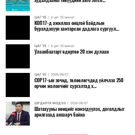
худалдааны төвүүдийн авто зогсо...
ЦАГ ҮЕ
6 цаг 25 минут
КОП17-д ажиллах онцгой байдлын
бүрэлдэхүүн хамтарсан дадлага сургуул...
ЦАГ ҮЕ
6 цаг 32 минут
Улаанбаатарт өдөртөө 20 хэм дулаан
ЦАГ ҮЕ
2026/08/07
COP17-ын зочид, төлөөлөгчдөд үйлчлэх 250
орчим жолоочийг сургалтад х...
ШУДАРГА МЭДЭЭ
2026/08/07
Шатахууны нөөцийг нэмэгдүүлэх, доголдлыг
арилгахад анхаарч байна