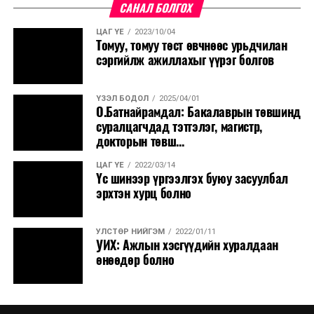
САНАЛ БОЛГОХ
ЦАГ ҮЕ
2023/10/04
Томуу, томуу төст өвчнөөс урьдчилан
сэргийлж ажиллахыг үүрэг болгов
ҮЗЭЛ БОДОЛ
2025/04/01
О.Батнайрамдал: Бакалаврын төвшинд
суралцагчдад тэтгэлэг, магистр,
докторын төвш...
ЦАГ ҮЕ
2022/03/14
Үс шинээр үргээлгэх буюу засуулбал
эрхтэн хурц болно
УЛСТӨР НИЙГЭМ
2022/01/11
УИХ: Ажлын хэсгүүдийн хуралдаан
өнөөдөр болно