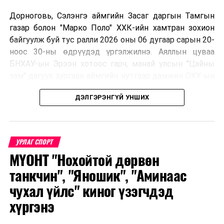
Дорноговь, Сэлэнгэ аймгийн Засаг даргын Тамгын
газар болон "Марко Поло" ХХК-ийн хамтран зохион
байгуулж буй тус ралли 2026 оны 06 дугаар сарын 20-
УНШСАН:
15606
ноос 30-ны өдрүүдэд үргэлжилнэ. Аяллын цуваа
БНХАУ-ын Эрээн хотоос гарч, манай улсын "Цайны
ДАРААХ МЭДЭЭ
Ерөнхий сайд У.Хүрэлсүх ирэх оны төсвийн төслийг
зам" дагуух зургаан аймгийн нутгаар дамжин ОХУ-ын
танилцуулав
Улаан-Үд хотноо барианд орох маршруттай бөгөөд
ДЭЛГЭРЭНГҮЙ УНШИХ
улс тус бүрээс авто спорт сонирхогч тамирчдын 10
ӨМНӨХ МЭДЭЭ
Япон улсад зорчих иргэдийн анхааралд!
автомашин, нийт 75 гаруй хүн бүхий аяллын баг,
хэвлэл мэдээллийн төлөөлөл оролцож байна.
УРЛАГ СПОРТ
МҮОНТ "Нохойтой дөрвөн
Тус автомашинтай брэнд аяллыг зохион байгуулах
танкчин", "Яношик", "Аминаас
шийдвэрийг гурван орны Аялал жуулчлалын сайд
чухал үйлс" киног үзэгчдэд
нарын 2025 онд Дархан-Уул аймагт хийсэн IX
хүргэнэ
уулзалтын үеэр гаргасан бөгөөд энэхүү санаачилгыг
Монголын улсын талаас ийнхүү ажил хэрэг болгож