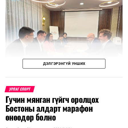
ДЭЛГЭРЭНГҮЙ УНШИХ
УРЛАГ СПОРТ
Гучин мянган гүйгч оролцох
Уулзалтаар Польш болон Монголын өв соёл, ахуй
Бостоны алдарт марафон
амьдрал, үндэстний онцлогийг харуулсан
бүтээлүүдийг солилцохоор боллоо.
өнөөдөр болно
МҮОНТ, "Дэлхийн морьтнууд" төслийн хамтран