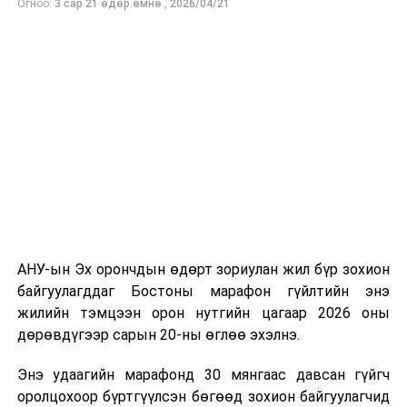
Огноо:
3 сар 21 өдөр.өмнө
,
2026/04/21
бүтээсэн "Зөн дагасан монгол адуу" баримтат киног
долоодугаар сарын 13-нд Дэлхийн адууны өдрөөр
Польш улсын үзэгчдийн хүртээл болгоно.
АНУ-ын Эх орончдын өдөрт зориулан жил бүр зохион
байгуулагддаг Бостоны марафон гүйлтийн энэ
жилийн тэмцээн орон нутгийн цагаар 2026 оны
дөрөвдүгээр сарын 20-ны өглөө эхэлнэ.
Энэ удаагийн марафонд 30 мянгаас давсан гүйгч
оролцохоор бүртгүүлсэн бөгөөд зохион байгуулагчид