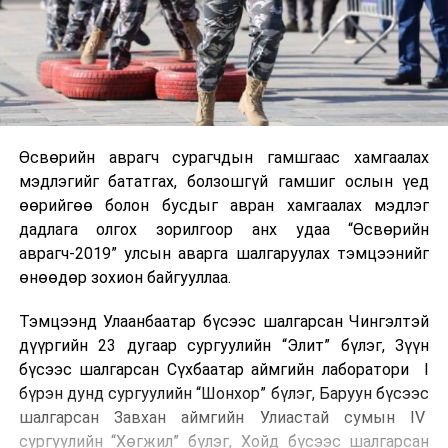
Өсвөрийн аврагч сурагчдын гамшгаас хамгаалах
мэдлэгийг бататгах, болзошгүй гамшиг ослын үед
өөрийгөө болон бусдыг авран хамгаалах мэдлэг
дадлага олгох зорилгоор анх удаа “Өсвөрийн
аврагч-2019” улсын аварга шалгаруулах тэмцээнийг
өнөөдөр зохион байгууллаа.
Тэмцээнд Улаанбаатар бүсээс шалгарсан Чингэлтэй
дүүргийн 23 дугаар сургуулийн “Элит” бүлэг, Зүүн
бүсээс шалгарсан Сүхбаатар аймгийн лаборатори I
бүрэн дунд сургуулийн “Шонхор” бүлэг, Баруун бүсээс
шалгарсан Завхан аймгийн Улиастай сумын IV
сургуулийн “Хөгжил” бүлэг, Хойд бүсээс шалгарсан