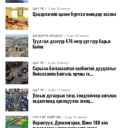
онд зохион байгуулагдсан. Түүнээс хойш жил бүр
тасралтгүй зохион байгуулагдаж ирсэн бөгөөд АНУ-
ЦАГ ҮЕ
5 цаг 35 минут
Цэцэрлэгийн цахим бүртгэл өнөөдөр эхэлнэ
ын Эх орончдын өдөрт зориулан дөрөвдүгээр сарын
гурав дахь Даваа гаригт уламжлал болгон явуулдаг.
Олон улсын марафоны тэмцээнүүд дундаас нэр
ШУДАРГА МЭДЭЭ
5 цаг 55 минут
Туул гол дээгүүр 476 метр урт гүүр барьж
хүндээрээ тэргүүлэх энэхүү уралдаанд оролцохын
байна
тулд гүйгчид тодорхой босго хугацаа давсан байх
шаардлагатай нь онцлог юм.
ЦАГ ҮЕ
6 цаг 8 минут
Сарьсан багваахайтай холбоотой дуудлагыг
Нийслэлийн байгаль орчны га...
ЦАГ ҮЕ
6 цаг 17 минут
Улсын дугаарын тэгш, сондгойгоор ангилан
хөдөлгөөнд оролцуулах зохиц...
УЛСТӨР НИЙГЭМ
6 цаг 21 минут
Нарантуул, Дүнжингарав, Шинэ 100 айл