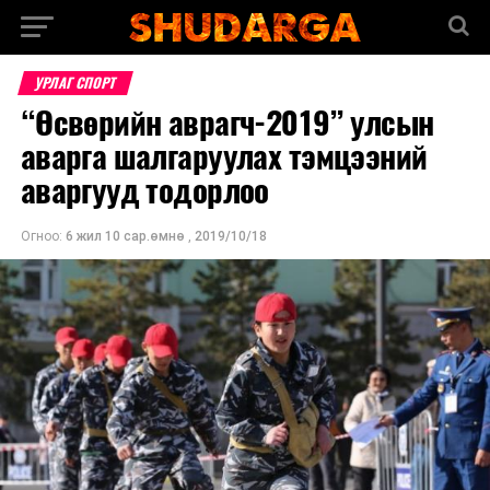
УРЛАГ СПОРТ
“Өсвөрийн аврагч-2019” улсын
аварга шалгаруулах тэмцээний
аваргууд тодорлоо
Огноо:
6 жил 10 сар.өмнө
,
2019/10/18