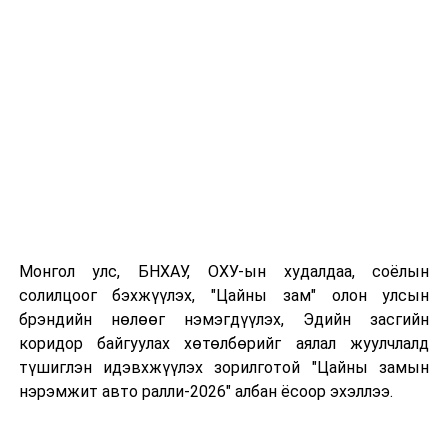
Чингэлтэй дүүргийн 23 дугаар сургуулийн “Элит”
бүлэг шалгарч, “Өсвөрийн аврагч-2019” улсын аварга
шалгаруулах анхдугаар тэмцээний аваргаар тодорлоо
гэж Онцгой байдлын ерөнхий газраас мэдээллээ.
Монгол улс, БНХАУ, ОХУ-ын худалдаа, соёлын
солилцоог бэхжүүлэх, "Цайны зам" олон улсын
брэндийн нөлөөг нэмэгдүүлэх, Эдийн засгийн
коридор байгуулах хөтөлбөрийг аялал жуулчлалд
түшиглэн идэвхжүүлэх зорилготой "Цайны замын
нэрэмжит авто ралли-2026" албан ёсоор эхэллээ.