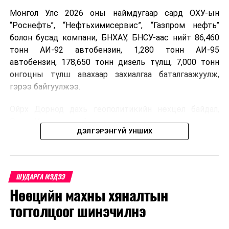
Монгол Улс 2026 оны наймдугаар сард ОХУ-ын
“Роснефть”, “Нефтьхимисервис”, “Газпром нефть”
болон бусад компани, БНХАУ, БНСУ-аас нийт 86,460
тонн АИ-92 автобензин, 1,280 тонн АИ-95
автобензин, 178,650 тонн дизель түлш, 7,000 тонн
онгоцны түлш авахаар захиалгаа баталгаажуулж,
гэрээ байгуулжээ.
Ойрх Дорнод дахь геополитикийн нөхцөл байдал,
Орос, Украины дайнаас шалтгаалсан газрын тосны
ДЭЛГЭРЭНГҮЙ УНШИХ
үнийн өсөлт дэлхийн зах зээлд буураагүй байна.
Үүний улмаас наймдугаар сард хил үнэ тонн тутамд
дахин өсөж, ОХУ болон бусад эх үүсвэрээс худалдан
авах шатахууны үнэ 1,200-2,000 ам.долларт хүрчээ.
ШУДАРГА МЭДЭЭ
Нөөцийн махны хяналтын
Иймд дотоодын зах зээл дэх үнийн өсөлтийг
сааруулахын тулд гаалийн болон онцгой албан
тогтолцоог шинэчилнэ
татварыг тэглэх шаардлага үүссэнийг салбарын сайд