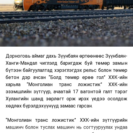
Дорноговь аймаг дахь Зүүнбаян өртөөнөөс Зүүнбаян-
Ханги-Мандал чиглэлд баригдаж буй төмөр замын
бүтээн байгуулалтад хэрэглэгдэх рельс болон төмөр
бетон дэр ачсан “Болд төмөр ерөө гол” ХХК-ийн
харьяа “Монголиан транс ложистик” ХХК-ийн
эзэмшлийн зүтгүүр, ачаатай 17 вагонтой галт тэрэг
Хулангийн шанд зөрлөгт орж ирэх үедээ осолдож
хөдлөх бүрэлдэхүүнүүд замаас гарсан.
“Монголиан транс ложистик” ХХК-ийн зүтгүүрийн
машинч болон туслах машинч нь согтууруулах ундаа