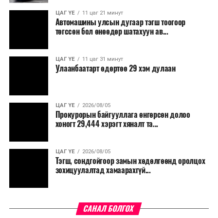
ЦАГ ҮЕ
11 цаг 21 минут
Автомашины улсын дугаар тэгш тоогоор
төгссөн бол өнөөдөр шатахуун ав...
ЦАГ ҮЕ
11 цаг 31 минут
Улаанбаатарт өдөртөө 29 хэм дулаан
ЦАГ ҮЕ
2026/08/05
Прокурорын байгууллага өнгөрсөн долоо
хоногт 29,444 хэрэгт хяналт та...
ЦАГ ҮЕ
2026/08/05
Тэгш, сондгойгоор замын хөдөлгөөнд оролцох
зохицуулалтад хамаарахгүй...
САНАЛ БОЛГОХ