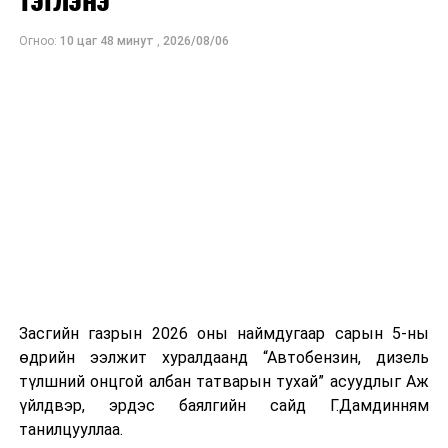
төслийг баталлаа
Огноо:
10 цаг 48 минут
,
2026/08/06
Засгийн газрын 2026 оны наймдугаар сарын 5-ны
өдрийн ээлжит хуралдаанд “Автобензин, дизель
түлшний онцгой албан татварын тухай” асуудлыг Аж
үйлдвэр, эрдэс баялгийн сайд Г.Дамдинням
танилцууллаа.