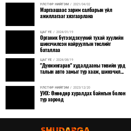
УЛСТӨР НИЙГЭМ
2021/04/02
Маргаашаас зарим салбарын үйл
ажиллагааг хязгаарлана
ЦАГ ҮЕ
2024/01/19
Органик бүтээгдэхүүний тухай хуулийн
шинэчилсэн найруулгын төслийг
баталлаа
ЦАГ ҮЕ
2024/08/19
"Дүнжингарав" худалдааны төвийн урд
талын авто замыг түр хааж, шинэчил...
УЛСТӨР НИЙГЭМ
2023/12/20
УИХ: Өнөөдөр хуралдах байнгын болон
түр хороод