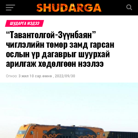
ШУДАРГА МЭДЭЭ
“Тавантолгой-Зүүнбаян”
чиглэлийн төмөр замд гарсан
ослын үр дагаврыг шуурхай
арилгаж хөдөлгөөн нээлээ
Огноо:
3 жил 10 сар.өмнө
,
2022/09/30