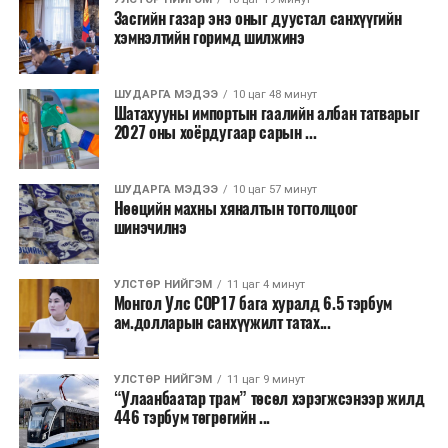
Засгийн газар энэ оныг дуустал санхүүгийн
хэмнэлтийн горимд шилжинэ
ШУДАРГА МЭДЭЭ
10 цаг 48 минут
Шатахууны импортын гаалийн албан татварыг
2027 оны хоёрдугаар сарын ...
ШУДАРГА МЭДЭЭ
10 цаг 57 минут
Нөөцийн махны хяналтын тогтолцоог
шинэчилнэ
УЛСТӨР НИЙГЭМ
11 цаг 4 минут
Монгол Улс COP17 бага хуралд 6.5 тэрбум
ам.долларын санхүүжилт татах...
УЛСТӨР НИЙГЭМ
11 цаг 9 минут
“Улаанбаатар трам” төсөл хэрэгжсэнээр жилд
446 тэрбум төгрөгийн ...