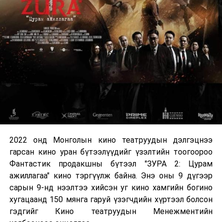
2022 онд Монголын кино театруудын дэлгэцнээ
гарсан кино уран бүтээлүүдийг үзэлтийн тоогоороо
Фантастик продакшны бүтээл "ЗУРА 2: Цурам
ажиллагаа" кино тэргүүлж байна. Энэ оны 9 дүгээр
сарын 9-нд нээлтээ хийсэн уг кино хамгийн богино
хугацаанд 150 мянга гаруй үзэгчдийн хүртээл болсон
гэдгийг Кино театруудын Менежментийн