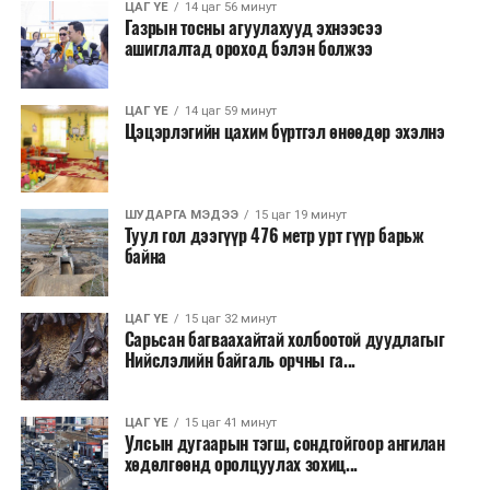
ЦАГ ҮЕ
14 цаг 56 минут
Газрын тосны агуулахууд эхнээсээ
ашиглалтад ороход бэлэн болжээ
ЦАГ ҮЕ
14 цаг 59 минут
Цэцэрлэгийн цахим бүртгэл өнөөдөр эхэлнэ
ШУДАРГА МЭДЭЭ
15 цаг 19 минут
Туул гол дээгүүр 476 метр урт гүүр барьж
байна
ЦАГ ҮЕ
15 цаг 32 минут
Сарьсан багваахайтай холбоотой дуудлагыг
Нийслэлийн байгаль орчны га...
ЦАГ ҮЕ
15 цаг 41 минут
Улсын дугаарын тэгш, сондгойгоор ангилан
хөдөлгөөнд оролцуулах зохиц...