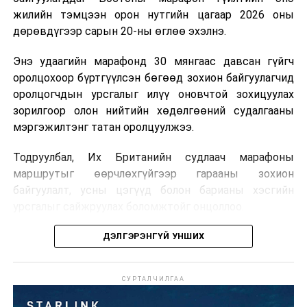
жилийн тэмцээн орон нутгийн цагаар 2026 оны
дөрөвдүгээр сарын 20-ны өглөө эхэлнэ.
Энэ удаагийн марафонд 30 мянгаас давсан гүйгч
оролцохоор бүртгүүлсэн бөгөөд зохион байгуулагчид
оролцогчдын урсгалыг илүү оновчтой зохицуулах
зорилгоор олон нийтийн хөдөлгөөний судалгааны
мэргэжилтэнг татан оролцуулжээ.
Тодруулбал, Их Британийн судлаач марафоны
маршрутыг өөрчлөхгүйгээр гарааны зохион
байгуулалт, усны цэгүүд болон барианы хэсгийн
урсгалыг сайжруулах боломжтойг онцоллоо.
Харин МҮОНТ Монголын үзэгчдийн сэтгэлд
хоногшсон Польшийн уран сайхны "Нохойтой дөрвөн
Мөн оролцогчдын бөөгнөрлийг бууруулах зорилгоор
ДЭЛГЭРЭНГҮЙ УНШИХ
танкчин", "Яношик", "Аминаас чухал үйлс" зэрэг
гарааг өмнөх жилүүдийн дөрвөн хэсгээс зургаан
кинонуудыг албан ёсны эрхтэй, дуу, дүрсний өндөр
“долгион” болгон өөрчилсөн нь ачааллыг тараахад
чанартайгаар үзэгчдэд хүргэхээр боллоо.
СУРТАЛЧИЛГАА
чиглэж байна. Зохион байгуулагчид энэхүү
зохицуулалт нь марафоны уламжлалт хэлбэрийг