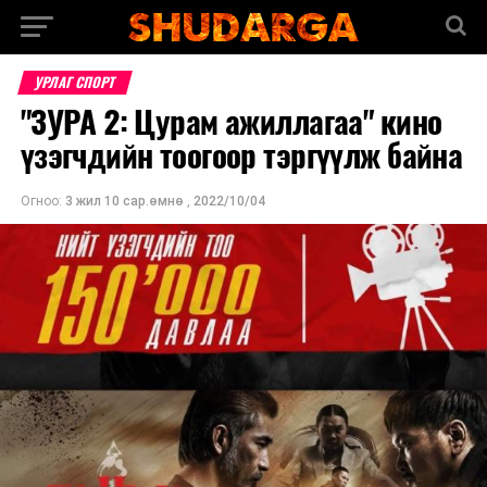
УРЛАГ СПОРТ
"ЗУРА 2: Цурам ажиллагаа" кино
үзэгчдийн тоогоор тэргүүлж байна
Огноо:
3 жил 10 сар.өмнө
,
2022/10/04