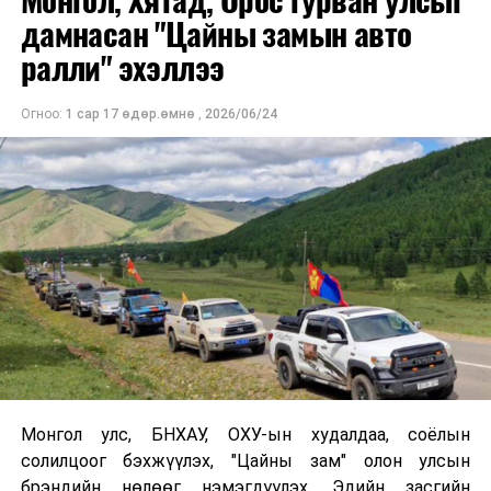
Монгол, Хятад, Орос гурван улсыг
дамнасан "Цайны замын авто
9. Turning red 72,832
ралли" эхэллээ
10. Jurassic world 52,185
Огноо:
1 сар 17 өдөр.өмнө
,
2026/06/24
УНШСАН:
2918
ДАРААХ МЭДЭЭ
Суурьшлын бүс дэх зөвшөөрөлгүй оршуулсан
шарилуудыг нүүлгэн шилжүүлнэ
ӨМНӨХ МЭДЭЭ
УИХ-ын 2022 оны намрын ээлжит чуулганы 10 дугаар
сард хэлэлцэх асуудлын дараалал
Монгол улс, БНХАУ, ОХУ-ын худалдаа, соёлын
солилцоог бэхжүүлэх, "Цайны зам" олон улсын
брэндийн нөлөөг нэмэгдүүлэх, Эдийн засгийн