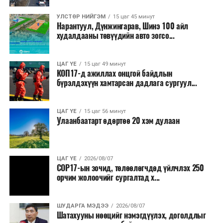
УЛСТӨР НИЙГЭМ
15 цаг 45 минут
Нарантуул, Дүнжингарав, Шинэ 100 айл
худалдааны төвүүдийн авто зогсо...
ЦАГ ҮЕ
15 цаг 49 минут
КОП17-д ажиллах онцгой байдлын
бүрэлдэхүүн хамтарсан дадлага сургуул...
ЦАГ ҮЕ
15 цаг 56 минут
Улаанбаатарт өдөртөө 20 хэм дулаан
ЦАГ ҮЕ
2026/08/07
COP17-ын зочид, төлөөлөгчдөд үйлчлэх 250
орчим жолоочийг сургалтад х...
ШУДАРГА МЭДЭЭ
2026/08/07
Шатахууны нөөцийг нэмэгдүүлэх, доголдлыг