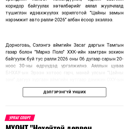
коридор байгуулах хөтөлбөрийг аялал жуулчлалд
түшиглэн идэвхжүүлэх зорилготой "Цайны замын
нэрэмжит авто ралли-2026" албан ёсоор эхэллээ.
Дорноговь, Сэлэнгэ аймгийн Засаг даргын Тамгын
газар болон "Марко Поло" ХХК-ийн хамтран зохион
байгуулж буй тус ралли 2026 оны 06 дугаар сарын 20-
ноос 30-ны өдрүүдэд үргэлжилнэ. Аяллын цуваа
БНХАУ-ын Эрээн хотоос гарч, манай улсын "Цайны
зам" дагуух зургаан аймгийн нутгаар дамжин ОХУ-ын
Улаан-Үд хотноо барианд орох маршруттай бөгөөд
ДЭЛГЭРЭНГҮЙ УНШИХ
улс тус бүрээс авто спорт сонирхогч тамирчдын 10
автомашин, нийт 75 гаруй хүн бүхий аяллын баг,
хэвлэл мэдээллийн төлөөлөл оролцож байна.
УРЛАГ СПОРТ
МҮОНТ "Нохойтой дөрвөн