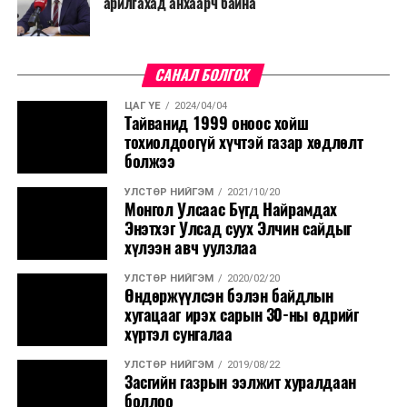
арилгахад анхаарч байна
САНАЛ БОЛГОХ
ЦАГ ҮЕ
2024/04/04
Тайванид 1999 оноос хойш
тохиолдоогүй хүчтэй газар хөдлөлт
болжээ
УЛСТӨР НИЙГЭМ
2021/10/20
Монгол Улсаас Бүгд Найрамдах
Энэтхэг Улсад суух Элчин сайдыг
хүлээн авч уулзлаа
УЛСТӨР НИЙГЭМ
2020/02/20
Өндөржүүлсэн бэлэн байдлын
хугацааг ирэх сарын 30-ны өдрийг
хүртэл сунгалаа
УЛСТӨР НИЙГЭМ
2019/08/22
Засгийн газрын ээлжит хуралдаан
боллоо