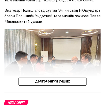
телевизийн урилгаар Польш улсад ажиллаж байна.
сурталчлах, хил дамнасан аялал жуулчлалын хамтын
ажиллагааг өргөжүүлэх, бүс нутгийн жуулчдын
Энэ үеэр Польш улсад суугаа Элчин сайд Н.Оюундарь
урсгалыг нэмэгдүүлэхэд чухал ач холбогдолтой юм.
болон Польшийн Үндэсний телевизийн захирал Павел
Яблоньскитай уулзав.
ДЭЛГЭРЭНГҮЙ УНШИХ
УРЛАГ СПОРТ