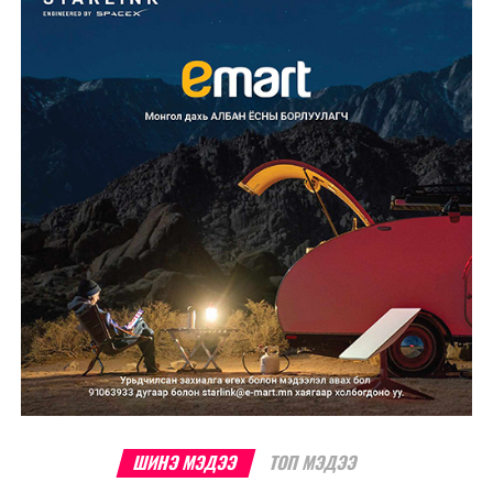
хадгалахтай зэрэгцэн оролцогчдын аюулгүй байдал,
тав тухыг сайжруулахад чиглэж буйг мэдээллээ.
Сонирхуулахад, Бостоны марафон нь дэлхийн
хамгийн эртний марафонуудын нэг бөгөөд анх 1897
онд зохион байгуулагдсан. Түүнээс хойш жил бүр
тасралтгүй зохион байгуулагдаж ирсэн бөгөөд АНУ-
ын Эх орончдын өдөрт зориулан дөрөвдүгээр сарын
гурав дахь Даваа гаригт уламжлал болгон явуулдаг.
Олон улсын марафоны тэмцээнүүд дундаас нэр
хүндээрээ тэргүүлэх энэхүү уралдаанд оролцохын
тулд гүйгчид тодорхой босго хугацаа давсан байх
шаардлагатай нь онцлог юм.
ШИНЭ МЭДЭЭ
ТОП МЭДЭЭ