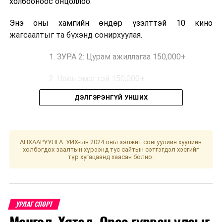
холбооноос онцоллоо.
Энэ оны хамгийн өндөр үзэлттэй 10 кино
жагсаалтыг та бүхэнд сонирхуулая.
1. ЗУРА 2: Цурам ажиллагаа 150,000+
2. Ноён эмэгтэй 150,000+
ДЭЛГЭРЭНГҮЙ УНШИХ
3. Thor: Love and Thunder 121,593
4. Doctor Strange in the Multiverse of
Madness 114,830
АНХААРУУЛГА: УИХ-ын 2024 оны ээлжит сонгуулийн хуулийн
холбогдох заалтын хүрээнд тус сайтын сэтгэгдэл хэсгийг
5. Мардай 95,843
түр хугацаанд хаасан болно.
6. Тал нутгийн зомби 83,559
7. In da House: Come back 80,026
УРЛАГ СПОРТ
8. Сүрэг 75,604