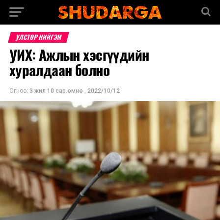
УЛСТӨР НИЙГЭМ
УИХ: Ажлын хэсгүүдийн
хуралдаан болно
Огноо:
3 жил 10 сар.өмнө
,
2022/10/12