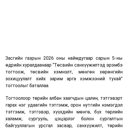
нэгжийг 375 мянга хүртэлх еврогоор торгох
боломжтой. Харин хэрэглэгч өөрөө зөвшөөрсөн,
эсвэл тухайн компанитай өмнө нь гэрээний
харилцаатай бөгөөд шинэ үйлчилгээ санал болгож
буй тохиолдолд хориг үйлчлэхгүй. Иргэд
зөвшөөрөлгүй дуудлагын талаар төрийн цахим
хуудсаар мэдээлэх боломжтой.
Засгийн газрын 2026 оны наймдугаар сарын 5-ны
Шинэ хууль Францын зах зээлд үйлчилдэг гадаадын
өдрийн хуралдаанаар “Төсвийн санхүүжилтэд эрэмбэ
дуудлагын төвүүдэд нөлөөлөхөөр байна. Тухайлбал,
тогтоож, төсвийн хэмнэлт, мөнгөн хөрөнгийн
Мароккогийн дуудлагын төвүүдийн орлогын 80 гаруй
зохицуулалт хийх зарим арга хэмжээний тухай”
хувь Францын зах зээлээс бүрддэг бөгөөд тус улсын
тогтоолыг баталлаа.
40–50 мянган ажлын байр эрсдэлд орж болзошгүйг
Мароккогийн хөдөлмөр эрхлэлтийн сайд мэдэгджээ.
Тогтоолоор төрийн албан хаагчдын цалин, тэтгэвэрт
гарах нэг удаагийн тэтгэмж, орон нутгийн нэмэгдэл
тэтгэмж, тэтгэвэр, хүүхдийн мөнгө, бүх төрлийн
халамж, сургууль, цэцэрлэг болон сургалтын
байгууллагын урсгал засвар, санхүүжилт, төрийн