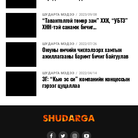
ШУДАРГА МЭДЭЭ
2023/09/08
“Тавантолгой төмөр зам” ХХК, “УБТЗ”
ХНН-тэй санамж бичиг...
ШУДАРГА МЭДЭЭ
2022/07/26
Оюуны өмчийн чиглэлээрх хамтын
ажиллагааны баримт бичиг байгуулав
ШУДАРГА МЭДЭЭ
2022/04/14
ЗГ: “Кью эс си” компанийн концессын
гэрээг цуцаллаа