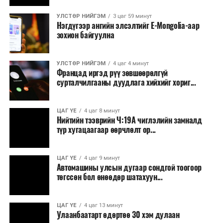
Зайлшгүй шаардлагагүй тоног төхөөрөмж,
УЛСТӨР НИЙГЭМ
3 цаг 59 минут
тавилга, автомашин худалдан авах;
Нэгдүгээр ангийн элсэлтийг E-Mongolia-аар
зохион байгуулна
Батлан хамгаалах, хууль зүйн салбараас бусад
сургалт, дадлага;
УЛСТӨР НИЙГЭМ
4 цаг 4 минут
Хуулиар заавал мэдээлэхээс бусад кино,
Францад иргэд рүү зөвшөөрөлгүй
контент, хэвлэлийн зардал;
сурталчилгааны дуудлага хийхийг хориг...
Заавал олгохоос бусад тэтгэмж, урамшуулал.
ЦАГ ҮЕ
4 цаг 8 минут
Санхүүгийн хэмнэлтийн горимыг 2026 оны
Нийтийн тээврийн Ч:19А чиглэлийн замналд
арванхоёрдугаар сарын 31 хүртэл мөрдөнө. Харин
түр хугацаагаар өөрчлөлт ор...
эрүүл мэндийн салбар уг хэмнэлтийн горимд
хамрагдахгүй бөгөөд цэцэрлэг, сургуулийн хүүхдийн
ЦАГ ҮЕ
4 цаг 9 минут
эрт илрүүлэг, вакцинжуулалт, томуу, томуу төст
Автомашины улсын дугаар сондгой тоогоор
өвчний эсрэг арга хэмжээ зэрэг зайлшгүй
төгссөн бол өнөөдөр шатахуун...
шаардлагатай ажлууд төлөвлөгөөний дагуу
үргэлжилнэ гэж Ерөнхий сайд Н.Учрал онцоллоо.
ЦАГ ҮЕ
4 цаг 13 минут
Улаанбаатарт өдөртөө 30 хэм дулаан
Мөн бүх шатны төсвийн ерөнхийлөн захирагч нарт