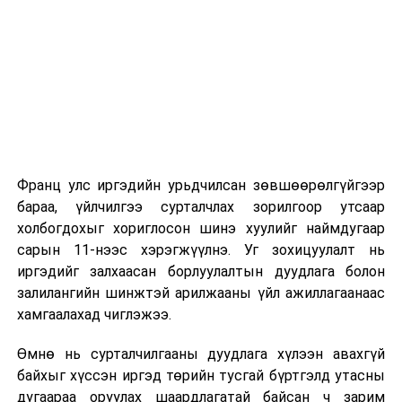
2026 оны 9 дүгээр сарын 1-нээс цахимаар
эхэлнэ.
2026 оны 9 дүгээр сарын 14-нөөс танхимаар
үргэлжилнэ.
Оюутны дотуур байр
Франц улс иргэдийн урьдчилсан зөвшөөрөлгүйгээр
2026 оны 9 дүгээр сарын 13-наас оюутнуудыг
бараа, үйлчилгээ сурталчлах зорилгоор утсаар
дотуур байранд оруулж эхэлнэ.
холбогдохыг хориглосон шинэ хуулийг наймдугаар
Сургууль, цэцэрлэгийн үйл ажиллагааны
сарын 11-нээс хэрэгжүүлнэ. Уг зохицуулалт нь
зохицуулалт
иргэдийг залхаасан борлуулалтын дуудлага болон
залилангийн шинжтэй арилжааны үйл ажиллагаанаас
2026 оны 8 дугаар сарын 17–28-ны өдрүүдэд
хамгаалахад чиглэжээ.
нийслэлийн бүх сургууль, цэцэрлэгт ажлын
Өмнө нь сурталчилгааны дуудлага хүлээн авахгүй
байранд элсэлт, бүртгэл болон бусад аливаа
байхыг хүссэн иргэд төрийн тусгай бүртгэлд утасны
арга хэмжээ зохион байгуулахгүй болно.
дугаараа оруулах шаардлагатай байсан ч зарим