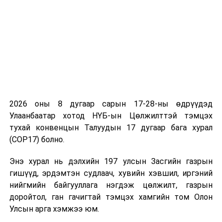
3
Эдийн
Дархан-
13.00
“Үндсэн
засгийн
Улаанбаатар
хууль”
байнгын
хоорондын
хороо
автозамын
ажлын явц
байдалд хяналт
тавих, үйл
ажиллагааг
2026 оны 8 дугаар сарын 17-28-ны өдрүүдэд
эрчимжүүлэх
Улаанбаатар хотод НҮБ-ын Цөлжилттэй тэмцэх
үүрэг бүхий
тухай конвенцын Талуудын 17 дугаар бага хурал
ажлын хэсгийн
(COP17) болно.
хуралдаан
Энэ хурал нь дэлхийн 197 улсын Засгийн газрын
4
Ёс зүй,
Төрийн албан
14.00
“Их
гишүүд, эрдэмтэн судлаач, хувийн хэвшил, иргэний
сахилга
хаагчийн ёс зүйн
засаг”
нийгмийн байгууллага нэгдэж цөлжилт, газрын
хариуцлагын
тухай хуулийн
доройтол, ган гачигтай тэмцэх хамгийн том Олон
байнгын
төсөл болон
Улсын арга хэмжээ юм.
хороо
хамт өргөн