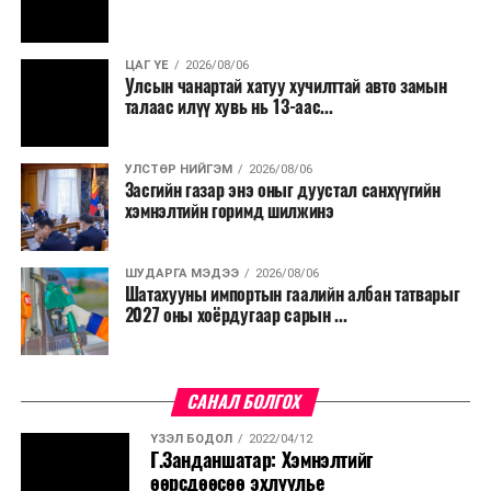
салбар бүрдээ урсгал зардлыг 20 хувиар бууруулах,
нөхөн томилгоо хийхгүй байх, аялал, амралт, зугаалга,
ЦАГ ҮЕ
2026/08/06
хамт олны урлаг, спортын арга хэмжээг зохион
Улсын чанартай хатуу хучилттай авто замын
байгуулахгүй байх, төрийн албанд шинэ орон тоо бий
талаас илүү хувь нь 13-аас...
болгохгүй байх, эрчим хүчний хэрэглээг хэмнэх, хурал,
сургалтыг цахим хэлбэрт шилжүүлэх, төрийн албан
УЛСТӨР НИЙГЭМ
2026/08/06
хаагчдыг зарим өдрүүдэд цахимаар ажиллуулах арга
Засгийн газар энэ оныг дуустал санхүүгийн
хэмжээг үргэлжлүүлэхийг үүрэг болголоо.
хэмнэлтийн горимд шилжинэ
Төсвийн сахилга бат сайжирч, эдийн засгийн нөхцөл
ШУДАРГА МЭДЭЭ
2026/08/06
байдал хэвийн болсон тохиолдолд эдгээр
Шатахууны импортын гаалийн албан татварыг
хязгаарлалтыг үе шаттайгаар сулруулах юм.
2027 оны хоёрдугаар сарын ...
САНАЛ БОЛГОХ
ҮЗЭЛ БОДОЛ
2022/04/12
Г.Занданшатар: Хэмнэлтийг
өөрсдөөсөө эхлүүлье