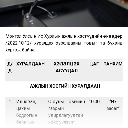
Монгол Улсын Их Хурлын ажлын хэсгүүдийн өнөөдөр
/2022.10.12/ хуралдах хуралдааны товыг та бүхэнд
хүргэж байна.
Д/
ХУРАЛДААН
ХЭЛЭЛЦЭХ
ЦАГ
ТАНХИМ
Д
АСУУДАЛ
АЖЛЫН ХЭСГИЙН ХУРАЛДААН
1
Инновац,
Оюуны өмчийн
10.00
“Их
цахим
газрын
засаг”
бодлогын
удирдлагуудтай
байнгын
хийх уулзалт