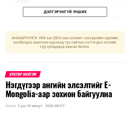
хороо
ДЭЛГЭРЭНГҮЙ УНШИХ
2
Нийгмийн
Хүүхдийн эрхийн
11.00
“Үндсэн
бодлогын
тухай, Хүүхэд
хууль”
байнгын
хамгааллын
хороо
тухай хуулийн
АНХААРУУЛГА: УИХ-ын 2024 оны ээлжит сонгуулийн хуулийн
холбогдох заалтын хүрээнд тус сайтын сэтгэгдэл хэсгийг
хэрэгжилтийг
түр хугацаанд хаасан болно.
хянан шалгах,
хүүхдийн эрхийг
хамгаалах чиг
үүрэг бүхий
УЛСТӨР НИЙГЭМ
байгууллагуудын
Нэгдүгээр ангийн элсэлтийг E-
үйл
Mongolia-аар зохион байгуулна
ажиллагаатай
танилцах үүрэг
Огноо:
3 цаг 59 минут
,
2026/08/07
бүхий ажлын
хэсгийн
хуралдаан