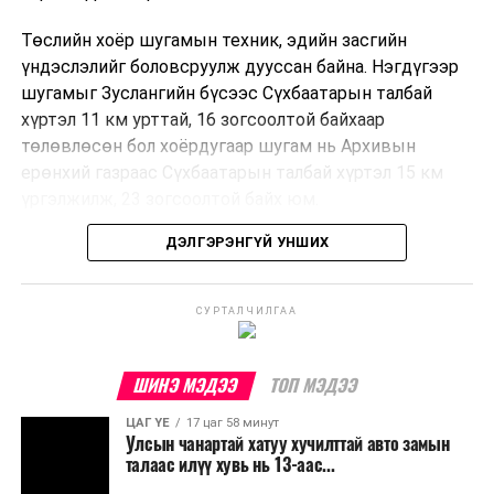
Төслийн хоёр шугамын техник, эдийн засгийн
үндэслэлийг боловсруулж дууссан байна. Нэгдүгээр
шугамыг Зуслангийн бүсээс Сүхбаатарын талбай
хүртэл 11 км урттай, 16 зогсоолтой байхаар
төлөвлөсөн бол хоёрдугаар шугам нь Архивын
ерөнхий газраас Сүхбаатарын талбай хүртэл 15 км
үргэлжилж, 23 зогсоолтой байх юм.
ДЭЛГЭРЭНГҮЙ УНШИХ
Төслийг бүрэн хэрэгжүүлснээр цагт 10-12 мянган
зорчигч тээвэрлэх хүчин чадал бүрдэж, замын
хөдөлгөөний дундаж хурд 23.6 хувиар нэмэгдэх
СУРТАЛЧИЛГАА
тооцоо гарчээ.
Трамвайн системийг хөгжүүлснээр нийтийн тээвэрт
ШИНЭ МЭДЭЭ
ТОП МЭДЭЭ
суурилсан хот төлөвлөлтийг дэмжиж, шугам болон
ЦАГ ҮЕ
17 цаг 58 минут
зогсоолуудыг түшиглэсэн худалдаа, үйлчилгээ, орон
Улсын чанартай хатуу хучилттай авто замын
сууцны шинэ бүсүүд бий болох боломжтой. Үүний
талаас илүү хувь нь 13-аас...
зэрэгцээ ажлын байр нэмэгдэх, жижиг, дунд