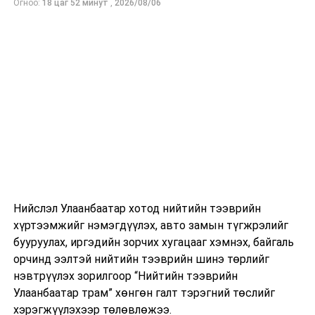
Огноо:
18 цаг 52 минут
,
2026/08/06
Нийслэл Улаанбаатар хотод нийтийн тээврийн
хүртээмжийг нэмэгдүүлэх, авто замын түгжрэлийг
бууруулах, иргэдийн зорчих хугацааг хэмнэх, байгаль
орчинд ээлтэй нийтийн тээврийн шинэ төрлийг
нэвтрүүлэх зорилгоор “Нийтийн тээврийн
Улаанбаатар трам” хөнгөн галт тэрэгний төслийг
хэрэгжүүлэхээр төлөвлөжээ.