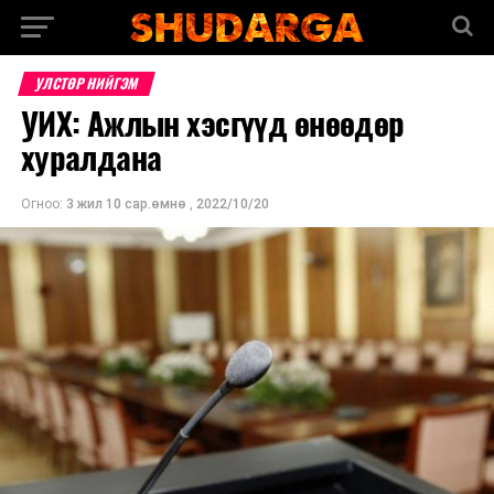
УЛСТӨР НИЙГЭМ
УИХ: Ажлын хэсгүүд өнөөдөр
хуралдана
Огноо:
3 жил 10 сар.өмнө
,
2022/10/20