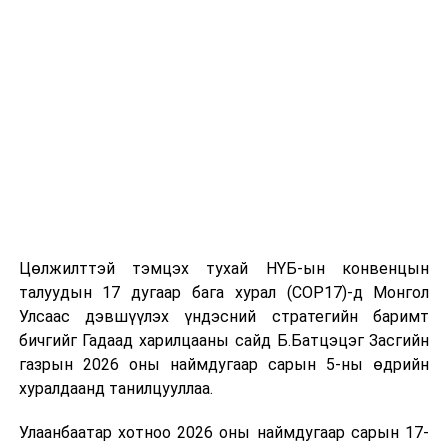
томилолт, гадаадын зочин хүлээн авах зардал;
Зайлшгүй шаардлагагүй тоног төхөөрөмж,
тавилга, автомашин худалдан авах;
Батлан хамгаалах, хууль зүйн салбараас бусад
сургалт, дадлага;
Хуулиар заавал мэдээлэхээс бусад кино,
контент, хэвлэлийн зардал;
Заавал олгохоос бусад тэтгэмж, урамшуулал.
Санхүүгийн хэмнэлтийн горимыг 2026 оны
Цөлжилттэй тэмцэх тухай НҮБ-ын конвенцын
арванхоёрдугаар сарын 31 хүртэл мөрдөнө. Харин
талуудын 17 дугаар бага хурал (COP17)-д Монгол
эрүүл мэндийн салбар уг хэмнэлтийн горимд
Улсаас дэвшүүлэх үндэсний стратегийн баримт
хамрагдахгүй бөгөөд цэцэрлэг, сургуулийн хүүхдийн
бичгийг Гадаад харилцааны сайд Б.Батцэцэг Засгийн
эрт илрүүлэг, вакцинжуулалт, томуу, томуу төст
газрын 2026 оны наймдугаар сарын 5-ны өдрийн
өвчний эсрэг арга хэмжээ зэрэг зайлшгүй
хуралдаанд танилцууллаа.
шаардлагатай ажлууд төлөвлөгөөний дагуу
Улаанбаатар хотноо 2026 оны наймдугаар сарын 17-
үргэлжилнэ гэж Ерөнхий сайд Н.Учрал онцоллоо.