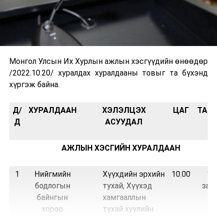
Монгол Улсын Их Хурлын ажлын хэсгүүдийн өнөөдөр
/2022.10.20/ хуралдах хуралдааны товыг та бүхэнд
хүргэж байна.
Д/
ХУРАЛДААН
ХЭЛЭЛЦЭХ
ЦАГ
ТАН
Д
АСУУДАЛ
АЖЛЫН ХЭСГИЙН ХУРАЛДААН
1
Нийгмийн
Хүүхдийн эрхийн
10.00
“И
бодлогын
тухай, Хүүхэд
заса
байнгын
хамгааллын
хороо
тухай хуулийн