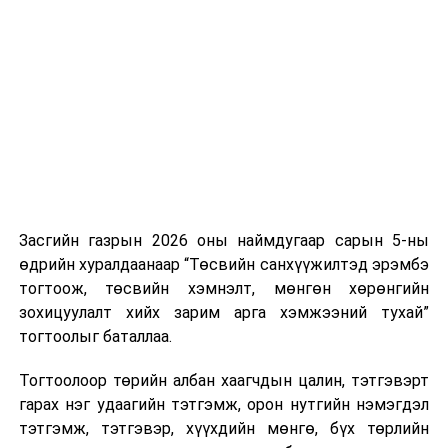
хороо
бүхий ажлын
дэд хэсгийн
хуралдаан
3
Эдийн
Уул уурхайн
14.00
“Үнд
засгийн
биржийн тухай
хуул
байнгын
хуулийн төсөл
хороо
болон хамт
өргөн
Засгийн газрын 2026 оны наймдугаар сарын 5-ны
мэдүүлсэн
өдрийн хуралдаанаар “Төсвийн санхүүжилтэд эрэмбэ
хуулийн
тогтоож, төсвийн хэмнэлт, мөнгөн хөрөнгийн
төслүүдийг
зохицуулалт хийх зарим арга хэмжээний тухай”
хэлэлцүүлэгт
тогтоолыг баталлаа.
бэлтгэх үүрэг
бүхий ажлын
Тогтоолоор төрийн албан хаагчдын цалин, тэтгэвэрт
дэд хэсгийн
гарах нэг удаагийн тэтгэмж, орон нутгийн нэмэгдэл
хуралдаан
тэтгэмж, тэтгэвэр, хүүхдийн мөнгө, бүх төрлийн