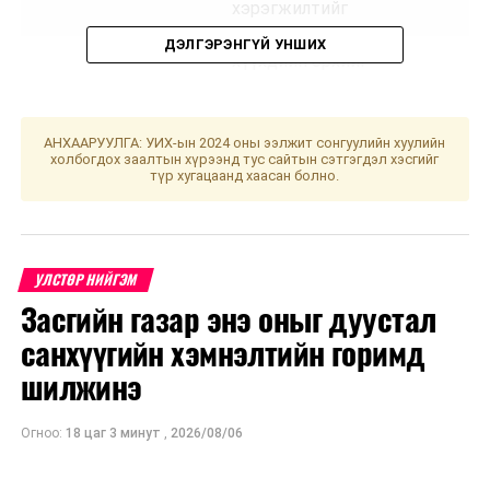
хэрэгжилтийг
хянан шалгах,
ДЭЛГЭРЭНГҮЙ УНШИХ
хүүхдийн эрхийг
хамгаалах чиг
үүрэгтэй
байгууллагуудын
АНХААРУУЛГА: УИХ-ын 2024 оны ээлжит сонгуулийн хуулийн
холбогдох заалтын хүрээнд тус сайтын сэтгэгдэл хэсгийг
үйл
түр хугацаанд хаасан болно.
ажиллагаатай
танилцах үүрэг
бүхий ажлын
дэд хэсгийн
УЛСТӨР НИЙГЭМ
хуралдаан
Засгийн газар энэ оныг дуустал
санхүүгийн хэмнэлтийн горимд
2
Боловсрол,
Дээд
11.00
“Үнд
шилжинэ
соёл,
боловсролын
хуул
шинжлэх
тухай хуулийн
ухаан,
төслийг
Огноо:
18 цаг 3 минут
,
2026/08/06
спортын
хэлэлцүүлэгт
байнгын
бэлтгэх үүрэг