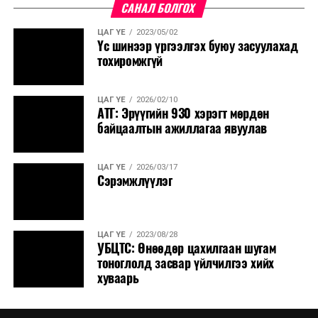
САНАЛ БОЛГОХ
ЦАГ ҮЕ
2023/05/02
Үс шинээр үргээлгэх буюу засуулахад
тохиромжгүй
ЦАГ ҮЕ
2026/02/10
АТГ: Эрүүгийн 930 хэрэгт мөрдөн
байцаалтын ажиллагаа явуулав
ЦАГ ҮЕ
2026/03/17
Сэрэмжлүүлэг
ЦАГ ҮЕ
2023/08/28
УБЦТС: Өнөөдөр цахилгаан шугам
тоноглолд засвар үйлчилгээ хийх
хуваарь