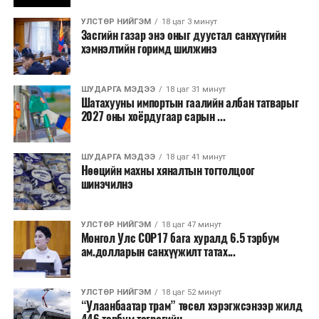
бизнесийн үйл ажиллагаа өргөжих, үл хөдлөх
УЛСТӨР НИЙГЭМ
18 цаг 3 минут
хөрөнгийн үнэ цэнэ өсөх зэрэг эдийн засгийн эерэг
Засгийн газар энэ оныг дуустал санхүүгийн
үр нөлөө үзүүлнэ гэж тооцсон байна.
хэмнэлтийн горимд шилжинэ
Трамвай нь цахилгаан эрчим хүчээр ажилладаг тул
ашиглалтын явцад агаар бохирдуулагч бодис шууд
ШУДАРГА МЭДЭЭ
18 цаг 31 минут
Шатахууны импортын гаалийн албан татварыг
ялгаруулахгүй. Иргэд хувийн автомашинаас их
2027 оны хоёрдугаар сарын ...
багтаамжийн нийтийн тээвэрт шилжсэнээр замын
хөдөлгөөний ачаалал, нүүрстөрөгчийн давхар исэл
ШУДАРГА МЭДЭЭ
18 цаг 41 минут
болон бусад хүлэмжийн хийн ялгарлыг бууруулах ач
Нөөцийн махны хяналтын тогтолцоог
холбогдолтой.
шинэчилнэ
Түгжрэлээс үүдэлтэй эдийн засгийн алдагдлыг
тооцоход нэг автомашин өдөрт дунджаар 2.5 цаг
УЛСТӨР НИЙГЭМ
18 цаг 47 минут
Монгол Улс COP17 бага хуралд 6.5 тэрбум
түгжрэлд саатахдаа 3.45 литр шатахууныг үр ашиггүй
ам.долларын санхүүжилт татах...
зарцуулдаг байна. Ингэснээр нэг жолооч өдөрт
8,238.6 төгрөг, жилд 1.7 сая гаруй төгрөгийн
шатахууны зардлыг зөвхөн түгжрэлд алддаг аж.
УЛСТӨР НИЙГЭМ
18 цаг 52 минут
“Улаанбаатар трам” төсөл хэрэгжсэнээр жилд