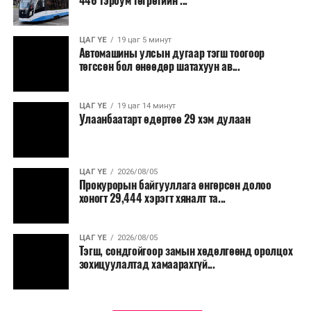
446 тэрбум төгрөгийн ...
“Улаанбаатар трам” төсөл хэрэгжиж, авто замын
ачаалал буурснаар трассын дагуух автомашинуудын
шатахууны хэмнэлт жилд 446 тэрбум төгрөгт хүрэх
ЦАГ ҮЕ
19 цаг 5 минут
Автомашины улсын дугаар тэгш тоогоор
боломжтой гэсэн тооцоог техник, эдийн засгийн
төгссөн бол өнөөдөр шатахуун ав...
үндэслэлд тусгажээ.
Төсөл хэрэгжсэнээр иргэдийн зорчих хугацаа
ЦАГ ҮЕ
19 цаг 14 минут
Улаанбаатарт өдөртөө 29 хэм дулаан
богиносож, түгжрэлээс үүдэлтэй эдийн засгийн
алдагдал буурахын зэрэгцээ аюулгүй, найдвартай,
тав тухтай, хүртээмжтэй нийтийн тээврийн шинэ
тогтолцоо бүрдэх ач холбогдолтой юм.
ЦАГ ҮЕ
2026/08/05
Прокурорын байгууллага өнгөрсөн долоо
хоногт 29,444 хэрэгт хяналт та...
ЦАГ ҮЕ
2026/08/05
Тэгш, сондгойгоор замын хөдөлгөөнд оролцох
зохицуулалтад хамаарахгүй...