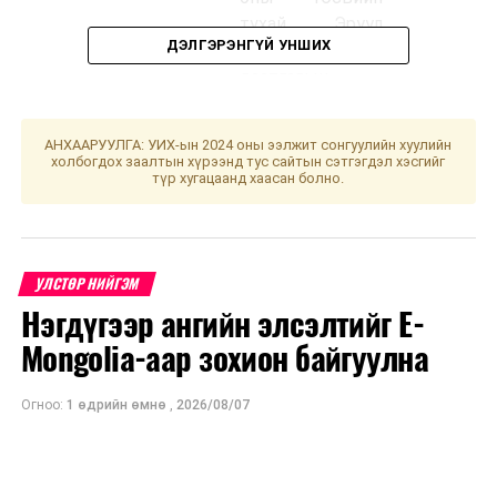
тухай, Эрүүл
ДЭЛГЭРЭНГҮЙ УНШИХ
мэндийн
даатгалын
сангийн 2023
оны төсвийн
АНХААРУУЛГА: УИХ-ын 2024 оны ээлжит сонгуулийн хуулийн
тухай хуулийн
холбогдох заалтын хүрээнд тус сайтын сэтгэгдэл хэсгийг
түр хугацаанд хаасан болно.
төслүүдийг
хэлэлцүүлэгт
бэлтгэх үүрэг
бүхий ажлын
УЛСТӨР НИЙГЭМ
дэд хэсгийн
Нэгдүгээр ангийн элсэлтийг E-
хуралдаан
Mongolia-аар зохион байгуулна
2
Эдийн
Төр, хувийн
10.00
засгийн
хэвшлийн
Огноо:
1 өдрийн өмнө
,
2026/08/07
байнгын
түншлэлийн
хороо
тухай хуулийн
төсөл болон