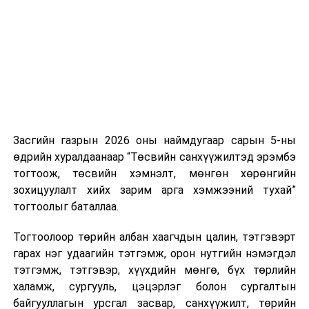
нэгжийг 375 мянга хүртэлх еврогоор торгох
боломжтой. Харин хэрэглэгч өөрөө зөвшөөрсөн,
эсвэл тухайн компанитай өмнө нь гэрээний
харилцаатай бөгөөд шинэ үйлчилгээ санал болгож
буй тохиолдолд хориг үйлчлэхгүй. Иргэд
зөвшөөрөлгүй дуудлагын талаар төрийн цахим
хуудсаар мэдээлэх боломжтой.
Засгийн газрын 2026 оны наймдугаар сарын 5-ны
Шинэ хууль Францын зах зээлд үйлчилдэг гадаадын
өдрийн хуралдаанаар “Төсвийн санхүүжилтэд эрэмбэ
дуудлагын төвүүдэд нөлөөлөхөөр байна. Тухайлбал,
тогтоож, төсвийн хэмнэлт, мөнгөн хөрөнгийн
Мароккогийн дуудлагын төвүүдийн орлогын 80 гаруй
зохицуулалт хийх зарим арга хэмжээний тухай”
хувь Францын зах зээлээс бүрддэг бөгөөд тус улсын
тогтоолыг баталлаа.
40–50 мянган ажлын байр эрсдэлд орж болзошгүйг
Мароккогийн хөдөлмөр эрхлэлтийн сайд мэдэгджээ.
Тогтоолоор төрийн албан хаагчдын цалин, тэтгэвэрт
гарах нэг удаагийн тэтгэмж, орон нутгийн нэмэгдэл
тэтгэмж, тэтгэвэр, хүүхдийн мөнгө, бүх төрлийн
халамж, сургууль, цэцэрлэг болон сургалтын
байгууллагын урсгал засвар, санхүүжилт, төрийн