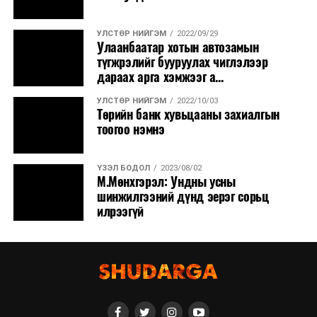
УЛСТӨР НИЙГЭМ
2022/09/29
Улаанбаатар хотын автозамын
түгжрэлийг бууруулах чиглэлээр
дараах арга хэмжээг а...
УЛСТӨР НИЙГЭМ
2022/10/03
Төрийн банк хувьцааны захиалгын
тоогоо нэмнэ
ҮЗЭЛ БОДОЛ
2023/08/02
М.Мөнхгэрэл: Ундны усны
шинжилгээний дүнд эерэг сорьц
илрээгүй