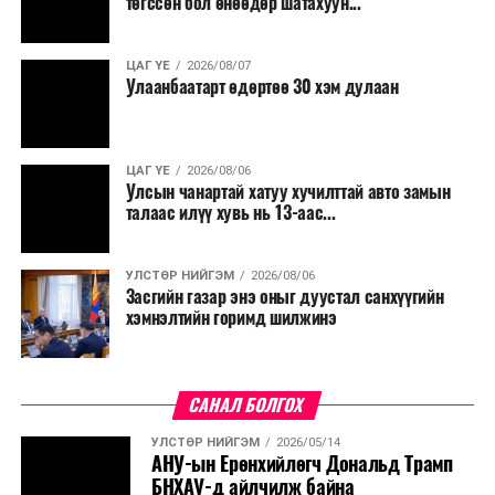
төгссөн бол өнөөдөр шатахуун...
салбар бүрдээ урсгал зардлыг 20 хувиар бууруулах,
нөхөн томилгоо хийхгүй байх, аялал, амралт, зугаалга,
ЦАГ ҮЕ
2026/08/07
хамт олны урлаг, спортын арга хэмжээг зохион
Улаанбаатарт өдөртөө 30 хэм дулаан
байгуулахгүй байх, төрийн албанд шинэ орон тоо бий
болгохгүй байх, эрчим хүчний хэрэглээг хэмнэх, хурал,
сургалтыг цахим хэлбэрт шилжүүлэх, төрийн албан
ЦАГ ҮЕ
2026/08/06
хаагчдыг зарим өдрүүдэд цахимаар ажиллуулах арга
Улсын чанартай хатуу хучилттай авто замын
хэмжээг үргэлжлүүлэхийг үүрэг болголоо.
талаас илүү хувь нь 13-аас...
Төсвийн сахилга бат сайжирч, эдийн засгийн нөхцөл
УЛСТӨР НИЙГЭМ
2026/08/06
байдал хэвийн болсон тохиолдолд эдгээр
Засгийн газар энэ оныг дуустал санхүүгийн
хязгаарлалтыг үе шаттайгаар сулруулах юм.
хэмнэлтийн горимд шилжинэ
САНАЛ БОЛГОХ
УЛСТӨР НИЙГЭМ
2026/05/14
АНУ-ын Ерөнхийлөгч Дональд Трамп
БНХАУ-д айлчилж байна