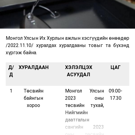
Монгол Улсын Их Хурлын ажлын хэсгүүдийн өнөөдөр
/2022.11.10/ хуралдах хуралдааны товыг та бүхэнд
хүргэж байна.
Д/
ХУРАЛДААН
ХЭЛЭЛЦЭХ
ЦАГ
Д
АСУУДАЛ
1
Төсвийн
Монгол Улсын
09.00-
3
байнгын
2023 оны
17.30
хороо
төсвийн тухай,
Нийгмийн
даатгалын
сангийн 2023
оны төсвийн