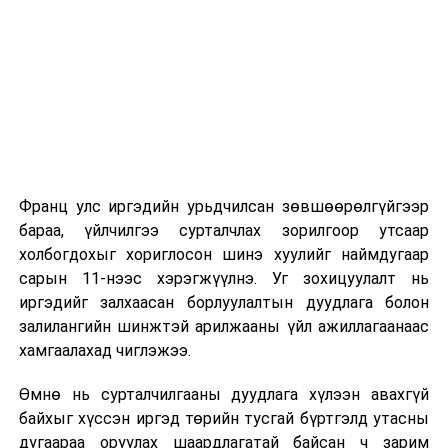
дэд хэсгийн
хуралдаан
2026 оны 9 дүгээр сарын 1-нээс цахимаар
эхэлнэ.
5
Эдийн
Хот суурины ус
14.00
“
2026 оны 9 дүгээр сарын 14-нөөс танхимаар
засгийн
хангамж,
үргэлжилнэ.
байнгын
ариутгах
Оюутны дотуур байр
хороо
татуургын
ашиглалтын
Франц улс иргэдийн урьдчилсан зөвшөөрөлгүйгээр
2026 оны 9 дүгээр сарын 13-наас оюутнуудыг
тухай хуульд
бараа, үйлчилгээ сурталчлах зорилгоор утсаар
дотуур байранд оруулж эхэлнэ.
нэмэлт,
холбогдохыг хориглосон шинэ хуулийг наймдугаар
өөрчлөлт
Сургууль, цэцэрлэгийн үйл ажиллагааны
сарын 11-нээс хэрэгжүүлнэ. Уг зохицуулалт нь
оруулах тухай
зохицуулалт
иргэдийг залхаасан борлуулалтын дуудлага болон
хуулийн төслийг
залилангийн шинжтэй арилжааны үйл ажиллагаанаас
хэлэлцүүлэгт
2026 оны 8 дугаар сарын 17–28-ны өдрүүдэд
хамгаалахад чиглэжээ.
бэлтгэх үүрэг
нийслэлийн бүх сургууль, цэцэрлэгт ажлын
бүхий ажлын
Өмнө нь сурталчилгааны дуудлага хүлээн авахгүй
байранд элсэлт, бүртгэл болон бусад аливаа
дэд хэсгийн
байхыг хүссэн иргэд төрийн тусгай бүртгэлд утасны
арга хэмжээ зохион байгуулахгүй болно.
хуралдаан
дугаараа оруулах шаардлагатай байсан ч зарим