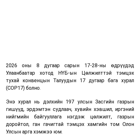
хамт өргөн
мэдүүлсэн
хуулийн
төслүүдийг
хэлэлцүүлэгт
бэлтгэх үүрэг
бүхий ажлын
дэд хэсгийн
хуралдаан
2026 оны 8 дугаар сарын 17-28-ны өдрүүдэд
Улаанбаатар хотод НҮБ-ын Цөлжилттэй тэмцэх
тухай конвенцын Талуудын 17 дугаар бага хурал
3
Нийгмийн
Хүүхдийн эрхийн
11.00
“
(COP17) болно.
бодлогын
тухай, Хүүхэд
Д.С
байнгын
хамгааллын
Энэ хурал нь дэлхийн 197 улсын Засгийн газрын
хороо
тухай хуулийн
гишүүд, эрдэмтэн судлаач, хувийн хэвшил, иргэний
хэрэгжилтийг
нийгмийн байгууллага нэгдэж цөлжилт, газрын
хянан шалгах,
доройтол, ган гачигтай тэмцэх хамгийн том Олон
хүүхдийн эрхийг
Улсын арга хэмжээ юм.
хамгаалах чиг