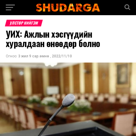
УЛСТӨР НИЙГЭМ
УИХ: Ажлын хэсгүүдийн
хуралдаан өнөөдөр болно
Огноо:
3 жил 9 сар.өмнө
,
2022/11/10