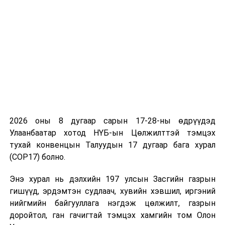
яам, Бүгд Найрамдах Хятад Ард Улсын
Худалдааны яам хоорондын хөрөнгө
оруулалт, эдийн засгийн хамтын
ажиллагааны ажлын хэсэг байгуулах тухай
харилцан ойлголцлын санамж бичиг”,
6. “Эрдэс баялгийн салбарт хамтран
ажиллах тухай Монгол Улсын Уул уурхай,
хүнд үйлдвэрийн яам болон Бүгд
Найрамдах Хятад Ард Улсын Байгалийн
2026 оны 8 дугаар сарын 17-28-ны өдрүүдэд
нөөц баялгийн яам хоорондын харилцан
Улаанбаатар хотод НҮБ-ын Цөлжилттэй тэмцэх
ойлголцлын санамж бичиг”,
тухай конвенцын Талуудын 17 дугаар бага хурал
7. “Олон улсын худалдааны “Нэг цонх”-ны
(COP17) болно.
хамтын ажиллагааны тухай Монгол Улсын
Энэ хурал нь дэлхийн 197 улсын Засгийн газрын
Гаалийн ерөнхий газар, Бүгд Найрамдах
гишүүд, эрдэмтэн судлаач, хувийн хэвшил, иргэний
Хятад Ард Улсын Гаалийн ерөнхий газар
нийгмийн байгууллага нэгдэж цөлжилт, газрын
хоорондын ерөнхий хэлэлцээр”,
доройтол, ган гачигтай тэмцэх хамгийн том Олон