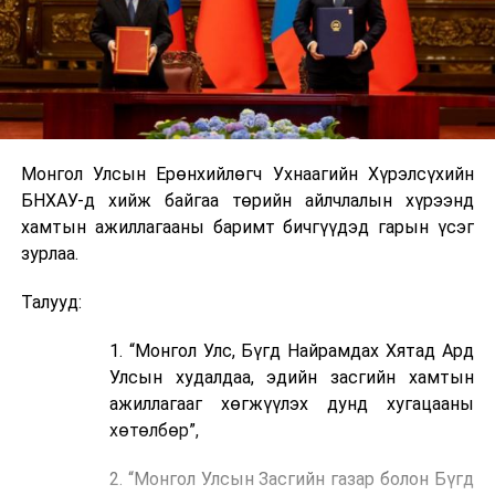
Монгол Улсын Ерөнхийлөгч Ухнаагийн Хүрэлсүхийн
БНХАУ-д хийж байгаа төрийн айлчлалын хүрээнд
хамтын ажиллагааны баримт бичгүүдэд гарын үсэг
зурлаа.
Талууд:
1. “Монгол Улс, Бүгд Найрамдах Хятад Ард
Улсын худалдаа, эдийн засгийн хамтын
ажиллагааг хөгжүүлэх дунд хугацааны
хөтөлбөр”,
2. “Монгол Улсын Засгийн газар болон Бүгд