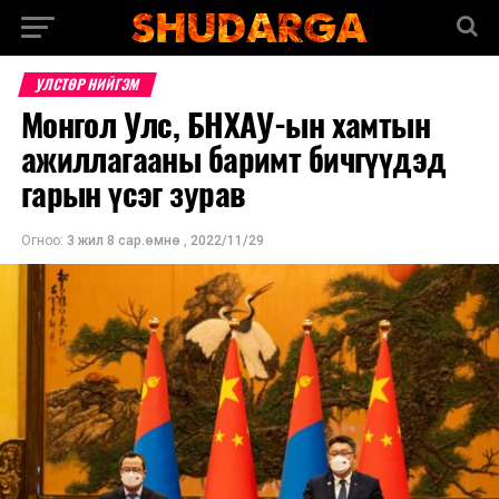
УЛСТӨР НИЙГЭМ
Монгол Улс, БНХАУ-ын хамтын
ажиллагааны баримт бичгүүдэд
гарын үсэг зурав
Огноо:
3 жил 8 сар.өмнө
,
2022/11/29