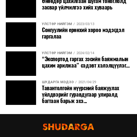
Өнөөдөр цахилгаан шугам тоноглолд
засвар үйлчилгээ хийх хуваарь
УЛСТӨР НИЙГЭМ
2023/03/13
Сонгуулийн ерөнхий хороо мэдэгдэл
гаргалаа
УЛСТӨР НИЙГЭМ
2024/02/14
“Экспортод гаргах зэсийн баяжмалын
цахим арилжаа” сэдэвт хэлэлцүүлэг...
ШУДАРГА МЭДЭЭ
2021/04/29
Тавантолгойн нүүрсний баяжуулах
үйлдвэрийг гуравдугаар улиралд
багтаан барьж эхэ...