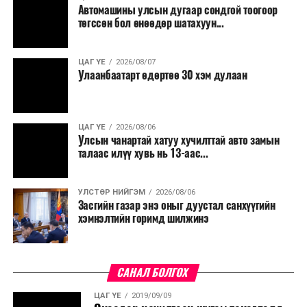
Автомашины улсын дугаар сондгой тоогоор
Мөн бүх шатны төсвийн ерөнхийлөн захирагч нарт
төгссөн бол өнөөдөр шатахуун...
салбар бүрдээ урсгал зардлыг 20 хувиар бууруулах,
нөхөн томилгоо хийхгүй байх, аялал, амралт, зугаалга,
ЦАГ ҮЕ
2026/08/07
хамт олны урлаг, спортын арга хэмжээг зохион
Улаанбаатарт өдөртөө 30 хэм дулаан
байгуулахгүй байх, төрийн албанд шинэ орон тоо бий
болгохгүй байх, эрчим хүчний хэрэглээг хэмнэх, хурал,
сургалтыг цахим хэлбэрт шилжүүлэх, төрийн албан
ЦАГ ҮЕ
2026/08/06
хаагчдыг зарим өдрүүдэд цахимаар ажиллуулах арга
Улсын чанартай хатуу хучилттай авто замын
хэмжээг үргэлжлүүлэхийг үүрэг болголоо.
талаас илүү хувь нь 13-аас...
Төсвийн сахилга бат сайжирч, эдийн засгийн нөхцөл
УЛСТӨР НИЙГЭМ
2026/08/06
байдал хэвийн болсон тохиолдолд эдгээр
Засгийн газар энэ оныг дуустал санхүүгийн
хязгаарлалтыг үе шаттайгаар сулруулах юм.
хэмнэлтийн горимд шилжинэ
САНАЛ БОЛГОХ
ЦАГ ҮЕ
2019/09/09