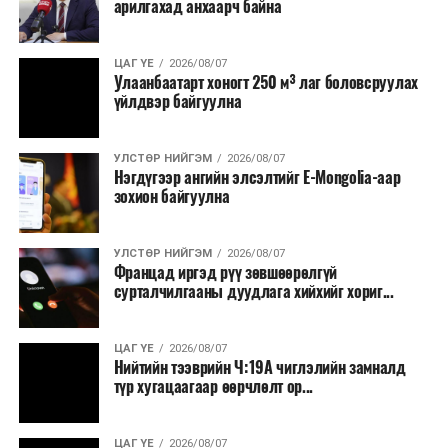
арилгахад анхаарч байна
томилолт, гадаадын зочин хүлээн авах зардал;
Зайлшгүй шаардлагагүй тоног төхөөрөмж,
ЦАГ ҮЕ
2026/08/07
тавилга, автомашин худалдан авах;
Улаанбаатарт хоногт 250 м³ лаг боловсруулах
үйлдвэр байгуулна
Батлан хамгаалах, хууль зүйн салбараас бусад
сургалт, дадлага;
УЛСТӨР НИЙГЭМ
2026/08/07
Хуулиар заавал мэдээлэхээс бусад кино,
Нэгдүгээр ангийн элсэлтийг E-Mongolia-аар
контент, хэвлэлийн зардал;
зохион байгуулна
Заавал олгохоос бусад тэтгэмж, урамшуулал.
УЛСТӨР НИЙГЭМ
2026/08/07
Санхүүгийн хэмнэлтийн горимыг 2026 оны
Францад иргэд рүү зөвшөөрөлгүй
арванхоёрдугаар сарын 31 хүртэл мөрдөнө. Харин
сурталчилгааны дуудлага хийхийг хориг...
эрүүл мэндийн салбар уг хэмнэлтийн горимд
хамрагдахгүй бөгөөд цэцэрлэг, сургуулийн хүүхдийн
ЦАГ ҮЕ
2026/08/07
эрт илрүүлэг, вакцинжуулалт, томуу, томуу төст
Нийтийн тээврийн Ч:19А чиглэлийн замналд
өвчний эсрэг арга хэмжээ зэрэг зайлшгүй
түр хугацаагаар өөрчлөлт ор...
шаардлагатай ажлууд төлөвлөгөөний дагуу
үргэлжилнэ гэж Ерөнхий сайд Н.Учрал онцоллоо.
ЦАГ ҮЕ
2026/08/07