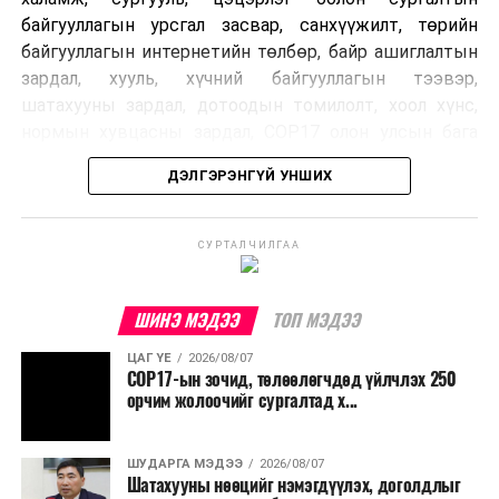
байгууллагын урсгал засвар, санхүүжилт, төрийн
байгууллагын интернетийн төлбөр, байр ашиглалтын
зардал, хууль, хүчний байгууллагын тээвэр,
шатахууны зардал, дотоодын томилолт, хоол хүнс,
нормын хувцасны зардал, COP17 олон улсын бага
хурлын зардал, Засгийн газрын өр, орон нутгийн нөөц
ДЭЛГЭРЭНГҮЙ УНШИХ
хөрөнгийн санхүүжилтийг хэвийн үргэлжлүүлэхээр
шийдвэрлэжээ.
СУРТАЛЧИЛГАА
Харин дараах зардлыг хязгаарлахаар болсон байна.
Үүнд:
ШИНЭ МЭДЭЭ
ТОП МЭДЭЭ
Олон улсын болон Засгийн газрын
ЦАГ ҮЕ
2026/08/07
шийдвэртэйгээс бусад хурал, зөвлөгөөн, ой,
COP17-ын зочид, төлөөлөгчдөд үйлчлэх 250
тэмдэглэлт өдөр, найр наадам, соёлын арга
орчим жолоочийг сургалтад х...
хэмжээ;
Урьдчилан төлөвлөсөн төрийн өндөр албан
ШУДАРГА МЭДЭЭ
2026/08/07
Шатахууны нөөцийг нэмэгдүүлэх, доголдлыг
тушаалтны томилолтоос бусад гадаад