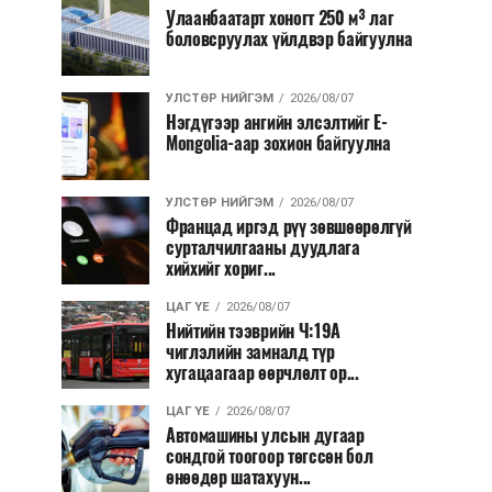
Улаанбаатарт хоногт 250 м³ лаг
боловсруулах үйлдвэр байгуулна
УЛСТӨР НИЙГЭМ
2026/08/07
Нэгдүгээр ангийн элсэлтийг E-
Mongolia-аар зохион байгуулна
УЛСТӨР НИЙГЭМ
2026/08/07
Францад иргэд рүү зөвшөөрөлгүй
сурталчилгааны дуудлага
хийхийг хориг...
ЦАГ ҮЕ
2026/08/07
Нийтийн тээврийн Ч:19А
чиглэлийн замналд түр
хугацаагаар өөрчлөлт ор...
ЦАГ ҮЕ
2026/08/07
Автомашины улсын дугаар
сондгой тоогоор төгссөн бол
өнөөдөр шатахуун...