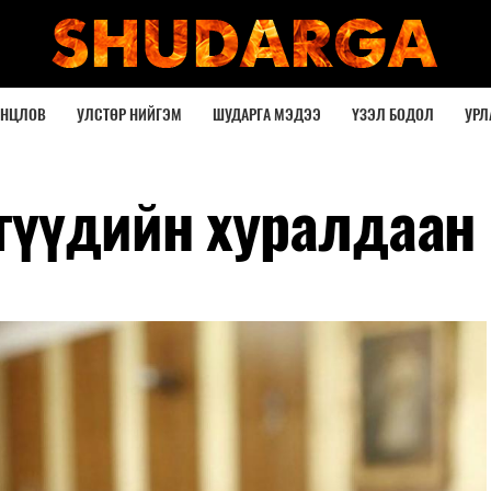
ОНЦЛОВ
УЛСТӨР НИЙГЭМ
ШУДАРГА МЭДЭЭ
ҮЗЭЛ БОДОЛ
УРЛ
гүүдийн хуралдаан