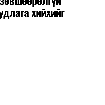
 зөвшөөрөлгүй
удлага хийхийг
маар эхэлнэ.
нхимаар үргэлжилнэ.
утнуудыг дотуур байранд оруулж эхэлнэ.
ны зохицуулалт
өдрүүдэд нийслэлийн бүх сургууль, цэцэрлэгт ажлын
 аливаа арга хэмжээ зохион байгуулахгүй болно.