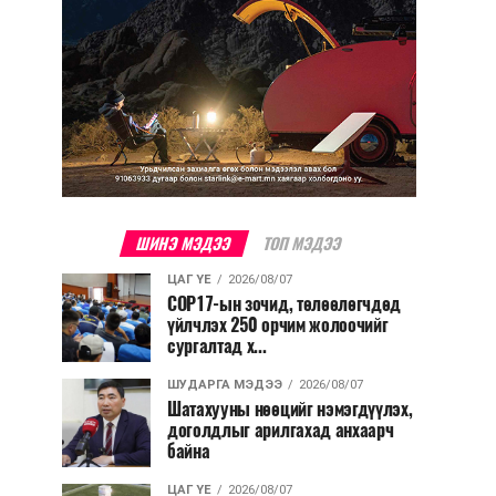
ШИНЭ МЭДЭЭ
ТОП МЭДЭЭ
ЦАГ ҮЕ
2026/08/07
COP17-ын зочид, төлөөлөгчдөд
үйлчлэх 250 орчим жолоочийг
сургалтад х...
ШУДАРГА МЭДЭЭ
2026/08/07
Шатахууны нөөцийг нэмэгдүүлэх,
доголдлыг арилгахад анхаарч
байна
ЦАГ ҮЕ
2026/08/07