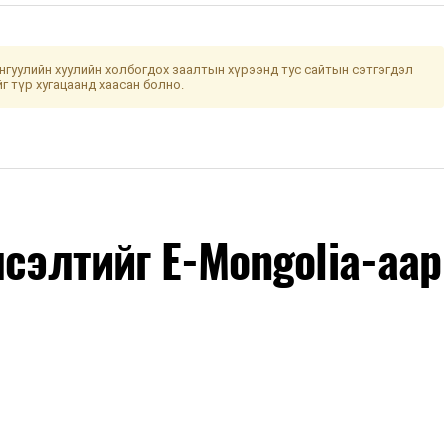
гуулийн хуулийн холбогдох заалтын хүрээнд тус сайтын сэтгэгдэл
йг түр хугацаанд хаасан болно.
лсэлтийг E-Mongolia-аар