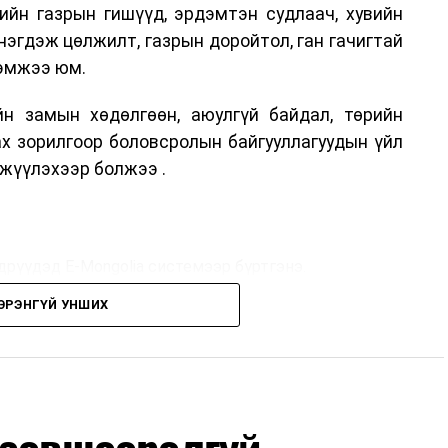
ийн газрын гишүүд, эрдэмтэн судлаач, хувийн
нэгдэж цөлжилт, газрын доройтол, ган гачигтай
хэмжээ юм.
н замын хөдөлгөөн, аюулгүй байдал, төрийн
ах зорилгоор боловсролын байгууллагуудын үйл
жүүлэхээр болжээ .
дрүүдэд E-Mongolia системээр бүртгэнэ.
ЭРЭНГҮЙ УНШИХ
дрүүдэд E-Mongolia системээр бүртгэнэ.
гийн баг сургуулиуд дээр ажиллахгүй.