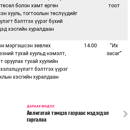
 төсөл болон хамт өргөн
тоот
эн хууль, тогтоолын төслүүдийг
үлэгт бэлтгэх үүрэг бүхий
эд хэсгийн хуралдаан
н мэргэшсэн зөвлөх
14.00
“Их
ээний тухай хуульд нэмэлт,
засаг”
т оруулах тухай хуулийн
 хэлэлцүүлэгт бэлтгэх үүрэг
жлын хэсгийн хуралдаан
ДАРААХ МЭДЭЭ
Авлигатай тэмцэх газраас мэдэгдэл
гаргалаа