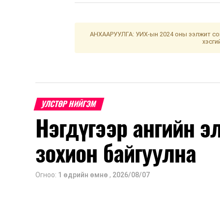
АНХААРУУЛГА: УИХ-ын 2024 оны ээлжит сон
хэсги
УЛСТӨР НИЙГЭМ
Нэгдүгээр ангийн э
зохион байгуулна
Огноо:
1 өдрийн өмнө
,
2026/08/07