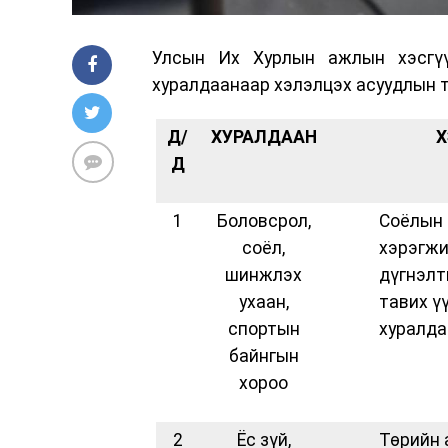
Улсын Их Хурлын ажлын хэсгүү
хуралдаанаар хэлэлцэх асуудлын т
Д/
ХУРАЛДААН
Х
Д
1
Боловсрол,
Соёлын 
соёл,
хэрэгжи
шинжлэх
дүгнэлт
ухаан,
тавих ү
спортын
хуралда
байнгын
хороо
2
Ёс зүй,
Төрийн 