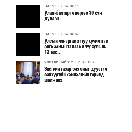
ЦАГ ҮЕ
2026/08/07
Улаанбаатарт өдөртөө 30 хэм
дулаан
ЦАГ ҮЕ
2026/08/06
Улсын чанартай хатуу хучилттай
авто замын талаас илүү хувь нь
13-аас...
УЛСТӨР НИЙГЭМ
2026/08/06
Засгийн газар энэ оныг дуустал
санхүүгийн хэмнэлтийн горимд
шилжинэ