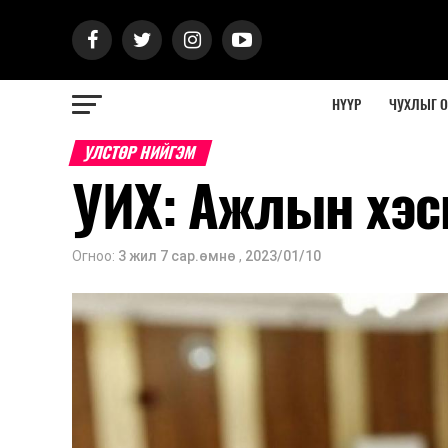
НҮҮР
ЧУХЛЫГ 
УЛСТӨР НИЙГЭМ
УИХ: Ажлын хэс
Огноо:
3 жил 7 сар.өмнө
,
2023/01/10