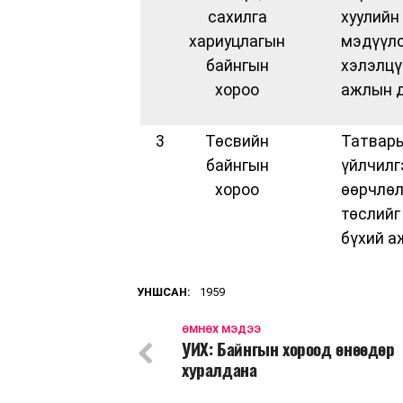
сахилга
хуулийн
хариуцлагын
мэдүүлс
байнгын
хэлэлцү
хороо
ажлын д
3
Төсвийн
Татвары
байнгын
үйлчилг
хороо
өөрчлөл
төслийг
бүхий а
УНШСАН:
1959
ӨМНӨХ МЭДЭЭ
УИХ: Байнгын хороод өнөөдөр
хуралдана