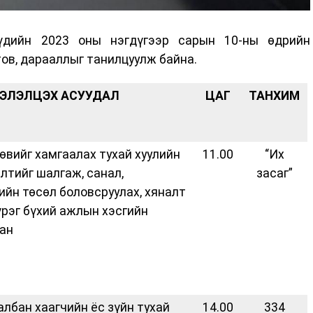
дийн 2023 оны нэгдүгээр сарын 10-ны өдрийн
ов, дарааллыг танилцуулж байна.
ЭЛЭЛЦЭХ АСУУДАЛ
ЦАГ
ТАНХИМ
өвийг хамгаалах тухай хуулийн
11.00
“Их
лтийг шалгаж, санал,
засаг”
ийн төсөл боловсруулах, хяналт
үрэг бүхий ажлын хэсгийн
ан
албан хаагчийн ёс зүйн тухай
14.00
334