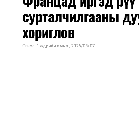
Францад иргэд рүү
сурталчилгааны ду
2026 оны 9 дүгээр сарын 1-нээс цахи
2026 оны 9 дүгээр сарын 14-нөөс та
хориглов
Оюутны дотуур байр
Огноо:
1 өдрийн өмнө
,
2026/08/07
2026 оны 9 дүгээр сарын 13-наас ою
Сургууль, цэцэрлэгийн үйл ажиллагаа
2026 оны 8 дугаар сарын 17–28-ны 
байранд элсэлт, бүртгэл болон бусад