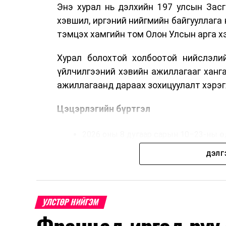
Энэ хурал нь дэлхийн 197 улсын Засг
хэвшил, иргэний нийгмийн байгууллага 
тэмцэх хамгийн том Олон Улсын арга 
Хурал болохтой холбоотой нийслэлий
үйлчилгээний хэвийн ажиллагааг ханг
ажиллагаанд дараах зохицуулалт хэрэг
Цэцэрлэгийн бүртгэл
2026 оны 8 дугаар сарын 10–23-ны ө
Нэгдүгээр ангийн элсэлт
ДЭЛГ
2026 оны 8 дугаар сарын 17–28-ны ө
Энэ хугацаанд хүүхэд бүртгэх дэмжлэ
УЛСТӨР НИЙГЭМ
Их, дээд сургуулийн хичээл