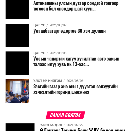
Автомашины улсын дугаар сондгой тоогоор
төгссөн бол өнөөдөр шатахуун...
ЦАГ ҮЕ
2026/08/07
Улаанбаатарт өдөртөө 30 хэм дулаан
ЦАГ ҮЕ
2026/08/06
Улсын чанартай хатуу хучилттай авто замын
талаас илүү хувь нь 13-аас...
УЛСТӨР НИЙГЭМ
2026/08/06
Засгийн газар энэ оныг дуустал санхүүгийн
хэмнэлтийн горимд шилжинэ
САНАЛ БОЛГОХ
ҮЗЭЛ БОДОЛ
2021/02/22
Ө.Гантөр: Төрийн банк ЖДҮ болон орон