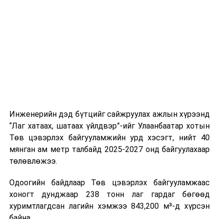
буудал болон арга хэмжээний байршилд хүргэх үе
шат, маршрут, хөдөлгөөний зохион байгуулалт,
цагийн менежмент, мэдээлэл дамжуулах журам,
холбогдох байгууллагуудын уялдаа холбоо, аюулгүй
ажиллагааны чиглэлээр жолооч нарыг сургалт, арга
зүйгээр хангаж байна.
Мөн зам тээврийн осол, саатал болон бусад эрсдэл,
онцгой нөхцөл үүссэн үед авах арга хэмжээ, ачаалал
ихтэй нөхцөлд тайван, зөв, шуурхай шийдвэр гаргах,
Инженерийн дэд бүтцийг сайжруулах ажлын хүрээнд
өдөр тутмын ажлын бэлэн байдлыг хангах зэрэг
“Лаг хатаах, шатаах үйлдвэр”-ийг Улаанбаатар хотын
практик ур чадварыг сургалтын хөтөлбөрт тусгажээ.
Төв цэвэрлэх байгууламжийн урд хэсэгт, нийт 40
мянган ам метр талбайд 2025-2027 онд байгуулахаар
Сургалтыг танилцуулах лекц, асуулт-хариулт,
төлөвлөжээ.
жишээнд суурилсан сургалт, багаар ажиллах дасгал,
маршрут болон тээвэрлэлтийн урсгалын зураглалтай
Одоогийн байдлаар Төв цэвэрлэх байгууламжаас
танилцах, онцгой нөхцөлд ажиллах дадлага зэрэг
хоногт дунджаар 238 тонн лаг гардаг бөгөөд
онол, практик хосолсон хэлбэрээр зохион байгуулж
хуримтлагдсан лагийн хэмжээ 843,200 м³-д хүрсэн
байна.
байна.