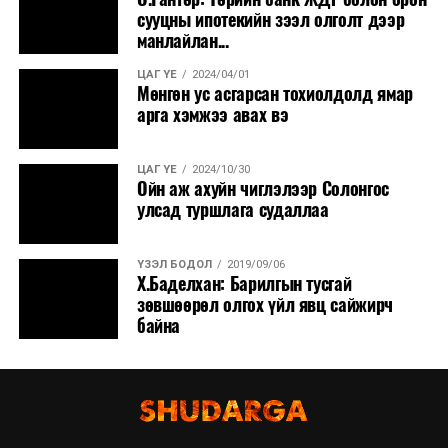
сууцны ипотекийн зээл олголт дээр
манлайлан...
ЦАГ ҮЕ
2024/04/01
Мөнгөн ус асгарсан тохиолдолд ямар
арга хэмжээ авах вэ
ЦАГ ҮЕ
2024/10/30
Ойн аж ахуйн чиглэлээр Солонгос
улсад туршлага судаллаа
ҮЗЭЛ БОДОЛ
2019/09/06
Х.Баделхан: Барилгын тусгай
зөвшөөрөл олгох үйл явц сайжирч
байна