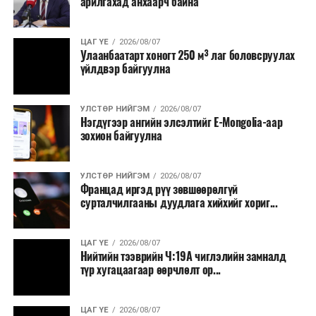
арилгахад анхаарч байна
ЦАГ ҮЕ
2026/08/07
Улаанбаатарт хоногт 250 м³ лаг боловсруулах
үйлдвэр байгуулна
УЛСТӨР НИЙГЭМ
2026/08/07
Нэгдүгээр ангийн элсэлтийг E-Mongolia-аар
зохион байгуулна
УЛСТӨР НИЙГЭМ
2026/08/07
Францад иргэд рүү зөвшөөрөлгүй
сурталчилгааны дуудлага хийхийг хориг...
ЦАГ ҮЕ
2026/08/07
Нийтийн тээврийн Ч:19А чиглэлийн замналд
түр хугацаагаар өөрчлөлт ор...
ЦАГ ҮЕ
2026/08/07