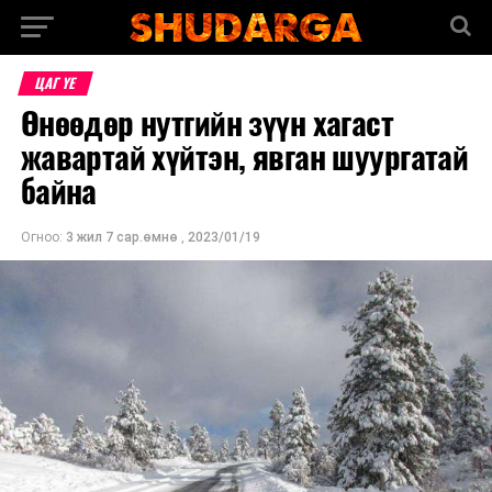
ЦАГ ҮЕ
Өнөөдөр нутгийн зүүн хагаст
жавартай хүйтэн, явган шуургатай
байна
Огноо:
3 жил 7 сар.өмнө
,
2023/01/19