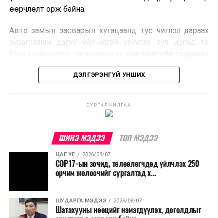
боловсруулах үйлдвэрүүдээр дулаан, цахилгаан
өөрчлөлт орж байна.
эрчим хүч үйлдвэрлэдэг.
Авто замын засварын хугацаанд тус чиглэл дараах
Ийнхүү лаг хатаах, шатаах технологийг лагийн
зураглалын дагуу үйлчилгээ үзүүлэх тул иргэд та
эзлэхүүнийг бууруулахын зэрэгцээ эрчим хүч
бүхэн зорчилтоо төлөвлөнө үү
гэж Нийтийн тээврийн
үйлдвэрлэх, нөөцийг дахин ашиглах чиглэлээр олон
бодлогын газраас мэдээллээ.
улсад өргөн ашиглаж байна.
ДЭЛГЭРЭНГҮЙ УНШИХ
СУРТАЛЧИЛГАА
ШИНЭ МЭДЭЭ
ТОП МЭДЭЭ
ЦАГ ҮЕ
2026/08/07
COP17-ын зочид, төлөөлөгчдөд үйлчлэх 250
орчим жолоочийг сургалтад х...
ШУДАРГА МЭДЭЭ
2026/08/07
Шатахууны нөөцийг нэмэгдүүлэх, доголдлыг