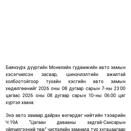
Лаг хатаах, шатаах технологи нь бохир ус цэвэрлэх
ажлын нэг хэсэг гэж
Зам, тээврийн яамнаас
байгууламжаас гардаг лагийг байгаль орчинд аюулгүй
мэдээллээ.
аргаар боловсруулж, эзлэхүүнийг эрс бууруулах
зориулалттай. Лагийг өндөр температурт шатааснаар
эзлэхүүн нь 90 хүртэл хувиар буурч, бактери, вирус
болон бусад өвчин үүсгэгч бичил биетнийг устгах
боломжтой.
Түүнчлэн шаталтын явцад үүсэх дулааныг цахилгаан
болон дулааны эрчим хүч үйлдвэрлэхэд ашиглаж
Баянзүрх дүүргийн Монелийн гудамжийн авто замын
болдог. Зарим технологийн хувьд шаталтын дараа
хэсэгчилсэн засвар, шинэчлэлтийн ажилтай
үлдэх үнснээс фосфор зэрэг ашигт эрдсийг сэргээн
холбоотойгоор тухайн хэсгийн авто замын
авах боломжтой аж.
хөдөлгөөнийг 2026 оны 08 дугаар сарын 7-ны 23:00
цагаас 2026 оны 08 дугаар сарын 10-ны 06:00 цаг
Япон, Герман, Швейцар, Нидерланд, Өмнөд Солонгос
хүртэл хаана.
зэрэг улс лаг хатаах, шатаах технологийг ашиглаж
байна. Тухайлбал, Германд лаг шатаах үйлдвэрээс
Энэ авто замаар дайран өнгөрдөг нийтийн тээврийн
гарсан үнснээс фосфор сэргээн авах технологи
Ч:19А “Цагаан давааны задгай-Сансарын
ашигладаг бол Нидерландад төвлөрсөн лаг
үйлчилгээний төв” чиглэлийн замналд түр хугацаагаар