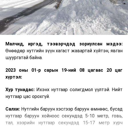
Малчид, иргэд, тээвэрчдэд зориулсан мэдээ:
Өнөөдөр нутгийн зүүн хагаст жавартай хүйтэн, явган
шуургатай байна.
2023 оны 01-р сарын 19-ний 08 цагаас 20 цаг
хүртэл:
Хур тунадас:
Ихэнх нутгаар солигдмол үүлтэй. Нийт
нутгаар цас орохгүй.
Салхи:
Нутгийн баруун хэсгээр баруун өмнөөс, бусад
нутгаар баруун хойноос секундэд 5-10 метр, говь,
тал, хээрийн нутгаар секундэд 15-17 метр хүрч