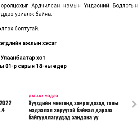
 оролцохыг Ардчилсан намын Үндэсний Бодлогын
үддээ уриалж байна.
элтэх болтугай.
нэгдлийн ажлын хэсэг
Улаанбаатар хот
ы 01-р сарын 18-ны өдөр
ДАРААХ МЭДЭЭ
 2022
Хүүхдийн мөнгөнд хамрагдахад таны
.4
мэдээлэл зөрүүтэй байвал дараах
байгууллагуудад хандана уу