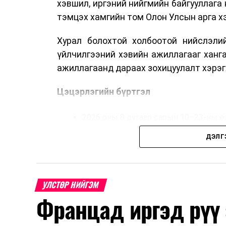
хэвшил, иргэний нийгмийн байгууллага 
тэмцэх хамгийн том Олон Улсын арга 
Хурал болохтой холбоотой нийслэлий
үйлчилгээний хэвийн ажиллагааг ханг
ажиллагаанд дараах зохицуулалт хэрэг
Цэцэрлэгийн бүртгэл
2026 оны 8 дугаар сарын 10–23-ны ө
Нэгдүгээр ангийн элсэлт
ДЭЛГ
2026 оны 8 дугаар сарын 17–28-ны ө
Энэ хугацаанд хүүхэд бүртгэх дэмжлэ
УЛСТӨР НИЙГЭМ
Францад иргэд рүү
Их, дээд сургуулийн хичээл