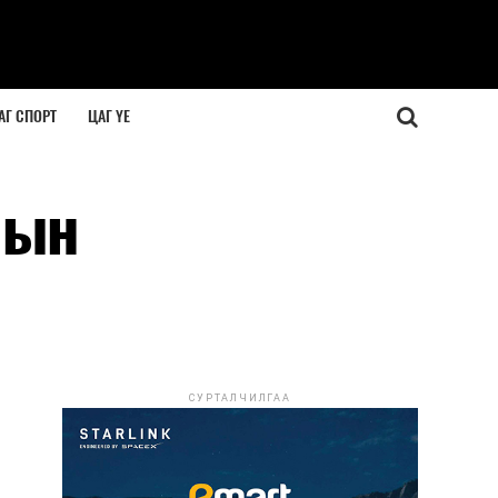
АГ СПОРТ
ЦАГ ҮЕ
лын
СУРТАЛЧИЛГАА