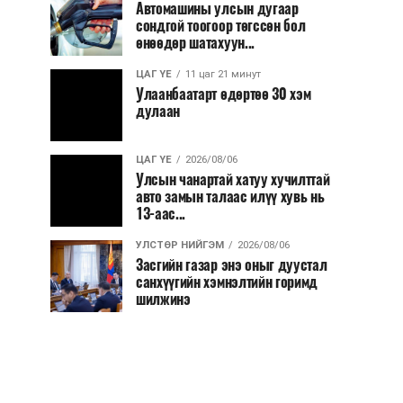
Автомашины улсын дугаар
сондгой тоогоор төгссөн бол
өнөөдөр шатахуун...
ЦАГ ҮЕ
11 цаг 21 минут
Улаанбаатарт өдөртөө 30 хэм
дулаан
ЦАГ ҮЕ
2026/08/06
Улсын чанартай хатуу хучилттай
авто замын талаас илүү хувь нь
13-аас...
УЛСТӨР НИЙГЭМ
2026/08/06
Засгийн газар энэ оныг дуустал
санхүүгийн хэмнэлтийн горимд
шилжинэ