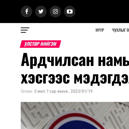
НҮҮР
ЧУХЛЫГ 
УЛСТӨР НИЙГЭМ
Ардчилсан нам
хэсгээс мэдэгдэ
Огноо:
3 жил 7 сар.өмнө
,
2023/01/19