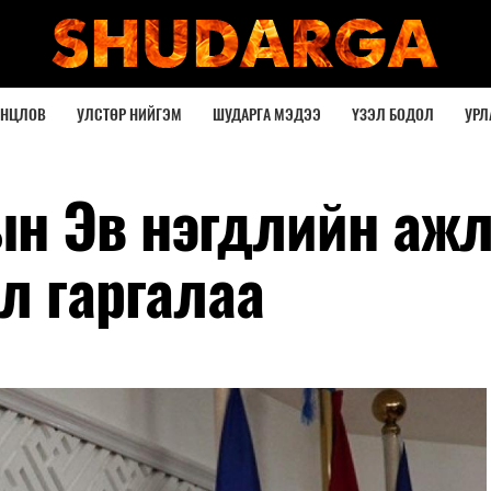
ОНЦЛОВ
УЛСТӨР НИЙГЭМ
ШУДАРГА МЭДЭЭ
ҮЗЭЛ БОДОЛ
УРЛ
ын Эв нэгдлийн аж
л гаргалаа