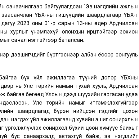
н санаачилгаар байгуулагдсан "Эв нэгдлийн ажлын
 заасанчлан ҮБХ-ны гишүүдийн шаардлагаар ҮБХ-г
 дагуу 2023 оны 01-р сарын 13-ны өдөр Ардчилсан
ны хурлыг үнэмлэхүй олонхын ирцтэйгээр зохион
мыг санал нэгтэйгээр баталсан.
нэр дэвшигчдийг бүртгэснээр албан ёсоор сонгууль
байгаа бүх үйл ажиллагаа түүний дотор ҮБХны
йдвэр нь Улс төрийн намын тухай хууль, Ардчилсан
ж байгаа бөгөөд Улсын дээд шүүхийн гаргасан удаа
ндэслэсэн, Улс төрийн намыг итгэмжлэхгүйгээр
улийн шаардлагад бүрэн нийцсэн гэдгийг цохон
лдэн нэгдэх үйл ажиллагаанд хувийн ашиг сонирхлын
г үргэлжлүүлэх сонирхол бүхий цөөн хүмүүс байхыг
зүй бус санаархалд автахгүй байж, эв нэгдлийг