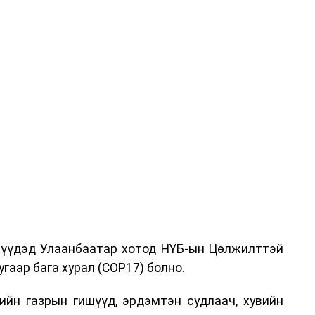
дрүүдэд Улаанбаатар хотод НҮБ-ын Цөлжилттэй
гаар бага хурал (COP17) болно.
ийн газрын гишүүд, эрдэмтэн судлаач, хувийн