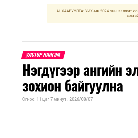
АНХААРУУЛГА: УИХ-ын 2024 оны ээлжит сон
хэсги
УЛСТӨР НИЙГЭМ
Нэгдүгээр ангийн э
зохион байгуулна
Огноо:
11 цаг 7 минут
,
2026/08/07