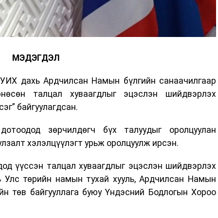
МЭДЭГДЭЛ
 УИХ дахь Ардчилсан Намын бүлгийн санаачилгаар
нөсөн талцал хуваагдлыг эцэслэн шийдвэрлэх
эг” байгуулагдсан.
отоодод зөрчилдөгч бүх талуудыг оролцуулан
улзалт хэлэлцүүлэгт урьж оролцуулж ирсэн.
дод үүссэн талцал хуваагдлыг эцэслэн шийдвэрлэх
ь Улс төрийн намын тухай хууль, Ардчилсан Намын
йн төв байгууллага буюу Үндэсний Бодлогын Хороо