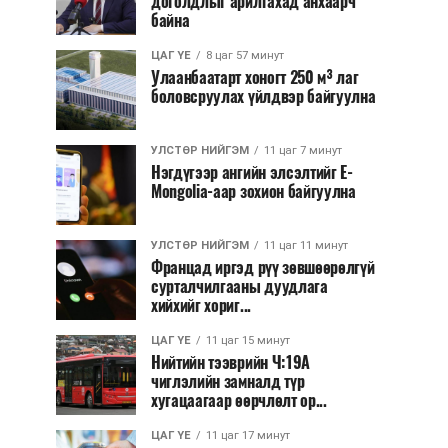
доголдлыг арилгахад анхаарч
байна
ЦАГ ҮЕ
8 цаг 57 минут
Улаанбаатарт хоногт 250 м³ лаг
боловсруулах үйлдвэр байгуулна
УЛСТӨР НИЙГЭМ
11 цаг 7 минут
Нэгдүгээр ангийн элсэлтийг E-
Mongolia-аар зохион байгуулна
УЛСТӨР НИЙГЭМ
11 цаг 11 минут
Францад иргэд рүү зөвшөөрөлгүй
сурталчилгааны дуудлага
хийхийг хориг...
ЦАГ ҮЕ
11 цаг 15 минут
Нийтийн тээврийн Ч:19А
чиглэлийн замналд түр
хугацаагаар өөрчлөлт ор...
ЦАГ ҮЕ
11 цаг 17 минут