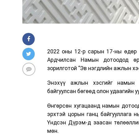
2022 оны 12-р сарын 17-ны өдөр
Ардчилсан Намын дотоодод өр
зорилготой “Эв нэгдлийн ажлын хэс
Энэхүү ажлын хэсгийг намын д
байгуулсан бөгөөд олон удаагийн у
Өнгөрсөн хугацаанд намын дотоо
эрхтэй цорын ганц байгууллага н
Үндсэн Дүрэм-д заасан төлөөлли
мөн.