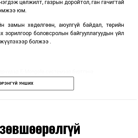
нэгдэж цөлжилт, газрын доройтол, ган гачигтай
хэмжээ юм.
н замын хөдөлгөөн, аюулгүй байдал, төрийн
ах зорилгоор боловсролын байгууллагуудын үйл
жүүлэхээр болжээ .
дрүүдэд E-Mongolia системээр бүртгэнэ.
ЭРЭНГҮЙ УНШИХ
дрүүдэд E-Mongolia системээр бүртгэнэ.
гийн баг сургуулиуд дээр ажиллахгүй.
 зөвшөөрөлгүй