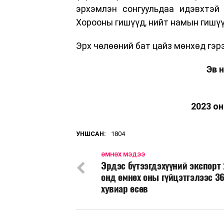
эрхэмлэн сонгуульдаа идэвхтэй
Хорооны гишүүд, нийт намын гишү
Эрх чөлөөний бат цайз мөнхөд гэр
Эв 
2023 он
УНШСАН:
1804
ӨМНӨХ МЭДЭЭ
Эрдэс бүтээгдэхүүний экспорт
онд өмнөх оны гүйцэтгэлээс 36
хувиар өсөв