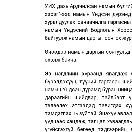
УИХ дахь Ардчилсан намын бүлгий
хэсэг"-ээс намын Үндсэн дүрэмд
хуралдуулах санаачилга гаргасны
намын Үндэсний Бодлогын Хороо
байгуулж намын даргыг сонгох жур
Өнөөдөр намын даргын сонгуульд 
эхэлж байна.
Эв нэгдлийн хүрээнд явагдаж 
бүрэлдэхүүн, түүний гаргасан ши
намын Үндсэн дүрэмд бүрэн нийцэ
дараагийн шийдвэр, тайлбарт ү
төлөөлөх этгээдэд тавигдах ху
тэмдэглэх нь зүйтэй. Энэхүү эвлэ
үүднээс хандаж, талцал хуваагдлы
үгүйсгэхгүй бөгөөд тэдгээрийн 