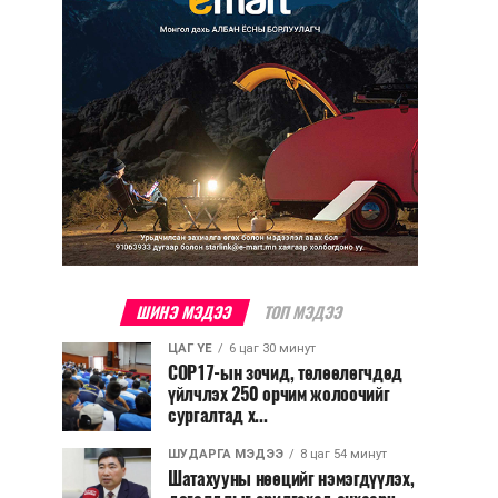
ШИНЭ МЭДЭЭ
ТОП МЭДЭЭ
ЦАГ ҮЕ
6 цаг 30 минут
COP17-ын зочид, төлөөлөгчдөд
үйлчлэх 250 орчим жолоочийг
сургалтад х...
ШУДАРГА МЭДЭЭ
8 цаг 54 минут
Шатахууны нөөцийг нэмэгдүүлэх,