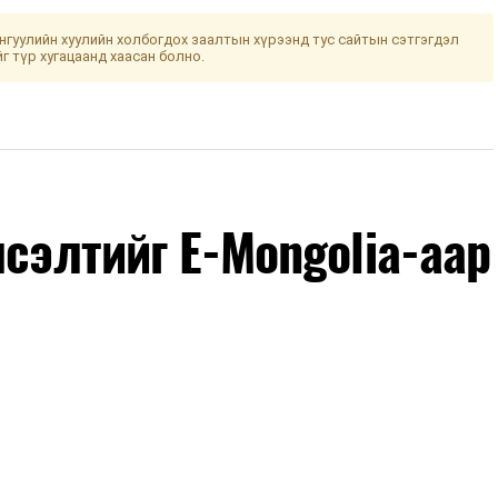
гуулийн хуулийн холбогдох заалтын хүрээнд тус сайтын сэтгэгдэл
йг түр хугацаанд хаасан болно.
лсэлтийг E-Mongolia-аар