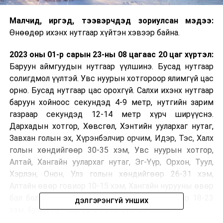
Малчид, иргэд, тээвэрчдэд зориулсан мэдээ:
Өнөөдөр ихэнх нутгаар хүйтэн хэвээр байна.
2023 оны 01-р сарын 23-ны 08 цагаас 20 цаг хүртэл:
Баруун аймгуудын нутгаар үүлшинэ. Бусад нутгаар
солигдмол үүлтэй. Увс нуурын хотгороор ялимгүй цас
орно. Бусад нутгаар цас орохгүй. Салхи ихэнх нутгаар
баруун хойноос секундэд 4-9 метр, нутгийн зарим
газраар секундэд 12-14 метр хүрч ширүүснэ.
Дархадын хотгор, Хөвсгөл, Хэнтийн уулархаг нутаг,
Завхан голын эх, Хүрэнбэлчир орчим, Идэр, Тэс, Халх
голын хөндийгөөр 30-35 хэм, Увс нуурын хотгор,
Алтай, Хангайн уулархаг нутаг, Эг-Үүр, Орхон, Туул,
Хэрлэн, Онон, Улз голын хөндийгөөр 26-31 хэм,
Алтайн өвөр говиор 10-15 хэм, Хангайн нурууны өвөр
бэл болон говийн бүс нутгийн өмнөд хэсгээр 18-23
ДЭЛГЭРЭНГҮЙ УНШИХ
хэм, бусад нутгаар 22-27 хэм хүйтэн байна.