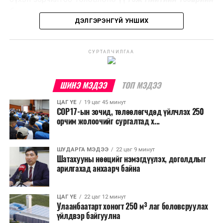
үйлдвэрлэх, нөөцийг дахин ашиглах чиглэлээр олон
бодлогын газраас мэдээллээ.
улсад өргөн ашиглаж байна.
ДЭЛГЭРЭНГҮЙ УНШИХ
СУРТАЛЧИЛГАА
ШИНЭ МЭДЭЭ
ТОП МЭДЭЭ
ЦАГ ҮЕ
19 цаг 45 минут
COP17-ын зочид, төлөөлөгчдөд үйлчлэх 250
орчим жолоочийг сургалтад х...
ШУДАРГА МЭДЭЭ
22 цаг 9 минут
Шатахууны нөөцийг нэмэгдүүлэх, доголдлыг
арилгахад анхаарч байна
ЦАГ ҮЕ
22 цаг 12 минут
Улаанбаатарт хоногт 250 м³ лаг боловсруулах
үйлдвэр байгуулна