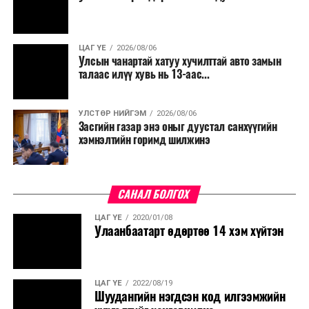
ЦАГ ҮЕ
2026/08/06
Улсын чанартай хатуу хучилттай авто замын
талаас илүү хувь нь 13-аас...
УЛСТӨР НИЙГЭМ
2026/08/06
Засгийн газар энэ оныг дуустал санхүүгийн
хэмнэлтийн горимд шилжинэ
САНАЛ БОЛГОХ
ЦАГ ҮЕ
2020/01/08
Улаанбаатарт өдөртөө 14 хэм хүйтэн
ЦАГ ҮЕ
2022/08/19
Шуудангийн нэгдсэн код илгээмжийн