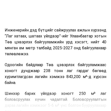
зүйгээр хангаж байна.
Мөн зам тээврийн осол, саатал болон бусад эрсдэл,
онцгой нөхцөл үүссэн үед авах арга хэмжээ, ачаалал
ихтэй нөхцөлд тайван, зөв, шуурхай шийдвэр гаргах,
Инженерийн дэд бүтцийг сайжруулах ажлын хүрээнд
өдөр тутмын ажлын бэлэн байдлыг хангах зэрэг
“Лаг хатаах, шатаах үйлдвэр”-ийг Улаанбаатар хотын
практик ур чадварыг сургалтын хөтөлбөрт тусгажээ.
Төв цэвэрлэх байгууламжийн урд хэсэгт, нийт 40
мянган ам метр талбайд 2025-2027 онд байгуулахаар
Сургалтыг танилцуулах лекц, асуулт-хариулт,
төлөвлөжээ.
жишээнд суурилсан сургалт, багаар ажиллах дасгал,
маршрут болон тээвэрлэлтийн урсгалын зураглалтай
Одоогийн байдлаар Төв цэвэрлэх байгууламжаас
танилцах, онцгой нөхцөлд ажиллах дадлага зэрэг
хоногт дунджаар 238 тонн лаг гардаг бөгөөд
онол, практик хосолсон хэлбэрээр зохион байгуулж
хуримтлагдсан лагийн хэмжээ 843,200 м³-д хүрсэн
байна.
байна.
Сургалтын үеэр COP17 олон улсын бага хурлыг
Шинээр барих үйлдвэр хоногт 250 м³ лаг
зохион байгуулах Үндэсний хорооны Ажлын алба,
боловсруулах хүчин чадалтай. Боловсруулалтын
Нийслэлийн тээврийн газар, Автотээврийн үндэсний
дараа лагийн хэмжээг 5-6 м³ үнс болгон бууруулахаар
төв болон Тээврийн цагдаагийн албаны холбогдох