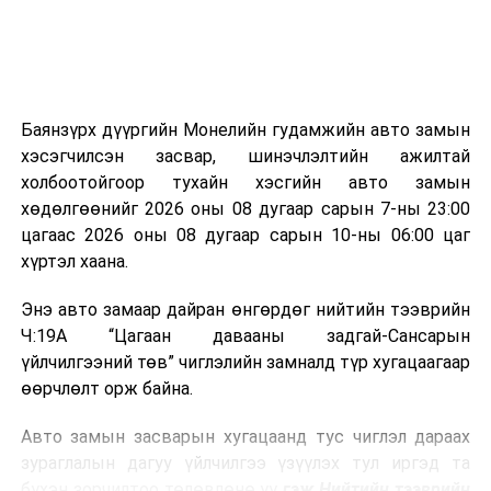
болон бусад өвчин үүсгэгч бичил биетнийг устгах
боломжтой.
Түүнчлэн шаталтын явцад үүсэх дулааныг цахилгаан
болон дулааны эрчим хүч үйлдвэрлэхэд ашиглаж
Баянзүрх дүүргийн Монелийн гудамжийн авто замын
болдог. Зарим технологийн хувьд шаталтын дараа
хэсэгчилсэн засвар, шинэчлэлтийн ажилтай
үлдэх үнснээс фосфор зэрэг ашигт эрдсийг сэргээн
холбоотойгоор тухайн хэсгийн авто замын
авах боломжтой аж.
хөдөлгөөнийг 2026 оны 08 дугаар сарын 7-ны 23:00
цагаас 2026 оны 08 дугаар сарын 10-ны 06:00 цаг
Япон, Герман, Швейцар, Нидерланд, Өмнөд Солонгос
хүртэл хаана.
зэрэг улс лаг хатаах, шатаах технологийг ашиглаж
байна. Тухайлбал, Германд лаг шатаах үйлдвэрээс
Энэ авто замаар дайран өнгөрдөг нийтийн тээврийн
гарсан үнснээс фосфор сэргээн авах технологи
Ч:19А “Цагаан давааны задгай-Сансарын
ашигладаг бол Нидерландад төвлөрсөн лаг
үйлчилгээний төв” чиглэлийн замналд түр хугацаагаар
боловсруулах үйлдвэрүүдээр дулаан, цахилгаан
өөрчлөлт орж байна.
эрчим хүч үйлдвэрлэдэг.
Авто замын засварын хугацаанд тус чиглэл дараах
Ийнхүү лаг хатаах, шатаах технологийг лагийн
зураглалын дагуу үйлчилгээ үзүүлэх тул иргэд та
эзлэхүүнийг бууруулахын зэрэгцээ эрчим хүч
бүхэн зорчилтоо төлөвлөнө үү
гэж Нийтийн тээврийн