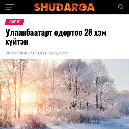
ЦАГ ҮЕ
Улаанбаатарт өдөртөө 28 хэм
хүйтэн
Огноо:
3 жил 7 сар.өмнө
,
2023/01/23