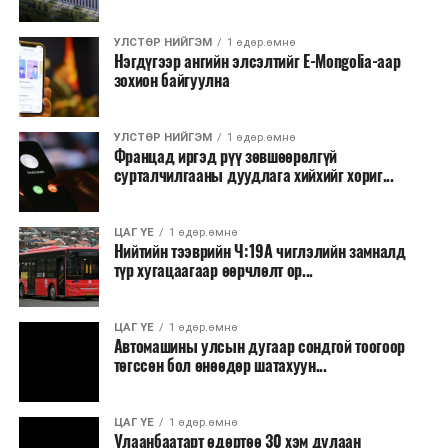
УЛСТӨР НИЙГЭМ
1 өдөр.өмнө
Нэгдүгээр ангийн элсэлтийг E-Mongolia-аар
зохион байгуулна
УЛСТӨР НИЙГЭМ
1 өдөр.өмнө
Францад иргэд рүү зөвшөөрөлгүй
сурталчилгааны дуудлага хийхийг хориг...
ЦАГ ҮЕ
1 өдөр.өмнө
Нийтийн тээврийн Ч:19А чиглэлийн замналд
түр хугацаагаар өөрчлөлт ор...
ЦАГ ҮЕ
1 өдөр.өмнө
Автомашины улсын дугаар сондгой тоогоор
төгссөн бол өнөөдөр шатахуун...
ЦАГ ҮЕ
1 өдөр.өмнө
Улаанбаатарт өдөртөө 30 хэм дулаан