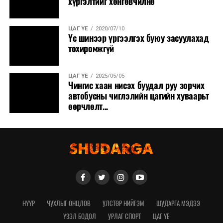
хүргэлтийг хөнгөвчилнө
ЦАГ ҮЕ
2020/07/10
Үс шинээр үргээлгэх буюу засуулахад
тохиромжгүй
ЦАГ ҮЕ
2025/05/05
Чингис хаан нисэх буудал руу зорчих
автобусны чиглэлийн цагийн хуваарьт
өөрчлөлт...
НҮҮР
ЧУХЛЫГ ОНЦЛОВ
УЛСТӨР НИЙГЭМ
ШУДАРГА МЭДЭЭ
ҮЗЭЛ БОДОЛ
УРЛАГ СПОРТ
ЦАГ ҮЕ