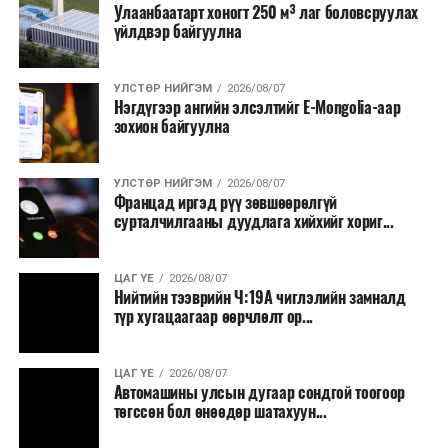
Улаанбаатарт хоногт 250 м³ лаг боловсруулах
үйлдвэр байгуулна
УЛСТӨР НИЙГЭМ
2026/08/07
Нэгдүгээр ангийн элсэлтийг E-Mongolia-аар
зохион байгуулна
УЛСТӨР НИЙГЭМ
2026/08/07
Францад иргэд рүү зөвшөөрөлгүй
сурталчилгааны дуудлага хийхийг хориг...
ЦАГ ҮЕ
2026/08/07
Нийтийн тээврийн Ч:19А чиглэлийн замналд
түр хугацаагаар өөрчлөлт ор...
ЦАГ ҮЕ
2026/08/07
Автомашины улсын дугаар сондгой тоогоор
төгссөн бол өнөөдөр шатахуун...