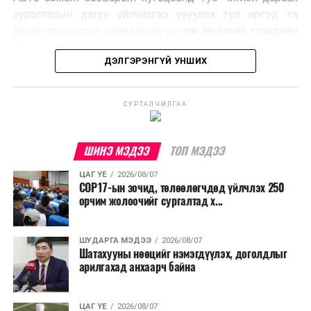
Ийнхүү лаг хатаах, шатаах технологийг лагийн
зураглалын дагуу үйлчилгээ үзүүлэх тул иргэд та
эзлэхүүнийг бууруулахын зэрэгцээ эрчим хүч
бүхэн зорчилтоо төлөвлөнө үү
гэж Нийтийн тээврийн
үйлдвэрлэх, нөөцийг дахин ашиглах чиглэлээр олон
бодлогын газраас мэдээллээ.
улсад өргөн ашиглаж байна.
ДЭЛГЭРЭНГҮЙ УНШИХ
СУРТАЛЧИЛГАА
ШИНЭ МЭДЭЭ
ТОП МЭДЭЭ
ЦАГ ҮЕ
2026/08/07
COP17-ын зочид, төлөөлөгчдөд үйлчлэх 250
орчим жолоочийг сургалтад х...
ШУДАРГА МЭДЭЭ
2026/08/07
Шатахууны нөөцийг нэмэгдүүлэх, доголдлыг
арилгахад анхаарч байна
ЦАГ ҮЕ
2026/08/07