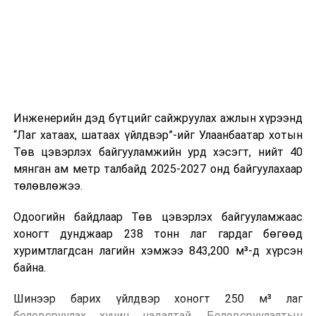
холбогдох байгууллагуудын уялдаа холбоо, аюулгүй
ажиллагааны чиглэлээр жолооч нарыг сургалт, арга
зүйгээр хангаж байна.
Мөн зам тээврийн осол, саатал болон бусад эрсдэл,
онцгой нөхцөл үүссэн үед авах арга хэмжээ, ачаалал
ихтэй нөхцөлд тайван, зөв, шуурхай шийдвэр гаргах,
Инженерийн дэд бүтцийг сайжруулах ажлын хүрээнд
өдөр тутмын ажлын бэлэн байдлыг хангах зэрэг
“Лаг хатаах, шатаах үйлдвэр”-ийг Улаанбаатар хотын
практик ур чадварыг сургалтын хөтөлбөрт тусгажээ.
Төв цэвэрлэх байгууламжийн урд хэсэгт, нийт 40
мянган ам метр талбайд 2025-2027 онд байгуулахаар
Сургалтыг танилцуулах лекц, асуулт-хариулт,
төлөвлөжээ.
жишээнд суурилсан сургалт, багаар ажиллах дасгал,
маршрут болон тээвэрлэлтийн урсгалын зураглалтай
Одоогийн байдлаар Төв цэвэрлэх байгууламжаас
танилцах, онцгой нөхцөлд ажиллах дадлага зэрэг
хоногт дунджаар 238 тонн лаг гардаг бөгөөд
онол, практик хосолсон хэлбэрээр зохион байгуулж
хуримтлагдсан лагийн хэмжээ 843,200 м³-д хүрсэн
байна.
байна.
Сургалтын үеэр COP17 олон улсын бага хурлыг
Шинээр барих үйлдвэр хоногт 250 м³ лаг
зохион байгуулах Үндэсний хорооны Ажлын алба,
боловсруулах хүчин чадалтай. Боловсруулалтын