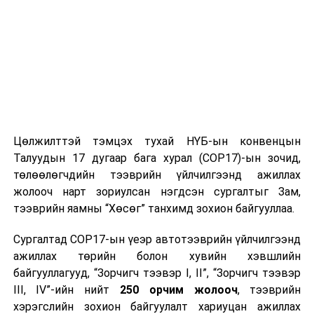
Цөлжилттэй тэмцэх тухай НҮБ-ын конвенцын
Талуудын 17 дугаар бага хурал (COP17)-ын зочид,
төлөөлөгчдийн тээврийн үйлчилгээнд ажиллах
жолооч нарт зориулсан нэгдсэн сургалтыг Зам,
тээврийн яамны “Хөсөг” танхимд зохион байгууллаа.
Сургалтад COP17-ын үеэр автотээврийн үйлчилгээнд
ажиллах төрийн болон хувийн хэвшлийн
байгууллагууд, “Зорчигч тээвэр I, II”, “Зорчигч тээвэр
III, IV”-ийн нийт
250 орчим жолооч
, тээврийн
хэрэгслийн зохион байгуулалт хариуцан ажиллах