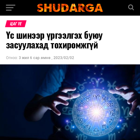
ЦАГ ҮЕ
Үс шинээр үргээлгэх буюу
засуулахад тохиромжгүй
Огноо:
3 жил 6 сар.өмнө
,
2023/02/02