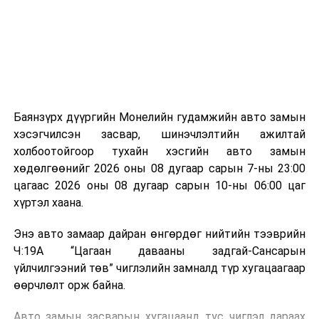
зориулалттай. Лагийг өндөр температурт шатааснаар
эзлэхүүн нь 90 хүртэл хувиар буурч, бактери, вирус
болон бусад өвчин үүсгэгч бичил биетнийг устгах
боломжтой.
Түүнчлэн шаталтын явцад үүсэх дулааныг цахилгаан
болон дулааны эрчим хүч үйлдвэрлэхэд ашиглаж
Баянзүрх дүүргийн Монелийн гудамжийн авто замын
болдог. Зарим технологийн хувьд шаталтын дараа
хэсэгчилсэн засвар, шинэчлэлтийн ажилтай
үлдэх үнснээс фосфор зэрэг ашигт эрдсийг сэргээн
холбоотойгоор тухайн хэсгийн авто замын
авах боломжтой аж.
хөдөлгөөнийг 2026 оны 08 дугаар сарын 7-ны 23:00
цагаас 2026 оны 08 дугаар сарын 10-ны 06:00 цаг
Япон, Герман, Швейцар, Нидерланд, Өмнөд Солонгос
хүртэл хаана.
зэрэг улс лаг хатаах, шатаах технологийг ашиглаж
байна. Тухайлбал, Германд лаг шатаах үйлдвэрээс
Энэ авто замаар дайран өнгөрдөг нийтийн тээврийн
гарсан үнснээс фосфор сэргээн авах технологи
Ч:19А “Цагаан давааны задгай-Сансарын
ашигладаг бол Нидерландад төвлөрсөн лаг
үйлчилгээний төв” чиглэлийн замналд түр хугацаагаар
боловсруулах үйлдвэрүүдээр дулаан, цахилгаан
өөрчлөлт орж байна.
эрчим хүч үйлдвэрлэдэг.
Авто замын засварын хугацаанд тус чиглэл дараах