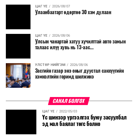
ЦАГ ҮЕ
2026/08/07
Улаанбаатарт өдөртөө 30 хэм дулаан
ЦАГ ҮЕ
2026/08/06
Улсын чанартай хатуу хучилттай авто замын
талаас илүү хувь нь 13-аас...
УЛСТӨР НИЙГЭМ
2026/08/06
Засгийн газар энэ оныг дуустал санхүүгийн
хэмнэлтийн горимд шилжинэ
САНАЛ БОЛГОХ
ЦАГ ҮЕ
2022/05/03
Үс шинээр үргээлгэх буюу засуулбал
эд мал баялаг төгс болно