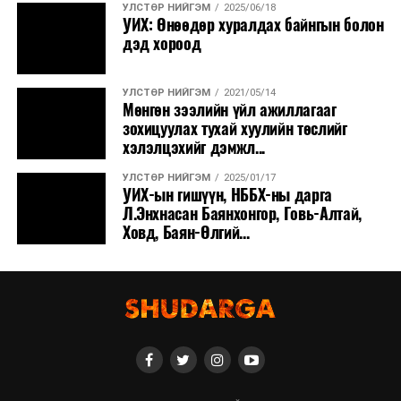
УЛСТӨР НИЙГЭМ
2025/06/18
УИХ: Өнөөдөр хуралдах байнгын болон
дэд хороод
УЛСТӨР НИЙГЭМ
2021/05/14
Мөнгөн зээлийн үйл ажиллагааг
зохицуулах тухай хуулийн төслийг
хэлэлцэхийг дэмжл...
УЛСТӨР НИЙГЭМ
2025/01/17
УИХ-ын гишүүн, НББХ-ны дарга
Л.Энхнасан Баянхонгор, Говь-Алтай,
Ховд, Баян-Өлгий...