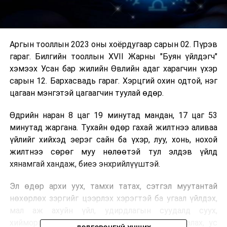
Аргын тооллын 2023 оны хоёрдугаар сарын 02. Пүрэв
гараг. Билгийн тооллын XVII Жарны "Буян үйлдэгч"
хэмээх Усан бар жилийн Өвлийн адаг харагчин үхэр
сарын 12. Бархасвадь гараг. Хэрцгий охин одтой, нэг
цагаан мэнгэтэй цагаагчин туулай өдөр.
Өдрийн наран 8 цаг 19 минутад мандан, 17 цаг 53
минутад жаргана. Тухайн өдөр гахай жилтнээ аливаа
үйлийг хийхэд эерэг сайн ба үхэр, луу, хонь, нохой
жилтнээ сөрөг муу нөлөөтэй тул элдэв үйлд
хянамгай хандаж, биеэ энхрийлүүштэй.
Эл өдөр архи уух, тамхи татах, сэтгэл муутантай
нөхөрлөх зэргийг цээрлэх хэрэгтэй ба угаал үйлдэх,
мал аж ахуйн үйл, удирдлагын суудалд суух,
хийморийн дарцаг хатгахад сайн. Газар хагалах, ус