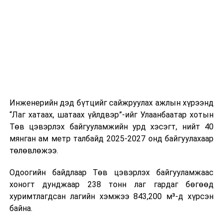
шат, маршрут, хөдөлгөөний зохион байгуулалт,
цагийн менежмент, мэдээлэл дамжуулах журам,
холбогдох байгууллагуудын уялдаа холбоо, аюулгүй
ажиллагааны чиглэлээр жолооч нарыг сургалт, арга
зүйгээр хангаж байна.
Мөн зам тээврийн осол, саатал болон бусад эрсдэл,
онцгой нөхцөл үүссэн үед авах арга хэмжээ, ачаалал
ихтэй нөхцөлд тайван, зөв, шуурхай шийдвэр гаргах,
Инженерийн дэд бүтцийг сайжруулах ажлын хүрээнд
өдөр тутмын ажлын бэлэн байдлыг хангах зэрэг
“Лаг хатаах, шатаах үйлдвэр”-ийг Улаанбаатар хотын
практик ур чадварыг сургалтын хөтөлбөрт тусгажээ.
Төв цэвэрлэх байгууламжийн урд хэсэгт, нийт 40
мянган ам метр талбайд 2025-2027 онд байгуулахаар
Сургалтыг танилцуулах лекц, асуулт-хариулт,
төлөвлөжээ.
жишээнд суурилсан сургалт, багаар ажиллах дасгал,
маршрут болон тээвэрлэлтийн урсгалын зураглалтай
Одоогийн байдлаар Төв цэвэрлэх байгууламжаас
танилцах, онцгой нөхцөлд ажиллах дадлага зэрэг
хоногт дунджаар 238 тонн лаг гардаг бөгөөд
онол, практик хосолсон хэлбэрээр зохион байгуулж
хуримтлагдсан лагийн хэмжээ 843,200 м³-д хүрсэн
байна.
байна.
Сургалтын үеэр COP17 олон улсын бага хурлыг