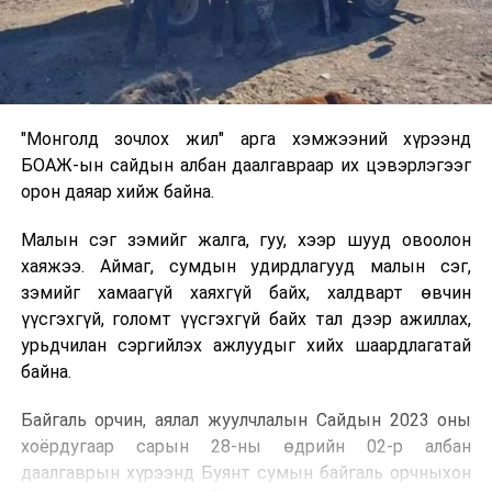
"Монголд зочлох жил" арга хэмжээний хүрээнд
БОАЖ-ын сайдын албан даалгавраар их цэвэрлэгээг
орон даяар хийж байна.
Малын сэг зэмийг жалга, гуу, хээр шууд овоолон
хаяжээ. Аймаг, сумдын удирдлагууд малын сэг,
зэмийг хамаагүй хаяхгүй байх, халдварт өвчин
үүсгэхгүй, голомт үүсгэхгүй байх тал дээр ажиллах,
урьдчилан сэргийлэх ажлуудыг хийх шаардлагатай
байна.
Байгаль орчин, аялал жуулчлалын Сайдын 2023 оны
хоёрдугаар сарын 28-ны өдрийн 02-р албан
даалгаврын хүрээнд Буянт сумын байгаль орчныхон