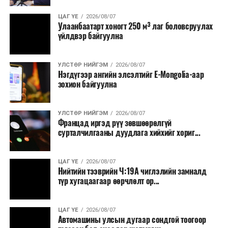
ЦАГ ҮЕ
2026/08/07
Улаанбаатарт хоногт 250 м³ лаг боловсруулах
үйлдвэр байгуулна
УЛСТӨР НИЙГЭМ
2026/08/07
Нэгдүгээр ангийн элсэлтийг E-Mongolia-аар
зохион байгуулна
УЛСТӨР НИЙГЭМ
2026/08/07
Францад иргэд рүү зөвшөөрөлгүй
сурталчилгааны дуудлага хийхийг хориг...
ЦАГ ҮЕ
2026/08/07
Нийтийн тээврийн Ч:19А чиглэлийн замналд
түр хугацаагаар өөрчлөлт ор...
ЦАГ ҮЕ
2026/08/07
Автомашины улсын дугаар сондгой тоогоор