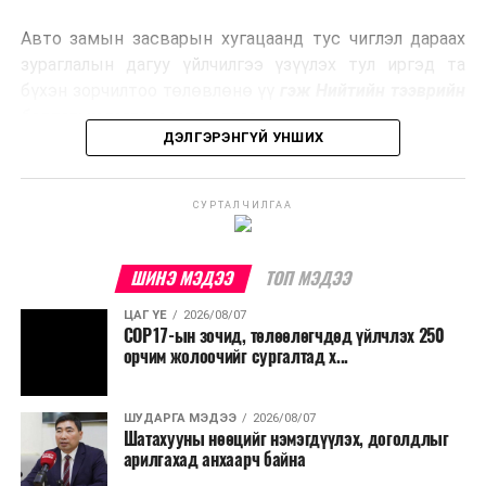
эрчим хүч үйлдвэрлэдэг.
Авто замын засварын хугацаанд тус чиглэл дараах
Ийнхүү лаг хатаах, шатаах технологийг лагийн
зураглалын дагуу үйлчилгээ үзүүлэх тул иргэд та
эзлэхүүнийг бууруулахын зэрэгцээ эрчим хүч
бүхэн зорчилтоо төлөвлөнө үү
гэж Нийтийн тээврийн
үйлдвэрлэх, нөөцийг дахин ашиглах чиглэлээр олон
бодлогын газраас мэдээллээ.
улсад өргөн ашиглаж байна.
ДЭЛГЭРЭНГҮЙ УНШИХ
СУРТАЛЧИЛГАА
ШИНЭ МЭДЭЭ
ТОП МЭДЭЭ
ЦАГ ҮЕ
2026/08/07
COP17-ын зочид, төлөөлөгчдөд үйлчлэх 250
орчим жолоочийг сургалтад х...
ШУДАРГА МЭДЭЭ
2026/08/07
Шатахууны нөөцийг нэмэгдүүлэх, доголдлыг
арилгахад анхаарч байна