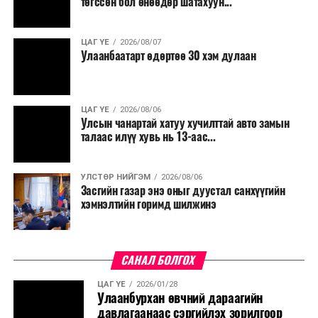
төгссөн бол өнөөдөр шатахуун...
ЦАГ ҮЕ
2026/08/07
Улаанбаатарт өдөртөө 30 хэм дулаан
ЦАГ ҮЕ
2026/08/06
Улсын чанартай хатуу хучилттай авто замын
талаас илүү хувь нь 13-аас...
УЛСТӨР НИЙГЭМ
2026/08/06
Засгийн газар энэ оныг дуустал санхүүгийн
хэмнэлтийн горимд шилжинэ
САНАЛ БОЛГОХ
ЦАГ ҮЕ
2026/01/28
Улаанбурхан өвчний дараагийн
давлагаанаас сэргийлэх зорилгоор