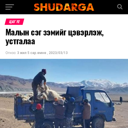
ЦАГ ҮЕ
Малын сэг зэмийг цэвэрлэж,
устгалаа
Огноо:
3 жил 5 сар.өмнө
,
2023/03/13