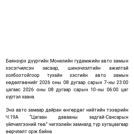
байгууламжаас гардаг лагийг байгаль орчинд аюулгүй
мэдээллээ.
аргаар боловсруулж, эзлэхүүнийг эрс бууруулах
зориулалттай. Лагийг өндөр температурт шатааснаар
эзлэхүүн нь 90 хүртэл хувиар буурч, бактери, вирус
болон бусад өвчин үүсгэгч бичил биетнийг устгах
боломжтой.
Түүнчлэн шаталтын явцад үүсэх дулааныг цахилгаан
болон дулааны эрчим хүч үйлдвэрлэхэд ашиглаж
Баянзүрх дүүргийн Монелийн гудамжийн авто замын
болдог. Зарим технологийн хувьд шаталтын дараа
хэсэгчилсэн засвар, шинэчлэлтийн ажилтай
үлдэх үнснээс фосфор зэрэг ашигт эрдсийг сэргээн
холбоотойгоор тухайн хэсгийн авто замын
авах боломжтой аж.
хөдөлгөөнийг 2026 оны 08 дугаар сарын 7-ны 23:00
цагаас 2026 оны 08 дугаар сарын 10-ны 06:00 цаг
Япон, Герман, Швейцар, Нидерланд, Өмнөд Солонгос
хүртэл хаана.
зэрэг улс лаг хатаах, шатаах технологийг ашиглаж
байна. Тухайлбал, Германд лаг шатаах үйлдвэрээс
Энэ авто замаар дайран өнгөрдөг нийтийн тээврийн
гарсан үнснээс фосфор сэргээн авах технологи
Ч:19А “Цагаан давааны задгай-Сансарын
ашигладаг бол Нидерландад төвлөрсөн лаг
үйлчилгээний төв” чиглэлийн замналд түр хугацаагаар
боловсруулах үйлдвэрүүдээр дулаан, цахилгаан
өөрчлөлт орж байна.