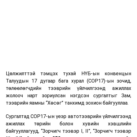
Цөлжилттэй тэмцэх тухай НҮБ-ын конвенцын
Талуудын 17 дугаар бага хурал (COP17)-ын зочид,
төлөөлөгчдийн тээврийн үйлчилгээнд ажиллах
жолооч нарт зориулсан нэгдсэн сургалтыг Зам,
тээврийн яамны “Хөсөг” танхимд зохион байгууллаа.
Сургалтад COP17-ын үеэр автотээврийн үйлчилгээнд
ажиллах төрийн болон хувийн хэвшлийн
байгууллагууд, “Зорчигч тээвэр I, II”, “Зорчигч тээвэр