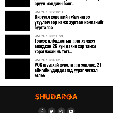
эрүүл мэндийн байг...
ЦАГ ҮЕ
2022/10/11
Виртуал хөрөнгийн үйлчилгээ
үзүүлэгчээр нэмж зургаан компанийг
бүртгэлээ
ЦАГ ҮЕ
2019/11/21
Тэнсэх албадлагын арга хэмжээ
авагдсан 26 хүн дахин хар тамхи
хэрэглэсэн нь тогт...
ЦАГ ҮЕ
2025/12/12
УОК шуурхай хуралдаан зарлаж, 21
аймгийн удирдлагад үүрэг чиглэл
өглөө