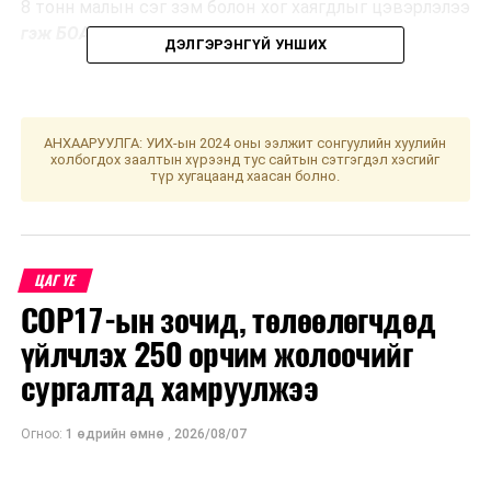
8 тонн малын сэг зэм болон хог хаягдлыг цэвэрлэлээ
гэж БОАЖЯ-наас мэдээллээ.
ДЭЛГЭРЭНГҮЙ УНШИХ
АНХААРУУЛГА: УИХ-ын 2024 оны ээлжит сонгуулийн хуулийн
холбогдох заалтын хүрээнд тус сайтын сэтгэгдэл хэсгийг
түр хугацаанд хаасан болно.
УНШСАН:
1623
ДАРААХ МЭДЭЭ
Сонгуулийн ерөнхий хороо мэдэгдэл гаргалаа
ЦАГ ҮЕ
ӨМНӨХ МЭДЭЭ
Даац хэтрүүлэн тээвэр хийсэн жолооч, ачаа илгээгч
COP17-ын зочид, төлөөлөгчдөд
нарт тооцох хариуцлагыг нэмэгдүүлнэ
үйлчлэх 250 орчим жолоочийг
сургалтад хамруулжээ
Огноо:
1 өдрийн өмнө
,
2026/08/07