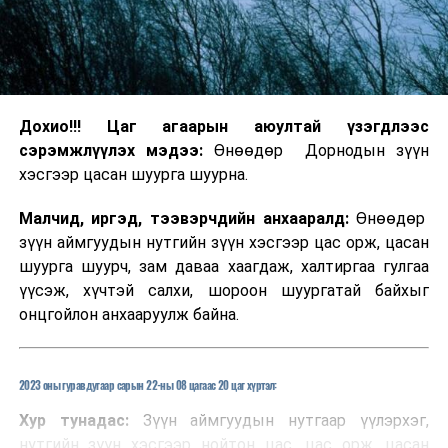
Дохио!!! Цаг агаарын аюултай үзэгдлээс
сэрэмжлүүлэх мэдээ:
Өнөөдөр Дорнодын зүүн
хэсгээр цасан шуурга шуурна.
Малчид, иргэд, тээвэрчдийн анхааралд:
Өнөөдөр
зүүн аймгуудын нутгийн зүүн хэсгээр цас орж, цасан
шуурга шуурч, зам даваа хаагдаж, халтиргаа гулгаа
үүсэж, хүчтэй салхи, шороон шуургатай байхыг
онцгойлон анхааруулж байна.
2023 оны гуравдугаар сарын 22-ны 08 цагаас 20 цаг хүртэл:
Хур тунадас:
Зүүн аймгуудын нутгаар үүлэрхэг,
нутгийн зүүн хэсгээр нойтон цас, цас орж, цасан