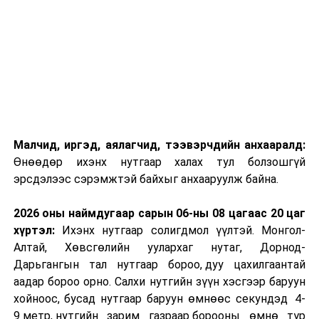
Малчид, иргэд, аялагчид, тээвэрчдийн анхааралд:
Өнөөдөр ихэнх нутгаар халах тул болзошгүй
эрсдэлээс сэрэмжтэй байхыг анхааруулж байна.
2026 оны наймдугаар сарын 06-ны 08 цагаас 20 цаг
хүртэл:
Ихэнх нутгаар солигдмол үүлтэй. Монгол-
Алтай, Хөвсгөлийн уулархаг нутаг, Дорнод-
Дарьгангын тал нутгаар бороо, дуу цахилгаантай
аадар бороо орно. Салхи нутгийн зүүн хэсгээр баруун
хойноос, бусад нутгаар баруун өмнөөс секундэд 4-
9 метр, нутгийн зарим газраар борооны өмнө түр