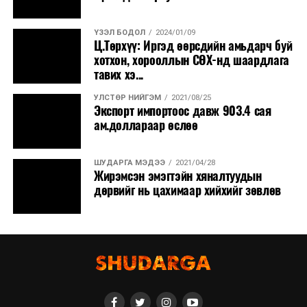
ҮЗЭЛ БОДОЛ
2024/01/09
Ц.Төрхүү: Иргэд өөрсдийн амьдарч буй
хотхон, хорооллын СӨХ-нд шаардлага
тавих хэ...
УЛСТӨР НИЙГЭМ
2021/08/25
Экспорт импортоос давж 903.4 сая
ам.доллараар өслөө
ШУДАРГА МЭДЭЭ
2021/04/28
Жирэмсэн эмэгтэйн хяналтуудын
дөрвийг нь цахимаар хийхийг зөвлөв