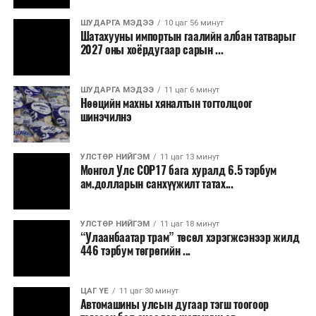
Бороо орохгүй. Салхи баруун хойноос
секундэд 4-9 метр. 25-27 хэм дулаан
ШУДАРГА МЭДЭЭ
10 цаг 56 минут
байна.
Шатахууны импортын гаалийн албан татварыг
2027 оны хоёрдугаар сарын ...
2026 оны наймдугаар сарын 07-ноос
2026 оны наймдугаар сарын 11-нийг хүртэлх
ШУДАРГА МЭДЭЭ
11 цаг 6 минут
Нөөцийн махны хяналтын тогтолцоог
цаг агаарын урьдчилсан төлөв
шинэчилнэ
Наймдугаар сарын 7-нд баруун болон төвийн
аймгуудын нутгийн хойд хэсгээр, 8-нд баруун
УЛСТӨР НИЙГЭМ
11 цаг 13 минут
Монгол Улс COP17 бага хуралд 6.5 тэрбум
аймгуудын нутгийн хойд хэсэг, төвийн
ам.долларын санхүүжилт татах...
аймгуудын нутгийн зарим газраар, 9-нд баруун
аймгуудын нутгийн зүүн, говийн аймгуудын
нутгийн хойд, зүүн аймгуудын нутгийн баруун
УЛСТӨР НИЙГЭМ
11 цаг 18 минут
“Улаанбаатар трам” төсөл хэрэгжсэнээр жилд
хэсэг, төвийн аймгуудын ихэнх нутгаар, 10-нд
446 тэрбум төгрөгийн ...
төв, зүүн, говийн аймгуудын ихэнх нутгаар
бороо, дуу цахилгаантай аадар бороо орно. Салхи
ихэнх хугацаанд секундэд 5-10 метр, 9-нд
ЦАГ ҮЕ
11 цаг 30 минут
Автомашины улсын дугаар тэгш тоогоор
Алтайн салбар уулс, Арц-Богдын өвөр