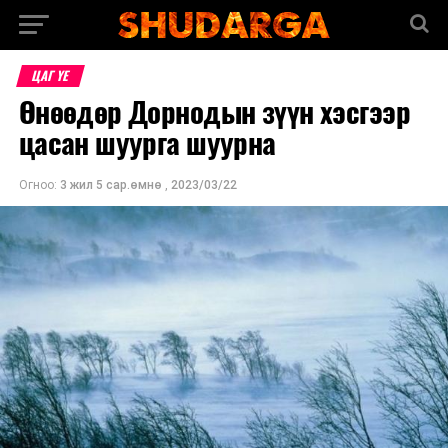
ЦАГ ҮЕ
Өнөөдөр Дорнодын зүүн хэсгээр
цасан шуурга шуурна
Огноо:
3 жил 5 сар.өмнө
,
2023/03/22