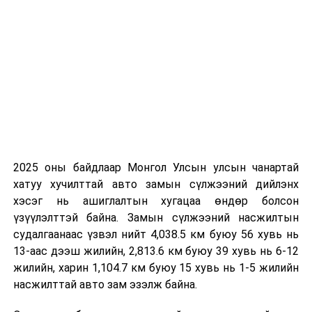
үүлтэй. Цас орохгүй. Салхи баруун хойноос
секундэд 6-11 метр. Өдөртөө 11-13 хэм
хүйтэн байна.
БАГАНУУР ОРЧМООР:
Багавтар үүлтэй.
Цас орохгүй. Салхи баруун хойноос
секундэд 6-11 метр. Өдөртөө 12-14 хэм
хүйтэн байна.
ТЭРЭЛЖ ОРЧМООР:
Багавтар үүлтэй. Цас
орохгүй. Салхи баруун хойноос секундэд 6-
2025 оны байдлаар Монгол Улсын улсын чанартай
11 метр. Өдөртөө 13-15 хэм хүйтэн байна.
хатуу хучилттай авто замын сүлжээний дийлэнх
хэсэг нь ашиглалтын хугацаа өндөр болсон
үзүүлэлттэй байна. Замын сүлжээний насжилтын
2023 оны 03 дугаар сарын 23-наас 03 дугаар сарын
судалгаанаас үзвэл нийт 4,038.5 км буюу 56 хувь нь
27-ныг
13-аас дээш жилийн, 2,813.6 км буюу 39 хувь нь 6-12
хүртэлх цаг агаарын урьдчилсан төлөв
жилийн, харин 1,104.7 км буюу 15 хувь нь 1-5 жилийн
23-нд Халх голын сав газраар ялимгүй цас орно.
насжилттай авто зам эзэлж байна.
Бусад хугацаанд цас орохгүй. Салхи 23-нд говь, талын