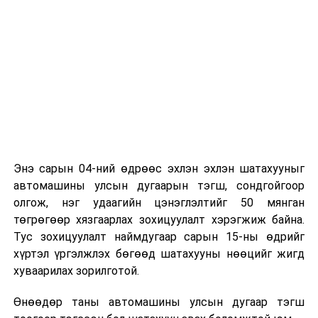
Энэ сарын 04-ний өдрөөс эхлэн эхлэн шатахууныг
автомашины улсын дугаарын тэгш, сондгойгоор
олгож, нэг удаагийн цэнэглэлтийг 50 мянган
төгрөгөөр хязгаарлах зохицуулалт хэрэгжиж байна.
Тус зохицуулалт наймдугаар сарын 15-ны өдрийг
хүртэл үргэлжлэх бөгөөд шатахууны нөөцийг жигд
хуваарилах зорилготой.
Өнөөдөр таны автомашины улсын дугаар тэгш