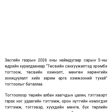
3
Ёс зүй,
Төрийн албан
11.00
“Үндсэн
сахилга
хаагчийн ёс
хууль”
хариуцлагын
зүйн тухай
байнгын
хуулийн төсөл
хороо
болон хамт
өргөн
мэдүүлсэн
хууль,
тогтоолын
Засгийн газрын 2026 оны наймдугаар сарын 5-ны
төслүүдийн
өдрийн хуралдаанаар “Төсвийн санхүүжилтэд эрэмбэ
хэлэлцүүлэгт
тогтоож, төсвийн хэмнэлт, мөнгөн хөрөнгийн
бэлтгэх үүрэг
зохицуулалт хийх зарим арга хэмжээний тухай”
бүхий ажлын
тогтоолыг баталлаа.
хэсгийн
хуралдаан
Тогтоолоор төрийн албан хаагчдын цалин, тэтгэвэрт
гарах нэг удаагийн тэтгэмж, орон нутгийн нэмэгдэл
тэтгэмж, тэтгэвэр, хүүхдийн мөнгө, бүх төрлийн
4
Хууль зүйн
Шүгэл
14.00
“Их