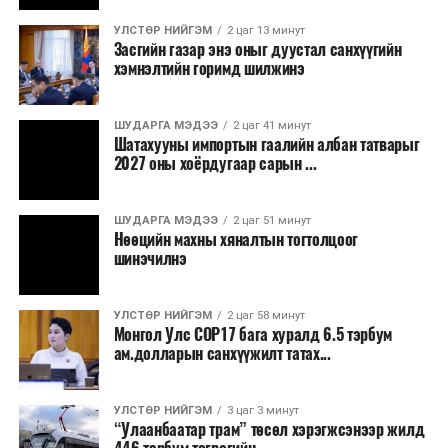
бизнесийн үйл ажиллагаа өргөжих, үл хөдлөх
УЛСТӨР НИЙГЭМ
2 цаг 13 минут
хөрөнгийн үнэ цэнэ өсөх зэрэг эдийн засгийн эерэг
Засгийн газар энэ оныг дуустал санхүүгийн
үр нөлөө үзүүлнэ гэж тооцсон байна.
хэмнэлтийн горимд шилжинэ
Трамвай нь цахилгаан эрчим хүчээр ажилладаг тул
ашиглалтын явцад агаар бохирдуулагч бодис шууд
ШУДАРГА МЭДЭЭ
2 цаг 41 минут
Шатахууны импортын гаалийн албан татварыг
ялгаруулахгүй. Иргэд хувийн автомашинаас их
2027 оны хоёрдугаар сарын ...
багтаамжийн нийтийн тээвэрт шилжсэнээр замын
хөдөлгөөний ачаалал, нүүрстөрөгчийн давхар исэл
ШУДАРГА МЭДЭЭ
2 цаг 51 минут
болон бусад хүлэмжийн хийн ялгарлыг бууруулах ач
Нөөцийн махны хяналтын тогтолцоог
холбогдолтой.
шинэчилнэ
Түгжрэлээс үүдэлтэй эдийн засгийн алдагдлыг
тооцоход нэг автомашин өдөрт дунджаар 2.5 цаг
УЛСТӨР НИЙГЭМ
2 цаг 58 минут
Монгол Улс COP17 бага хуралд 6.5 тэрбум
түгжрэлд саатахдаа 3.45 литр шатахууныг үр ашиггүй
ам.долларын санхүүжилт татах...
зарцуулдаг байна. Ингэснээр нэг жолооч өдөрт
8,238.6 төгрөг, жилд 1.7 сая гаруй төгрөгийн
шатахууны зардлыг зөвхөн түгжрэлд алддаг аж.
УЛСТӨР НИЙГЭМ
3 цаг 3 минут
“Улаанбаатар трам” төсөл хэрэгжсэнээр жилд