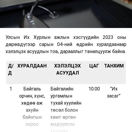
Улсын Их Хурлын ажлын хэсгүүдийн 2023 оны
дөрөвдүгээр сарын 04-ний өдрийн хуралдаанаар
хэлэлцэх асуудлын тов, дарааллыг танилцуулж байна.
Д/
ХУРАЛДААН
ХЭЛЭЛЦЭХ
ЦАГ
ТАНХИМ
Д
АСУУДАЛ
1
Байгаль
Байгалийн
10.00
“Их
орчин, хүнс,
ургамлын
засаг”
хөдөө аж
тухай хуулийн
ахуйн
төсөл болон
байнгын
хамт өргөн
хороо
мэдүүлсэн
хуулийн