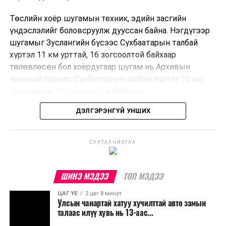
Төслийн хоёр шугамын техник, эдийн засгийн
үндэслэлийг боловсруулж дууссан байна. Нэгдүгээр
шугамыг Зуслангийн бүсээс Сүхбаатарын талбай
хүртэл 11 км урттай, 16 зогсоолтой байхаар
төлөвлөсөн бол хоёрдугаар шугам нь Архивын
ерөнхий газраас Сүхбаатарын талбай хүртэл 15 км
үргэлжилж, 23 зогсоолтой байх юм.
ДЭЛГЭРЭНГҮЙ УНШИХ
Төслийг бүрэн хэрэгжүүлснээр цагт 10-12 мянган
зорчигч тээвэрлэх хүчин чадал бүрдэж, замын
хөдөлгөөний дундаж хурд 23.6 хувиар нэмэгдэх
СУРТАЛЧИЛГАА
тооцоо гарчээ.
Трамвайн системийг хөгжүүлснээр нийтийн тээвэрт
ШИНЭ МЭДЭЭ
ТОП МЭДЭЭ
суурилсан хот төлөвлөлтийг дэмжиж, шугам болон
ЦАГ ҮЕ
2 цаг 8 минут
зогсоолуудыг түшиглэсэн худалдаа, үйлчилгээ, орон
Улсын чанартай хатуу хучилттай авто замын
сууцны шинэ бүсүүд бий болох боломжтой. Үүний
талаас илүү хувь нь 13-аас...
зэрэгцээ ажлын байр нэмэгдэх, жижиг, дунд