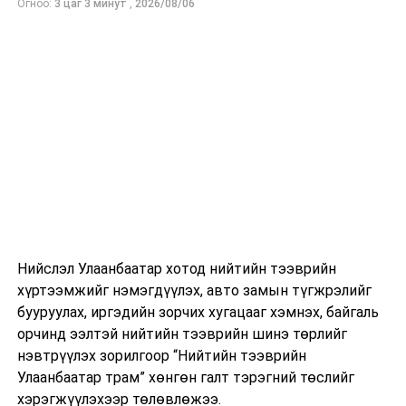
Огноо:
3 цаг 3 минут
,
2026/08/06
Нийслэл Улаанбаатар хотод нийтийн тээврийн
хүртээмжийг нэмэгдүүлэх, авто замын түгжрэлийг
бууруулах, иргэдийн зорчих хугацааг хэмнэх, байгаль
орчинд ээлтэй нийтийн тээврийн шинэ төрлийг
нэвтрүүлэх зорилгоор “Нийтийн тээврийн
Улаанбаатар трам” хөнгөн галт тэрэгний төслийг
хэрэгжүүлэхээр төлөвлөжээ.