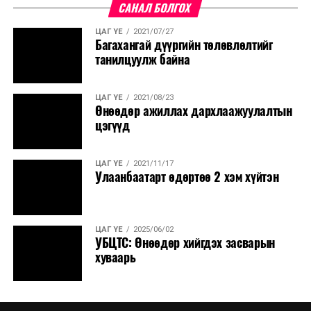
САНАЛ БОЛГОХ
ЦАГ ҮЕ
2021/07/27
Багахангай дүүргийн төлөвлөлтийг
танилцуулж байна
ЦАГ ҮЕ
2021/08/23
Өнөөдөр ажиллах дархлаажуулалтын
цэгүүд
ЦАГ ҮЕ
2021/11/17
Улаанбаатарт өдөртөө 2 хэм хүйтэн
ЦАГ ҮЕ
2025/06/02
УБЦТС: Өнөөдөр хийгдэх засварын
хуваарь