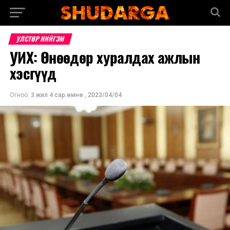
УЛСТӨР НИЙГЭМ
УИХ: Өнөөдөр хуралдах ажлын
хэсгүүд
Огноо:
3 жил 4 сар.өмнө
,
2023/04/04