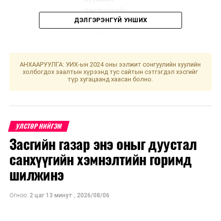
төслүүдийг
ДЭЛГЭРЭНГҮЙ УНШИХ
хэлэлцүүлэгт
бэлтгэх үүрэг
бүхий ажлын
хэсгийн
АНХААРУУЛГА: УИХ-ын 2024 оны ээлжит сонгуулийн хуулийн
хуралдаан
холбогдох заалтын хүрээнд тус сайтын сэтгэгдэл хэсгийг
түр хугацаанд хаасан болно.
2
Инновац,
Зэвсэгт
11.00
Зэвсэгт
цахим
хүчний 013
хүчний
бодлогын
дугаар ангийн
013
УЛСТӨР НИЙГЭМ
байнгын
Радио
дугаар
Засгийн газар энэ оныг дуустал
хороо
электроникийн
анги
санхүүгийн хэмнэлтийн горимд
туршилт,
судалгааны
шилжинэ
төвийн үйл
ажиллагаатай
Огноо:
2 цаг 13 минут
,
2026/08/06
газар дээр нь
очиж танилцах