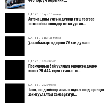
446 тэрбум төгрөгийн ...
“Улаанбаатар трам” төсөл хэрэгжиж, авто замын
ачаалал буурснаар трассын дагуух автомашинуудын
шатахууны хэмнэлт жилд 446 тэрбум төгрөгт хүрэх
ЦАГ ҮЕ
3 цаг 15 минут
Автомашины улсын дугаар тэгш тоогоор
боломжтой гэсэн тооцоог техник, эдийн засгийн
төгссөн бол өнөөдөр шатахуун ав...
үндэслэлд тусгажээ.
Төсөл хэрэгжсэнээр иргэдийн зорчих хугацаа
ЦАГ ҮЕ
3 цаг 25 минут
Улаанбаатарт өдөртөө 29 хэм дулаан
богиносож, түгжрэлээс үүдэлтэй эдийн засгийн
алдагдал буурахын зэрэгцээ аюулгүй, найдвартай,
тав тухтай, хүртээмжтэй нийтийн тээврийн шинэ
тогтолцоо бүрдэх ач холбогдолтой юм.
ЦАГ ҮЕ
2026/08/05
Прокурорын байгууллага өнгөрсөн долоо
хоногт 29,444 хэрэгт хяналт та...
ЦАГ ҮЕ
2026/08/05
Тэгш, сондгойгоор замын хөдөлгөөнд оролцох
зохицуулалтад хамаарахгүй...