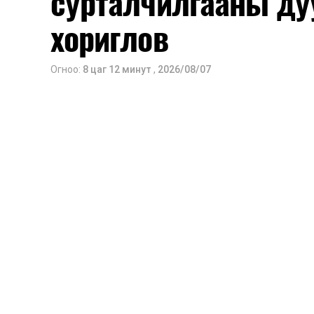
сурталчилгааны ду
2026 оны 9 дүгээр сарын 14-нөөс та
хориглов
Оюутны дотуур байр
Огноо:
8 цаг 12 минут
,
2026/08/07
2026 оны 9 дүгээр сарын 13-наас ою
Сургууль, цэцэрлэгийн үйл ажиллагаа
2026 оны 8 дугаар сарын 17–28-ны 
байранд элсэлт, бүртгэл болон бусад