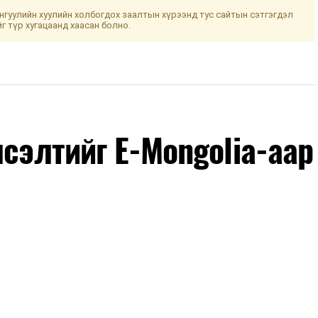
гуулийн хуулийн холбогдох заалтын хүрээнд тус сайтын сэтгэгдэл
йг түр хугацаанд хаасан болно.
лсэлтийг E-Mongolia-аар