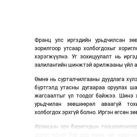
Франц улс иргэдийн урьдчилсан зөв
зорилгоор утсаар холбогдохыг хориг
хэрэгжүүлнэ. Уг зохицуулалт нь ирг
залилангийн шинжтэй арилжааны үйл а
Өмнө нь сурталчилгааны дуудлага хүлэ
бүртгэлд утасны дугаараа оруулах ш
жагсаалтыг үл тоодог байжээ. Шинэ 
урьдчилан зөвшөөрөл аваагүй тох
холбогдох эрхгүй болно. Иргэн өгсөн з
Францын эрх баригчдын тооцоолсноор
долоо хоног бүр дор хаяж нэг удаа х