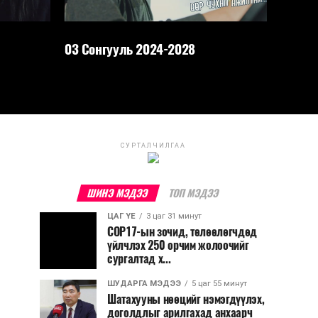
03 Сонгууль 2024-2028
СУРТАЛЧИЛГАА
ШИНЭ МЭДЭЭ
ТОП МЭДЭЭ
ЦАГ ҮЕ
3 цаг 31 минут
COP17-ын зочид, төлөөлөгчдөд
үйлчлэх 250 орчим жолоочийг
сургалтад х...
ШУДАРГА МЭДЭЭ
5 цаг 55 минут
Шатахууны нөөцийг нэмэгдүүлэх,
доголдлыг арилгахад анхаарч