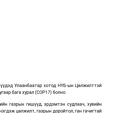
дрүүдэд Улаанбаатар хотод НҮБ-ын Цөлжилттэй
гаар бага хурал (COP17) болно.
ийн газрын гишүүд, эрдэмтэн судлаач, хувийн
нэгдэж цөлжилт, газрын доройтол, ган гачигтай