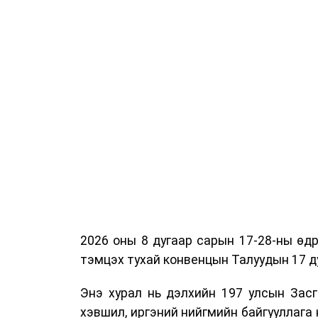
2026 оны 8 дугаар сарын 17-28-ны ө
тэмцэх тухай конвенцын Талуудын 17 ду
Энэ хурал нь дэлхийн 197 улсын Засг
хэвшил, иргэний нийгмийн байгууллага 