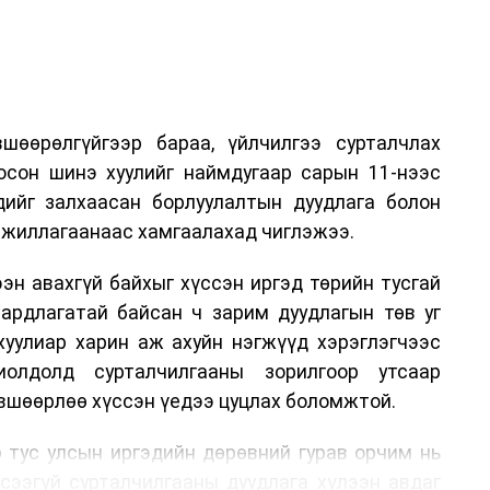
шөөрөлгүйгээр бараа, үйлчилгээ сурталчлах
лосон шинэ хуулийг наймдугаар сарын 11-нээс
эдийг залхаасан борлуулалтын дуудлага болон
жиллагаанаас хамгаалахад чиглэжээ.
эн авахгүй байхыг хүссэн иргэд төрийн тусгай
аардлагатай байсан ч зарим дуудлагын төв уг
хуулиар харин аж ахуйн нэгжүүд хэрэглэгчээс
иолдолд сурталчилгааны зорилгоор утсаар
өвшөөрлөө хүссэн үедээ цуцлах боломжтой.
 тус улсын иргэдийн дөрөвний гурав орчим нь
үсээгүй сурталчилгааны дуудлага хүлээн авдаг