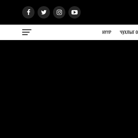
НҮҮР
ЧУХЛЫГ 