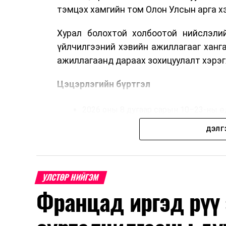
тэмцэх хамгийн том Олон Улсын арга 
Хурал болохтой холбоотой нийслэлий
үйлчилгээний хэвийн ажиллагааг ханг
ажиллагаанд дараах зохицуулалт хэрэг
Цэцэрлэгийн бүртгэл
2026 оны 8 дугаар сарын 10–23-ны ө
Нэгдүгээр ангийн элсэлт
ДЭЛГ
2026 оны 8 дугаар сарын 17–28-ны ө
Энэ хугацаанд хүүхэд бүртгэх дэмжлэ
УЛСТӨР НИЙГЭМ
Францад иргэд рүү
Их, дээд сургуулийн хичээл
2026 оны 9 дүгээр сарын 1-нээс цахи