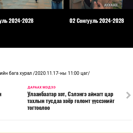
уль 2024-2028
02 Сонгууль 2024-2028
н бага хурал /2020.11.17-ны 11:00 цаг/
ДАРААХ МЭДЭЭ
н
Улаанбаатар хот, Сэлэнгэ аймагт цар
тахлын тусдаа хоёр голомт үүссэнийг
тогтоолоо