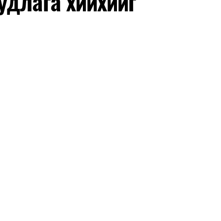
удлага хийхийг
нхимаар үргэлжилнэ.
утнуудыг дотуур байранд оруулж эхэлнэ.
ны зохицуулалт
өдрүүдэд нийслэлийн бүх сургууль, цэцэрлэгт ажлын
 аливаа арга хэмжээ зохион байгуулахгүй болно.