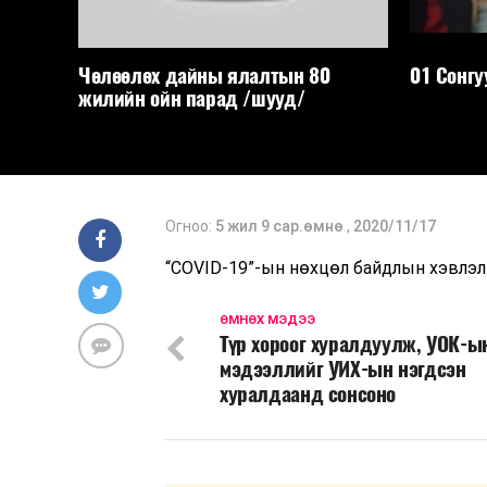
Чөлөөлөх дайны ялалтын 80
01 Сонгу
жилийн ойн парад /шууд/
Огноо:
5 жил 9 сар.өмнө
,
2020/11/17
“COVID-19”-ын нөхцөл байдлын хэвлэлий
ӨМНӨХ МЭДЭЭ
Түр хороог хуралдуулж, УОК-ы
мэдээллийг УИХ-ын нэгдсэн
хуралдаанд сонсоно