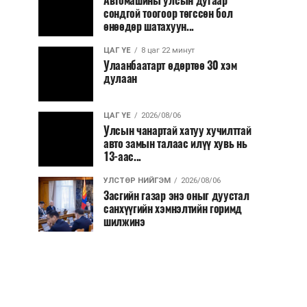
Автомашины улсын дугаар
сондгой тоогоор төгссөн бол
өнөөдөр шатахуун...
ЦАГ ҮЕ
8 цаг 22 минут
Улаанбаатарт өдөртөө 30 хэм
дулаан
ЦАГ ҮЕ
2026/08/06
Улсын чанартай хатуу хучилттай
авто замын талаас илүү хувь нь
13-аас...
УЛСТӨР НИЙГЭМ
2026/08/06
Засгийн газар энэ оныг дуустал
санхүүгийн хэмнэлтийн горимд
шилжинэ