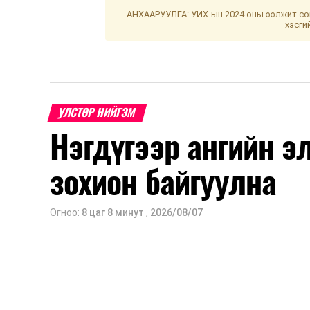
АНХААРУУЛГА: УИХ-ын 2024 оны ээлжит сон
хэсги
УЛСТӨР НИЙГЭМ
Нэгдүгээр ангийн э
зохион байгуулна
Огноо:
8 цаг 8 минут
,
2026/08/07