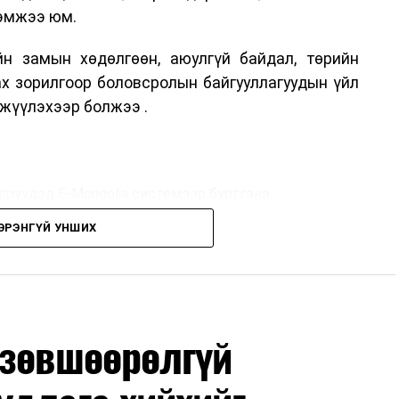
хэмжээ юм.
н замын хөдөлгөөн, аюулгүй байдал, төрийн
ах зорилгоор боловсролын байгууллагуудын үйл
жүүлэхээр болжээ .
дрүүдэд E-Mongolia системээр бүртгэнэ.
ЭРЭНГҮЙ УНШИХ
дрүүдэд E-Mongolia системээр бүртгэнэ.
гийн баг сургуулиуд дээр ажиллахгүй.
 зөвшөөрөлгүй
маар эхэлнэ.