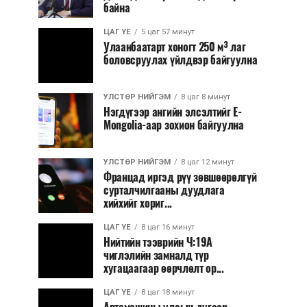
байна
ЦАГ ҮЕ
5 цаг 57 минут
Улаанбаатарт хоногт 250 м³ лаг
боловсруулах үйлдвэр байгуулна
УЛСТӨР НИЙГЭМ
8 цаг 8 минут
Нэгдүгээр ангийн элсэлтийг E-
Mongolia-аар зохион байгуулна
УЛСТӨР НИЙГЭМ
8 цаг 12 минут
Францад иргэд рүү зөвшөөрөлгүй
сурталчилгааны дуудлага
хийхийг хориг...
ЦАГ ҮЕ
8 цаг 16 минут
Нийтийн тээврийн Ч:19А
чиглэлийн замналд түр
хугацаагаар өөрчлөлт ор...
ЦАГ ҮЕ
8 цаг 18 минут