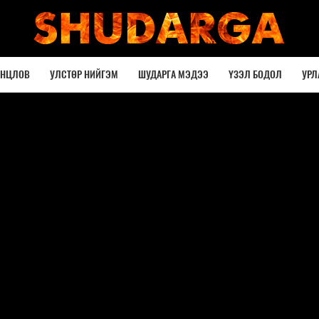
ОНЦЛОВ
УЛСТӨР НИЙГЭМ
ШУДАРГА МЭДЭЭ
ҮЗЭЛ БОДОЛ
УРЛ