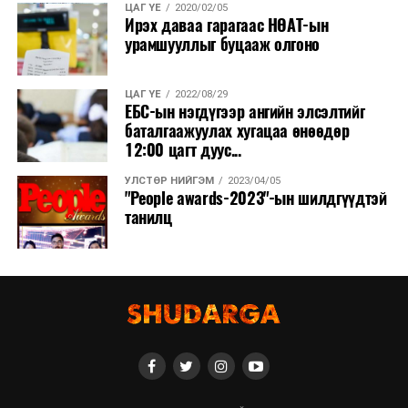
ЦАГ ҮЕ
2020/02/05
Ирэх даваа гарагаас НӨАТ-ын
урамшууллыг буцааж олгоно
ЦАГ ҮЕ
2022/08/29
ЕБС-ын нэгдүгээр ангийн элсэлтийг
баталгаажуулах хугацаа өнөөдөр
12:00 цагт дуус...
УЛСТӨР НИЙГЭМ
2023/04/05
"People awards-2023"-ын шилдгүүдтэй
танилц