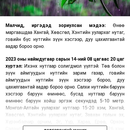
Малчид, иргэдэд зориулсан мэдээ:
Өнөө
маргаашдаа Хангай, Хөвсгөл, Хэнтийн уулархаг нутаг,
говийн бүс нутгийн зүүн хэсгээр, дуу цахилгаантай
аадар бороо орно.
2023 оны наймдугаар сарын 14-ний 08 цагаас 20 цаг
хүртэл:
Ихэнх нутгаар солигдмол үүлтэй. Төв болон
зүүн аймгуудын нутгийн зарим газар, говийн
аймгуудын нутгийн зүүн хэсгээр бороо, дуу
цахилгаантай аадар бороо орно. Салхи нутгийн баруун
хэсгээр баруун өмнөөс, бусад нутгаар баруун
өмнөөс баруун хойш эргэж секундэд 5-10 метр.
Монгол-Алтайн уулархаг нутгаар 15-20 хэм, Хангай,
Хөвсгөл, Хэнтийн уулархаг нутаг, Завхан голын эх,
Хүрэнбэлчир орчим, Эг, Үүр, Хараа, Ерөө, Орхон,
Сэлэнгэ, Туул, Тэрэлж голын хөндийгөөр 21-26 хэм,