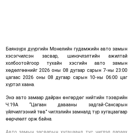
зориулалттай. Лагийг өндөр температурт шатааснаар
эзлэхүүн нь 90 хүртэл хувиар буурч, бактери, вирус
болон бусад өвчин үүсгэгч бичил биетнийг устгах
боломжтой.
Түүнчлэн шаталтын явцад үүсэх дулааныг цахилгаан
болон дулааны эрчим хүч үйлдвэрлэхэд ашиглаж
Баянзүрх дүүргийн Монелийн гудамжийн авто замын
болдог. Зарим технологийн хувьд шаталтын дараа
хэсэгчилсэн засвар, шинэчлэлтийн ажилтай
үлдэх үнснээс фосфор зэрэг ашигт эрдсийг сэргээн
холбоотойгоор тухайн хэсгийн авто замын
авах боломжтой аж.
хөдөлгөөнийг 2026 оны 08 дугаар сарын 7-ны 23:00
цагаас 2026 оны 08 дугаар сарын 10-ны 06:00 цаг
Япон, Герман, Швейцар, Нидерланд, Өмнөд Солонгос
хүртэл хаана.
зэрэг улс лаг хатаах, шатаах технологийг ашиглаж
байна. Тухайлбал, Германд лаг шатаах үйлдвэрээс
Энэ авто замаар дайран өнгөрдөг нийтийн тээврийн
гарсан үнснээс фосфор сэргээн авах технологи
Ч:19А “Цагаан давааны задгай-Сансарын
ашигладаг бол Нидерландад төвлөрсөн лаг
үйлчилгээний төв” чиглэлийн замналд түр хугацаагаар
боловсруулах үйлдвэрүүдээр дулаан, цахилгаан
өөрчлөлт орж байна.
эрчим хүч үйлдвэрлэдэг.
Авто замын засварын хугацаанд тус чиглэл дараах