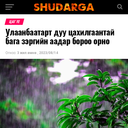
ЦАГ ҮЕ
Улаанбаатарт дуу цахилгаантай
бага зэргийн аадар бороо орно
Огноо:
3 жил.өмнө
,
2023/08/14