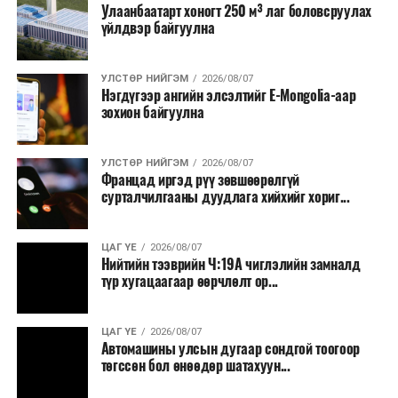
Улаанбаатарт хоногт 250 м³ лаг боловсруулах
үйлдвэр байгуулна
УЛСТӨР НИЙГЭМ
2026/08/07
Нэгдүгээр ангийн элсэлтийг E-Mongolia-аар
зохион байгуулна
УЛСТӨР НИЙГЭМ
2026/08/07
Францад иргэд рүү зөвшөөрөлгүй
сурталчилгааны дуудлага хийхийг хориг...
ЦАГ ҮЕ
2026/08/07
Нийтийн тээврийн Ч:19А чиглэлийн замналд
түр хугацаагаар өөрчлөлт ор...
ЦАГ ҮЕ
2026/08/07
Автомашины улсын дугаар сондгой тоогоор
төгссөн бол өнөөдөр шатахуун...