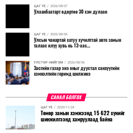
ЦАГ ҮЕ
2026/08/07
Улаанбаатарт өдөртөө 30 хэм дулаан
ЦАГ ҮЕ
2026/08/06
Улсын чанартай хатуу хучилттай авто замын
талаас илүү хувь нь 13-аас...
УЛСТӨР НИЙГЭМ
2026/08/06
Засгийн газар энэ оныг дуустал санхүүгийн
хэмнэлтийн горимд шилжинэ
САНАЛ БОЛГОХ
ЦАГ ҮЕ
2020/11/24
Төмөр замын хэмжээнд 15 622 хүнийг
шинжилгээнд хамруулаад байна