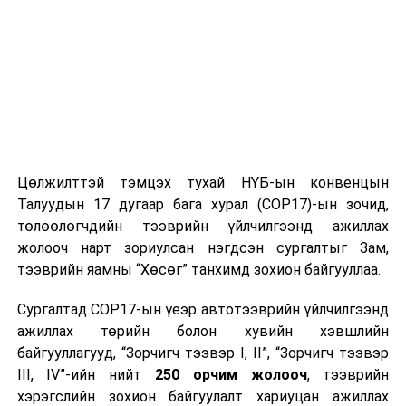
орно. Салхи баруун хойноос секундэд 4-9
метр, борооны өмнө түр зуур ширүүснэ.
Өдөртөө 21-23 хэм дулаан байна.
2023 оны наймдугаар сарын 15-наас наймдугаар
сарын 19-нийг
хүртэлх цаг агаарын урьдчилсан төлөв
15-нд баруун аймгуудын нутгийн зарим газар, төвийн
Цөлжилттэй тэмцэх тухай НҮБ-ын конвенцын
аймгуудын нутгийн баруун, зүүн аймгуудын нутгийн
Талуудын 17 дугаар бага хурал (COP17)-ын зочид,
зүүн хэсгээр, 16-нд баруун болон төвийн аймгуудын
төлөөлөгчдийн тээврийн үйлчилгээнд ажиллах
ихэнх нутаг, говийн аймгуудын нутгийн баруун
жолооч нарт зориулсан нэгдсэн сургалтыг Зам,
хэсгээр, 17-нд баруун болон говийн аймгуудын
тээврийн яамны “Хөсөг” танхимд зохион байгууллаа.
нутгийн хойд хэсэг, төвийн аймгуудын ихэнх нутаг,
зүүн аймгуудын нутгийн зарим газраар, 18-нд баруун,
Сургалтад COP17-ын үеэр автотээврийн үйлчилгээнд
төвийн аймгуудын нутгийн хойд хэсэг, зүүн
ажиллах төрийн болон хувийн хэвшлийн
аймгуудын ихэнх нутгаар бороо, дуу цахилгаантай
байгууллагууд, “Зорчигч тээвэр I, II”, “Зорчигч тээвэр
аадар бороо орно. Салхи ихэнх хугацаанд секундэд 5-
III, IV”-ийн нийт
250 орчим жолооч
, тээврийн
10 метр, 15-нд Алтайн уулархаг нутгаар, 16-нд
хэрэгслийн зохион байгуулалт хариуцан ажиллах