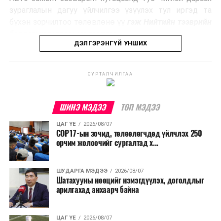
Ийнхүү лаг хатаах, шатаах технологийг лагийн
зураглалын дагуу үйлчилгээ үзүүлэх тул иргэд та
эзлэхүүнийг бууруулахын зэрэгцээ эрчим хүч
бүхэн зорчилтоо төлөвлөнө үү
гэж Нийтийн тээврийн
үйлдвэрлэх, нөөцийг дахин ашиглах чиглэлээр олон
бодлогын газраас мэдээллээ.
улсад өргөн ашиглаж байна.
ДЭЛГЭРЭНГҮЙ УНШИХ
СУРТАЛЧИЛГАА
ШИНЭ МЭДЭЭ
ТОП МЭДЭЭ
ЦАГ ҮЕ
2026/08/07
COP17-ын зочид, төлөөлөгчдөд үйлчлэх 250
орчим жолоочийг сургалтад х...
ШУДАРГА МЭДЭЭ
2026/08/07
Шатахууны нөөцийг нэмэгдүүлэх, доголдлыг
арилгахад анхаарч байна
ЦАГ ҮЕ
2026/08/07