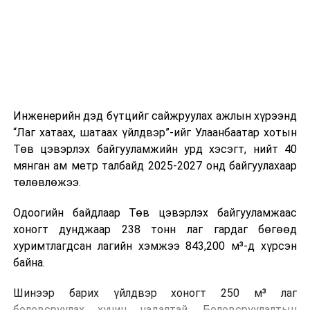
Үс шинээр үргээлгэх буюу засуулахад тохиромжгүй
холбогдох байгууллагуудын уялдаа холбоо, аюулгүй
ажиллагааны чиглэлээр жолооч нарыг сургалт, арга
зүйгээр хангаж байна.
Мөн зам тээврийн осол, саатал болон бусад эрсдэл,
онцгой нөхцөл үүссэн үед авах арга хэмжээ, ачаалал
ихтэй нөхцөлд тайван, зөв, шуурхай шийдвэр гаргах,
Инженерийн дэд бүтцийг сайжруулах ажлын хүрээнд
өдөр тутмын ажлын бэлэн байдлыг хангах зэрэг
“Лаг хатаах, шатаах үйлдвэр”-ийг Улаанбаатар хотын
практик ур чадварыг сургалтын хөтөлбөрт тусгажээ.
Төв цэвэрлэх байгууламжийн урд хэсэгт, нийт 40
мянган ам метр талбайд 2025-2027 онд байгуулахаар
Сургалтыг танилцуулах лекц, асуулт-хариулт,
төлөвлөжээ.
жишээнд суурилсан сургалт, багаар ажиллах дасгал,
маршрут болон тээвэрлэлтийн урсгалын зураглалтай
Одоогийн байдлаар Төв цэвэрлэх байгууламжаас
танилцах, онцгой нөхцөлд ажиллах дадлага зэрэг
хоногт дунджаар 238 тонн лаг гардаг бөгөөд
онол, практик хосолсон хэлбэрээр зохион байгуулж
хуримтлагдсан лагийн хэмжээ 843,200 м³-д хүрсэн
байна.
байна.
Сургалтын үеэр COP17 олон улсын бага хурлыг
Шинээр барих үйлдвэр хоногт 250 м³ лаг
зохион байгуулах Үндэсний хорооны Ажлын алба,
боловсруулах хүчин чадалтай. Боловсруулалтын