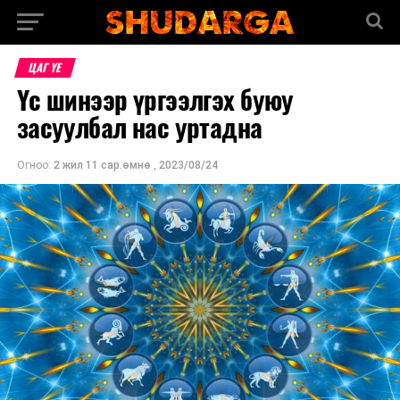
ЦАГ ҮЕ
Үс шинээр үргээлгэх буюу
засуулбал нас уртадна
Огноо:
2 жил 11 сар.өмнө
,
2023/08/24