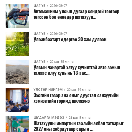
Хөвсгөлийн уулархаг нутаг, Завхан, Заг, Байдраг
ЦАГ ҮЕ
2026/08/07
голын эх, Хүрэнбэлчир орчим, Тэрэлж голын
Автомашины улсын дугаар сондгой тоогоор
хөндийгөөр 6-11 хэм, Алтайн өвөр говь
төгссөн бол өнөөдөр шатахуун...
орчмоор 23-28 хэм, Их нууруудын хотгор,
говийн бүс нутгийн өмнөд хэсэг, Дорнод,
ЦАГ ҮЕ
2026/08/07
Дарьгангын тал нутгаар 18-23 хэм, бусад
Улаанбаатарт өдөртөө 30 хэм дулаан
нутгаар 12-17 хэм, өдөртөө Монгол-Алтай,
Хангай, Хөвсгөл, Хэнтийн уулархаг нутаг, Эг, Үүр,
Тэрэлж, Хэрлэн, Онон, Улз, Халх голын хөндий,
ЦАГ ҮЕ
20 цаг 35 минут
Дорнод, Дарьгангын тал нутгаар 23-28 хэм, Их
Улсын чанартай хатуу хучилттай авто замын
нууруудын хотгор, говийн бүс нутгийн өмнөд
талаас илүү хувь нь 13-аас...
хэсгээр 35-40 хэм, бусад нутгаар 28-33 хэм
дулаан байна. Наймдугаар сарын 9-нд баруун
УЛСТӨР НИЙГЭМ
20 цаг 39 минут
болон төвийн аймгуудын нутгийн хойд хэсгээр,
Засгийн газар энэ оныг дуустал санхүүгийн
10, 11-нд ихэнх нутгаар сэрүүснэ.
хэмнэлтийн горимд шилжинэ
ШУДАРГА МЭДЭЭ
21 цаг 8 минут
Шатахууны импортын гаалийн албан татварыг
2027 оны хоёрдугаар сарын ...