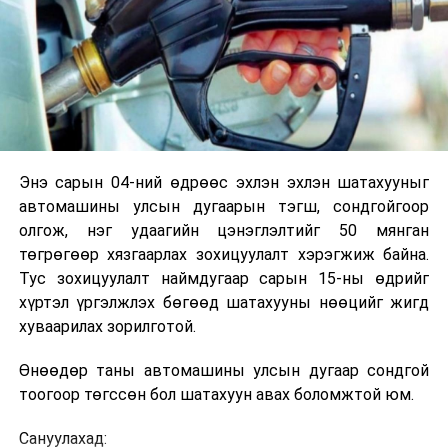
Энэ сарын 04-ний өдрөөс эхлэн эхлэн шатахууныг
автомашины улсын дугаарын тэгш, сондгойгоор
олгож, нэг удаагийн цэнэглэлтийг 50 мянган
төгрөгөөр хязгаарлах зохицуулалт хэрэгжиж байна.
Тус зохицуулалт наймдугаар сарын 15-ны өдрийг
хүртэл үргэлжлэх бөгөөд шатахууны нөөцийг жигд
хуваарилах зорилготой.
Өнөөдөр таны автомашины улсын дугаар сондгой
тоогоор төгссөн бол шатахуун авах боломжтой юм.
Сануулахад: