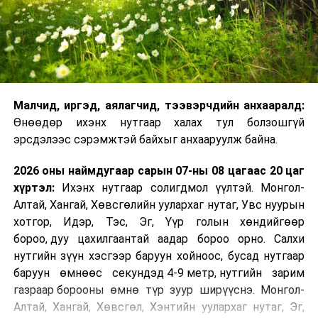
Малчид, иргэд, аялагчид, тээвэрчдийн анхааралд:
Өнөөдөр ихэнх нутгаар халах тул болзошгүй
эрсдэлээс сэрэмжтэй байхыг анхааруулж байна.
2026 оны наймдугаар сарын 07-ны 08 цагаас 20 цаг
хүртэл:
Ихэнх нутгаар солигдмол үүлтэй. Монгол-
Алтай, Хангай, Хөвсгөлийн уулархаг нутаг, Увс нуурын
хотгор, Идэр, Тэс, Эг, Үүр голын хөндийгөөр
бороо, дуу цахилгаантай аадар бороо орно. Салхи
нутгийн зүүн хэсгээр баруун хойноос, бусад нутгаар
баруун өмнөөс секундэд 4-9 метр, нутгийн зарим
газраар борооны өмнө түр зуур ширүүснэ. Монгол-
Алтай, Хангай, Хөвсгөл, Хэнтийн уулархаг нутаг, Эг,