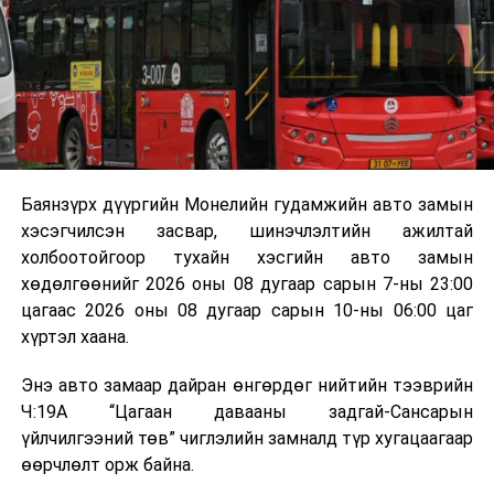
Баянзүрх дүүргийн Монелийн гудамжийн авто замын
хэсэгчилсэн засвар, шинэчлэлтийн ажилтай
холбоотойгоор тухайн хэсгийн авто замын
хөдөлгөөнийг 2026 оны 08 дугаар сарын 7-ны 23:00
цагаас 2026 оны 08 дугаар сарын 10-ны 06:00 цаг
хүртэл хаана.
Энэ авто замаар дайран өнгөрдөг нийтийн тээврийн
Ч:19А “Цагаан давааны задгай-Сансарын
үйлчилгээний төв” чиглэлийн замналд түр хугацаагаар
өөрчлөлт орж байна.