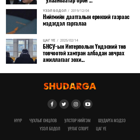
“Улаанбаатар орон ...
ҮЗЭЛ БОДОЛ
2019/12/04
Нийгмийн даатгалын ерөнхий газраас
мэдэгдэл гаргалаа
ЦАГ ҮЕ
2025/02/14
БНСУ-ын Интерполын Үндэсний төв
товчоотой хамтран албадан авчрах
ажиллагааг зохи...
НҮҮР
ЧУХЛЫГ ОНЦЛОВ
УЛСТӨР НИЙГЭМ
ШУДАРГА МЭДЭЭ
ҮЗЭЛ БОДОЛ
УРЛАГ СПОРТ
ЦАГ ҮЕ