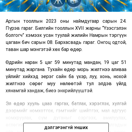
Аргын тооллын 2023 оны наймдугаар сарын 24.
Пүрэв гараг. Билгийн тооллын XVII жарны “Үзэсгэлэн
болгогч” хэмээх усан туулай жилийн Намрын тэргүүн
цагаан бич сарын 08. Бархасвадь гараг. Онгоц одтой,
таван шар мэнгэтэй хөх бар өдөр.
Өдрийн наран 5 цаг 59 минутад мандан, 19 цаг 51
минутад жаргана. Тухайн өдөр морь жилтнээ аливаа
үйлийг хийхэд эерэг сайн ба үхэр, луу, хонь, нохой
жилтнээ сөрөг муу нөлөөтэй тул элдэв үйлд
хянамгай хандаж, биеэ энхрийлүүштэй.
Эл өдөр хууль цааз гаргах, батлах, хэрэглэх, хулгай
дээрмийг номхотгох, гэмтнийг шийтгэх, мал адгуус
номхруулах, сүм дуганыг сэргээх, амилуулах,
өглөгийн түллэг хийх, хишиг дуудуулах, хот балгадын
ДЭЛГЭРЭНГҮЙ УНШИХ
үйл, цэрэг, цагдаагийн үйл, гэр, байшингийн суурь