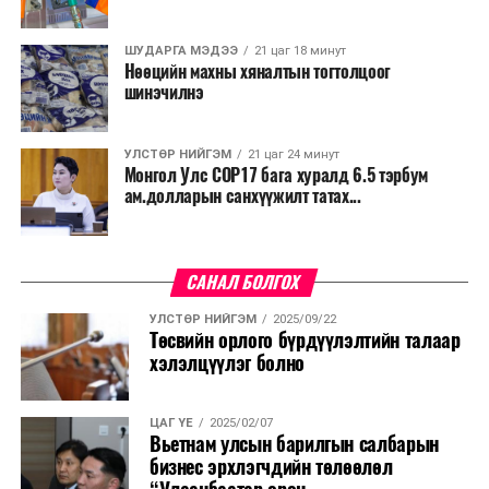
ШУДАРГА МЭДЭЭ
21 цаг 18 минут
Нөөцийн махны хяналтын тогтолцоог
шинэчилнэ
УЛСТӨР НИЙГЭМ
21 цаг 24 минут
Монгол Улс COP17 бага хуралд 6.5 тэрбум
ам.долларын санхүүжилт татах...
САНАЛ БОЛГОХ
УЛСТӨР НИЙГЭМ
2025/09/22
Төсвийн орлого бүрдүүлэлтийн талаар
хэлэлцүүлэг болно
ЦАГ ҮЕ
2025/02/07
Вьетнам улсын барилгын салбарын
бизнес эрхлэгчдийн төлөөлөл