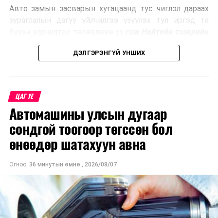
Авто замын засварын хугацаанд тус чиглэл дараах
зураглалын дагуу үйлчилгээ үзүүлэх тул иргэд та
бүхэн зорчилтоо төлөвлөнө үү
гэж Нийтийн тээврийн
бодлогын газраас мэдээллээ.
ДЭЛГЭРЭНГҮЙ УНШИХ
ЦАГ ҮЕ
Автомашины улсын дугаар
сондгой тоогоор төгссөн бол
өнөөдөр шатахуун авна
Огноо:
36 минутын өмнө
,
2026/08/07