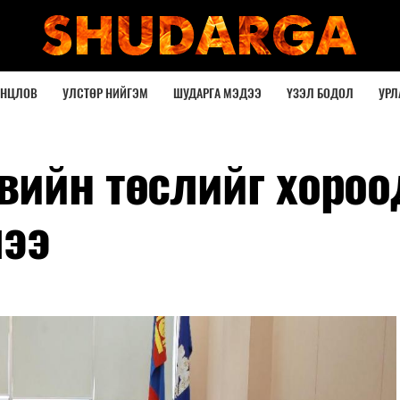
ОНЦЛОВ
УЛСТӨР НИЙГЭМ
ШУДАРГА МЭДЭЭ
ҮЗЭЛ БОДОЛ
УРЛ
вийн төслийг хороо
лээ