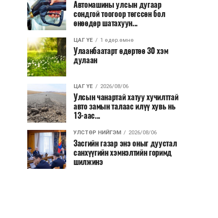
Автомашины улсын дугаар
сондгой тоогоор төгссөн бол
өнөөдөр шатахуун...
ЦАГ ҮЕ
1 өдөр.өмнө
Улаанбаатарт өдөртөө 30 хэм
дулаан
ЦАГ ҮЕ
2026/08/06
Улсын чанартай хатуу хучилттай
авто замын талаас илүү хувь нь
13-аас...
УЛСТӨР НИЙГЭМ
2026/08/06
Засгийн газар энэ оныг дуустал
санхүүгийн хэмнэлтийн горимд
шилжинэ