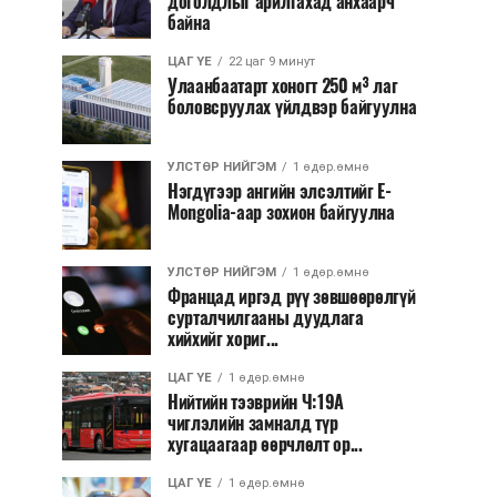
доголдлыг арилгахад анхаарч
байна
ЦАГ ҮЕ
22 цаг 9 минут
Улаанбаатарт хоногт 250 м³ лаг
боловсруулах үйлдвэр байгуулна
УЛСТӨР НИЙГЭМ
1 өдөр.өмнө
Нэгдүгээр ангийн элсэлтийг E-
Mongolia-аар зохион байгуулна
УЛСТӨР НИЙГЭМ
1 өдөр.өмнө
Францад иргэд рүү зөвшөөрөлгүй
сурталчилгааны дуудлага
хийхийг хориг...
ЦАГ ҮЕ
1 өдөр.өмнө
Нийтийн тээврийн Ч:19А
чиглэлийн замналд түр
хугацаагаар өөрчлөлт ор...
ЦАГ ҮЕ
1 өдөр.өмнө