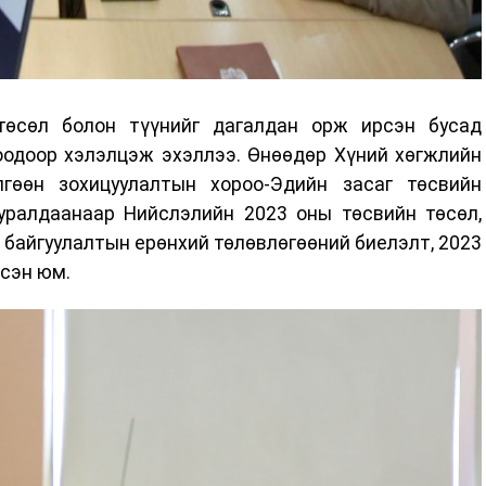
төсөл болон түүнийг дагалдан орж ирсэн бусад
оодоор хэлэлцэж эхэллээ. Өнөөдөр Хүний хөгжлийн
гөөн зохицуулалтын хороо-Эдийн засаг төсвийн
уралдаанаар Нийслэлийн 2023 оны төсвийн төсөл,
 байгуулалтын ерөнхий төлөвлөгөөний биелэлт, 2023
цсэн юм.