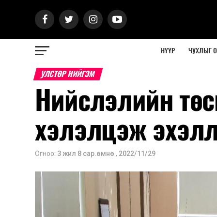
НҮҮР
ЧУХЛЫГ 
УЛСТӨР НИЙГЭМ
Нийслэлийн төс
хэлэлцэж эхэл
Огноо:
3 жил 8 сар.өмнө
,
2022/11/29