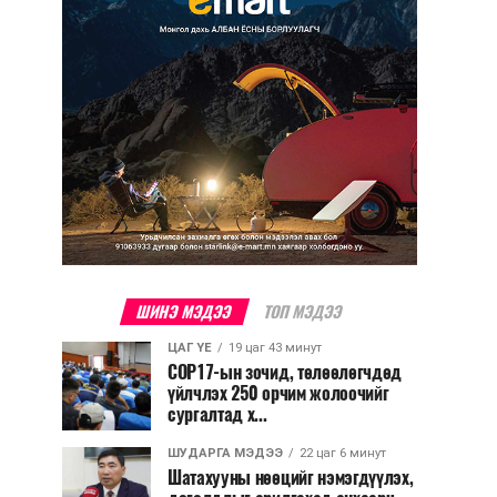
ШИНЭ МЭДЭЭ
ТОП МЭДЭЭ
ЦАГ ҮЕ
19 цаг 43 минут
COP17-ын зочид, төлөөлөгчдөд
үйлчлэх 250 орчим жолоочийг
сургалтад х...
ШУДАРГА МЭДЭЭ
22 цаг 6 минут
Шатахууны нөөцийг нэмэгдүүлэх,