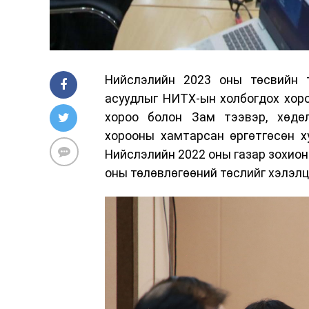
Нийслэлийн 2023 оны төсвийн 
асуудлыг НИТХ-ын холбогдох хор
хороо болон Зам тээвэр, хөдөл
хорооны хамтарсан өргөтгөсөн х
Нийслэлийн 2022 оны газар зохион
оны төлөвлөгөөний төслийг хэлэл