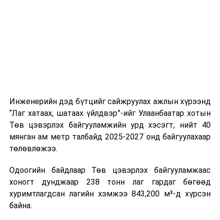
шат, маршрут, хөдөлгөөний зохион байгуулалт,
цагийн менежмент, мэдээлэл дамжуулах журам,
холбогдох байгууллагуудын уялдаа холбоо, аюулгүй
ажиллагааны чиглэлээр жолооч нарыг сургалт, арга
зүйгээр хангаж байна.
Мөн зам тээврийн осол, саатал болон бусад эрсдэл,
онцгой нөхцөл үүссэн үед авах арга хэмжээ, ачаалал
ихтэй нөхцөлд тайван, зөв, шуурхай шийдвэр гаргах,
Инженерийн дэд бүтцийг сайжруулах ажлын хүрээнд
өдөр тутмын ажлын бэлэн байдлыг хангах зэрэг
“Лаг хатаах, шатаах үйлдвэр”-ийг Улаанбаатар хотын
практик ур чадварыг сургалтын хөтөлбөрт тусгажээ.
Төв цэвэрлэх байгууламжийн урд хэсэгт, нийт 40
мянган ам метр талбайд 2025-2027 онд байгуулахаар
Сургалтыг танилцуулах лекц, асуулт-хариулт,
төлөвлөжээ.
жишээнд суурилсан сургалт, багаар ажиллах дасгал,
маршрут болон тээвэрлэлтийн урсгалын зураглалтай
Одоогийн байдлаар Төв цэвэрлэх байгууламжаас
танилцах, онцгой нөхцөлд ажиллах дадлага зэрэг
хоногт дунджаар 238 тонн лаг гардаг бөгөөд
онол, практик хосолсон хэлбэрээр зохион байгуулж
хуримтлагдсан лагийн хэмжээ 843,200 м³-д хүрсэн
байна.
байна.
Сургалтын үеэр COP17 олон улсын бага хурлыг