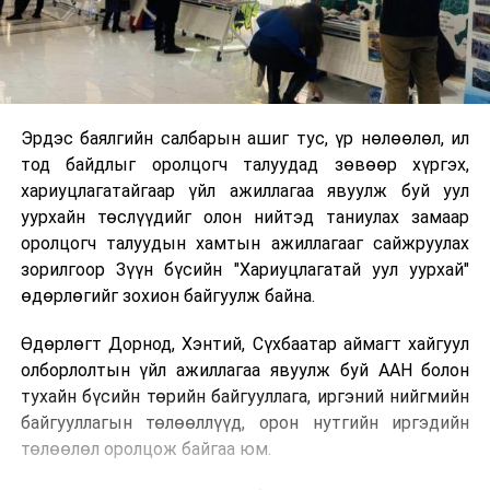
Эрдэс баялгийн салбарын ашиг тус, үр нөлөөлөл, ил
тод байдлыг оролцогч талуудад зөвөөр хүргэх,
хариуцлагатайгаар үйл ажиллагаа явуулж буй уул
уурхайн төслүүдийг олон нийтэд таниулах замаар
оролцогч талуудын хамтын ажиллагааг сайжруулах
зорилгоор Зүүн бүсийн "Хариуцлагатай уул уурхай"
өдөрлөгийг зохион байгуулж байна.
Өдөрлөгт Дорнод, Хэнтий, Сүхбаатар аймагт хайгуул
олборлолтын үйл ажиллагаа явуулж буй ААН болон
тухайн бүсийн төрийн байгууллага, иргэний нийгмийн
байгууллагын төлөөллүүд, орон нутгийн иргэдийн
төлөөлөл оролцож байгаа юм.