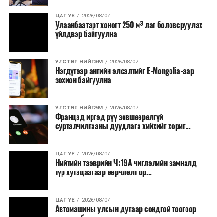
ЦАГ ҮЕ
2026/08/07
Улаанбаатарт хоногт 250 м³ лаг боловсруулах
үйлдвэр байгуулна
УЛСТӨР НИЙГЭМ
2026/08/07
Нэгдүгээр ангийн элсэлтийг E-Mongolia-аар
зохион байгуулна
УЛСТӨР НИЙГЭМ
2026/08/07
Францад иргэд рүү зөвшөөрөлгүй
сурталчилгааны дуудлага хийхийг хориг...
ЦАГ ҮЕ
2026/08/07
Нийтийн тээврийн Ч:19А чиглэлийн замналд
түр хугацаагаар өөрчлөлт ор...
ЦАГ ҮЕ
2026/08/07
Автомашины улсын дугаар сондгой тоогоор