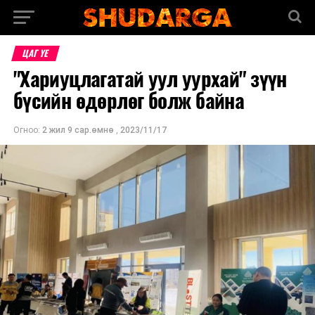
ЦАГ ҮЕ
"Хариуцлагатай уул уурхай" зүүн
бүсийн өдөрлөг болж байна
Огноо:
2 жил 9 сар.өмнө
,
2023/11/17