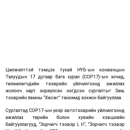
Цөлжилттэй тэмцэх тухай НҮБ-ын конвенцын
Талуудын 17 дугаар бага хурал (COP17)-ын зочид,
төлөөлөгчдийн тээврийн үйлчилгээнд ажиллах
жолооч нарт зориулсан нэгдсэн сургалтыг Зам,
тээврийн яамны “Хөсөг” танхимд зохион байгууллаа.
Сургалтад COP17-ын үеэр автотээврийн үйлчилгээнд
ажиллах төрийн болон хувийн хэвшлийн
байгууллагууд, “Зорчигч тээвэр I, II”, “Зорчигч тээвэр