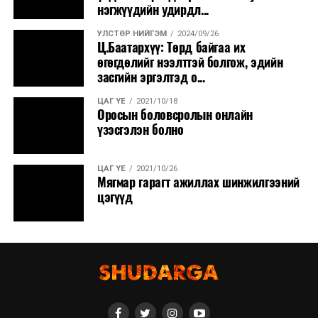
нэгжүүдийн удирдл...
УЛСТӨР НИЙГЭМ
2024/09/26
Ц.Баатархүү: Төрд байгаа их
өгөгдөлийг нээлттэй болгож, эдийн
засгийн эргэлтэд о...
ЦАГ ҮЕ
2021/10/18
Оросын боловсролын онлайн
үзэсгэлэн болно
ЦАГ ҮЕ
2021/10/26
Мягмар гарагт ажиллах шинжилгээний
цэгүүд