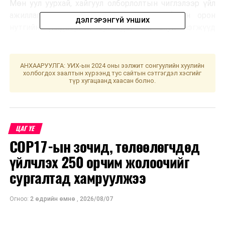
Мөн уул уурхай, хайгуул олборлолтын чиглэлээр үйл
ажиллагаа явуулдаг ААН, компаниуд болон орон
ДЭЛГЭРЭНГҮЙ УНШИХ
нутгийн үйлдвэрлэл эрхэлдэг аж ахуй нэгжүүд
үзэсгэлэн худалдаанд оролцож байна
гэж Буйр нуур
Мэнэнгийн талын сав газрын захиргаанаас
мэдээллээ.
АНХААРУУЛГА: УИХ-ын 2024 оны ээлжит сонгуулийн хуулийн
холбогдох заалтын хүрээнд тус сайтын сэтгэгдэл хэсгийг
түр хугацаанд хаасан болно.
ЦАГ ҮЕ
УНШСАН:
1614
COP17-ын зочид, төлөөлөгчдөд
ДАРААХ МЭДЭЭ
үйлчлэх 250 орчим жолоочийг
Үс шинээр үргээлгэх буюу засуулбал нас уртасна
сургалтад хамруулжээ
ӨМНӨХ МЭДЭЭ
Барилгын салбарын 33 компанийн ажлын
гүйцэтгэлийн түүхийг шалгаж байна
Огноо:
2 өдрийн өмнө
,
2026/08/07