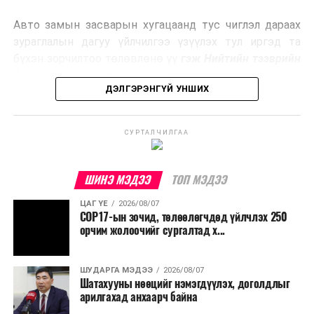
эрчим хүч үйлдвэрлэдэг.
Авто замын засварын хугацаанд тус чиглэл дараах
Ийнхүү лаг хатаах, шатаах технологийг лагийн
зураглалын дагуу үйлчилгээ үзүүлэх тул иргэд та
эзлэхүүнийг бууруулахын зэрэгцээ эрчим хүч
бүхэн зорчилтоо төлөвлөнө үү
гэж Нийтийн тээврийн
үйлдвэрлэх, нөөцийг дахин ашиглах чиглэлээр олон
бодлогын газраас мэдээллээ.
улсад өргөн ашиглаж байна.
ДЭЛГЭРЭНГҮЙ УНШИХ
СУРТАЛЧИЛГАА
ШИНЭ МЭДЭЭ
ТОП МЭДЭЭ
ЦАГ ҮЕ
2026/08/07
COP17-ын зочид, төлөөлөгчдөд үйлчлэх 250
орчим жолоочийг сургалтад х...
ШУДАРГА МЭДЭЭ
2026/08/07
Шатахууны нөөцийг нэмэгдүүлэх, доголдлыг
арилгахад анхаарч байна