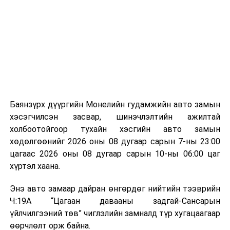
байгууламжаас гардаг лагийг байгаль орчинд аюулгүй
мэдээллээ.
аргаар боловсруулж, эзлэхүүнийг эрс бууруулах
зориулалттай. Лагийг өндөр температурт шатааснаар
эзлэхүүн нь 90 хүртэл хувиар буурч, бактери, вирус
болон бусад өвчин үүсгэгч бичил биетнийг устгах
боломжтой.
Түүнчлэн шаталтын явцад үүсэх дулааныг цахилгаан
болон дулааны эрчим хүч үйлдвэрлэхэд ашиглаж
Баянзүрх дүүргийн Монелийн гудамжийн авто замын
болдог. Зарим технологийн хувьд шаталтын дараа
хэсэгчилсэн засвар, шинэчлэлтийн ажилтай
үлдэх үнснээс фосфор зэрэг ашигт эрдсийг сэргээн
холбоотойгоор тухайн хэсгийн авто замын
авах боломжтой аж.
хөдөлгөөнийг 2026 оны 08 дугаар сарын 7-ны 23:00
цагаас 2026 оны 08 дугаар сарын 10-ны 06:00 цаг
Япон, Герман, Швейцар, Нидерланд, Өмнөд Солонгос
хүртэл хаана.
зэрэг улс лаг хатаах, шатаах технологийг ашиглаж
байна. Тухайлбал, Германд лаг шатаах үйлдвэрээс
Энэ авто замаар дайран өнгөрдөг нийтийн тээврийн
гарсан үнснээс фосфор сэргээн авах технологи
Ч:19А “Цагаан давааны задгай-Сансарын
ашигладаг бол Нидерландад төвлөрсөн лаг
үйлчилгээний төв” чиглэлийн замналд түр хугацаагаар
боловсруулах үйлдвэрүүдээр дулаан, цахилгаан
өөрчлөлт орж байна.