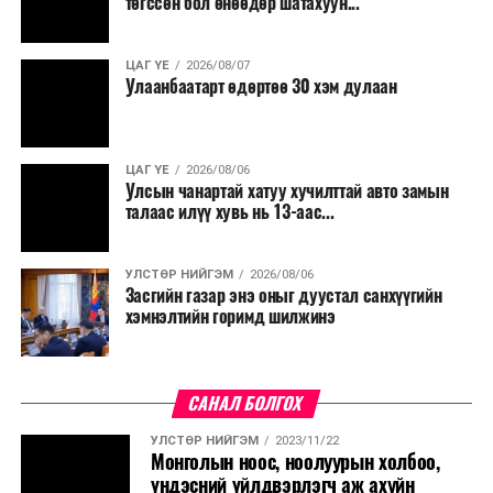
төгссөн бол өнөөдөр шатахуун...
ЦАГ ҮЕ
2026/08/07
Улаанбаатарт өдөртөө 30 хэм дулаан
ЦАГ ҮЕ
2026/08/06
Улсын чанартай хатуу хучилттай авто замын
талаас илүү хувь нь 13-аас...
УЛСТӨР НИЙГЭМ
2026/08/06
Засгийн газар энэ оныг дуустал санхүүгийн
хэмнэлтийн горимд шилжинэ
САНАЛ БОЛГОХ
УЛСТӨР НИЙГЭМ
2023/11/22
Монголын ноос, ноолуурын холбоо,
үндэсний үйлдвэрлэгч аж ахуйн