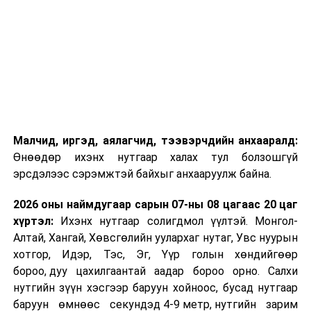
Малчид, иргэд, аялагчид, тээвэрчдийн анхааралд:
Өнөөдөр ихэнх нутгаар халах тул болзошгүй
эрсдэлээс сэрэмжтэй байхыг анхааруулж байна.
2026 оны наймдугаар сарын 07-ны 08 цагаас 20 цаг
хүртэл:
Ихэнх нутгаар солигдмол үүлтэй. Монгол-
Алтай, Хангай, Хөвсгөлийн уулархаг нутаг, Увс нуурын
хотгор, Идэр, Тэс, Эг, Үүр голын хөндийгөөр
бороо, дуу цахилгаантай аадар бороо орно. Салхи
нутгийн зүүн хэсгээр баруун хойноос, бусад нутгаар
баруун өмнөөс секундэд 4-9 метр, нутгийн зарим