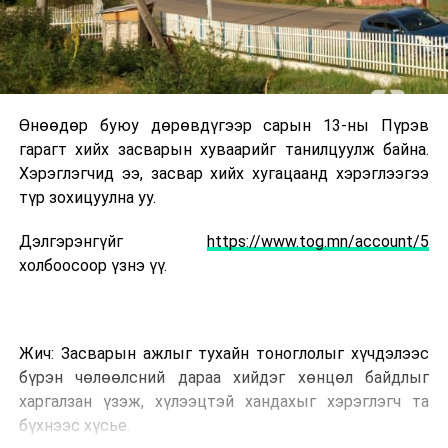
Өнөөдөр буюу дөрөвдүгээр сарын 13-ны Пүрэв
гарагт хийх засварын хуваарийг танилцуулж байна.
Хэрэглэгчид ээ, засвар хийх хугацаанд хэрэглээгээ
түр зохицуулна уу.
Дэлгэрэнгүйг
https://www.tog.mn/account/5
холбоосоор үзнэ үү.
Жич: Засварын ажлыг тухайн тоноглолыг хүчдэлээс
бүрэн чөлөөлсний дараа хийдэг хөнцөл байдлыг
харгалзан үзэж, хүлээцтэй хандахыг хэрэглэгч та
бүхнээс хүсье.