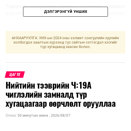
Тодорхой шалтгааны улмаас засварын хуваарьт
ДЭЛГЭРЭНГҮЙ УНШИХ
өөрчлөлт орох тохиолдолд хангагч байгууллагаас
зарыг дахин хүргэнэ.
УНШСАН:
1720
АНХААРУУЛГА: УИХ-ын 2024 оны ээлжит сонгуулийн хуулийн
холбогдох заалтын хүрээнд тус сайтын сэтгэгдэл хэсгийг
ДАРААХ МЭДЭЭ
түр хугацаанд хаасан болно.
УИХ: Өнөөдөр хуралдах ажлын хэсгүүд
ӨМНӨХ МЭДЭЭ
Цаг агаарын аюултай үзэгдлээс сэрэмжлүүлж байна!
ЦАГ ҮЕ
Нийтийн тээврийн Ч:19А
чиглэлийн замналд түр
хугацаагаар өөрчлөлт орууллаа
Огноо:
50 минутын өмнө
,
2026/08/07