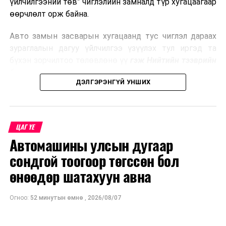
үйлчилгээний төв” чиглэлийн замналд түр хугацаагаар
өөрчлөлт орж байна.
Авто замын засварын хугацаанд тус чиглэл дараах
зураглалын дагуу үйлчилгээ үзүүлэх тул иргэд та
бүхэн зорчилтоо төлөвлөнө үү
гэж Нийтийн тээврийн
бодлогын газраас мэдээллээ.
ДЭЛГЭРЭНГҮЙ УНШИХ
ЦАГ ҮЕ
Автомашины улсын дугаар
сондгой тоогоор төгссөн бол
өнөөдөр шатахуун авна
Огноо:
52 минутын өмнө
,
2026/08/07