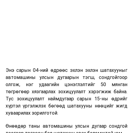
Энэ сарын 04-ний өдрөөс эхлэн эхлэн шатахууныг
автомашины улсын дугаарын тэгш, сондгойгоор
олгож, нэг удаагийн цэнэглэлтийг 50 мянган
төгрөгөөр хязгаарлах зохицуулалт хэрэгжиж байна.
Тус зохицуулалт наймдугаар сарын 15-ны өдрийг
хүртэл үргэлжлэх бөгөөд шатахууны нөөцийг жигд
хуваарилах зорилготой.
Өнөөдөр таны автомашины улсын дугаар сондгой