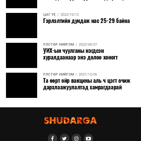
ЦАГ ҮЕ
2022/10/12
Гэрлэлтийн дундаж нас 25-29 байна
УЛСТӨР НИЙГЭМ
2022/04/07
УИХ-ын чуулганы нэгдсэн
хуралдаанаар энэ долоо хоногт
УЛСТӨР НИЙГЭМ
2021/12/06
Та өөрт ойр вакцины аль ч цэгт очиж
дархлаажуулалтад хамрагдаарай