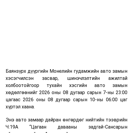
Баянзүрх дүүргийн Монелийн гудамжийн авто замын
хэсэгчилсэн засвар, шинэчлэлтийн ажилтай
холбоотойгоор тухайн хэсгийн авто замын
хөдөлгөөнийг 2026 оны 08 дугаар сарын 7-ны 23:00
цагаас 2026 оны 08 дугаар сарын 10-ны 06:00 цаг
хүртэл хаана.
Энэ авто замаар дайран өнгөрдөг нийтийн тээврийн
Ч:19А “Цагаан давааны задгай-Сансарын