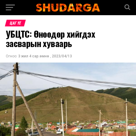
ЦАГ ҮЕ
УБЦТС: Өнөөдөр хийгдэх
засварын хуваарь
Огноо:
3 жил 4 сар.өмнө
,
2023/04/13