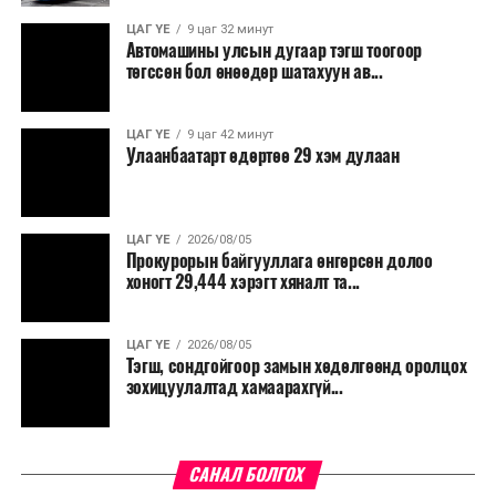
ЦАГ ҮЕ
9 цаг 32 минут
Автомашины улсын дугаар тэгш тоогоор
төгссөн бол өнөөдөр шатахуун ав...
ЦАГ ҮЕ
9 цаг 42 минут
Улаанбаатарт өдөртөө 29 хэм дулаан
ЦАГ ҮЕ
2026/08/05
Прокурорын байгууллага өнгөрсөн долоо
хоногт 29,444 хэрэгт хяналт та...
ЦАГ ҮЕ
2026/08/05
Тэгш, сондгойгоор замын хөдөлгөөнд оролцох
зохицуулалтад хамаарахгүй...
САНАЛ БОЛГОХ