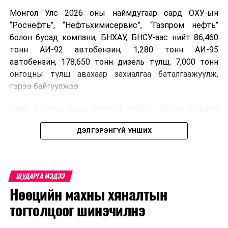
Монгол Улс 2026 оны наймдугаар сард ОХУ-ын
“Роснефть”, “Нефтьхимисервис”, “Газпром нефть”
болон бусад компани, БНХАУ, БНСУ-аас нийт 86,460
тонн АИ-92 автобензин, 1,280 тонн АИ-95
автобензин, 178,650 тонн дизель түлш, 7,000 тонн
онгоцны түлш авахаар захиалгаа баталгаажуулж,
гэрээ байгуулжээ.
Ойрх Дорнод дахь геополитикийн нөхцөл байдал,
Орос, Украины дайнаас шалтгаалсан газрын тосны
ДЭЛГЭРЭНГҮЙ УНШИХ
үнийн өсөлт дэлхийн зах зээлд буураагүй байна.
Үүний улмаас наймдугаар сард хил үнэ тонн тутамд
дахин өсөж, ОХУ болон бусад эх үүсвэрээс худалдан
авах шатахууны үнэ 1,200-2,000 ам.долларт хүрчээ.
ШУДАРГА МЭДЭЭ
Нөөцийн махны хяналтын
Иймд дотоодын зах зээл дэх үнийн өсөлтийг
сааруулахын тулд гаалийн болон онцгой албан
тогтолцоог шинэчилнэ
татварыг тэглэх шаардлага үүссэнийг салбарын сайд