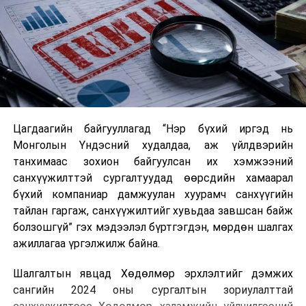
Цагдаагийн байгууллагад “Нэр бүхий иргэд нь
Монголын Үндэсний худалдаа, аж үйлдвэрийн
танхимаас зохион байгуулсан их хэмжээний
санхүүжилттэй сургалтуудад өөрсдийн хамаарал
бүхий компаниар дамжуулан хуурамч санхүүгийн
тайлан гаргаж, санхүүжилтийг хувьдаа завшсан байж
болзошгүй” гэх мэдээлэл бүртгэгдэн, мөрдөн шалгах
ажиллагаа үргэлжилж байна.
Шалгалтын явцад Хөдөлмөр эрхлэлтийг дэмжих
сангийн 2024 оны сургалтын зориулалттай