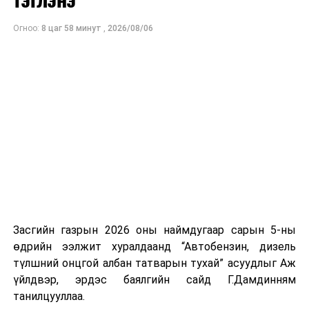
хамрагдах эрсдэлээс урьдчилан сэргийлэх, сэжиг
бүхий тохиолдолд цагдаагийн байгууллагад
Огноо:
8 цаг 58 минут
,
2026/08/06
мэдэгдэхийг зөвлөж байна.
УНШСАН:
1250
ДАРААХ МЭДЭЭ
Монгол Улсын Төрийн шагналд математикч
эрдэмтдийн шинэ онолын бүтээл нэр дэвшжээ
ӨМНӨХ МЭДЭЭ
2019 оноос хойш гэрлэлт буурч, харин гэр бүл
цуцлалт өсөх хандлагатай байна
Засгийн газрын 2026 оны наймдугаар сарын 5-ны
өдрийн ээлжит хуралдаанд “Автобензин, дизель
түлшний онцгой албан татварын тухай” асуудлыг Аж
үйлдвэр, эрдэс баялгийн сайд Г.Дамдинням
танилцууллаа.