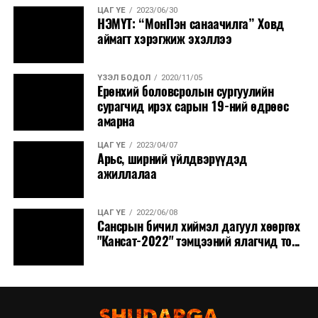
ЦАГ ҮЕ
2023/06/30
НЭМҮТ: “МонПэн санаачилга” Ховд
аймагт хэрэгжиж эхэллээ
ҮЗЭЛ БОДОЛ
2020/11/05
Ерөнхий боловсролын сургуулийн
сурагчид ирэх сарын 19-ний өдрөөс
амарна
ЦАГ ҮЕ
2023/04/07
Арьс, ширний үйлдвэрүүдэд
ажиллалаа
ЦАГ ҮЕ
2022/06/08
Сансрын бичил хиймэл дагуул хөөргөх
"Кансат-2022" тэмцээний ялагчид то...