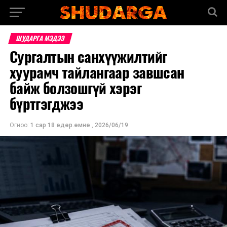
ШУДАРГА МЭДЭЭ
Сургалтын санхүүжилтийг
хуурамч тайлангаар завшсан
байж болзошгүй хэрэг
бүртгэгджээ
Огноо:
1 сар 18 өдөр.өмнө
,
2026/06/19