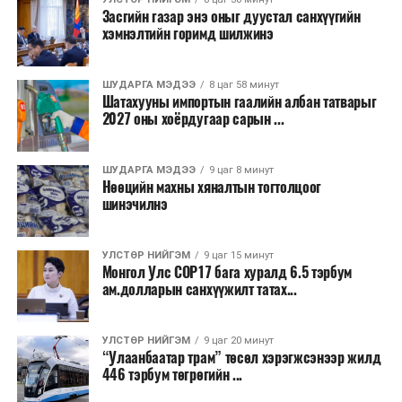
Засгийн газар энэ оныг дуустал санхүүгийн
хэмнэлтийн горимд шилжинэ
ШУДАРГА МЭДЭЭ
8 цаг 58 минут
Шатахууны импортын гаалийн албан татварыг
2027 оны хоёрдугаар сарын ...
ШУДАРГА МЭДЭЭ
9 цаг 8 минут
Нөөцийн махны хяналтын тогтолцоог
шинэчилнэ
УЛСТӨР НИЙГЭМ
9 цаг 15 минут
Монгол Улс COP17 бага хуралд 6.5 тэрбум
ам.долларын санхүүжилт татах...
УЛСТӨР НИЙГЭМ
9 цаг 20 минут
“Улаанбаатар трам” төсөл хэрэгжсэнээр жилд
446 тэрбум төгрөгийн ...