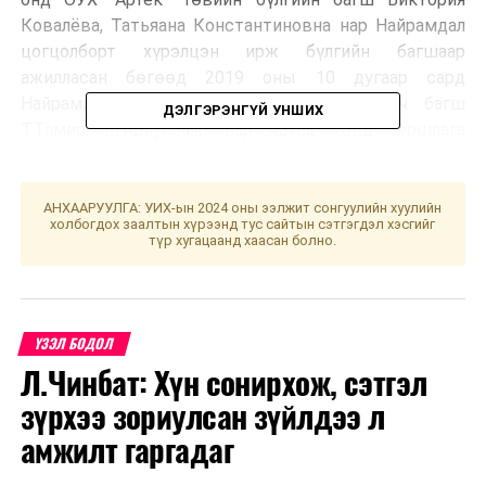
Ковалёва, Татьяана Константиновна нар Найрамдал
цогцолборт хүрэлцэн ирж бүлгийн багшаар
ажилласан бөгөөд 2019 оны 10 дугаар сард
Найрамдал цогцолборын бүлгийн удирдагч багш
ДЭЛГЭРЭНГҮЙ УНШИХ
Т.Тамир, М.Ариунбаяр нар Артек төвд туршлага
солилцохоор ажиллаж байна.
ОУХ “Артек” төвийн бүлгийн багш Виктория Ковалёва,
АНХААРУУЛГА: УИХ-ын 2024 оны ээлжит сонгуулийн хуулийн
холбогдох заалтын хүрээнд тус сайтын сэтгэгдэл хэсгийг
Татьяна Константиновна болон ОУХ “Найрамдал”
түр хугацаанд хаасан болно.
Цогцолборын бүлгийн удирдагч багш У. Халиун нар
Найрамдал цогцолборын хөтөлбөр, үйл ажиллагааны
үеэр.
ҮЗЭЛ БОДОЛ
Л.Чинбат: Хүн сонирхож, сэтгэл
зүрхээ зориулсан зүйлдээ л
амжилт гаргадаг