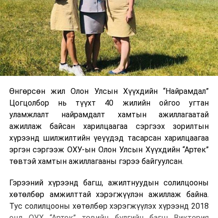
Өнгөрсөн жил Олон Улсын Хүүхдийн “Найрамдал”
Цогцолбор нь түүхт 40 жилийн ойгоо угтан
уламжлалт найрамдалт хамтын ажиллагаатай
ажиллаж байсан харилцаагаа сэргээх зорилтын
хүрээнд шилжилтийн үеүүдэд тасарсан харилцаагаа
эргэн сэргээж ОХУ-ын Олон Улсын Хүүхдийн “Артек”
төвтэй хамтын ажиллагааны гэрээ байгуулсан.
Гэрээний хүрээнд багш, ажилтнуудын солилцооны
хөтөлбөр амжилттай хэрэгжүүлэн ажиллаж байна.
Тус солилцооны хөтөлбөр хэрэгжүүлэх хүрээнд 2018
онд ОУХ “Артек” төвийн бүлгийн багш Виктория