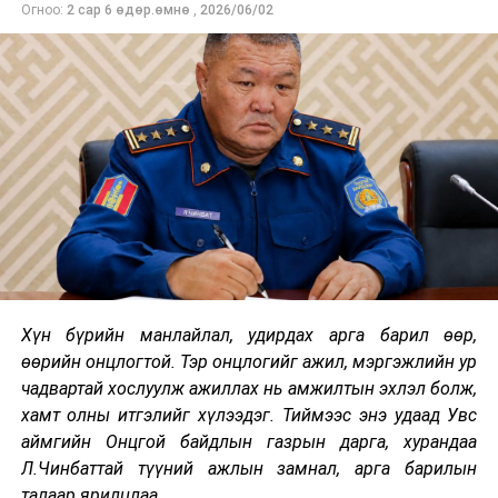
Огноо:
2 сар 6 өдөр.өмнө
,
2026/06/02
Хүн бүрийн манлайлал, удирдах арга барил өөр,
өөрийн онцлогтой. Тэр онцлогийг ажил, мэргэжлийн ур
чадвартай хослуулж ажиллах нь амжилтын эхлэл болж,
хамт олны итгэлийг хүлээдэг. Тиймээс энэ удаад Увс
аймгийн Онцгой байдлын газрын дарга, хурандаа
Л.Чинбаттай түүний ажлын замнал, арга барилын
Найрамдал цогцолборын Олон улсын ээлжийн үед
талаар ярилцлаа.