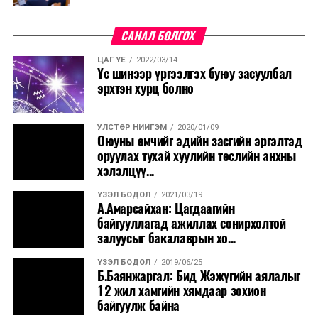
тогтоолд өөрчлөлт оруулах тухай УИХ-ын тогтоолд
оруулах өөрчлөлтийг Монгол Улсын Засгийн газрын
САНАЛ БОЛГОХ
өргөн мэдүүлснээр батлах тухай хуулийн төслийг
өргөн мэдүүлэхээр боловсрууллаа. Хэлэлцэн
ЦАГ ҮЕ
2022/03/14
шийдвэрлэж өгөхийг хүсье” гэлээ.
Үс шинээр үргээлгэх буюу засуулбал
эрхтэн хурц болно
УЛСТӨР НИЙГЭМ
2020/01/09
Оюуны өмчийг эдийн засгийн эргэлтэд
оруулах тухай хуулийн төслийн анхны
хэлэлцүү...
ҮЗЭЛ БОДОЛ
2021/03/19
А.Амарсайхан: Цагдаагийн
байгууллагад ажиллах сонирхолтой
залуусыг бакалаврын хо...
ҮЗЭЛ БОДОЛ
2019/06/25
Б.Баянжаргал: Бид Жэжүгийн аялалыг
12 жил хамгийн хямдаар зохион
байгуулж байна