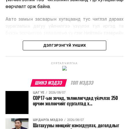
боловсруулах үйлдвэрүүдээр дулаан, цахилгаан
өөрчлөлт орж байна.
эрчим хүч үйлдвэрлэдэг.
Авто замын засварын хугацаанд тус чиглэл дараах
Ийнхүү лаг хатаах, шатаах технологийг лагийн
зураглалын дагуу үйлчилгээ үзүүлэх тул иргэд та
эзлэхүүнийг бууруулахын зэрэгцээ эрчим хүч
бүхэн зорчилтоо төлөвлөнө үү
гэж Нийтийн тээврийн
үйлдвэрлэх, нөөцийг дахин ашиглах чиглэлээр олон
бодлогын газраас мэдээллээ.
улсад өргөн ашиглаж байна.
ДЭЛГЭРЭНГҮЙ УНШИХ
СУРТАЛЧИЛГАА
ШИНЭ МЭДЭЭ
ТОП МЭДЭЭ
ЦАГ ҮЕ
2026/08/07
COP17-ын зочид, төлөөлөгчдөд үйлчлэх 250
орчим жолоочийг сургалтад х...
ШУДАРГА МЭДЭЭ
2026/08/07
Шатахууны нөөцийг нэмэгдүүлэх, доголдлыг