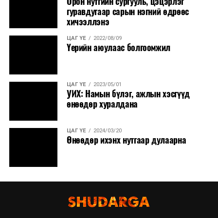
Орон нутгийн сургууль, цэцэрлэг
гуравдугаар сарын нэгний өдрөөс
хичээллэнэ
ЦАГ ҮЕ
2022/08/09
Үерийн аюулаас болгоомжил
ЦАГ ҮЕ
2023/05/01
УИХ: Намын бүлэг, ажлын хэсгүүд
өнөөдөр хуралдана
ЦАГ ҮЕ
2024/03/20
Өнөөдөр ихэнх нутгаар дулаарна