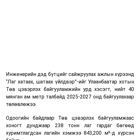
буудал болон арга хэмжээний байршилд хүргэх үе
шат, маршрут, хөдөлгөөний зохион байгуулалт,
цагийн менежмент, мэдээлэл дамжуулах журам,
холбогдох байгууллагуудын уялдаа холбоо, аюулгүй
ажиллагааны чиглэлээр жолооч нарыг сургалт, арга
зүйгээр хангаж байна.
Мөн зам тээврийн осол, саатал болон бусад эрсдэл,
онцгой нөхцөл үүссэн үед авах арга хэмжээ, ачаалал
ихтэй нөхцөлд тайван, зөв, шуурхай шийдвэр гаргах,
Инженерийн дэд бүтцийг сайжруулах ажлын хүрээнд
өдөр тутмын ажлын бэлэн байдлыг хангах зэрэг
“Лаг хатаах, шатаах үйлдвэр”-ийг Улаанбаатар хотын
практик ур чадварыг сургалтын хөтөлбөрт тусгажээ.
Төв цэвэрлэх байгууламжийн урд хэсэгт, нийт 40
мянган ам метр талбайд 2025-2027 онд байгуулахаар
Сургалтыг танилцуулах лекц, асуулт-хариулт,
төлөвлөжээ.
жишээнд суурилсан сургалт, багаар ажиллах дасгал,
маршрут болон тээвэрлэлтийн урсгалын зураглалтай
Одоогийн байдлаар Төв цэвэрлэх байгууламжаас
танилцах, онцгой нөхцөлд ажиллах дадлага зэрэг
хоногт дунджаар 238 тонн лаг гардаг бөгөөд
онол, практик хосолсон хэлбэрээр зохион байгуулж
хуримтлагдсан лагийн хэмжээ 843,200 м³-д хүрсэн
байна.