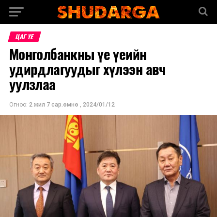
ЦАГ ҮЕ
Монголбанкны үе үеийн
удирдлагуудыг хүлээн авч
уулзлаа
Огноо:
2 жил 7 сар.өмнө
,
2024/01/12