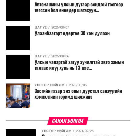
Автомашины улсын дугаар сондгой тоогоор
төгссөн бол өнөөдөр шатахуун...
ЦАГ ҮЕ
2026/08/07
Улаанбаатарт өдөртөө 30 хэм дулаан
ЦАГ ҮЕ
2026/08/06
Улсын чанартай хатуу хучилттай авто замын
талаас илүү хувь нь 13-аас...
УЛСТӨР НИЙГЭМ
2026/08/06
Засгийн газар энэ оныг дуустал санхүүгийн
хэмнэлтийн горимд шилжинэ
САНАЛ БОЛГОХ
УЛСТӨР НИЙГЭМ
2021/02/25