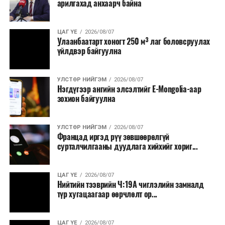
арилгахад анхаарч байна
ЦАГ ҮЕ
2026/08/07
Улаанбаатарт хоногт 250 м³ лаг боловсруулах
үйлдвэр байгуулна
УЛСТӨР НИЙГЭМ
2026/08/07
Нэгдүгээр ангийн элсэлтийг E-Mongolia-аар
зохион байгуулна
УЛСТӨР НИЙГЭМ
2026/08/07
Францад иргэд рүү зөвшөөрөлгүй
сурталчилгааны дуудлага хийхийг хориг...
ЦАГ ҮЕ
2026/08/07
Нийтийн тээврийн Ч:19А чиглэлийн замналд
түр хугацаагаар өөрчлөлт ор...
ЦАГ ҮЕ
2026/08/07