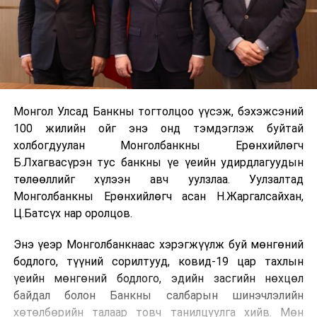
Монгол Улсад Банкны тогтолцоо үүсэж, бэхэжсэний
100 жилийн ойг энэ онд тэмдэглэж буйтай
холбогдуулан Монголбанкны Ерөнхийлөгч
Б.Лхагвасүрэн тус банкны үе үеийн удирдлагуудын
төлөөллийг хүлээн авч уулзлаа. Уулзалтад
Монголбанкны Ерөнхийлөгч асан Н.Жаргалсайхан,
Ц.Батсүх нар оролцов.
Энэ үеэр Монголбанкнаас хэрэгжүүлж буй мөнгөний
бодлого, түүний сорилтууд, ковид-19 цар тахлын
үеийн мөнгөний бодлого, эдийн засгийн нөхцөл
байдал болон Банкны салбарын шинэчлэлийн
хөтөлбөрийн талаар товч танилцуулга хийв. Мөн