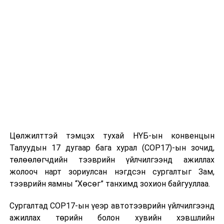
УНШСАН:
1733
ДАРААХ МЭДЭЭ
Шүүх шинжилгээний байгууллагын түүхт 80 жилийн ой
тохиож байна
ӨМНӨХ МЭДЭЭ
Х.Нямбаатар: Халианы мөсийг хэт ихээр зөөвөл
хуурайшил үүсэх тул зохих түвшинд байлгахаар
мэргэжлийн байгууллагууд ажиллаж байна
Цөлжилттэй тэмцэх тухай НҮБ-ын конвенцын
Талуудын 17 дугаар бага хурал (COP17)-ын зочид,
төлөөлөгчдийн тээврийн үйлчилгээнд ажиллах
жолооч нарт зориулсан нэгдсэн сургалтыг Зам,
тээврийн яамны “Хөсөг” танхимд зохион байгууллаа.
Сургалтад COP17-ын үеэр автотээврийн үйлчилгээнд
ажиллах төрийн болон хувийн хэвшлийн