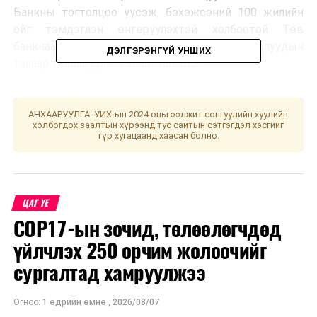
Банкны тогтолцоо үүсэж, бэхэжсэний 100 жилийн
ойг тэмдэглэн өнгөрүүлэхтэй холбоотой Төв
банкнаас хэрэгжүүлэхээр төлөвлөж буй ажлуудын
ДЭЛГЭРЭНГҮЙ УНШИХ
талаар танилцуулж, санал солилцоо.
Монголбанкны Ерөнхийлөгч Б.Лхагвасүрэнгийн
санаачилгаар Монголбанкны Ерөнхийлөгч нарын клуб
АНХААРУУЛГА: УИХ-ын 2024 оны ээлжит сонгуулийн хуулийн
холбогдох заалтын хүрээнд тус сайтын сэтгэгдэл хэсгийг
үүсгэн байгуулагдсан бөгөөд үе үеийн Ерөнхийлөгч
түр хугацаанд хаасан болно.
нар уулзаж, эдийн засгийн нөхцөл байдал, Төв
банкнаас хэрэгжүүлж буй бодлого, үр дүнгийн талаар
санал солилцож байх нь чухал юм.
ЦАГ ҮЕ
COP17-ын зочид, төлөөлөгчдөд
үйлчлэх 250 орчим жолоочийг
сургалтад хамруулжээ
Огноо:
1 өдрийн өмнө
,
2026/08/07