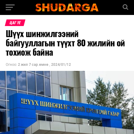
ЦАГ ҮЕ
Шүүх шинжилгээний
байгууллагын түүхт 80 жилийн ой
тохиож байна
Огноо:
2 жил 7 сар.өмнө
,
2024/01/12