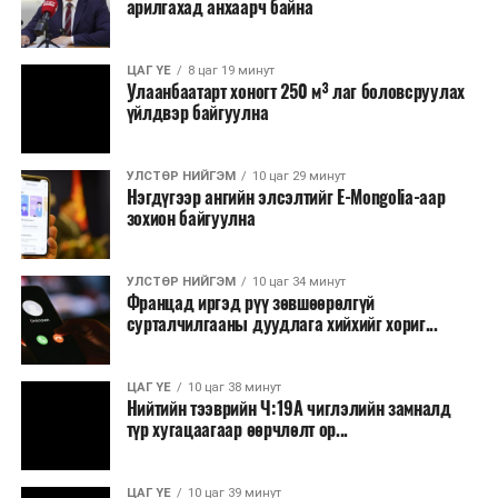
арилгахад анхаарч байна
ЦАГ ҮЕ
8 цаг 19 минут
Улаанбаатарт хоногт 250 м³ лаг боловсруулах
үйлдвэр байгуулна
УЛСТӨР НИЙГЭМ
10 цаг 29 минут
Нэгдүгээр ангийн элсэлтийг E-Mongolia-аар
зохион байгуулна
УЛСТӨР НИЙГЭМ
10 цаг 34 минут
Францад иргэд рүү зөвшөөрөлгүй
сурталчилгааны дуудлага хийхийг хориг...
ЦАГ ҮЕ
10 цаг 38 минут
Нийтийн тээврийн Ч:19А чиглэлийн замналд
түр хугацаагаар өөрчлөлт ор...
ЦАГ ҮЕ
10 цаг 39 минут