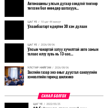
Автомашины улсын дугаар сондгой тоогоор
төгссөн бол өнөөдөр шатахуун...
ЦАГ ҮЕ
10 цаг 44 минут
Улаанбаатарт өдөртөө 30 хэм дулаан
ЦАГ ҮЕ
2026/08/06
Улсын чанартай хатуу хучилттай авто замын
талаас илүү хувь нь 13-аас...
УЛСТӨР НИЙГЭМ
2026/08/06
Засгийн газар энэ оныг дуустал санхүүгийн
хэмнэлтийн горимд шилжинэ
САНАЛ БОЛГОХ
ЦАГ ҮЕ
2022/05/25