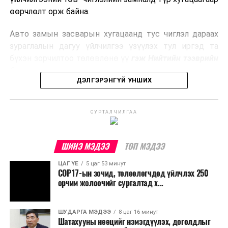
боловсруулах үйлдвэрүүдээр дулаан, цахилгаан
өөрчлөлт орж байна.
эрчим хүч үйлдвэрлэдэг.
Авто замын засварын хугацаанд тус чиглэл дараах
Ийнхүү лаг хатаах, шатаах технологийг лагийн
зураглалын дагуу үйлчилгээ үзүүлэх тул иргэд та
эзлэхүүнийг бууруулахын зэрэгцээ эрчим хүч
бүхэн зорчилтоо төлөвлөнө үү
гэж Нийтийн тээврийн
үйлдвэрлэх, нөөцийг дахин ашиглах чиглэлээр олон
бодлогын газраас мэдээллээ.
улсад өргөн ашиглаж байна.
ДЭЛГЭРЭНГҮЙ УНШИХ
СУРТАЛЧИЛГАА
ШИНЭ МЭДЭЭ
ТОП МЭДЭЭ
ЦАГ ҮЕ
5 цаг 53 минут
COP17-ын зочид, төлөөлөгчдөд үйлчлэх 250
орчим жолоочийг сургалтад х...
ШУДАРГА МЭДЭЭ
8 цаг 16 минут
Шатахууны нөөцийг нэмэгдүүлэх, доголдлыг