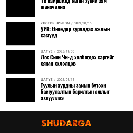
18 байршилд явган хүний зам
шинэчилнэ
УЛСТӨР НИЙГЭМ
2024/01/16
УИХ: Өнөөдөр хуралдах ажлын
хэсгүүд
ЦАГ ҮЕ
2023/11/30
Лох Сиен Чи-д холбогдох хэргийг
хянан хэлэлцэв
ЦАГ ҮЕ
2026/03/16
Туулын хурдны замын бүтээн
байгуулалтын барилгын ажлыг
эхлүүллээ