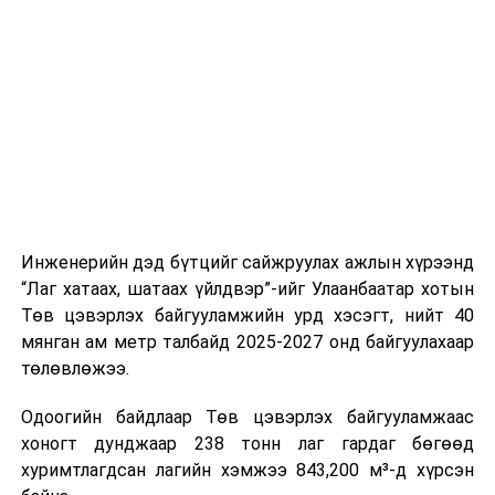
буудал болон арга хэмжээний байршилд хүргэх үе
шат, маршрут, хөдөлгөөний зохион байгуулалт,
цагийн менежмент, мэдээлэл дамжуулах журам,
холбогдох байгууллагуудын уялдаа холбоо, аюулгүй
ажиллагааны чиглэлээр жолооч нарыг сургалт, арга
зүйгээр хангаж байна.
Мөн зам тээврийн осол, саатал болон бусад эрсдэл,
онцгой нөхцөл үүссэн үед авах арга хэмжээ, ачаалал
ихтэй нөхцөлд тайван, зөв, шуурхай шийдвэр гаргах,
Инженерийн дэд бүтцийг сайжруулах ажлын хүрээнд
өдөр тутмын ажлын бэлэн байдлыг хангах зэрэг
“Лаг хатаах, шатаах үйлдвэр”-ийг Улаанбаатар хотын
практик ур чадварыг сургалтын хөтөлбөрт тусгажээ.
Төв цэвэрлэх байгууламжийн урд хэсэгт, нийт 40
мянган ам метр талбайд 2025-2027 онд байгуулахаар
Сургалтыг танилцуулах лекц, асуулт-хариулт,
төлөвлөжээ.
жишээнд суурилсан сургалт, багаар ажиллах дасгал,
маршрут болон тээвэрлэлтийн урсгалын зураглалтай
Одоогийн байдлаар Төв цэвэрлэх байгууламжаас
танилцах, онцгой нөхцөлд ажиллах дадлага зэрэг
хоногт дунджаар 238 тонн лаг гардаг бөгөөд
онол, практик хосолсон хэлбэрээр зохион байгуулж
хуримтлагдсан лагийн хэмжээ 843,200 м³-д хүрсэн
байна.