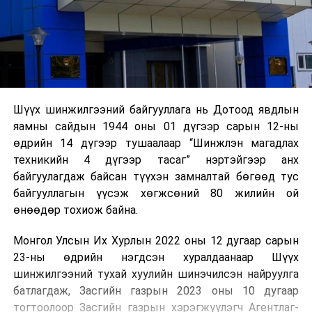
Шүүх шинжилгээний байгууллага нь Дотоод явдлын
яамны сайдын 1944 оны 01 дүгээр сарын 12-ны
өдрийн 14 дүгээр тушаалаар “Шинжлэн магадлах
техникийн 4 дүгээр тасаг” нэртэйгээр анх
байгуулагдаж байсан түүхэн замналтай бөгөөд тус
байгууллагын үүсэж хөгжсөний 80 жилийн ой
өнөөдөр тохиож байна.
Монгол Улсын Их Хурлын 2022 оны 12 дугаар сарын
23-ны өдрийн нэгдсэн хуралдаанаар Шүүх
шинжилгээний тухай хуулийн шинэчилсэн найруулга
батлагдаж, Засгийн газрын 2023 оны 10 дугаар
тогтоолоор Засгийн газрын хэрэгжүүлэгч Агентлаг-