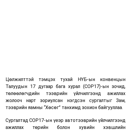
их дээд сургуулиудад бэлтгэгдэж буй суралцагч,
оюутнууд Та бүхэнд ажлын өндөр амжилт хүсэн
ерөөе.
УНШСАН:
1513
ДАРААХ МЭДЭЭ
Төрийн банк: “Миний Монгол-2024” үзэсгэлэн
худалдаа зохион байгуулагдаж байна
ӨМНӨХ МЭДЭЭ
Монголбанкны үе үеийн удирдлагуудыг хүлээн авч
уулзлаа
Цөлжилттэй тэмцэх тухай НҮБ-ын конвенцын
Талуудын 17 дугаар бага хурал (COP17)-ын зочид,
төлөөлөгчдийн тээврийн үйлчилгээнд ажиллах
жолооч нарт зориулсан нэгдсэн сургалтыг Зам,
тээврийн яамны “Хөсөг” танхимд зохион байгууллаа.
Сургалтад COP17-ын үеэр автотээврийн үйлчилгээнд
ажиллах төрийн болон хувийн хэвшлийн