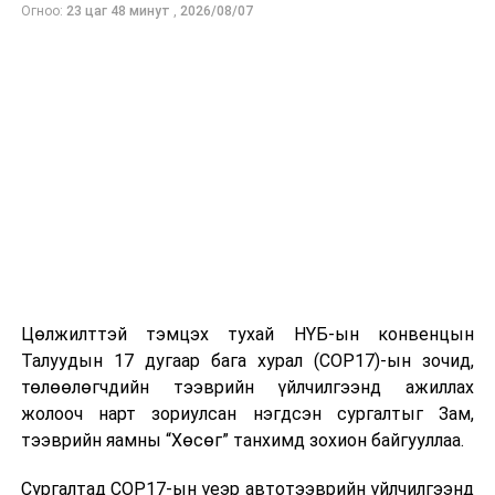
Огноо:
23 цаг 48 минут
,
2026/08/07
Ерөнхий сайд Л.Оюун-Эрдэнэтэй 2023 оны
наймдугаар сард АНУ-д хийсэн албан ёсны айлчлалын
дараа ийнхүү уулзаж, ярилцаж байгаадаа Элчин сайд
Ричард Буанган баяртай байгаагаа тэмдэглээд
Цөлжилттэй тэмцэх тухай НҮБ-ын конвенцын
Ерөнхий сайдын айлчлалын мөрөөр хэрэгжүүлэх
Талуудын 17 дугаар бага хурал (COP17)-ын зочид,
ажлууд эхнээсээ биелж байгааг мэдээлж, цаашид
төлөөлөгчдийн тээврийн үйлчилгээнд ажиллах
эрчимжүүлэхэд онцгой анхаарал хандуулж ажиллахаа
жолооч нарт зориулсан нэгдсэн сургалтыг Зам,
илэрхийлэв.
тээврийн яамны “Хөсөг” танхимд зохион байгууллаа.
Уулзалтын үеэр талууд хоёр улсын Стратегийн
Сургалтад COP17-ын үеэр автотээврийн үйлчилгээнд