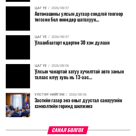
ЦАГ ҮЕ
2026/08/07
Автомашины улсын дугаар сондгой тоогоор
төгссөн бол өнөөдөр шатахуун...
ЦАГ ҮЕ
2026/08/07
Улаанбаатарт өдөртөө 30 хэм дулаан
ЦАГ ҮЕ
2026/08/06
Улсын чанартай хатуу хучилттай авто замын
талаас илүү хувь нь 13-аас...
УЛСТӨР НИЙГЭМ
2026/08/06
Засгийн газар энэ оныг дуустал санхүүгийн
хэмнэлтийн горимд шилжинэ
САНАЛ БОЛГОХ