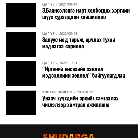
ЦАГ ҮЕ
2021/08/19
З.Баянсэлэнгэ нарт холбогдох хэргийн
шүүх хуралдаан хойшиллоо
ЦАГ ҮЕ
2022/05/24
Залуус мод тарьж, арчлах тухай
мэдлэгээ сорилоо
ЦАГ ҮЕ
2022/11/04
“Иргэний нисэхийн хэвлэл
мэдээллийн зөвлөл” байгуулагдлаа
УЛСТӨР НИЙГЭМ
2024/07/01
Унаач хүүхдийн эрхийг хамгаалах
чиглэлээр хамтран ажиллана