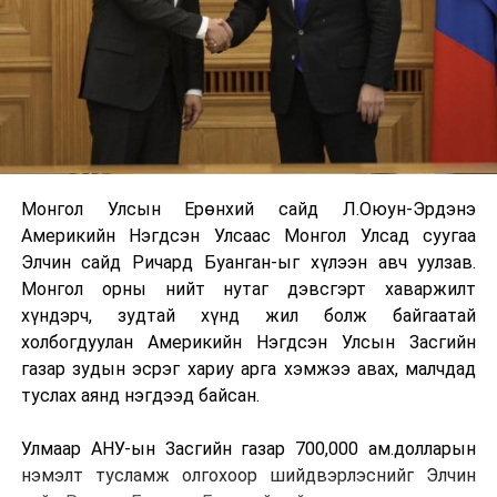
Монгол Улсын Ерөнхий сайд Л.Оюун-Эрдэнэ
Америкийн Нэгдсэн Улсаас Монгол Улсад суугаа
Элчин сайд Ричард Буанган-ыг хүлээн авч уулзав.
Монгол орны нийт нутаг дэвсгэрт хаваржилт
хүндэрч, зудтай хүнд жил болж байгаатай
холбогдуулан Америкийн Нэгдсэн Улсын Засгийн
газар зудын эсрэг хариу арга хэмжээ авах, малчдад
туслах аянд нэгдээд байсан.
Улмаар АНУ-ын Засгийн газар 700,000 ам.долларын
нэмэлт тусламж олгохоор шийдвэрлэснийг Элчин