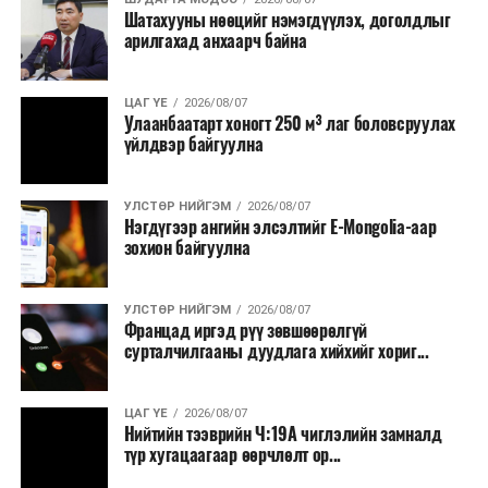
Шатахууны нөөцийг нэмэгдүүлэх, доголдлыг
арилгахад анхаарч байна
ЦАГ ҮЕ
2026/08/07
Улаанбаатарт хоногт 250 м³ лаг боловсруулах
үйлдвэр байгуулна
УЛСТӨР НИЙГЭМ
2026/08/07
Нэгдүгээр ангийн элсэлтийг E-Mongolia-аар
зохион байгуулна
УЛСТӨР НИЙГЭМ
2026/08/07
Францад иргэд рүү зөвшөөрөлгүй
сурталчилгааны дуудлага хийхийг хориг...
ЦАГ ҮЕ
2026/08/07
Нийтийн тээврийн Ч:19А чиглэлийн замналд
түр хугацаагаар өөрчлөлт ор...