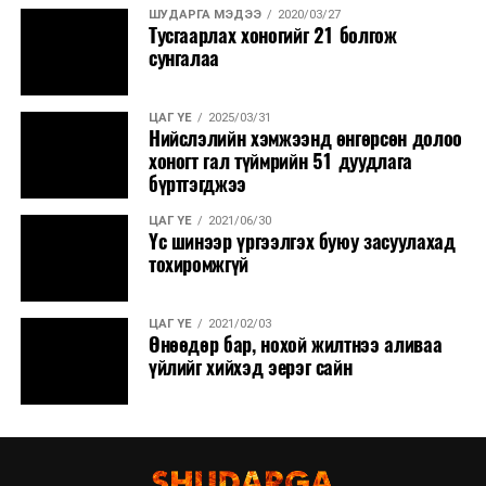
шийдэгдэнэ.
ШУДАРГА МЭДЭЭ
2020/03/27
Тусгаарлах хоногийг 21 болгож
Мөн хуульчдын хэлж буйгаар Үндсэн хуулийн зөрчил
сунгалаа
үүсч, дуусашгүй маргааны үүдийг нээх эсэх нь
өнөөдөр Цэцийн гишүүдээс шалтгаална.
ЦАГ ҮЕ
2025/03/31
Нийслэлийн хэмжээнд өнгөрсөн долоо
хоногт гал түймрийн 51 дуудлага
УНШСАН:
2832
бүртгэгджээ
ДАРААХ МЭДЭЭ
УИХ дахь намын бүлэг, ажлын хэсгүүд хуралдана
ЦАГ ҮЕ
2021/06/30
Үс шинээр үргээлгэх буюу засуулахад
ӨМНӨХ МЭДЭЭ
тохиромжгүй
Улаанбаатарт өдөртөө 10 хэм дулаан
ЦАГ ҮЕ
2021/02/03
Өнөөдөр бар, нохой жилтнээ аливаа
үйлийг хийхэд эерэг сайн