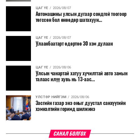
хэлбэл, одоогийн
ЦАГ ҮЕ
2026/08/07
Ерөнхийлөгчийн улиран
Түүнчлэн түлш, улаанбуудай, хүнсний ногооны нөөц
Автомашины улсын дугаар сондгой тоогоор
бүрдүүлэх зоорь, агуулах барих аж ахуйн нэгжүүдэд
төгссөн бол өнөөдөр шатахуун...
сонгогдож болох хууль
хөнгөлөлттэй зээл олгох, цахилгааны хөнгөлөлт
зүйн боломжийг үгүй
үзүүлэхийг салбарын сайд нарт үүрэг болголоо.
ЦАГ ҮЕ
2026/08/07
хийсэн хэрэг. / Өдрийн
Улаанбаатарт өдөртөө 30 хэм дулаан
сонин 2021.02.23/
ЦАГ ҮЕ
2026/08/06
Улсын чанартай хатуу хучилттай авто замын
Хуульчид ийм байр суурьтай байгаа ч Үндсэн хуулийн
талаас илүү хувь нь 13-аас...
Цэцийн гишүүд энэхүү маргааныг хэрхэн таслахыг
таашгүй. Гэхдээ маргаан үүссэн цагаас хойш бүрэн эрх
нь үргэлжилж байгаа Ерөнхийлөгч удаа дараа Цэцийн
УЛСТӨР НИЙГЭМ
2026/08/06
Засгийн газар энэ оныг дуустал санхүүгийн
дарга, гишүүдтэй уулзсан. Энэ нь хараат бус байх
хэмнэлтийн горимд шилжинэ
ёстой Цэцийн гишүүдэд шахалт нөлөөлөл үзүүлсэн
гэж хэвлэлүүд хардаж юм. Тиймээс “дээрээ хөх
тэнгэрэээс өөр эзэнгүй” гэгддэг Цэцийн шийдвэр
хэрхэн гарахаас Х.Баттулга гэдэг хүний “хувь заяа”
САНАЛ БОЛГОХ