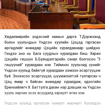
Хөдөлмөрийн үндэсний намын дарга Т.Доржханд
болон хуульчдын Үндсэн хуулийн Цэцэд гаргасан
өргөдлийг өнөөдөр Цэцийн хуралдаанаар шийднэ.
Гэхдээ энэ нь Бага суудлын хуралдаан биш. Харин
Цэцийн гишүүн Б.Буяндэлгэрийн санал болгосон “3
гишүүний” хуралдаан юм. Тиймээс хуульчид үүнийг
Үндсэн хуульд байхгүй хуралдаан хэмээн эсэргүүцэж
буй. Эхнээсээ эсэргүүцэл, шүүмжлэлтэй тулгарсан ч
Цэц ямар ч байсан өнөөдөр хуралдаж, одоогийн
Ерөнхийлөгч Х. Баттулга дахин нэр дэвших нь Үндсэн
хууль зөрчих эсэх асуудалд хариулт өгөх юм.
Үндсэн хуульд оруулсан нэмэлт өөрчөлт бүхэлдээ