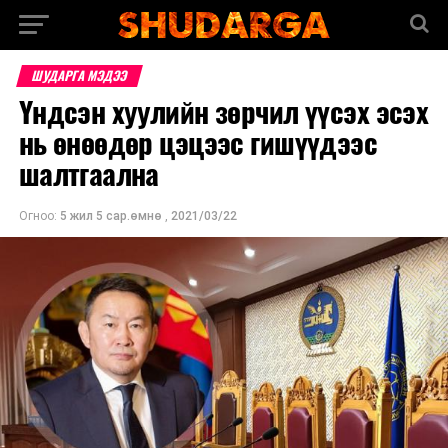
ШУДАРГА МЭДЭЭ
Үндсэн хуулийн зөрчил үүсэх эсэх
нь өнөөдөр цэцээс гишүүдээс
шалтгаална
Огноо:
5 жил 5 сар.өмнө
,
2021/03/22