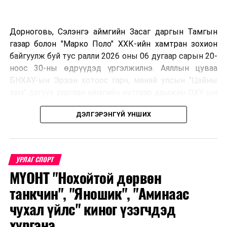
Дорноговь, Сэлэнгэ аймгийн Засаг даргын Тамгын
газар болон "Марко Поло" ХХК-ийн хамтран зохион
байгуулж буй тус ралли 2026 оны 06 дугаар сарын 20-
ноос 30-ны өдрүүдэд үргэлжилнэ. Аяллын цуваа
БНХАУ-ын Эрээн хотоос гарч, манай улсын "Цайны
зам" дагуух зургаан аймгийн нутгаар дамжин ОХУ-ын
Улаан-Үд хотноо барианд орох маршруттай бөгөөд
ДЭЛГЭРЭНГҮЙ УНШИХ
улс тус бүрээс авто спорт сонирхогч тамирчдын 10
автомашин, нийт 75 гаруй хүн бүхий аяллын баг,
хэвлэл мэдээллийн төлөөлөл оролцож байна.
УРЛАГ СПОРТ
МҮОНТ "Нохойтой дөрвөн
Тус автомашинтай брэнд аяллыг зохион байгуулах
танкчин", "Яношик", "Аминаас
шийдвэрийг гурван орны Аялал жуулчлалын сайд
чухал үйлс" киног үзэгчдэд
нарын 2025 онд Дархан-Уул аймагт хийсэн IX
хүргэнэ
уулзалтын үеэр гаргасан бөгөөд энэхүү санаачилгыг