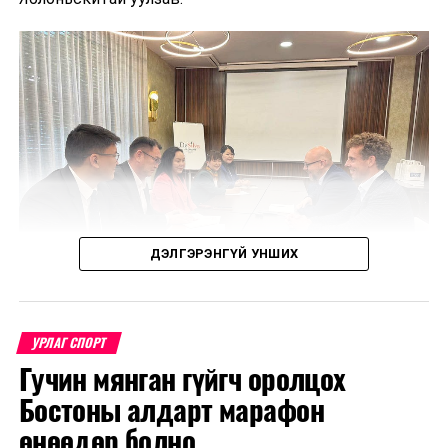
ДЭЛГЭРЭНГҮЙ УНШИХ
УРЛАГ СПОРТ
Гучин мянган гүйгч оролцох
Уулзалтаар Польш болон Монголын өв соёл, ахуй
Бостоны алдарт марафон
амьдрал, үндэстний онцлогийг харуулсан
бүтээлүүдийг солилцохоор боллоо.
өнөөдөр болно