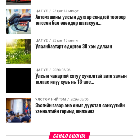
ЦАГ ҮЕ
23 цаг 14 минут
Автомашины улсын дугаар сондгой тоогоор
төгссөн бол өнөөдөр шатахуун...
ЦАГ ҮЕ
23 цаг 18 минут
Улаанбаатарт өдөртөө 30 хэм дулаан
ЦАГ ҮЕ
2026/08/06
Улсын чанартай хатуу хучилттай авто замын
талаас илүү хувь нь 13-аас...
УЛСТӨР НИЙГЭМ
2026/08/06
Засгийн газар энэ оныг дуустал санхүүгийн
хэмнэлтийн горимд шилжинэ
САНАЛ БОЛГОХ