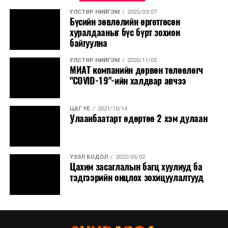
УЛСТӨР НИЙГЭМ
2025/03/07
Бүсийн зөвлөлийн өргөтгөсөн
хуралдааныг бүс бүрт зохион
байгуулна
УЛСТӨР НИЙГЭМ
2020/11/05
МИАТ компанийн дөрвөн төлөөлөгч
"COVID-19"-ийн халдвар авчээ
ЦАГ ҮЕ
2021/10/14
Улаанбаатарт өдөртөө 2 хэм дулаан
ҮЗЭЛ БОДОЛ
2022/05/02
Цахим засаглалын багц хуулиуд ба
тэдгээрийн онцлох зохицуулалтууд