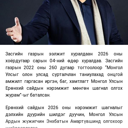
Засгийн газрын ээлжит хуралдаан 2026 оны
хоёрдугаар сарын 04-ний өдөр хуралдав. Засгийн
газрын 2022 оны 260 дугаар тогтоолоор “Монгол
Улсыг олон улсад сурталчлан таниулахад онцгой
амжилт гаргасан иргэн, баг, хамтлагт Монгол Улсын
Ерөнхий сайдын нэрэмжит мөнгөн шагнал олгох
журам”-ыг баталсан.
Ерөнхий сайдын 2026 оны нэрэмжит шагналыг
дэлхийн дуурийн шилдэг дуучин, Монгол Улсын
Ардын жүжигчин Энхбатын Амартүвшинд олгохоор