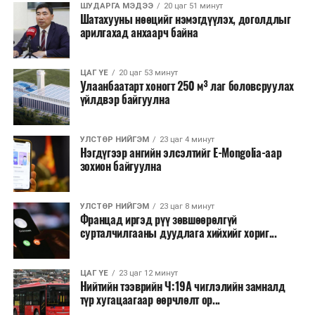
ШУДАРГА МЭДЭЭ
20 цаг 51 минут
Шатахууны нөөцийг нэмэгдүүлэх, доголдлыг
арилгахад анхаарч байна
ЦАГ ҮЕ
20 цаг 53 минут
Улаанбаатарт хоногт 250 м³ лаг боловсруулах
үйлдвэр байгуулна
УЛСТӨР НИЙГЭМ
23 цаг 4 минут
Нэгдүгээр ангийн элсэлтийг E-Mongolia-аар
зохион байгуулна
УЛСТӨР НИЙГЭМ
23 цаг 8 минут
Францад иргэд рүү зөвшөөрөлгүй
сурталчилгааны дуудлага хийхийг хориг...
ЦАГ ҮЕ
23 цаг 12 минут
Нийтийн тээврийн Ч:19А чиглэлийн замналд
түр хугацаагаар өөрчлөлт ор...