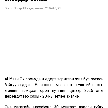
МҮОНТ, "Дэлхийн морьтнууд" төслийн хамтран
Огноо:
3 сар 18 өдөр.өмнө
,
2026/04/21
бүтээсэн "Зөн дагасан монгол адуу" баримтат киног
долоодугаар сарын 13-нд Дэлхийн адууны өдрөөр
Польш улсын үзэгчдийн хүртээл болгоно.
АНУ-ын Эх орончдын өдөрт зориулан жил бүр зохион
байгуулагддаг Бостоны марафон гүйлтийн энэ
жилийн тэмцээн орон нутгийн цагаар 2026 оны
дөрөвдүгээр сарын 20-ны өглөө эхэлнэ.
Энэ удаагийн марафонд 30 мянгаас давсан гүйгч