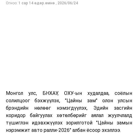
Огноо:
1 сар 14 өдөр.өмнө
,
2026/06/24
УНШСАН:
11993
ДАРААХ МЭДЭЭ
Импортлох, экспортлох согтууруулах ундааны чанар,
аюулгүй байдалд хяналт тавина
ӨМНӨХ МЭДЭЭ
“Сэлбэ голын эх” байгалийн нөөц газрын хилийн заагт
өөрчлөлт оруулах тухай асуудлыг хойшлууллаа
Монгол улс, БНХАУ, ОХУ-ын худалдаа, соёлын
солилцоог бэхжүүлэх, "Цайны зам" олон улсын
брэндийн нөлөөг нэмэгдүүлэх, Эдийн засгийн
коридор байгуулах хөтөлбөрийг аялал жуулчлалд
түшиглэн идэвхжүүлэх зорилготой "Цайны замын
нэрэмжит авто ралли-2026" албан ёсоор эхэллээ.