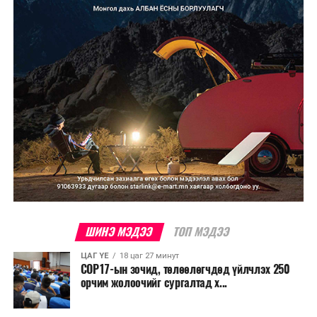
хамгийн эртний марафонуудын нэг бөгөөд анх 1897
онд зохион байгуулагдсан. Түүнээс хойш жил бүр
тасралтгүй зохион байгуулагдаж ирсэн бөгөөд АНУ-
ын Эх орончдын өдөрт зориулан дөрөвдүгээр сарын
гурав дахь Даваа гаригт уламжлал болгон явуулдаг.
Олон улсын марафоны тэмцээнүүд дундаас нэр
хүндээрээ тэргүүлэх энэхүү уралдаанд оролцохын
тулд гүйгчид тодорхой босго хугацаа давсан байх
шаардлагатай нь онцлог юм.
ШИНЭ МЭДЭЭ
ТОП МЭДЭЭ
ЦАГ ҮЕ
18 цаг 27 минут
COP17-ын зочид, төлөөлөгчдөд үйлчлэх 250
орчим жолоочийг сургалтад х...