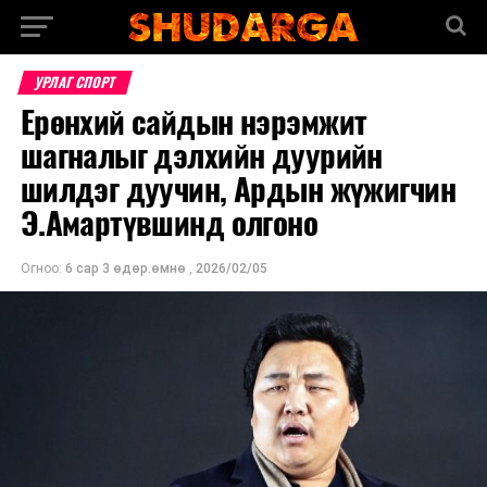
УРЛАГ СПОРТ
Ерөнхий сайдын нэрэмжит
шагналыг дэлхийн дуурийн
шилдэг дуучин, Ардын жүжигчин
Э.Амартүвшинд олгоно
Огноо:
6 сар 3 өдөр.өмнө
,
2026/02/05