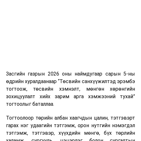
Хуулийг зөрчиж дуудлага хийсэн хувь хүнийг нэг
дуудлага тутамд 75 мянга хүртэлх евро, аж ахуйн
нэгжийг 375 мянга хүртэлх еврогоор торгох
боломжтой. Харин хэрэглэгч өөрөө зөвшөөрсөн,
эсвэл тухайн компанитай өмнө нь гэрээний
харилцаатай бөгөөд шинэ үйлчилгээ санал болгож
буй тохиолдолд хориг үйлчлэхгүй. Иргэд
зөвшөөрөлгүй дуудлагын талаар төрийн цахим
хуудсаар мэдээлэх боломжтой.
Засгийн газрын 2026 оны наймдугаар сарын 5-ны
Шинэ хууль Францын зах зээлд үйлчилдэг гадаадын
өдрийн хуралдаанаар “Төсвийн санхүүжилтэд эрэмбэ
дуудлагын төвүүдэд нөлөөлөхөөр байна. Тухайлбал,
тогтоож, төсвийн хэмнэлт, мөнгөн хөрөнгийн
Мароккогийн дуудлагын төвүүдийн орлогын 80 гаруй
зохицуулалт хийх зарим арга хэмжээний тухай”
хувь Францын зах зээлээс бүрддэг бөгөөд тус улсын
тогтоолыг баталлаа.
40–50 мянган ажлын байр эрсдэлд орж болзошгүйг
Мароккогийн хөдөлмөр эрхлэлтийн сайд мэдэгджээ.
Тогтоолоор төрийн албан хаагчдын цалин, тэтгэвэрт
гарах нэг удаагийн тэтгэмж, орон нутгийн нэмэгдэл
тэтгэмж, тэтгэвэр, хүүхдийн мөнгө, бүх төрлийн
халамж, сургууль, цэцэрлэг болон сургалтын