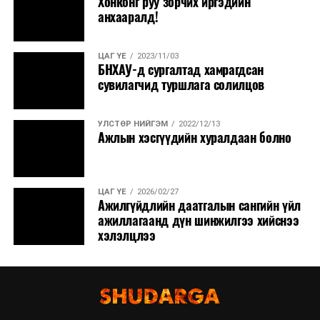
Хонконг руу зорчих иргэдийн
анхааралд!
ЦАГ ҮЕ
2023/11/03
БНХАУ-д сургалтад хамрагдсан
сувилагчид туршлага солилцов
УЛСТӨР НИЙГЭМ
2022/12/13
Ажлын хэсгүүдийн хуралдаан болно
ЦАГ ҮЕ
2026/02/27
Ажилгүйдлийн даатгалын сангийн үйл
ажиллагаанд дүн шинжилгээ хийснээ
хэлэлцлээ