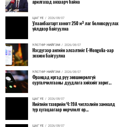
арилгахад анхаарч байна
томилолт, гадаадын зочин хүлээн авах зардал;
Зайлшгүй шаардлагагүй тоног төхөөрөмж,
ЦАГ ҮЕ
2026/08/07
тавилга, автомашин худалдан авах;
Улаанбаатарт хоногт 250 м³ лаг боловсруулах
үйлдвэр байгуулна
Батлан хамгаалах, хууль зүйн салбараас бусад
сургалт, дадлага;
УЛСТӨР НИЙГЭМ
2026/08/07
Хуулиар заавал мэдээлэхээс бусад кино,
Нэгдүгээр ангийн элсэлтийг E-Mongolia-аар
контент, хэвлэлийн зардал;
зохион байгуулна
Заавал олгохоос бусад тэтгэмж, урамшуулал.
УЛСТӨР НИЙГЭМ
2026/08/07
Санхүүгийн хэмнэлтийн горимыг 2026 оны
Францад иргэд рүү зөвшөөрөлгүй
арванхоёрдугаар сарын 31 хүртэл мөрдөнө. Харин
сурталчилгааны дуудлага хийхийг хориг...
эрүүл мэндийн салбар уг хэмнэлтийн горимд
хамрагдахгүй бөгөөд цэцэрлэг, сургуулийн хүүхдийн
ЦАГ ҮЕ
2026/08/07
эрт илрүүлэг, вакцинжуулалт, томуу, томуу төст
Нийтийн тээврийн Ч:19А чиглэлийн замналд
өвчний эсрэг арга хэмжээ зэрэг зайлшгүй
түр хугацаагаар өөрчлөлт ор...
шаардлагатай ажлууд төлөвлөгөөний дагуу
үргэлжилнэ гэж Ерөнхий сайд Н.Учрал онцоллоо.
ЦАГ ҮЕ
2026/08/07