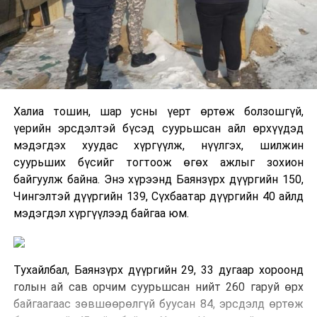
Халиа тошин, шар усны үерт өртөж болзошгүй,
үерийн эрсдэлтэй бүсэд суурьшсан айл өрхүүдэд
мэдэгдэх хуудас хүргүүлж, нүүлгэх, шилжин
суурьших бүсийг тогтоож өгөх ажлыг зохион
байгуулж байна. Энэ хүрээнд Баянзүрх дүүргийн 150,
Чингэлтэй дүүргийн 139, Сүхбаатар дүүргийн 40 айлд
мэдэгдэл хүргүүлээд байгаа юм.
Тухайлбал, Баянзүрх дүүргийн 29, 33 дугаар хороонд
голын ай сав орчим суурьшсан нийт 260 гаруй өрх
байгаагаас зөвшөөрөлгүй буусан 84, эрсдэлд өртөж