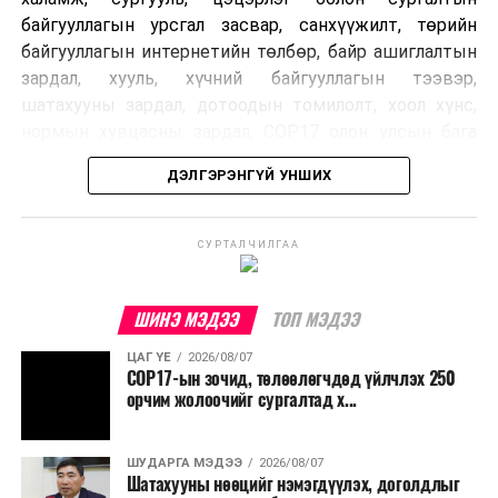
байгууллагын урсгал засвар, санхүүжилт, төрийн
байгууллагын интернетийн төлбөр, байр ашиглалтын
зардал, хууль, хүчний байгууллагын тээвэр,
шатахууны зардал, дотоодын томилолт, хоол хүнс,
нормын хувцасны зардал, COP17 олон улсын бага
хурлын зардал, Засгийн газрын өр, орон нутгийн нөөц
ДЭЛГЭРЭНГҮЙ УНШИХ
хөрөнгийн санхүүжилтийг хэвийн үргэлжлүүлэхээр
шийдвэрлэжээ.
СУРТАЛЧИЛГАА
Харин дараах зардлыг хязгаарлахаар болсон байна.
Үүнд:
ШИНЭ МЭДЭЭ
ТОП МЭДЭЭ
Олон улсын болон Засгийн газрын
ЦАГ ҮЕ
2026/08/07
шийдвэртэйгээс бусад хурал, зөвлөгөөн, ой,
COP17-ын зочид, төлөөлөгчдөд үйлчлэх 250
тэмдэглэлт өдөр, найр наадам, соёлын арга
орчим жолоочийг сургалтад х...
хэмжээ;
Урьдчилан төлөвлөсөн төрийн өндөр албан
ШУДАРГА МЭДЭЭ
2026/08/07
Шатахууны нөөцийг нэмэгдүүлэх, доголдлыг
тушаалтны томилолтоос бусад гадаад