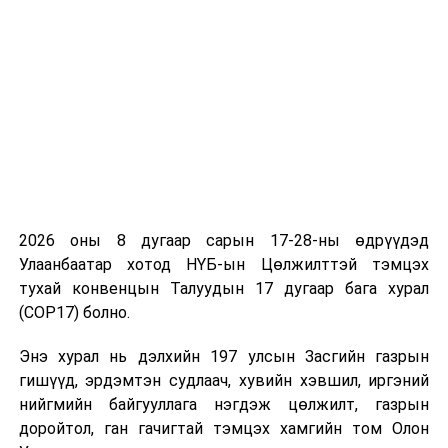
ӨМНӨХ МЭДЭЭ
Үлэг гүрвэлийн 16 олдворыг эх орондоо буцаан авч
ирлээ
2026 оны 8 дугаар сарын 17-28-ны өдрүүдэд
Улаанбаатар хотод НҮБ-ын Цөлжилттэй тэмцэх
тухай конвенцын Талуудын 17 дугаар бага хурал
(COP17) болно.
Энэ хурал нь дэлхийн 197 улсын Засгийн газрын
гишүүд, эрдэмтэн судлаач, хувийн хэвшил, иргэний
нийгмийн байгууллага нэгдэж цөлжилт, газрын
доройтол, ган гачигтай тэмцэх хамгийн том Олон