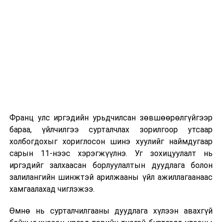
Их, дээд сургуулийн хичээл
2026 оны 9 дүгээр сарын 1-нээс цахимаар
эхэлнэ.
2026 оны 9 дүгээр сарын 14-нөөс танхимаар
үргэлжилнэ.
Оюутны дотуур байр
Франц улс иргэдийн урьдчилсан зөвшөөрөлгүйгээр
2026 оны 9 дүгээр сарын 13-наас оюутнуудыг
бараа, үйлчилгээ сурталчлах зорилгоор утсаар
дотуур байранд оруулж эхэлнэ.
холбогдохыг хориглосон шинэ хуулийг наймдугаар
Сургууль, цэцэрлэгийн үйл ажиллагааны
сарын 11-нээс хэрэгжүүлнэ. Уг зохицуулалт нь
зохицуулалт
иргэдийг залхаасан борлуулалтын дуудлага болон
залилангийн шинжтэй арилжааны үйл ажиллагаанаас
2026 оны 8 дугаар сарын 17–28-ны өдрүүдэд
хамгаалахад чиглэжээ.
нийслэлийн бүх сургууль, цэцэрлэгт ажлын
Өмнө нь сурталчилгааны дуудлага хүлээн авахгүй
байранд элсэлт, бүртгэл болон бусад аливаа