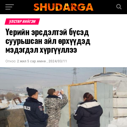
УЛСТӨР НИЙГЭМ
Үерийн эрсдэлтэй бүсэд
суурьшсан айл өрхүүдэд
мэдэгдэл хүргүүллээ
Огноо:
2 жил 5 сар.өмнө
,
2024/03/11