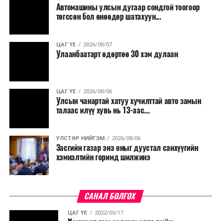
Автомашины улсын дугаар сондгой тоогоор
Мөн бүх шатны төсвийн ерөнхийлөн захирагч нарт
төгссөн бол өнөөдөр шатахуун...
салбар бүрдээ урсгал зардлыг 20 хувиар бууруулах,
нөхөн томилгоо хийхгүй байх, аялал, амралт, зугаалга,
ЦАГ ҮЕ
2026/08/07
хамт олны урлаг, спортын арга хэмжээг зохион
Улаанбаатарт өдөртөө 30 хэм дулаан
байгуулахгүй байх, төрийн албанд шинэ орон тоо бий
болгохгүй байх, эрчим хүчний хэрэглээг хэмнэх, хурал,
сургалтыг цахим хэлбэрт шилжүүлэх, төрийн албан
ЦАГ ҮЕ
2026/08/06
хаагчдыг зарим өдрүүдэд цахимаар ажиллуулах арга
Улсын чанартай хатуу хучилттай авто замын
хэмжээг үргэлжлүүлэхийг үүрэг болголоо.
талаас илүү хувь нь 13-аас...
Төсвийн сахилга бат сайжирч, эдийн засгийн нөхцөл
УЛСТӨР НИЙГЭМ
2026/08/06
байдал хэвийн болсон тохиолдолд эдгээр
Засгийн газар энэ оныг дуустал санхүүгийн
хязгаарлалтыг үе шаттайгаар сулруулах юм.
хэмнэлтийн горимд шилжинэ
САНАЛ БОЛГОХ
ЦАГ ҮЕ
2022/05/17