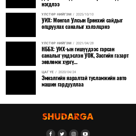
нэгдлээ
УЛСТӨР НИЙГЭМ
2025/10/10
УИХ: Монгол Улсын Ерөнхий сайдыг
огцруулах саналыг хэлэлцэнэ
УЛСТӨР НИЙГЭМ
2021/04/28
НББХ: УИХ-ын гишүүдээс гарсан
саналыг үндэслэн УОК, Засгийн газарт
зөвлөмж хүргү...
ЦАГ ҮЕ
2020/04/24
Эмнэлгийн яаралтай тусламжийн авто
машин гардууллаа