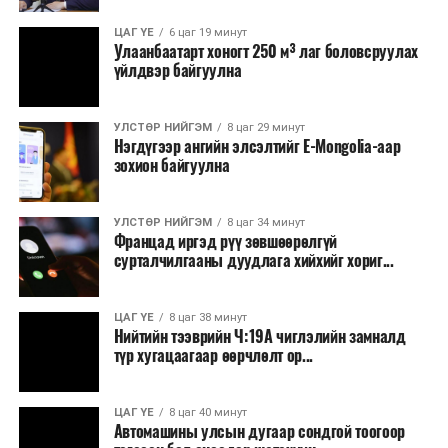
Зайлшгүй шаардлагагүй тоног төхөөрөмж,
УНШСАН:
1740
ЦАГ ҮЕ
6 цаг 19 минут
тавилга, автомашин худалдан авах;
Улаанбаатарт хоногт 250 м³ лаг боловсруулах
ДАРААХ МЭДЭЭ
үйлдвэр байгуулна
Батлан хамгаалах, хууль зүйн салбараас бусад
Метро байгуулах төслийн зөвлөх үйлчилгээ үзүүлэх
тендерийн хоёрдугаар үе шатыг зарлалаа
сургалт, дадлага;
УЛСТӨР НИЙГЭМ
8 цаг 29 минут
Хуулиар заавал мэдээлэхээс бусад кино,
ӨМНӨХ МЭДЭЭ
Нэгдүгээр ангийн элсэлтийг E-Mongolia-аар
УИХ: Өнөөдөр хуралдах ажлын хэсгүүд
контент, хэвлэлийн зардал;
зохион байгуулна
Заавал олгохоос бусад тэтгэмж, урамшуулал.
УЛСТӨР НИЙГЭМ
8 цаг 34 минут
Санхүүгийн хэмнэлтийн горимыг 2026 оны
Францад иргэд рүү зөвшөөрөлгүй
арванхоёрдугаар сарын 31 хүртэл мөрдөнө. Харин
сурталчилгааны дуудлага хийхийг хориг...
эрүүл мэндийн салбар уг хэмнэлтийн горимд
хамрагдахгүй бөгөөд цэцэрлэг, сургуулийн хүүхдийн
ЦАГ ҮЕ
8 цаг 38 минут
эрт илрүүлэг, вакцинжуулалт, томуу, томуу төст
Нийтийн тээврийн Ч:19А чиглэлийн замналд
өвчний эсрэг арга хэмжээ зэрэг зайлшгүй
түр хугацаагаар өөрчлөлт ор...
шаардлагатай ажлууд төлөвлөгөөний дагуу
үргэлжилнэ гэж Ерөнхий сайд Н.Учрал онцоллоо.
ЦАГ ҮЕ
8 цаг 40 минут
Автомашины улсын дугаар сондгой тоогоор
Мөн бүх шатны төсвийн ерөнхийлөн захирагч нарт