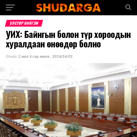
УЛСТӨР НИЙГЭМ
УИХ: Байнгын болон түр хороодын
хуралдаан өнөөдөр болно
Огноо:
2 жил 4 сар.өмнө
,
2024/04/03