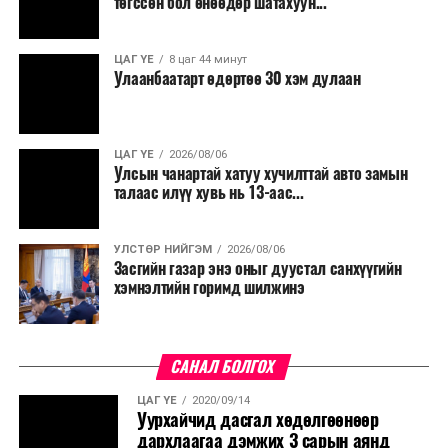
төгссөн бол өнөөдөр шатахуун...
салбар бүрдээ урсгал зардлыг 20 хувиар бууруулах,
нөхөн томилгоо хийхгүй байх, аялал, амралт, зугаалга,
ЦАГ ҮЕ
8 цаг 44 минут
хамт олны урлаг, спортын арга хэмжээг зохион
Улаанбаатарт өдөртөө 30 хэм дулаан
байгуулахгүй байх, төрийн албанд шинэ орон тоо бий
болгохгүй байх, эрчим хүчний хэрэглээг хэмнэх, хурал,
сургалтыг цахим хэлбэрт шилжүүлэх, төрийн албан
ЦАГ ҮЕ
2026/08/06
хаагчдыг зарим өдрүүдэд цахимаар ажиллуулах арга
Улсын чанартай хатуу хучилттай авто замын
хэмжээг үргэлжлүүлэхийг үүрэг болголоо.
талаас илүү хувь нь 13-аас...
Төсвийн сахилга бат сайжирч, эдийн засгийн нөхцөл
УЛСТӨР НИЙГЭМ
2026/08/06
байдал хэвийн болсон тохиолдолд эдгээр
Засгийн газар энэ оныг дуустал санхүүгийн
хязгаарлалтыг үе шаттайгаар сулруулах юм.
хэмнэлтийн горимд шилжинэ
САНАЛ БОЛГОХ
ЦАГ ҮЕ
2020/09/14
Уурхайчид дасгал хөдөлгөөнөөр
дархлаагаа дэмжих 3 сарын аянд