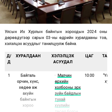
Улсын Их Хурлын байнгын хороодын 2024 оны
дөрөвдүгээр сарын 03-ны өдрийн хуралдааны тов,
хэлэлцэх асуудлыг танилцуулж байна.
Д/
ХУРАЛДААН
ХЭЛЭЛЦЭХ
ЦАГ
ТАН
Д
АСУУДАЛ
1
Байгаль
·
Малчин
10.00
“Үнд
орчин, хүнс,
өрхийн
хуу
хөдөө аж
холбооны эрх
ахуйн
зүйн байдлын
байнгын
тухай
хороо
хуулийн
төсөл болон