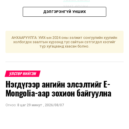
хамт өргөн
ДЭЛГЭРЭНГҮЙ УНШИХ
мэдүүлсэн
хуулийн
төслүүд
/
УИХ-ын
АНХААРУУЛГА: УИХ-ын 2024 оны ээлжит сонгуулийн хуулийн
гишүүн
холбогдох заалтын хүрээнд тус сайтын сэтгэгдэл хэсгийг
түр хугацаанд хаасан болно.
Ж.Батжаргал
нарын 38
гишүүн
2024.03.25-
УЛСТӨР НИЙГЭМ
ны өдөр
Нэгдүгээр ангийн элсэлтийг E-
өргөн
мэдүүлсэн,
Mongolia-аар зохион байгуулна
хэлэлцэх
эсэх
/
Огноо:
8 цаг 29 минут
,
2026/08/07
· Байнгын
хорооны