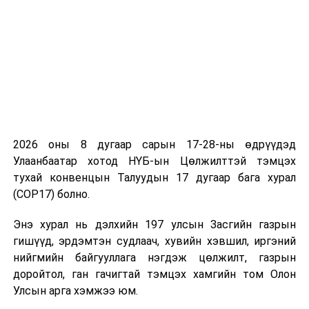
тогтоолын
төсөл /
Ажлын
хэсгийг
шинэчлэн
байгуулах
тухай
/
· Байнгын
2026 оны 8 дугаар сарын 17-28-ны өдрүүдэд
хорооны
Улаанбаатар хотод НҮБ-ын Цөлжилттэй тэмцэх
тогтоолын
тухай конвенцын Талуудын 17 дугаар бага хурал
төсөл /
(COP17) болно.
Цаглавар
батлах тухай
/
Энэ хурал нь дэлхийн 197 улсын Засгийн газрын
гишүүд, эрдэмтэн судлаач, хувийн хэвшил, иргэний
· Бусад
нийгмийн байгууллага нэгдэж цөлжилт, газрын
доройтол, ган гачигтай тэмцэх хамгийн том Олон
2
Эдийн
·
Үнэт
13.30
“Жан
Улсын арга хэмжээ юм.
засгийн
цаасны зах
Д.Сүхб