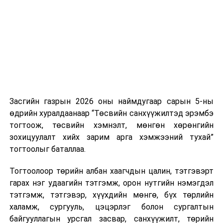
өөрчлөх
нэгжийг 375 мянга хүртэлх еврогоор торгох
асуудлаар
боломжтой. Харин хэрэглэгч өөрөө зөвшөөрсөн,
иргэдийн
эсвэл тухайн компанитай өмнө нь гэрээний
санал авах
харилцаатай бөгөөд шинэ үйлчилгээ санал болгож
журам батлах
буй тохиолдолд хориг үйлчлэхгүй. Иргэд
тухай” Улсын
зөвшөөрөлгүй дуудлагын талаар төрийн цахим
Их Хурлын
хуудсаар мэдээлэх боломжтой.
тогтоолын
төсөл /
Засгийн газрын 2026 оны наймдугаар сарын 5-ны
Шинэ хууль Францын зах зээлд үйлчилдэг гадаадын
Засгийн газар
өдрийн хуралдаанаар “Төсвийн санхүүжилтэд эрэмбэ
дуудлагын төвүүдэд нөлөөлөхөөр байна. Тухайлбал,
2022.01.05-
тогтоож, төсвийн хэмнэлт, мөнгөн хөрөнгийн
Мароккогийн дуудлагын төвүүдийн орлогын 80 гаруй
ны өдөр
зохицуулалт хийх зарим арга хэмжээний тухай”
хувь Францын зах зээлээс бүрддэг бөгөөд тус улсын
өргөн
тогтоолыг баталлаа.
40–50 мянган ажлын байр эрсдэлд орж болзошгүйг
мэдүүлсэн,
Мароккогийн хөдөлмөр эрхлэлтийн сайд мэдэгджээ.
анхны
Тогтоолоор төрийн албан хаагчдын цалин, тэтгэвэрт
хэлэлцүүлэг
/
гарах нэг удаагийн тэтгэмж, орон нутгийн нэмэгдэл
тэтгэмж, тэтгэвэр, хүүхдийн мөнгө, бүх төрлийн
· Бусад
халамж, сургууль, цэцэрлэг болон сургалтын
байгууллагын урсгал засвар, санхүүжилт, төрийн