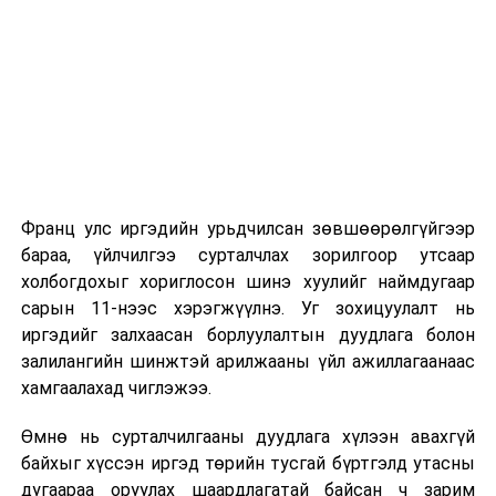
·
Мэргэжлийн
2026 оны 9 дүгээр сарын 1-нээс цахимаар
нэгдсэн
эхэлнэ.
холбооны эрх
2026 оны 9 дүгээр сарын 14-нөөс танхимаар
зүйн байдлын
үргэлжилнэ.
тухай
хуулийн
Оюутны дотуур байр
төсөл
болон
хамт өргөн
Франц улс иргэдийн урьдчилсан зөвшөөрөлгүйгээр
2026 оны 9 дүгээр сарын 13-наас оюутнуудыг
мэдүүлсэн
бараа, үйлчилгээ сурталчлах зорилгоор утсаар
дотуур байранд оруулж эхэлнэ.
хуулийн
холбогдохыг хориглосон шинэ хуулийг наймдугаар
Сургууль, цэцэрлэгийн үйл ажиллагааны
төслүүд
/
сарын 11-нээс хэрэгжүүлнэ. Уг зохицуулалт нь
зохицуулалт
УИХ-ын
иргэдийг залхаасан борлуулалтын дуудлага болон
гишүүн
залилангийн шинжтэй арилжааны үйл ажиллагаанаас
2026 оны 8 дугаар сарын 17–28-ны өдрүүдэд
Н.Учрал
хамгаалахад чиглэжээ.
нийслэлийн бүх сургууль, цэцэрлэгт ажлын
2019.02.20-
Өмнө нь сурталчилгааны дуудлага хүлээн авахгүй
байранд элсэлт, бүртгэл болон бусад аливаа
ны өдөр
байхыг хүссэн иргэд төрийн тусгай бүртгэлд утасны
арга хэмжээ зохион байгуулахгүй болно.
өргөн
дугаараа оруулах шаардлагатай байсан ч зарим
мэдүүлсэн,