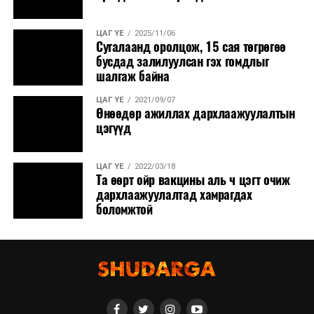
дэвсгэрийн нэгжийг
өөрчлөх асуудлаар
иргэдийн санал авах
ЦАГ ҮЕ
2025/11/06
Сугалаанд оролцож, 15 сая төгрөгөө
журам батлах тухай”
бусдад залилуулсан гэх гомдлыг
Улсын Их Хурлын
шалгаж байна
тогтоолын төсөл
/
Засгийн газар
ЦАГ ҮЕ
2021/09/07
Өнөөдөр ажиллах дархлаажуулалтын
2022.01.05-ны өдөр
цэгүүд
өргөн мэдүүлсэн,
эцсийн
хэлэлцүүлэг
/
ЦАГ ҮЕ
2022/03/18
Та өөрт ойр вакцины аль ч цэгт очиж
·
“Тогтоолын
дархлаажуулалтад хамрагдах
хавсралтад нэмэлт
боломжтой
оруулах тухай” Улсын Их
Хурлын тогтоолын
төсөл
/
УИХ-ын гишүүн
Г.Тэмүүлэн нарын 7
гишүүн 2024.03.25-ны
өдөр өргөн мэдүүлсэн,