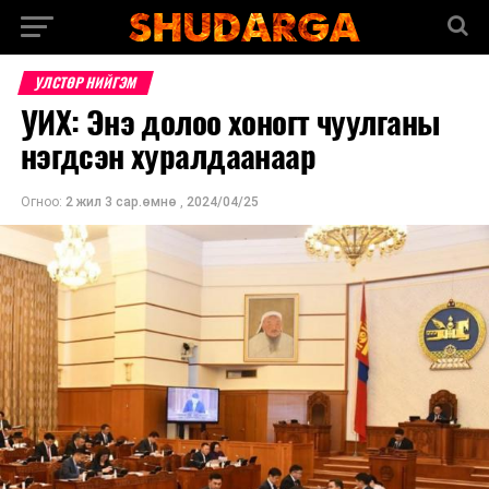
УЛСТӨР НИЙГЭМ
УИХ: Энэ долоо хоногт чуулганы
нэгдсэн хуралдаанаар
Огноо:
2 жил 3 сар.өмнө
,
2024/04/25