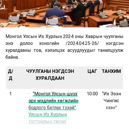
Монгол Улсын Их Хурлын 2024 оны Хаврын чуулганы
энэ долоо хоногийн /2024.04.25-26/ нэгдсэн
хуралдааны тов, хэлэлцэх асуудлуудыг танилцуулж
байна.
Д/
ЧУУЛГАНЫ НЭГДСЭН
ЦАГ
ТАНХИМ
Д
ХУРАЛДААН
1
·
“Монгол Улсын шүүх
10.00
“Их Эзэн
эрх мэдлийн хөгжлийн
Чингис
бодлого батлах тухай”
хаан”
Улсын Их Хурлын
тогтоолын төсөл