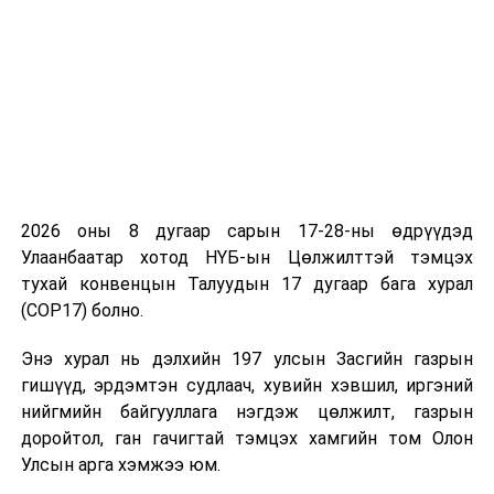
төсөл
/
Засгийн газар
2024.04.18-ны өдөр
өргөн мэдүүлсэн,
соёрхон батлах
/
·
Шинжлэх ухаан,
технологийн тухай
хуулийн шинэчилсэн
2026 оны 8 дугаар сарын 17-28-ны өдрүүдэд
найруулгын төсөл болон
Улаанбаатар хотод НҮБ-ын Цөлжилттэй тэмцэх
хамт өргөн мэдүүлсэн
тухай конвенцын Талуудын 17 дугаар бага хурал
хуулийн төслүүд
/
(COP17) болно.
Засгийн газар
2024.04.18-ны өдөр
Энэ хурал нь дэлхийн 197 улсын Засгийн газрын
өргөн мэдүүлсэн,
гишүүд, эрдэмтэн судлаач, хувийн хэвшил, иргэний
хэлэлцэх эсэх
/
нийгмийн байгууллага нэгдэж цөлжилт, газрын
доройтол, ган гачигтай тэмцэх хамгийн том Олон
·
Биеийн тамир,
Улсын арга хэмжээ юм.
спортын тухай хуулийн
шинэчилсэн найруулгын