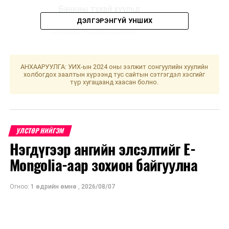
·
Банкны тухай хуульд
нэмэлт, өөрчлөлт
ДЭЛГЭРЭНГҮЙ УНШИХ
оруулах тухай хуулийг
дагаж мөрдөх журмын
тухай хуульд өөрчлөлт
АНХААРУУЛГА: УИХ-ын 2024 оны ээлжит сонгуулийн хуулийн
оруулах тухай хуулийн
холбогдох заалтын хүрээнд тус сайтын сэтгэгдэл хэсгийг
төсөл
/
УИХ-ын гишүүн
түр хугацаанд хаасан болно.
Б.Баттөмөр 2024.02.07-
ны өдөр өргөн
мэдүүлсэн,
хэлэлцэх
УЛСТӨР НИЙГЭМ
эсэх
/
Нэгдүгээр ангийн элсэлтийг E-
·
Дээд боловсролд
Mongolia-аар зохион байгуулна
хамаарах эрдмийн
зэргийг хүлээн
Огноо:
1 өдрийн өмнө
,
2026/08/07
зөвшөөрөх тухай
дэлхий дахины
конвенцыг соёрхон
батлах тухай хуулийн