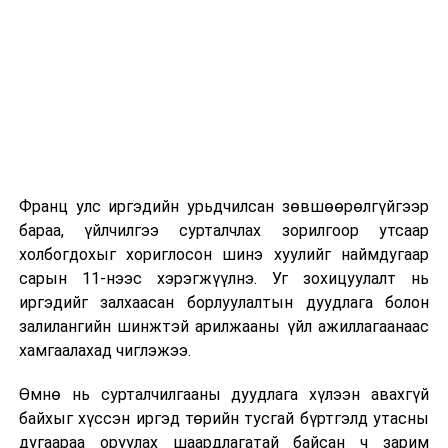
тухай хуулийн төсөл
2026 оны 9 дүгээр сарын 1-нээс цахимаар
болон хамт өргөн
эхэлнэ.
мэдүүлсэн хуулийн
төслүүд
/
Засгийн газар
2026 оны 9 дүгээр сарын 14-нөөс танхимаар
2023.04.19-ний өдөр
үргэлжилнэ.
өргөн мэдүүлсэн,
анхны
Оюутны дотуур байр
хэлэлцүүлэг
/
Франц улс иргэдийн урьдчилсан зөвшөөрөлгүйгээр
·
Хүмүүнлэг
2026 оны 9 дүгээр сарын 13-наас оюутнуудыг
бараа, үйлчилгээ сурталчлах зорилгоор утсаар
боловсролыг дэмжих
дотуур байранд оруулж эхэлнэ.
холбогдохыг хориглосон шинэ хуулийг наймдугаар
тухай хуулийн төсөл
/
Сургууль, цэцэрлэгийн үйл ажиллагааны
сарын 11-нээс хэрэгжүүлнэ. Уг зохицуулалт нь
УИХ-ын гишүүн Б.Бат-
зохицуулалт
иргэдийг залхаасан борлуулалтын дуудлага болон
Эрдэнэ нарын 4 гишүүн
залилангийн шинжтэй арилжааны үйл ажиллагаанаас
2020.05.04-ний өдөр
2026 оны 8 дугаар сарын 17–28-ны өдрүүдэд
хамгаалахад чиглэжээ.
өргөн мэдүүлсэн,
анхны
нийслэлийн бүх сургууль, цэцэрлэгт ажлын
хэлэлцүүлэг
/
Өмнө нь сурталчилгааны дуудлага хүлээн авахгүй
байранд элсэлт, бүртгэл болон бусад аливаа
байхыг хүссэн иргэд төрийн тусгай бүртгэлд утасны
арга хэмжээ зохион байгуулахгүй болно.
·
Монгол Улсын Их
дугаараа оруулах шаардлагатай байсан ч зарим
Хурлын тухай хуулийн