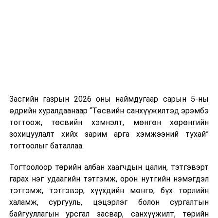
гишүүн 2024.04.05-ны
нэгжийг 375 мянга хүртэлх еврогоор торгох
өдөр өргөн мэдүүлсэн,
боломжтой. Харин хэрэглэгч өөрөө зөвшөөрсөн,
анхны хэлэлцүүлэг
/
эсвэл тухайн компанитай өмнө нь гэрээний
харилцаатай бөгөөд шинэ үйлчилгээ санал болгож
·
Монгол Улсын Их
буй тохиолдолд хориг үйлчлэхгүй. Иргэд
Хурлын хяналт
зөвшөөрөлгүй дуудлагын талаар төрийн цахим
шалгалтын тухай
хуудсаар мэдээлэх боломжтой.
хуулийн шинэчилсэн
найруулгын төсөл болон
Засгийн газрын 2026 оны наймдугаар сарын 5-ны
Шинэ хууль Францын зах зээлд үйлчилдэг гадаадын
хамт өргөн мэдүүлсэн
өдрийн хуралдаанаар “Төсвийн санхүүжилтэд эрэмбэ
дуудлагын төвүүдэд нөлөөлөхөөр байна. Тухайлбал,
хуулийн төслүүд
/
УИХ-
тогтоож, төсвийн хэмнэлт, мөнгөн хөрөнгийн
Мароккогийн дуудлагын төвүүдийн орлогын 80 гаруй
ын гишүүн Н.Энхболд
зохицуулалт хийх зарим арга хэмжээний тухай”
хувь Францын зах зээлээс бүрддэг бөгөөд тус улсын
нарын 3 гишүүн
тогтоолыг баталлаа.
40–50 мянган ажлын байр эрсдэлд орж болзошгүйг
2024.04.05-ны өдөр
Мароккогийн хөдөлмөр эрхлэлтийн сайд мэдэгджээ.
өргөн мэдүүлсэн,
анхны
Тогтоолоор төрийн албан хаагчдын цалин, тэтгэвэрт
хэлэлцүүлэг
/
гарах нэг удаагийн тэтгэмж, орон нутгийн нэмэгдэл
тэтгэмж, тэтгэвэр, хүүхдийн мөнгө, бүх төрлийн
·
Гаалийн албан
халамж, сургууль, цэцэрлэг болон сургалтын
татвараас чөлөөлөх
байгууллагын урсгал засвар, санхүүжилт, төрийн