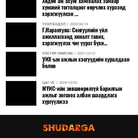
Хөдөө аж ахуйг хамгаалах замаар
хүнсний тогтолцоог өөрчлөх хүрээнд
хэрэгжүүлсэн ...
ҮЗЭЛ БОДОЛ
2024/06/14
Г.Нарантуяа: Сонгуулийн үйл
ажиллагаанд хяналт тавих,
хэрэгжүүлэх чиг үүрэг бүхи...
УЛСТӨР НИЙГЭМ
2021/10/13
УИХ-ын ажлын хэсгүүдийн хуралдаан
болно
ЦАГ ҮЕ
2024/10/02
МҮИС-ийн зөвшөөрөлгүй барилгын
ажлыг зогсоох албан шаардлага
хүргүүлжээ