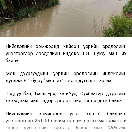
Нийслэлийн хэмжээнд хийсэн үерийн эрсдэлийн
үнэлгээгээр эрсдэлийн индекс 10.6 буюу маш их
байна.
Мөн дүүргүүдийн үерийн эрсдэлийн индексийн
дундаж 8.1 буюу “маш их” гэсэн дүгнэлт гарлаа.
Тодруулбал, Баянзүрх, Хан-Уул, Сүхбаатар дүүргийн
хувьд хамгийн өндөр эрсдэлтэйд тооцогдож байна.
Нийслэлийн хэмжээнд үерт өртөх байдлын
үнэлгээгээр 25.000 орчим хүн ам өртөх магадлалтай
гэсэн дүгнэлтийг гаргаад байна
гэж ОБЕГ-аас