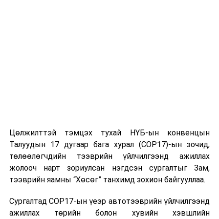
ӨМНӨХ МЭДЭЭ
Пусан хотын Эдийн засгийг дэмжих агентлагийн даргыг
хүлээн авч уулзлаа
Цөлжилттэй тэмцэх тухай НҮБ-ын конвенцын
Талуудын 17 дугаар бага хурал (COP17)-ын зочид,
төлөөлөгчдийн тээврийн үйлчилгээнд ажиллах
жолооч нарт зориулсан нэгдсэн сургалтыг Зам,
тээврийн яамны “Хөсөг” танхимд зохион байгууллаа.
Сургалтад COP17-ын үеэр автотээврийн үйлчилгээнд
ажиллах төрийн болон хувийн хэвшлийн