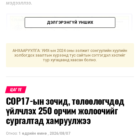
мэдээллээ.
ДЭЛГЭРЭНГҮЙ УНШИХ
АНХААРУУЛГА: УИХ-ын 2024 оны ээлжит сонгуулийн хуулийн
холбогдох заалтын хүрээнд тус сайтын сэтгэгдэл хэсгийг
түр хугацаанд хаасан болно.
ЦАГ ҮЕ
COP17-ын зочид, төлөөлөгчдөд
үйлчлэх 250 орчим жолоочийг
сургалтад хамруулжээ
УНШСАН:
1575
ДАРААХ МЭДЭЭ
Огноо:
1 өдрийн өмнө
,
2026/08/07
Хур хог цэвэрлэх ажлыг эхлүүллээ