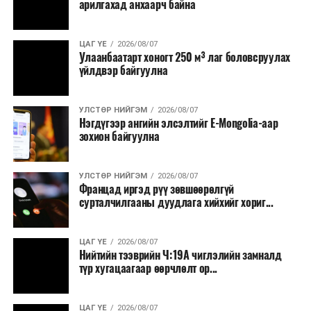
арилгахад анхаарч байна
ЦАГ ҮЕ
2026/08/07
Улаанбаатарт хоногт 250 м³ лаг боловсруулах
үйлдвэр байгуулна
УЛСТӨР НИЙГЭМ
2026/08/07
Нэгдүгээр ангийн элсэлтийг E-Mongolia-аар
зохион байгуулна
УЛСТӨР НИЙГЭМ
2026/08/07
Францад иргэд рүү зөвшөөрөлгүй
сурталчилгааны дуудлага хийхийг хориг...
ЦАГ ҮЕ
2026/08/07
Нийтийн тээврийн Ч:19А чиглэлийн замналд
түр хугацаагаар өөрчлөлт ор...
ЦАГ ҮЕ
2026/08/07