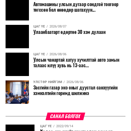
Автомашины улсын дугаар сондгой тоогоор
төгссөн бол өнөөдөр шатахуун...
ЦАГ ҮЕ
2026/08/07
Улаанбаатарт өдөртөө 30 хэм дулаан
ЦАГ ҮЕ
2026/08/06
Улсын чанартай хатуу хучилттай авто замын
талаас илүү хувь нь 13-аас...
УЛСТӨР НИЙГЭМ
2026/08/06
Засгийн газар энэ оныг дуустал санхүүгийн
хэмнэлтийн горимд шилжинэ
САНАЛ БОЛГОХ
ЦАГ ҮЕ
2022/09/14