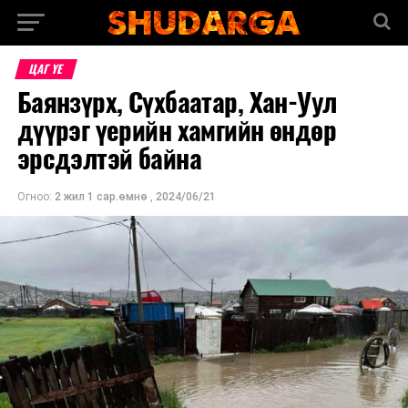
ЦАГ ҮЕ
Баянзүрх, Сүхбаатар, Хан-Уул
дүүрэг үерийн хамгийн өндөр
эрсдэлтэй байна
Огноо:
2 жил 1 сар.өмнө
,
2024/06/21