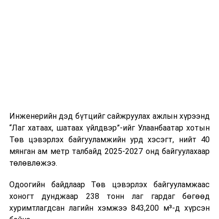
буудал болон арга хэмжээний байршилд хүргэх үе
шат, маршрут, хөдөлгөөний зохион байгуулалт,
цагийн менежмент, мэдээлэл дамжуулах журам,
холбогдох байгууллагуудын уялдаа холбоо, аюулгүй
ажиллагааны чиглэлээр жолооч нарыг сургалт, арга
зүйгээр хангаж байна.
Мөн зам тээврийн осол, саатал болон бусад эрсдэл,
онцгой нөхцөл үүссэн үед авах арга хэмжээ, ачаалал
ихтэй нөхцөлд тайван, зөв, шуурхай шийдвэр гаргах,
Инженерийн дэд бүтцийг сайжруулах ажлын хүрээнд
өдөр тутмын ажлын бэлэн байдлыг хангах зэрэг
“Лаг хатаах, шатаах үйлдвэр”-ийг Улаанбаатар хотын
практик ур чадварыг сургалтын хөтөлбөрт тусгажээ.
Төв цэвэрлэх байгууламжийн урд хэсэгт, нийт 40
мянган ам метр талбайд 2025-2027 онд байгуулахаар
Сургалтыг танилцуулах лекц, асуулт-хариулт,
төлөвлөжээ.
жишээнд суурилсан сургалт, багаар ажиллах дасгал,
маршрут болон тээвэрлэлтийн урсгалын зураглалтай
Одоогийн байдлаар Төв цэвэрлэх байгууламжаас
танилцах, онцгой нөхцөлд ажиллах дадлага зэрэг
хоногт дунджаар 238 тонн лаг гардаг бөгөөд
онол, практик хосолсон хэлбэрээр зохион байгуулж
хуримтлагдсан лагийн хэмжээ 843,200 м³-д хүрсэн
байна.