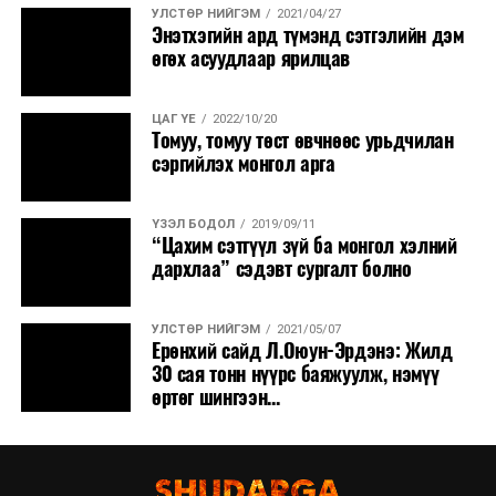
УЛСТӨР НИЙГЭМ
2021/04/27
Энэтхэгийн ард түмэнд сэтгэлийн дэм
өгөх асуудлаар ярилцав
ЦАГ ҮЕ
2022/10/20
Томуу, томуу төст өвчнөөс урьдчилан
сэргийлэх монгол арга
ҮЗЭЛ БОДОЛ
2019/09/11
“Цахим сэтгүүл зүй ба монгол хэлний
дархлаа” сэдэвт сургалт болно
УЛСТӨР НИЙГЭМ
2021/05/07
Ерөнхий сайд Л.Оюун-Эрдэнэ: Жилд
30 сая тонн нүүрс баяжуулж, нэмүү
өртөг шингээн...