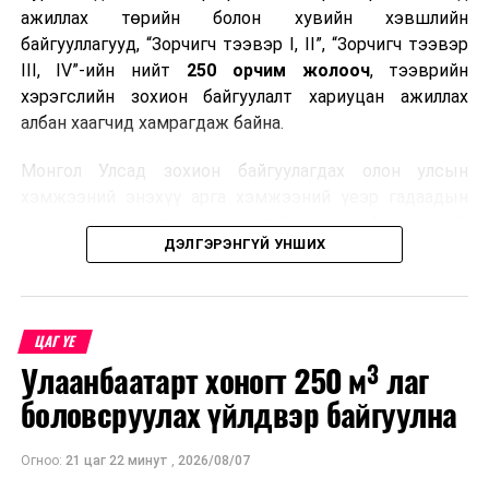
ажиллах төрийн болон хувийн хэвшлийн
байгууллагууд, “Зорчигч тээвэр I, II”, “Зорчигч тээвэр
III, IV”-ийн нийт
250 орчим жолооч
, тээврийн
хэрэгслийн зохион байгуулалт хариуцан ажиллах
албан хаагчид хамрагдаж байна.
Монгол Улсад зохион байгуулагдах олон улсын
хэмжээний энэхүү арга хэмжээний үеэр гадаадын
зочид, төлөөлөгчдөд аюулгүй, шуурхай, соёлтой,
ДЭЛГЭРЭНГҮЙ УНШИХ
мэргэжлийн түвшинд тээврийн үйлчилгээ үзүүлэх
бэлтгэлийг хангах нь сургалтын гол зорилго юм.
Сургалтаар COP17-ын ерөнхий ойлголт, ач холбогдол,
ЦАГ ҮЕ
зохион байгуулалтын онцлог, зочид, төлөөлөгчдийн
Улаанбаатарт хоногт 250 м³ лаг
ангилал, үйлчилгээний стандарт, жолооч нарын үүрэг
хариуцлага, сахилга бат, үйлчилгээний соёл, ёс зүй,
боловсруулах үйлдвэр байгуулна
мэргэжлийн харилцааны талаар нэгдсэн мэдээлэл
өгчээ.
Огноо:
21 цаг 22 минут
,
2026/08/07