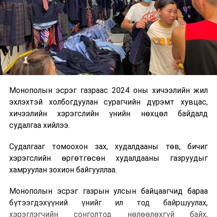
Монополын эсрэг газраас 2024 оны хичээлийн жил
эхлэхтэй холбогдуулан сурагчийн дүрэмт хувцас,
хичээлийн хэрэгслийн үнийн нөхцөл байдалд
судалгаа хийлээ.
Судалгааг томоохон зах, худалдааны төв, бичиг
хэрэгслийн өргөтгөсөн худалдааны газруудыг
хамруулан зохион байгууллаа.
Монополын эсрэг газрын улсын байцаагчид бараа
бүтээгдэхүүний үнийг ил тод байршуулах,
хэрэглэгчийн сонголтод нөлөөлөхгүй байх,