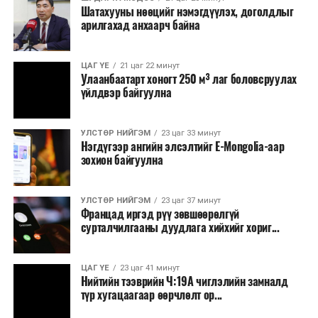
Шатахууны нөөцийг нэмэгдүүлэх, доголдлыг
арилгахад анхаарч байна
ЦАГ ҮЕ
21 цаг 22 минут
Улаанбаатарт хоногт 250 м³ лаг боловсруулах
үйлдвэр байгуулна
УЛСТӨР НИЙГЭМ
23 цаг 33 минут
Нэгдүгээр ангийн элсэлтийг E-Mongolia-аар
зохион байгуулна
УЛСТӨР НИЙГЭМ
23 цаг 37 минут
Францад иргэд рүү зөвшөөрөлгүй
сурталчилгааны дуудлага хийхийг хориг...
ЦАГ ҮЕ
23 цаг 41 минут
Нийтийн тээврийн Ч:19А чиглэлийн замналд
түр хугацаагаар өөрчлөлт ор...