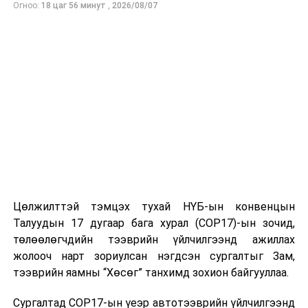
Огноо:
18 цаг 56 минут
,
2026/08/07
ӨМНӨХ МЭДЭЭ
Засгийн газрын ээлжит хуралдаан боллоо
Цөлжилттэй тэмцэх тухай НҮБ-ын конвенцын
Талуудын 17 дугаар бага хурал (COP17)-ын зочид,
төлөөлөгчдийн тээврийн үйлчилгээнд ажиллах
жолооч нарт зориулсан нэгдсэн сургалтыг Зам,
тээврийн яамны “Хөсөг” танхимд зохион байгууллаа.
Сургалтад COP17-ын үеэр автотээврийн үйлчилгээнд