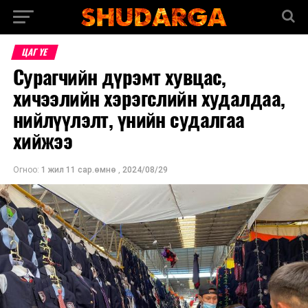
ЦАГ ҮЕ
Сурагчийн дүрэмт хувцас,
хичээлийн хэрэгслийн худалдаа,
нийлүүлэлт, үнийн судалгаа
хийжээ
Огноо:
1 жил 11 сар.өмнө
,
2024/08/29