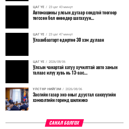
ЦАГ ҮЕ
23 цаг 43 минут
Автомашины улсын дугаар сондгой тоогоор
төгссөн бол өнөөдөр шатахуун...
ЦАГ ҮЕ
23 цаг 47 минут
Улаанбаатарт өдөртөө 30 хэм дулаан
ЦАГ ҮЕ
2026/08/06
Улсын чанартай хатуу хучилттай авто замын
талаас илүү хувь нь 13-аас...
УЛСТӨР НИЙГЭМ
2026/08/06
Засгийн газар энэ оныг дуустал санхүүгийн
хэмнэлтийн горимд шилжинэ
САНАЛ БОЛГОХ