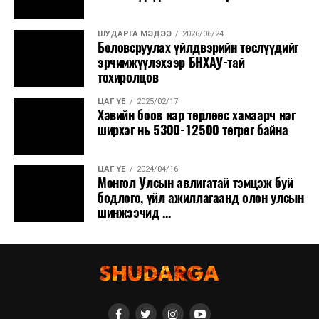
ШУДАРГА МЭДЭЭ
2026/06/24
Боловсруулах үйлдвэрийн төслүүдийг
эрчимжүүлэхээр БНХАУ-тай
тохиролцов
ЦАГ ҮЕ
2025/02/17
Хэвийн боов нэр төрлөөс хамаарч нэг
ширхэг нь 5300-12500 төгрөг байна
ЦАГ ҮЕ
2024/04/16
Монгол Улсын авлигатай тэмцэж буй
бодлого, үйл ажиллагаанд олон улсын
шинжээчид ...