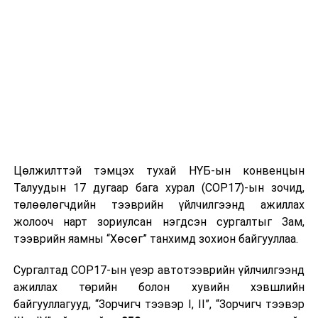
хийгдэнэ.
Түүнчлэн Сүхбаатар аймгийн Эрдэнэцагаан,
Түмэнцогт, Онгон, Халзан, Баяндэлгэр, Эрдэнэцагаан,
Түвшинширээ, Уулбаян сумын 9, Завхан аймгийн Их
уул, Тэс, Баянхайрхан, Тосонцэнгэл, Цагаанхайрхан,
Дөрвөлжин, Баян-Тэс, Сантмаргац сумын 8, Увс
аймгийн Завхан, Зүүнхангай сумын 2, Өвөрхангай
аймгийн Баруунбаян-Улаан, Төгрөг, Есөнзүйл, Богд,
Хайрхан дулаан, Баянгол, Гучин-Ус, Нарийнтээл,
Цөлжилттэй тэмцэх тухай НҮБ-ын конвенцын
Зүүнбаян-Улаан, Баян-Өндөр сумын 10, Төв аймгийн
Талуудын 17 дугаар бага хурал (COP17)-ын зочид,
Мөнгөнморьт, Угтаалцайдам, Эрдэнэ, Цээл, Баян-
төлөөлөгчдийн тээврийн үйлчилгээнд ажиллах
Өнжүүл, Алтанбулаг, Баяндэлгэр сумын 7 багт нийт 16
жолооч нарт зориулсан нэгдсэн сургалтыг Зам,
аймагт харилцаа холбооны дэд бүтцийг бий болгоно.
тээврийн яамны “Хөсөг” танхимд зохион байгууллаа.
Сургалтад COP17-ын үеэр автотээврийн үйлчилгээнд
Уг төслийн хүрээнд хөдөөгийн алслагдсан багуудад
ажиллах төрийн болон хувийн хэвшлийн
харилцаа холбооны байр, цамхгийн дэд бүтцийг
байгууллагууд, “Зорчигч тээвэр I, II”, “Зорчигч тээвэр
байгуулж, үүрэн холбооны 4G үйлчилгээг нэвтрүүлнэ.