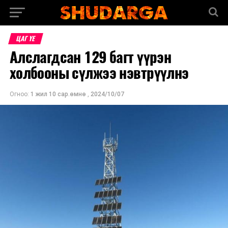
ЦАГ ҮЕ
Алслагдсан 129 багт үүрэн
холбооны сүлжээ нэвтрүүлнэ
Огноо:
1 жил 10 сар.өмнө
,
2024/10/07