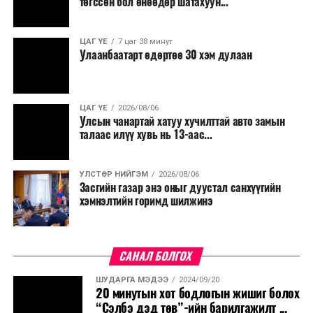
төгссөн бол өнөөдөр шатахуун...
ЦАГ ҮЕ
7 цаг 38 минут
Улаанбаатарт өдөртөө 30 хэм дулаан
ЦАГ ҮЕ
2026/08/06
Улсын чанартай хатуу хучилттай авто замын
талаас илүү хувь нь 13-аас...
УЛСТӨР НИЙГЭМ
2026/08/06
Засгийн газар энэ оныг дуустал санхүүгийн
хэмнэлтийн горимд шилжинэ
САНАЛ БОЛГОХ
ШУДАРГА МЭДЭЭ
2024/09/20
20 минутын хот бодлогын жишиг болох
“Сэлбэ дэд төв”-ийн барилгажилт ...