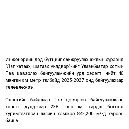
шат, маршрут, хөдөлгөөний зохион байгуулалт,
цагийн менежмент, мэдээлэл дамжуулах журам,
холбогдох байгууллагуудын уялдаа холбоо, аюулгүй
ажиллагааны чиглэлээр жолооч нарыг сургалт, арга
зүйгээр хангаж байна.
Мөн зам тээврийн осол, саатал болон бусад эрсдэл,
онцгой нөхцөл үүссэн үед авах арга хэмжээ, ачаалал
ихтэй нөхцөлд тайван, зөв, шуурхай шийдвэр гаргах,
Инженерийн дэд бүтцийг сайжруулах ажлын хүрээнд
өдөр тутмын ажлын бэлэн байдлыг хангах зэрэг
“Лаг хатаах, шатаах үйлдвэр”-ийг Улаанбаатар хотын
практик ур чадварыг сургалтын хөтөлбөрт тусгажээ.
Төв цэвэрлэх байгууламжийн урд хэсэгт, нийт 40
мянган ам метр талбайд 2025-2027 онд байгуулахаар
Сургалтыг танилцуулах лекц, асуулт-хариулт,
төлөвлөжээ.
жишээнд суурилсан сургалт, багаар ажиллах дасгал,
маршрут болон тээвэрлэлтийн урсгалын зураглалтай
Одоогийн байдлаар Төв цэвэрлэх байгууламжаас
танилцах, онцгой нөхцөлд ажиллах дадлага зэрэг
хоногт дунджаар 238 тонн лаг гардаг бөгөөд
онол, практик хосолсон хэлбэрээр зохион байгуулж
хуримтлагдсан лагийн хэмжээ 843,200 м³-д хүрсэн
байна.
байна.
Сургалтын үеэр COP17 олон улсын бага хурлыг