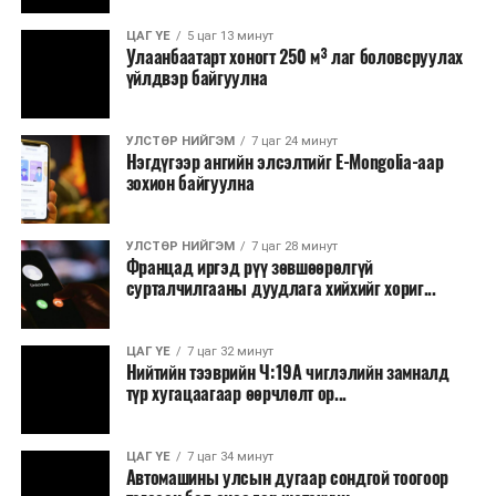
ЦАГ ҮЕ
5 цаг 13 минут
Улаанбаатарт хоногт 250 м³ лаг боловсруулах
үйлдвэр байгуулна
УЛСТӨР НИЙГЭМ
7 цаг 24 минут
Нэгдүгээр ангийн элсэлтийг E-Mongolia-аар
зохион байгуулна
УЛСТӨР НИЙГЭМ
7 цаг 28 минут
Францад иргэд рүү зөвшөөрөлгүй
сурталчилгааны дуудлага хийхийг хориг...
ЦАГ ҮЕ
7 цаг 32 минут
Нийтийн тээврийн Ч:19А чиглэлийн замналд
түр хугацаагаар өөрчлөлт ор...
ЦАГ ҮЕ
7 цаг 34 минут
Автомашины улсын дугаар сондгой тоогоор