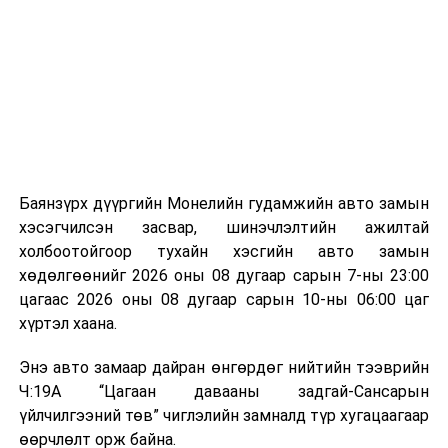
байгууламжаас гардаг лагийг байгаль орчинд аюулгүй
мэдээллээ.
аргаар боловсруулж, эзлэхүүнийг эрс бууруулах
зориулалттай. Лагийг өндөр температурт шатааснаар
эзлэхүүн нь 90 хүртэл хувиар буурч, бактери, вирус
болон бусад өвчин үүсгэгч бичил биетнийг устгах
боломжтой.
Түүнчлэн шаталтын явцад үүсэх дулааныг цахилгаан
болон дулааны эрчим хүч үйлдвэрлэхэд ашиглаж
Баянзүрх дүүргийн Монелийн гудамжийн авто замын
болдог. Зарим технологийн хувьд шаталтын дараа
хэсэгчилсэн засвар, шинэчлэлтийн ажилтай
үлдэх үнснээс фосфор зэрэг ашигт эрдсийг сэргээн
холбоотойгоор тухайн хэсгийн авто замын
авах боломжтой аж.
хөдөлгөөнийг 2026 оны 08 дугаар сарын 7-ны 23:00
цагаас 2026 оны 08 дугаар сарын 10-ны 06:00 цаг
Япон, Герман, Швейцар, Нидерланд, Өмнөд Солонгос
хүртэл хаана.
зэрэг улс лаг хатаах, шатаах технологийг ашиглаж
байна. Тухайлбал, Германд лаг шатаах үйлдвэрээс
Энэ авто замаар дайран өнгөрдөг нийтийн тээврийн
гарсан үнснээс фосфор сэргээн авах технологи
Ч:19А “Цагаан давааны задгай-Сансарын
ашигладаг бол Нидерландад төвлөрсөн лаг
үйлчилгээний төв” чиглэлийн замналд түр хугацаагаар
боловсруулах үйлдвэрүүдээр дулаан, цахилгаан
өөрчлөлт орж байна.