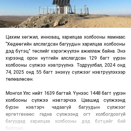
Цахим хөгжил, инновац, харилцаа холбооны яамнаас
“Хөдөөгийн алслагдсан багуудын харилцаа холбооны
дэд бүтэц” төслийг хэрэгжүүлэн ажиллаж байна. Энэ
хүрээнд орон нутгийн алслагдсан 129 багт үүрэн
холбооны сүлжээ нэвтрүүлнэ. Тодруулбал, 2024 онд
74, 2025 онд 55 багт энэхүү сүлжээг нэвтрүүлэхээр
төлөвлөсөн.
Монгол Улс нийт 1639 багтай. Үүнээс 1448 багт үүрэн
холбооны сүлжээ нэвтэрчээ. Цаашид сүлжээнд
бүрэн нэвтэрч чадаагүй багуудын сүлжээг
өргөтгөхөөс гадна сүлжээнд огт холбогдоогүй
багуудад харилцаа холбооны дэд бүтцийг бий
болгоно.