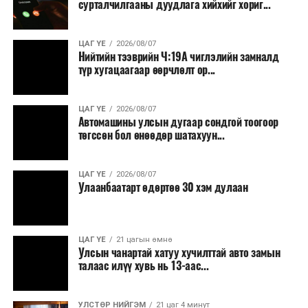
сурталчилгааны дуудлага хийхийг хориг...
томилолт, гадаадын зочин хүлээн авах зардал;
Зайлшгүй шаардлагагүй тоног төхөөрөмж,
ЦАГ ҮЕ
2026/08/07
тавилга, автомашин худалдан авах;
Нийтийн тээврийн Ч:19А чиглэлийн замналд
түр хугацаагаар өөрчлөлт ор...
Батлан хамгаалах, хууль зүйн салбараас бусад
сургалт, дадлага;
ЦАГ ҮЕ
2026/08/07
Хуулиар заавал мэдээлэхээс бусад кино,
Автомашины улсын дугаар сондгой тоогоор
контент, хэвлэлийн зардал;
төгссөн бол өнөөдөр шатахуун...
Заавал олгохоос бусад тэтгэмж, урамшуулал.
ЦАГ ҮЕ
2026/08/07
Санхүүгийн хэмнэлтийн горимыг 2026 оны
Улаанбаатарт өдөртөө 30 хэм дулаан
арванхоёрдугаар сарын 31 хүртэл мөрдөнө. Харин
эрүүл мэндийн салбар уг хэмнэлтийн горимд
хамрагдахгүй бөгөөд цэцэрлэг, сургуулийн хүүхдийн
ЦАГ ҮЕ
21 цагын өмнө
эрт илрүүлэг, вакцинжуулалт, томуу, томуу төст
Улсын чанартай хатуу хучилттай авто замын
өвчний эсрэг арга хэмжээ зэрэг зайлшгүй
талаас илүү хувь нь 13-аас...
шаардлагатай ажлууд төлөвлөгөөний дагуу
үргэлжилнэ гэж Ерөнхий сайд Н.Учрал онцоллоо.
УЛСТӨР НИЙГЭМ
21 цаг 4 минут