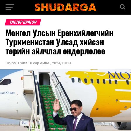
УЛСТӨР НИЙГЭМ
Монгол Улсын Ерөнхийлөгчийн
Туркменистан Улсад хийсэн
төрийн айлчлал өндөрлөлөө
Огноо:
1 жил 10 сар.өмнө
,
2024/10/14