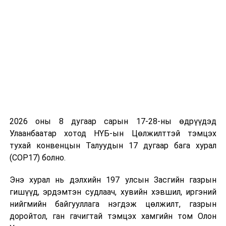
хамтарсан тоглолт”-ыг хоёр улсын Төрийн тэргүүн
нарын ивээл дор зохион байгуулж, Монгол Улсын
Морин хуурын найрал хөгжим анх удаа Ашхабад
хотноо эгшиглэлээ.
Мөн “Монгол-Туркменистаны бизнес форум”-ыг
амжилттай зохион байгуулж, хоёр орны бизнес
эрхлэгчид, баялаг бүтээгчид хоорондын хэлхээ
холбоог тогтоосон нь цаашид худалдаа, хөрөнгө
2026 оны 8 дугаар сарын 17-28-ны өдрүүдэд
оруулалт, бизнесийн хамтын ажиллагааг өргөжүүлэн
Улаанбаатар хотод НҮБ-ын Цөлжилттэй тэмцэх
хөгжүүлэхэд чухал ач холбогдолтой үйл явдал боллоо.
тухай конвенцын Талуудын 17 дугаар бага хурал
(COP17) болно.
1992 онд Монгол Улс болон Туркменистан Улсын
хооронд дипломат харилцаа тогтоосноос хойшхи
Энэ хурал нь дэлхийн 197 улсын Засгийн газрын
хугацаанд анх удаа хэрэгжсэн энэхүү дээд түвшний
гишүүд, эрдэмтэн судлаач, хувийн хэвшил, иргэний
айлчлал нь хоёр улсын харилцаа, хамтын ажиллагааны
нийгмийн байгууллага нэгдэж цөлжилт, газрын
шинэ эхлэлийг тавьсан чухал ач холбогдолтой
доройтол, ган гачигтай тэмцэх хамгийн том Олон