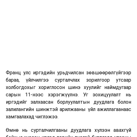
Их, дээд сургуулийн хичээл
2026 оны 9 дүгээр сарын 1-нээс цахимаар
эхэлнэ.
2026 оны 9 дүгээр сарын 14-нөөс танхимаар
үргэлжилнэ.
Оюутны дотуур байр
Франц улс иргэдийн урьдчилсан зөвшөөрөлгүйгээр
2026 оны 9 дүгээр сарын 13-наас оюутнуудыг
бараа, үйлчилгээ сурталчлах зорилгоор утсаар
дотуур байранд оруулж эхэлнэ.
холбогдохыг хориглосон шинэ хуулийг наймдугаар
Сургууль, цэцэрлэгийн үйл ажиллагааны
сарын 11-нээс хэрэгжүүлнэ. Уг зохицуулалт нь
зохицуулалт
иргэдийг залхаасан борлуулалтын дуудлага болон
залилангийн шинжтэй арилжааны үйл ажиллагаанаас
2026 оны 8 дугаар сарын 17–28-ны өдрүүдэд
хамгаалахад чиглэжээ.
нийслэлийн бүх сургууль, цэцэрлэгт ажлын
Өмнө нь сурталчилгааны дуудлага хүлээн авахгүй
байранд элсэлт, бүртгэл болон бусад аливаа