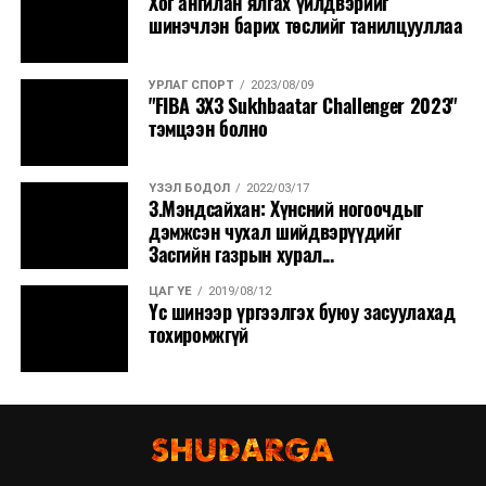
Хог ангилан ялгах үйлдвэрийг
шинэчлэн барих төслийг танилцууллаа
УРЛАГ СПОРТ
2023/08/09
"FIBA 3X3 Sukhbaatar Challenger 2023"
тэмцээн болно
ҮЗЭЛ БОДОЛ
2022/03/17
З.Мэндсайхан: Хүнсний ногоочдыг
дэмжсэн чухал шийдвэрүүдийг
Засгийн газрын хурал...
ЦАГ ҮЕ
2019/08/12
Үс шинээр үргээлгэх буюу засуулахад
тохиромжгүй