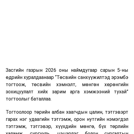
Хуулийг зөрчиж дуудлага хийсэн хувь хүнийг нэг
дуудлага тутамд 75 мянга хүртэлх евро, аж ахуйн
нэгжийг 375 мянга хүртэлх еврогоор торгох
боломжтой. Харин хэрэглэгч өөрөө зөвшөөрсөн,
эсвэл тухайн компанитай өмнө нь гэрээний
харилцаатай бөгөөд шинэ үйлчилгээ санал болгож
буй тохиолдолд хориг үйлчлэхгүй. Иргэд
зөвшөөрөлгүй дуудлагын талаар төрийн цахим
хуудсаар мэдээлэх боломжтой.
Засгийн газрын 2026 оны наймдугаар сарын 5-ны
Шинэ хууль Францын зах зээлд үйлчилдэг гадаадын
өдрийн хуралдаанаар “Төсвийн санхүүжилтэд эрэмбэ
дуудлагын төвүүдэд нөлөөлөхөөр байна. Тухайлбал,
тогтоож, төсвийн хэмнэлт, мөнгөн хөрөнгийн
Мароккогийн дуудлагын төвүүдийн орлогын 80 гаруй
зохицуулалт хийх зарим арга хэмжээний тухай”
хувь Францын зах зээлээс бүрддэг бөгөөд тус улсын
тогтоолыг баталлаа.
40–50 мянган ажлын байр эрсдэлд орж болзошгүйг
Мароккогийн хөдөлмөр эрхлэлтийн сайд мэдэгджээ.
Тогтоолоор төрийн албан хаагчдын цалин, тэтгэвэрт
гарах нэг удаагийн тэтгэмж, орон нутгийн нэмэгдэл
тэтгэмж, тэтгэвэр, хүүхдийн мөнгө, бүх төрлийн
халамж, сургууль, цэцэрлэг болон сургалтын