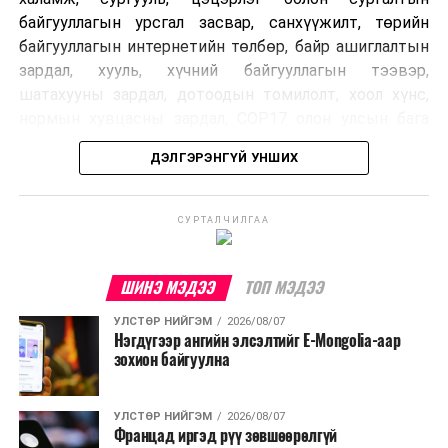
байгууллагын урсгал засвар, санхүүжилт, төрийн
байгууллагын интернетийн төлбөр, байр ашиглалтын
зардал, хууль, хүчний байгууллагын тээвэр,
шатахууны зардал, дотоодын томилолт, хоол хүнс,
нормын хувцасны зардал, COP17 олон улсын бага
хурлын зардал, Засгийн газрын өр, орон нутгийн нөөц
ДЭЛГЭРЭНГҮЙ УНШИХ
хөрөнгийн санхүүжилтийг хэвийн үргэлжлүүлэхээр
шийдвэрлэжээ.
СУРТАЛЧИЛГАА
Харин дараах зардлыг хязгаарлахаар болсон байна.
Үүнд:
ШИНЭ МЭДЭЭ
ТОП МЭДЭЭ
Олон улсын болон Засгийн газрын
УЛСТӨР НИЙГЭМ
2026/08/07
шийдвэртэйгээс бусад хурал, зөвлөгөөн, ой,
Нэгдүгээр ангийн элсэлтийг E-Mongolia-аар
тэмдэглэлт өдөр, найр наадам, соёлын арга
зохион байгуулна
хэмжээ;
Урьдчилан төлөвлөсөн төрийн өндөр албан
УЛСТӨР НИЙГЭМ
2026/08/07
Францад иргэд рүү зөвшөөрөлгүй
тушаалтны томилолтоос бусад гадаад