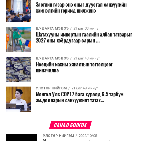
Засгийн газар энэ оныг дуустал санхүүгийн
Мөн бүх шатны төсвийн ерөнхийлөн захирагч нарт
хэмнэлтийн горимд шилжинэ
салбар бүрдээ урсгал зардлыг 20 хувиар бууруулах,
нөхөн томилгоо хийхгүй байх, аялал, амралт, зугаалга,
ШУДАРГА МЭДЭЭ
21 цаг 33 минут
хамт олны урлаг, спортын арга хэмжээг зохион
Шатахууны импортын гаалийн албан татварыг
байгуулахгүй байх, төрийн албанд шинэ орон тоо бий
2027 оны хоёрдугаар сарын ...
болгохгүй байх, эрчим хүчний хэрэглээг хэмнэх, хурал,
сургалтыг цахим хэлбэрт шилжүүлэх, төрийн албан
ШУДАРГА МЭДЭЭ
21 цаг 43 минут
хаагчдыг зарим өдрүүдэд цахимаар ажиллуулах арга
Нөөцийн махны хяналтын тогтолцоог
хэмжээг үргэлжлүүлэхийг үүрэг болголоо.
шинэчилнэ
Төсвийн сахилга бат сайжирч, эдийн засгийн нөхцөл
УЛСТӨР НИЙГЭМ
21 цаг 49 минут
байдал хэвийн болсон тохиолдолд эдгээр
Монгол Улс COP17 бага хуралд 6.5 тэрбум
хязгаарлалтыг үе шаттайгаар сулруулах юм.
ам.долларын санхүүжилт татах...
САНАЛ БОЛГОХ
УЛСТӨР НИЙГЭМ
2022/10/05