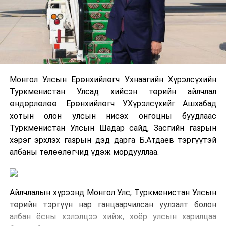
Монгол Улсын Ерөнхийлөгч Ухнаагийн Хүрэлсүхийн
Туркменистан Улсад хийсэн төрийн айлчлал
өндөрлөлөө. Ерөнхийлөгч У.Хүрэлсүхийг Ашхабад
хотын олон улсын нисэх онгоцны буудлаас
Туркменистан Улсын Шадар сайд, Засгийн газрын
хэрэг эрхлэх газрын дэд дарга Б.Атдаев тэргүүтэй
албаны төлөөлөгчид үдэж мордууллаа.
Айлчлалын хүрээнд Монгол Улс, Туркменистан Улсын
төрийн тэргүүн нар ганцаарчилсан уулзалт болон
албан ёсны хэлэлцээ хийж, хоёр улсын харилцаа