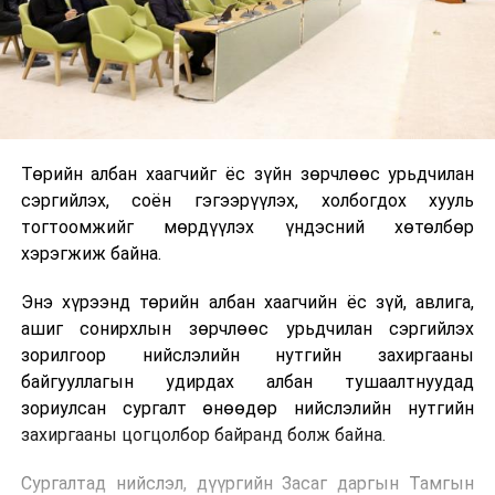
Төрийн албан хаагчийг ёс зүйн зөрчлөөс урьдчилан
сэргийлэх, соён гэгээрүүлэх, холбогдох хууль
тогтоомжийг мөрдүүлэх үндэсний хөтөлбөр
хэрэгжиж байна.
Энэ хүрээнд төрийн албан хаагчийн ёс зүй, авлига,
ашиг сонирхлын зөрчлөөс урьдчилан сэргийлэх
зорилгоор нийслэлийн нутгийн захиргааны
байгууллагын удирдах албан тушаалтнуудад
зориулсан сургалт өнөөдөр нийслэлийн нутгийн
захиргааны цогцолбор байранд болж байна.
Сургалтад нийслэл, дүүргийн Засаг даргын Тамгын