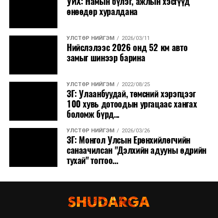
УИХ: Намын бүлэг, ажлын хэсгүүд
өнөөдөр хуралдана
УЛСТӨР НИЙГЭМ
2026/03/11
Нийслэлээс 2026 онд 52 км авто
замыг шинээр барина
УЛСТӨР НИЙГЭМ
2022/08/25
ЗГ: Улаанбуудай, төмсний хэрэгцээг
100 хувь дотоодын ургацаас хангах
боломж бүрд...
УЛСТӨР НИЙГЭМ
2026/03/26
ЗГ: Монгол Улсын Ерөнхийлөгчийн
санаачилсан "Дэлхийн адууны өдрийн
тухай" тогтоо...