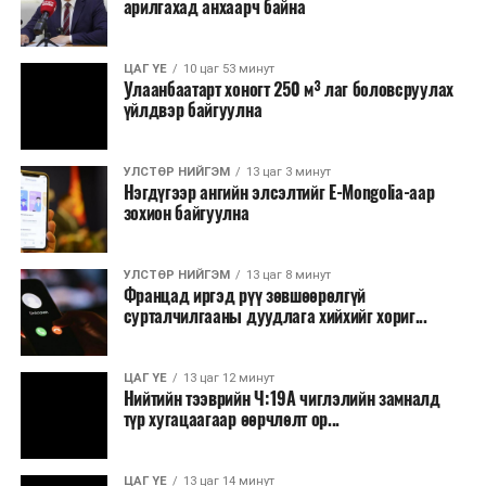
арилгахад анхаарч байна
томилолт, гадаадын зочин хүлээн авах зардал;
Зайлшгүй шаардлагагүй тоног төхөөрөмж,
ЦАГ ҮЕ
10 цаг 53 минут
тавилга, автомашин худалдан авах;
Улаанбаатарт хоногт 250 м³ лаг боловсруулах
үйлдвэр байгуулна
Батлан хамгаалах, хууль зүйн салбараас бусад
сургалт, дадлага;
УЛСТӨР НИЙГЭМ
13 цаг 3 минут
Хуулиар заавал мэдээлэхээс бусад кино,
Нэгдүгээр ангийн элсэлтийг E-Mongolia-аар
контент, хэвлэлийн зардал;
зохион байгуулна
Заавал олгохоос бусад тэтгэмж, урамшуулал.
УЛСТӨР НИЙГЭМ
13 цаг 8 минут
Санхүүгийн хэмнэлтийн горимыг 2026 оны
Францад иргэд рүү зөвшөөрөлгүй
арванхоёрдугаар сарын 31 хүртэл мөрдөнө. Харин
сурталчилгааны дуудлага хийхийг хориг...
эрүүл мэндийн салбар уг хэмнэлтийн горимд
хамрагдахгүй бөгөөд цэцэрлэг, сургуулийн хүүхдийн
ЦАГ ҮЕ
13 цаг 12 минут
эрт илрүүлэг, вакцинжуулалт, томуу, томуу төст
Нийтийн тээврийн Ч:19А чиглэлийн замналд
өвчний эсрэг арга хэмжээ зэрэг зайлшгүй
түр хугацаагаар өөрчлөлт ор...
шаардлагатай ажлууд төлөвлөгөөний дагуу
үргэлжилнэ гэж Ерөнхий сайд Н.Учрал онцоллоо.
ЦАГ ҮЕ
13 цаг 14 минут