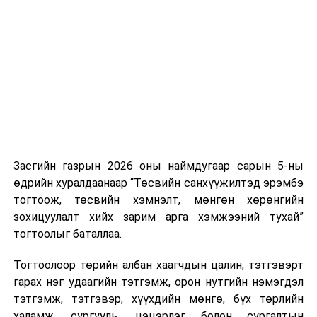
Хуулийг зөрчиж дуудлага хийсэн хувь хүнийг нэг
дуудлага тутамд 75 мянга хүртэлх евро, аж ахуйн
нэгжийг 375 мянга хүртэлх еврогоор торгох
боломжтой. Харин хэрэглэгч өөрөө зөвшөөрсөн,
эсвэл тухайн компанитай өмнө нь гэрээний
харилцаатай бөгөөд шинэ үйлчилгээ санал болгож
буй тохиолдолд хориг үйлчлэхгүй. Иргэд
зөвшөөрөлгүй дуудлагын талаар төрийн цахим
хуудсаар мэдээлэх боломжтой.
Засгийн газрын 2026 оны наймдугаар сарын 5-ны
Шинэ хууль Францын зах зээлд үйлчилдэг гадаадын
өдрийн хуралдаанаар “Төсвийн санхүүжилтэд эрэмбэ
дуудлагын төвүүдэд нөлөөлөхөөр байна. Тухайлбал,
тогтоож, төсвийн хэмнэлт, мөнгөн хөрөнгийн
Мароккогийн дуудлагын төвүүдийн орлогын 80 гаруй
зохицуулалт хийх зарим арга хэмжээний тухай”
хувь Францын зах зээлээс бүрддэг бөгөөд тус улсын
тогтоолыг баталлаа.
40–50 мянган ажлын байр эрсдэлд орж болзошгүйг
Мароккогийн хөдөлмөр эрхлэлтийн сайд мэдэгджээ.
Тогтоолоор төрийн албан хаагчдын цалин, тэтгэвэрт
гарах нэг удаагийн тэтгэмж, орон нутгийн нэмэгдэл
тэтгэмж, тэтгэвэр, хүүхдийн мөнгө, бүх төрлийн
халамж, сургууль, цэцэрлэг болон сургалтын