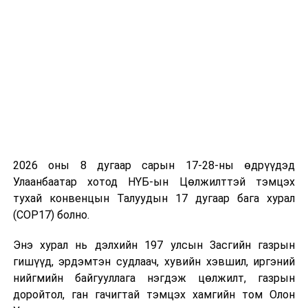
гишүүн Ц.Амартөгс “Төрийн албан хаагчийн ёс зүйн
тухай хууль 2023 онд батлагдсан. Тус хуулиар төрийн
албан хаагчийн ёс зүйн хэм хэмжээ, нийтлэг үүрэг,
хариуцлагыг тогтоож өгсөн. Тухайлбал, төрийн албан
хаагч иргэдийн асуудлыг анхааралтай сонсож, хууль
тогтоомжоор олгосон үйл ажиллагааны хүрээнд
хариу өгдөг байх ёстой. Тиймээс төрийн албан хаагч
мэргэжил болон харилцаа хандлагын хувьд ямар
үүрэг хүлээж байна вэ гэдгийг сургалтаар хэлэлцэн
таниулж байна. Мөн албан хаагч алдаа гаргах нөхцөл
2026 оны 8 дугаар сарын 17-28-ны өдрүүдэд
байдал хэрхэн үүсэж байна вэ гэдгийг тодорхойлж,
Улаанбаатар хотод НҮБ-ын Цөлжилттэй тэмцэх
алдаа, зөрчил гаргахгүй байлгахад сургалт чиглэлээ.
тухай конвенцын Талуудын 17 дугаар бага хурал
Өнөөдрийн сургалтад оролцож байгаа нийслэл болон
(COP17) болно.
нийслэлийн харьяа байгууллагын удирдах албан
тушаалтнууд эдгээр хэм хэмжээ, үүрэг, зарчмыг
Энэ хурал нь дэлхийн 197 улсын Засгийн газрын
манлайлан мөрдүүлэхэд анхаарч байна” гэлээ.
гишүүд, эрдэмтэн судлаач, хувийн хэвшил, иргэний
нийгмийн байгууллага нэгдэж цөлжилт, газрын
доройтол, ган гачигтай тэмцэх хамгийн том Олон