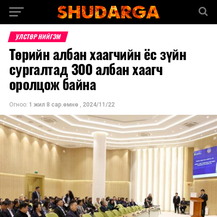
УЛСТӨР НИЙГЭМ
Төрийн албан хаагчийн ёс зүйн
сургалтад 300 албан хаагч
оролцож байна
Огноо:
1 жил 8 сар.өмнө
,
2024/11/22