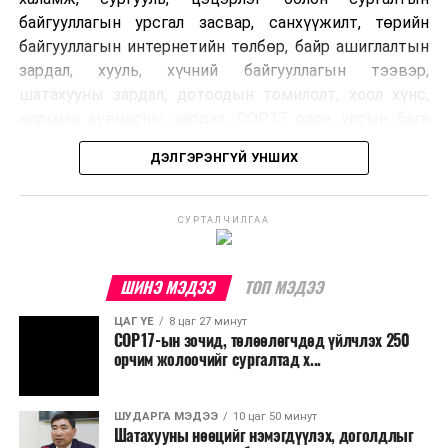
байгууллагын урсгал засвар, санхүүжилт, төрийн
байгууллагын интернетийн төлбөр, байр ашиглалтын
зардал, хууль, хүчний байгууллагын тээвэр,
шатахууны зардал, дотоодын томилолт, хоол хүнс,
нормын хувцасны зардал, COP17 олон улсын бага
хурлын зардал, Засгийн газрын өр, орон нутгийн нөөц
ДЭЛГЭРЭНГҮЙ УНШИХ
хөрөнгийн санхүүжилтийг хэвийн үргэлжлүүлэхээр
шийдвэрлэжээ.
СУРТАЛЧИЛГАА
Харин дараах зардлыг хязгаарлахаар болсон байна.
Үүнд:
ШИНЭ МЭДЭЭ
ТОП МЭДЭЭ
Олон улсын болон Засгийн газрын
ЦАГ ҮЕ
8 цаг 27 минут
шийдвэртэйгээс бусад хурал, зөвлөгөөн, ой,
COP17-ын зочид, төлөөлөгчдөд үйлчлэх 250
тэмдэглэлт өдөр, найр наадам, соёлын арга
орчим жолоочийг сургалтад х...
хэмжээ;
Урьдчилан төлөвлөсөн төрийн өндөр албан
ШУДАРГА МЭДЭЭ
10 цаг 50 минут
Шатахууны нөөцийг нэмэгдүүлэх, доголдлыг
тушаалтны томилолтоос бусад гадаад