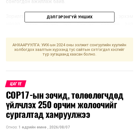
сонгогдон ажиллаж байв.
Зорилго, зориг золбоо дүүрэн хамтран зүтгэгч, эрхэм
ДЭЛГЭРЭНГҮЙ УНШИХ
нөхөр минь цагаас эрт тэнгэрт дэвшин энэ
амьдралд өөрийн орлуулашгүй орон зайг үлдээн
одсонд гүнээ харуусан эмгэнэн гашуудаж байна.
АНХААРУУЛГА: УИХ-ын 2024 оны ээлжит сонгуулийн хуулийн
холбогдох заалтын хүрээнд тус сайтын сэтгэгдэл хэсгийг
МСНЭ-ийн Удирдах зөвлөл
түр хугацаанд хаасан болно.
УНШСАН:
1296
ДАРААХ МЭДЭЭ
Допингийн шинжилгээнд хамруулсан 64 бөхийн нэрийг
ЦАГ ҮЕ
зарлалаа
COP17-ын зочид, төлөөлөгчдөд
ӨМНӨХ МЭДЭЭ
үйлчлэх 250 орчим жолоочийг
Трамбайны замын төлөвлөлтийн трассын шийдлийг
хэлэлцлээ
сургалтад хамруулжээ
Огноо:
1 өдрийн өмнө
,
2026/08/07