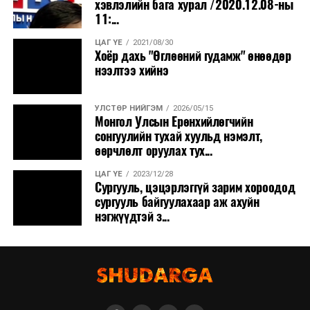
хэвлэлийн бага хурал /2020.12.08-ны
11:...
ЦАГ ҮЕ
2021/08/30
Хоёр дахь "Өглөөний гудамж" өнөөдөр
нээлтээ хийнэ
УЛСТӨР НИЙГЭМ
2026/05/15
Монгол Улсын Ерөнхийлөгчийн
сонгуулийн тухай хуульд нэмэлт,
өөрчлөлт оруулах тух...
ЦАГ ҮЕ
2023/12/28
Сургууль, цэцэрлэггүй зарим хороодод
сургууль байгуулахаар аж ахуйн
нэгжүүдтэй з...