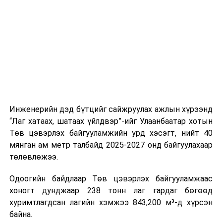
шат, маршрут, хөдөлгөөний зохион байгуулалт,
цагийн менежмент, мэдээлэл дамжуулах журам,
холбогдох байгууллагуудын уялдаа холбоо, аюулгүй
ажиллагааны чиглэлээр жолооч нарыг сургалт, арга
зүйгээр хангаж байна.
Мөн зам тээврийн осол, саатал болон бусад эрсдэл,
онцгой нөхцөл үүссэн үед авах арга хэмжээ, ачаалал
ихтэй нөхцөлд тайван, зөв, шуурхай шийдвэр гаргах,
Инженерийн дэд бүтцийг сайжруулах ажлын хүрээнд
өдөр тутмын ажлын бэлэн байдлыг хангах зэрэг
“Лаг хатаах, шатаах үйлдвэр”-ийг Улаанбаатар хотын
практик ур чадварыг сургалтын хөтөлбөрт тусгажээ.
Төв цэвэрлэх байгууламжийн урд хэсэгт, нийт 40
мянган ам метр талбайд 2025-2027 онд байгуулахаар
Сургалтыг танилцуулах лекц, асуулт-хариулт,
төлөвлөжээ.
жишээнд суурилсан сургалт, багаар ажиллах дасгал,
маршрут болон тээвэрлэлтийн урсгалын зураглалтай
Одоогийн байдлаар Төв цэвэрлэх байгууламжаас
танилцах, онцгой нөхцөлд ажиллах дадлага зэрэг
хоногт дунджаар 238 тонн лаг гардаг бөгөөд
онол, практик хосолсон хэлбэрээр зохион байгуулж
хуримтлагдсан лагийн хэмжээ 843,200 м³-д хүрсэн
байна.
байна.