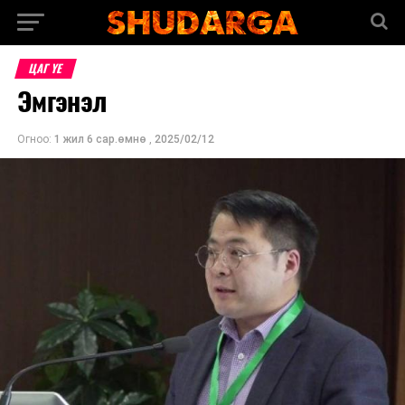
ЦАГ ҮЕ
Эмгэнэл
Огноо:
1 жил 6 сар.өмнө
,
2025/02/12