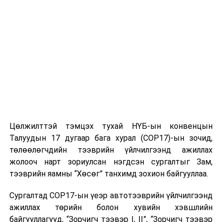
Цөлжилттэй тэмцэх тухай НҮБ-ын конвенцын
Талуудын 17 дугаар бага хурал (COP17)-ын зочид,
төлөөлөгчдийн тээврийн үйлчилгээнд ажиллах
жолооч нарт зориулсан нэгдсэн сургалтыг Зам,
тээврийн яамны “Хөсөг” танхимд зохион байгууллаа.
Сургалтад COP17-ын үеэр автотээврийн үйлчилгээнд
ажиллах төрийн болон хувийн хэвшлийн
байгууллагууд, “Зорчигч тээвэр I, II”, “Зорчигч тээвэр