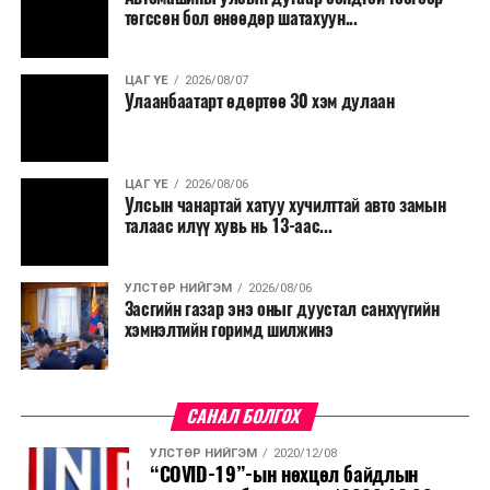
төгссөн бол өнөөдөр шатахуун...
ЦАГ ҮЕ
2026/08/07
Улаанбаатарт өдөртөө 30 хэм дулаан
ЦАГ ҮЕ
2026/08/06
Улсын чанартай хатуу хучилттай авто замын
талаас илүү хувь нь 13-аас...
УЛСТӨР НИЙГЭМ
2026/08/06
Засгийн газар энэ оныг дуустал санхүүгийн
хэмнэлтийн горимд шилжинэ
САНАЛ БОЛГОХ
УЛСТӨР НИЙГЭМ
2020/12/08
“COVID-19”-ын нөхцөл байдлын