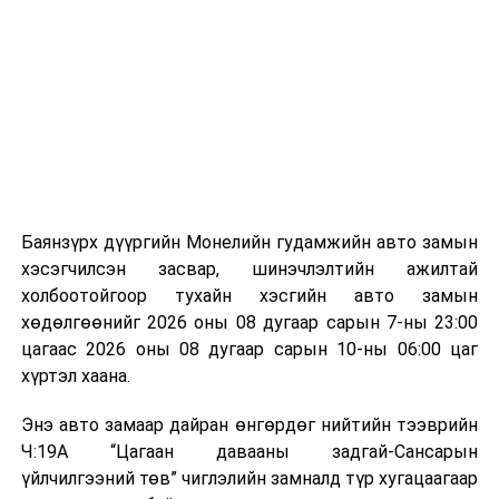
Лаг хатаах, шатаах технологи нь бохир ус цэвэрлэх
ажлын нэг хэсэг гэж
Зам, тээврийн яамнаас
байгууламжаас гардаг лагийг байгаль орчинд аюулгүй
мэдээллээ.
аргаар боловсруулж, эзлэхүүнийг эрс бууруулах
зориулалттай. Лагийг өндөр температурт шатааснаар
эзлэхүүн нь 90 хүртэл хувиар буурч, бактери, вирус
болон бусад өвчин үүсгэгч бичил биетнийг устгах
боломжтой.
Түүнчлэн шаталтын явцад үүсэх дулааныг цахилгаан
болон дулааны эрчим хүч үйлдвэрлэхэд ашиглаж
Баянзүрх дүүргийн Монелийн гудамжийн авто замын
болдог. Зарим технологийн хувьд шаталтын дараа
хэсэгчилсэн засвар, шинэчлэлтийн ажилтай
үлдэх үнснээс фосфор зэрэг ашигт эрдсийг сэргээн
холбоотойгоор тухайн хэсгийн авто замын
авах боломжтой аж.
хөдөлгөөнийг 2026 оны 08 дугаар сарын 7-ны 23:00
цагаас 2026 оны 08 дугаар сарын 10-ны 06:00 цаг
Япон, Герман, Швейцар, Нидерланд, Өмнөд Солонгос
хүртэл хаана.
зэрэг улс лаг хатаах, шатаах технологийг ашиглаж
байна. Тухайлбал, Германд лаг шатаах үйлдвэрээс
Энэ авто замаар дайран өнгөрдөг нийтийн тээврийн
гарсан үнснээс фосфор сэргээн авах технологи
Ч:19А “Цагаан давааны задгай-Сансарын
ашигладаг бол Нидерландад төвлөрсөн лаг
үйлчилгээний төв” чиглэлийн замналд түр хугацаагаар