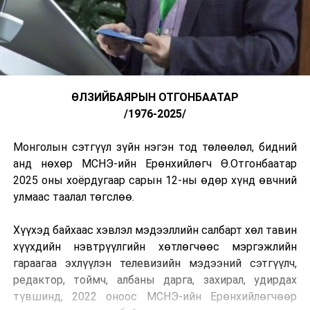
ӨЛЗИЙБАЯРЫН ОТГОНБААТАР
/1976-2025/
Монголын сэтгүүл зүйн нэгэн тод төлөөлөл, бидний
анд нөхөр МСНЭ-ийн Ерөнхийлөгч Ө.Отгонбаатар
2025 оны хоёрдугаар сарын 12-ны өдөр хүнд өвчний
улмаас таалал төгслөө.
Хүүхэд байхаас хэвлэл мэдээллийн салбарт хөл тавин
хүүхдийн нэвтрүүлгийн хөтлөгчөөс мэргэжлийн
гараагаа эхлүүлэн телевизийн мэдээний сэтгүүлч,
редактор, тоймч, албаны дарга, захирал, удирдах
түвшинд, 2022 оноос МСНЭ-ийн Ерөнхийлөгчөөр