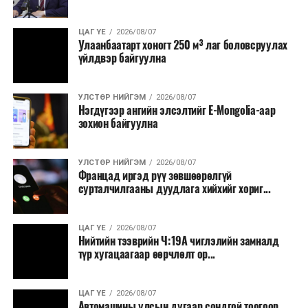
ЦАГ ҮЕ
2026/08/07
Улаанбаатарт хоногт 250 м³ лаг боловсруулах
үйлдвэр байгуулна
УЛСТӨР НИЙГЭМ
2026/08/07
Нэгдүгээр ангийн элсэлтийг E-Mongolia-аар
зохион байгуулна
УЛСТӨР НИЙГЭМ
2026/08/07
Францад иргэд рүү зөвшөөрөлгүй
сурталчилгааны дуудлага хийхийг хориг...
ЦАГ ҮЕ
2026/08/07
Нийтийн тээврийн Ч:19А чиглэлийн замналд
түр хугацаагаар өөрчлөлт ор...
ЦАГ ҮЕ
2026/08/07
Автомашины улсын дугаар сондгой тоогоор