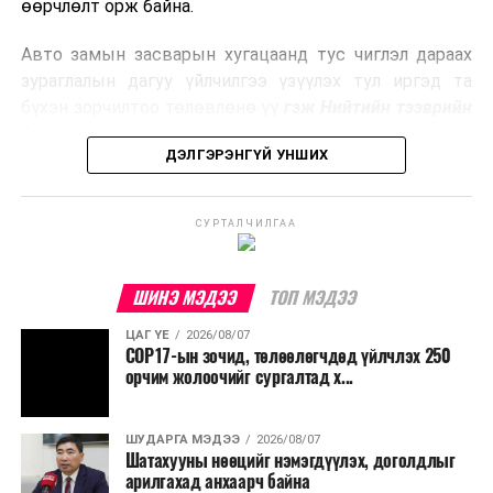
боловсруулах үйлдвэрүүдээр дулаан, цахилгаан
өөрчлөлт орж байна.
эрчим хүч үйлдвэрлэдэг.
Авто замын засварын хугацаанд тус чиглэл дараах
Ийнхүү лаг хатаах, шатаах технологийг лагийн
зураглалын дагуу үйлчилгээ үзүүлэх тул иргэд та
эзлэхүүнийг бууруулахын зэрэгцээ эрчим хүч
бүхэн зорчилтоо төлөвлөнө үү
гэж Нийтийн тээврийн
үйлдвэрлэх, нөөцийг дахин ашиглах чиглэлээр олон
бодлогын газраас мэдээллээ.
улсад өргөн ашиглаж байна.
ДЭЛГЭРЭНГҮЙ УНШИХ
СУРТАЛЧИЛГАА
ШИНЭ МЭДЭЭ
ТОП МЭДЭЭ
ЦАГ ҮЕ
2026/08/07
COP17-ын зочид, төлөөлөгчдөд үйлчлэх 250
орчим жолоочийг сургалтад х...
ШУДАРГА МЭДЭЭ
2026/08/07
Шатахууны нөөцийг нэмэгдүүлэх, доголдлыг
арилгахад анхаарч байна