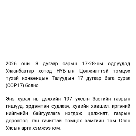
байгуулагдсан
дүгнэлт
гаргах үүрэг
бүхий ажлын
хэсгийн
хуралдаан
3
УИХ-ын
Шүгэл үлээх
11.00
“Их
даргын 2024
журмын
засаг
2026 оны 8 дугаар сарын 17-28-ны өдрүүдэд
оны 106
талаар
Улаанбаатар хотод НҮБ-ын Цөлжилттэй тэмцэх
дугаар
хуулийн төсөл
тухай конвенцын Талуудын 17 дугаар бага хурал
захирамжаар
боловсруулах
(COP17) болно.
байгуулагдсан
үүрэг бүхий
ажлын
Энэ хурал нь дэлхийн 197 улсын Засгийн газрын
хэсгийн
гишүүд, эрдэмтэн судлаач, хувийн хэвшил, иргэний
хуралдаан
нийгмийн байгууллага нэгдэж цөлжилт, газрын
доройтол, ган гачигтай тэмцэх хамгийн том Олон
4
УИХ-ын
Арилжааны
12.00
“Их
Улсын арга хэмжээ юм.
даргын 2024
болон
засаг