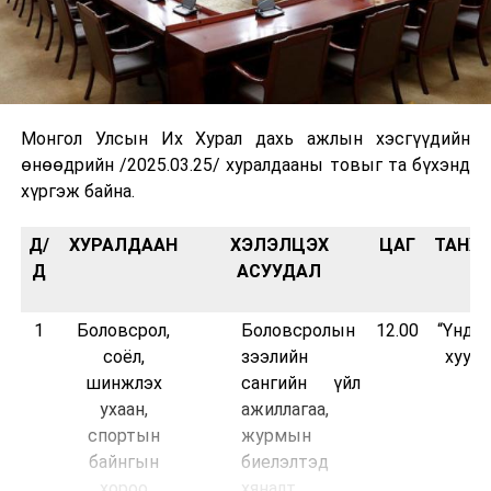
Монгол Улсын Их Хурал дахь ажлын хэсгүүдийн
өнөөдрийн /2025.03.25/ хуралдааны товыг та бүхэнд
хүргэж байна.
Д/
ХУРАЛДААН
ХЭЛЭЛЦЭХ
ЦАГ
ТАНХ
Д
АСУУДАЛ
1
Боловсрол,
Боловсролын
12.00
“Үндс
соёл,
зээлийн
хууль
шинжлэх
сангийн үйл
ухаан,
ажиллагаа,
спортын
журмын
байнгын
биелэлтэд
хороо
хяналт