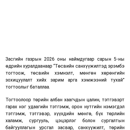
нэгжийг 375 мянга хүртэлх еврогоор торгох
боломжтой. Харин хэрэглэгч өөрөө зөвшөөрсөн,
эсвэл тухайн компанитай өмнө нь гэрээний
харилцаатай бөгөөд шинэ үйлчилгээ санал болгож
буй тохиолдолд хориг үйлчлэхгүй. Иргэд
зөвшөөрөлгүй дуудлагын талаар төрийн цахим
хуудсаар мэдээлэх боломжтой.
Засгийн газрын 2026 оны наймдугаар сарын 5-ны
Шинэ хууль Францын зах зээлд үйлчилдэг гадаадын
өдрийн хуралдаанаар “Төсвийн санхүүжилтэд эрэмбэ
дуудлагын төвүүдэд нөлөөлөхөөр байна. Тухайлбал,
тогтоож, төсвийн хэмнэлт, мөнгөн хөрөнгийн
Мароккогийн дуудлагын төвүүдийн орлогын 80 гаруй
зохицуулалт хийх зарим арга хэмжээний тухай”
хувь Францын зах зээлээс бүрддэг бөгөөд тус улсын
тогтоолыг баталлаа.
40–50 мянган ажлын байр эрсдэлд орж болзошгүйг
Мароккогийн хөдөлмөр эрхлэлтийн сайд мэдэгджээ.
Тогтоолоор төрийн албан хаагчдын цалин, тэтгэвэрт
гарах нэг удаагийн тэтгэмж, орон нутгийн нэмэгдэл
тэтгэмж, тэтгэвэр, хүүхдийн мөнгө, бүх төрлийн
халамж, сургууль, цэцэрлэг болон сургалтын
байгууллагын урсгал засвар, санхүүжилт, төрийн