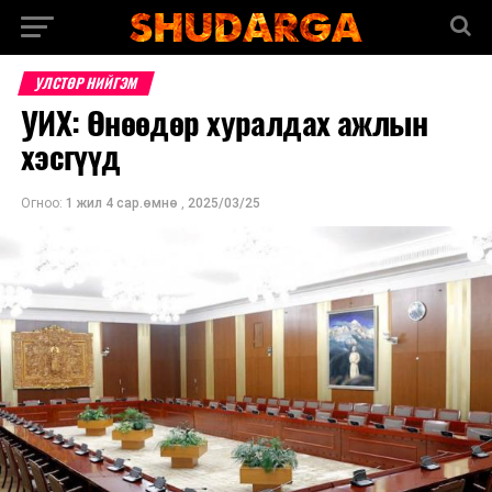
УЛСТӨР НИЙГЭМ
УИХ: Өнөөдөр хуралдах ажлын
хэсгүүд
Огноо:
1 жил 4 сар.өмнө
,
2025/03/25