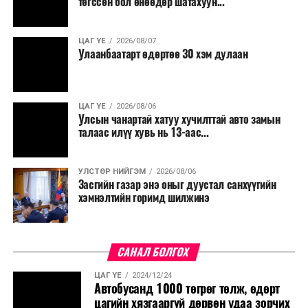
төгссөн бол өнөөдөр шатахуун...
салбар бүрдээ урсгал зардлыг 20 хувиар бууруулах,
нөхөн томилгоо хийхгүй байх, аялал, амралт, зугаалга,
ЦАГ ҮЕ
2026/08/07
хамт олны урлаг, спортын арга хэмжээг зохион
Улаанбаатарт өдөртөө 30 хэм дулаан
байгуулахгүй байх, төрийн албанд шинэ орон тоо бий
болгохгүй байх, эрчим хүчний хэрэглээг хэмнэх, хурал,
сургалтыг цахим хэлбэрт шилжүүлэх, төрийн албан
ЦАГ ҮЕ
2026/08/06
хаагчдыг зарим өдрүүдэд цахимаар ажиллуулах арга
Улсын чанартай хатуу хучилттай авто замын
хэмжээг үргэлжлүүлэхийг үүрэг болголоо.
талаас илүү хувь нь 13-аас...
Төсвийн сахилга бат сайжирч, эдийн засгийн нөхцөл
УЛСТӨР НИЙГЭМ
2026/08/06
байдал хэвийн болсон тохиолдолд эдгээр
Засгийн газар энэ оныг дуустал санхүүгийн
хязгаарлалтыг үе шаттайгаар сулруулах юм.
хэмнэлтийн горимд шилжинэ
САНАЛ БОЛГОХ
ЦАГ ҮЕ
2024/12/24
Автобусанд 1000 төгрөг төлж, өдөрт
цагийн хязгааргүй дөрвөн удаа зорчих