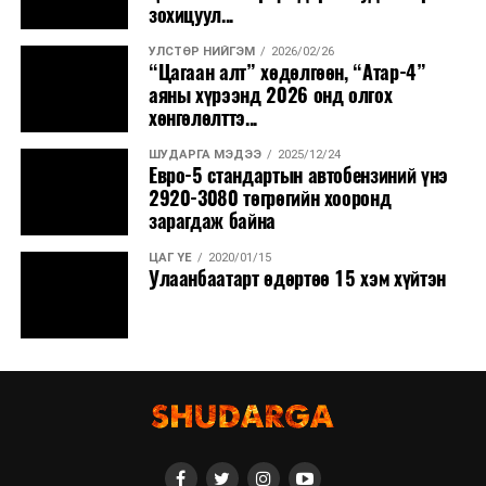
зохицуул...
УЛСТӨР НИЙГЭМ
2026/02/26
“Цагаан алт” хөдөлгөөн, “Атар-4”
аяны хүрээнд 2026 онд олгох
хөнгөлөлттэ...
ШУДАРГА МЭДЭЭ
2025/12/24
Евро-5 стандартын автобензиний үнэ
2920-3080 төгрөгийн хооронд
зарагдаж байна
ЦАГ ҮЕ
2020/01/15
Улаанбаатарт өдөртөө 15 хэм хүйтэн