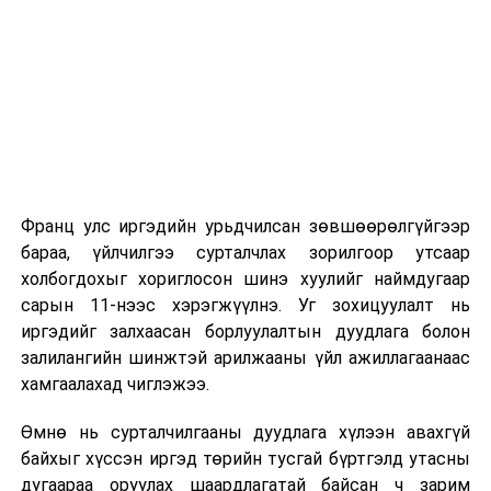
5
УИХ-ын
Байгаль
14.00
“Үндс
2026 оны 9 дүгээр сарын 1-нээс цахимаар
даргын 2024
орчныг
хууль
эхэлнэ.
оны 78 дугаар
хамгаалах
захирамжаар
тухай хуулийн
2026 оны 9 дүгээр сарын 14-нөөс танхимаар
байгуулагдсан
хэрэгжилттэй
үргэлжилнэ.
танилцаж,
Оюутны дотуур байр
санал,
дүгнэлт
Франц улс иргэдийн урьдчилсан зөвшөөрөлгүйгээр
2026 оны 9 дүгээр сарын 13-наас оюутнуудыг
гаргах,
бараа, үйлчилгээ сурталчлах зорилгоор утсаар
дотуур байранд оруулж эхэлнэ.
шаардлагатай
холбогдохыг хориглосон шинэ хуулийг наймдугаар
хуулийн төсөл
Сургууль, цэцэрлэгийн үйл ажиллагааны
сарын 11-нээс хэрэгжүүлнэ. Уг зохицуулалт нь
боловсруулах
зохицуулалт
иргэдийг залхаасан борлуулалтын дуудлага болон
үүрэг бүхий
залилангийн шинжтэй арилжааны үйл ажиллагаанаас
ажлын
2026 оны 8 дугаар сарын 17–28-ны өдрүүдэд
хамгаалахад чиглэжээ.
хэсгийн
нийслэлийн бүх сургууль, цэцэрлэгт ажлын
хуралдаан
Өмнө нь сурталчилгааны дуудлага хүлээн авахгүй
байранд элсэлт, бүртгэл болон бусад аливаа
байхыг хүссэн иргэд төрийн тусгай бүртгэлд утасны
арга хэмжээ зохион байгуулахгүй болно.
УНШСАН:
1244
дугаараа оруулах шаардлагатай байсан ч зарим