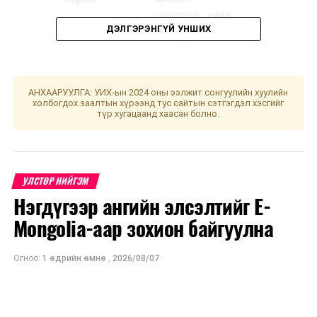
шалгалт хийх,
ДЭЛГЭРЭНГҮЙ УНШИХ
холбогдох
санал,
дүгнэлт
гаргах,
АНХААРУУЛГА: УИХ-ын 2024 оны ээлжит сонгуулийн хуулийн
шийдвэрийн
холбогдох заалтын хүрээнд тус сайтын сэтгэгдэл хэсгийг
түр хугацаанд хаасан болно.
төсөл
боловсруулах
үүрэг бүхий
ажлын
УЛСТӨР НИЙГЭМ
хэсгийн
Нэгдүгээр ангийн элсэлтийг E-
хуралдаан
Mongolia-аар зохион байгуулна
2
УИХ-ын
Иргэний
09.00
334 то
даргын 2024
хуулийн
Огноо:
1 өдрийн өмнө
,
2026/08/07
оны 115
хэрэгжилттэй
дугаар
танилцаж,
захирамжаар
санал,