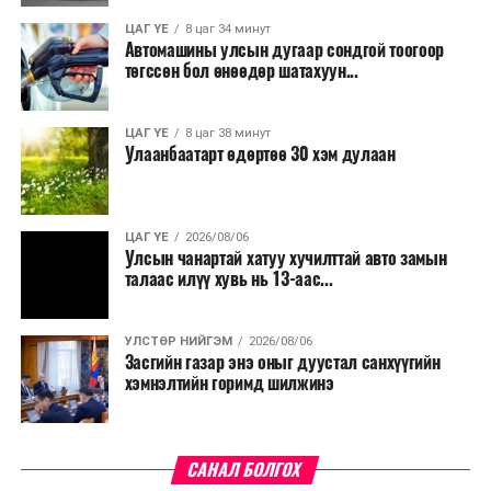
ЦАГ ҮЕ
8 цаг 34 минут
Түүнчлэн түлш, улаанбуудай, хүнсний ногооны нөөц
Автомашины улсын дугаар сондгой тоогоор
бүрдүүлэх зоорь, агуулах барих аж ахуйн нэгжүүдэд
төгссөн бол өнөөдөр шатахуун...
хөнгөлөлттэй зээл олгох, цахилгааны хөнгөлөлт
үзүүлэхийг салбарын сайд нарт үүрэг болголоо.
ЦАГ ҮЕ
8 цаг 38 минут
Улаанбаатарт өдөртөө 30 хэм дулаан
ЦАГ ҮЕ
2026/08/06
Улсын чанартай хатуу хучилттай авто замын
талаас илүү хувь нь 13-аас...
УЛСТӨР НИЙГЭМ
2026/08/06
Засгийн газар энэ оныг дуустал санхүүгийн
хэмнэлтийн горимд шилжинэ
САНАЛ БОЛГОХ