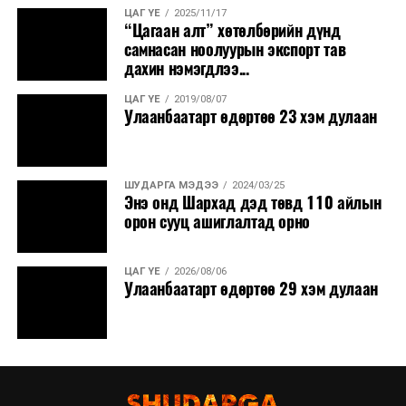
ЦАГ ҮЕ
2025/11/17
“Цагаан алт” хөтөлбөрийн дүнд
самнасан ноолуурын экспорт тав
дахин нэмэгдлээ...
ЦАГ ҮЕ
2019/08/07
Улаанбаатарт өдөртөө 23 хэм дулаан
ШУДАРГА МЭДЭЭ
2024/03/25
Энэ онд Шархад дэд төвд 110 айлын
орон сууц ашиглалтад орно
ЦАГ ҮЕ
2026/08/06
Улаанбаатарт өдөртөө 29 хэм дулаан