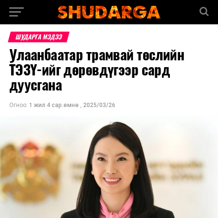
ШУДАРГА МЭДЭЭ
Улаанбаатар трамвай төслийн
ТЭЗҮ-ийг дөрөвдүгээр сард
дуусгана
Огноо:
1 жил 4 сар.өмнө
,
2025/03/26