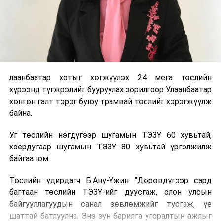
лаанбаатар хотыг хөгжүүлэх 24 мега төслийн
хүрээнд түгжрэлийг бууруулах зорилгоор Улаанбаатар
хөнгөн галт тэрэг буюу трамвай төслийг хэрэгжүүлж
байна.
Уг төслийн нэгдүгээр шугамын ТЭЗҮ 60 хувьтай,
хоёрдугаар шугамын ТЭЗҮ 80 хувьтай үргэлжилж
байгаа юм.
Төслийн удирдагч Б.Ану-Үжин “Дөрөвдүгээр сард
багтаан төслийн ТЭЗҮ-ийг дуусгаж, олон улсын
байгууллагуудын санал зөвлөмжийг тусгаж, үе
шаттай батлуулна. Энэ зун барилга угсралтын ажлыг