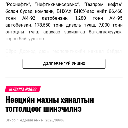
“Роснефть”, “Нефтьхимисервис”, “Газпром нефть”
болон бусад компани, БНХАУ, БНСУ-аас нийт 86,460
тонн АИ-92 автобензин, 1,280 тонн АИ-95
автобензин, 178,650 тонн дизель түлш, 7,000 тонн
онгоцны түлш авахаар захиалгаа баталгаажуулж,
гэрээ байгуулжээ.
Ойрх Дорнод дахь геополитикийн нөхцөл байдал,
Орос, Украины дайнаас шалтгаалсан газрын тосны
ДЭЛГЭРЭНГҮЙ УНШИХ
үнийн өсөлт дэлхийн зах зээлд буураагүй байна.
Үүний улмаас наймдугаар сард хил үнэ тонн тутамд
дахин өсөж, ОХУ болон бусад эх үүсвэрээс худалдан
авах шатахууны үнэ 1,200-2,000 ам.долларт хүрчээ.
ШУДАРГА МЭДЭЭ
Нөөцийн махны хяналтын
Иймд дотоодын зах зээл дэх үнийн өсөлтийг
сааруулахын тулд гаалийн болон онцгой албан
тогтолцоог шинэчилнэ
татварыг тэглэх шаардлага үүссэнийг салбарын сайд
танилцуулсан байна.
Огноо:
1 өдрийн өмнө
,
2026/08/06