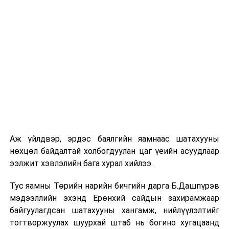
хороодын хамтарсан хуралдаан болов
ӨМНӨХ МЭДЭЭ
Монгол-Словенийн парламентын бүлгийн дарга нар
цахим уулзалт хийлээ
Аж үйлдвэр, эрдэс баялгийн яамнаас шатахууны
нөхцөл байдалтай холбогдуулан цаг үеийн асуудлаар
ээлжит хэвлэлийн бага хурал хийлээ.
Тус яамны Төрийн нарийн бичгийн дарга Б.Дашпүрэв
мэдээллийн эхэнд Ерөнхий сайдын захирамжаар
байгуулагдсан шатахууны хангамж, нийлүүлэлтийг
тогтворжуулах шуурхай штаб нь богино хугацаанд