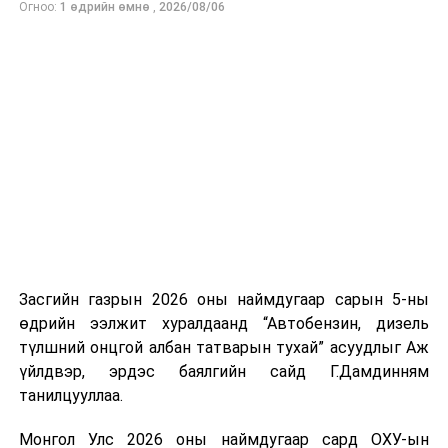
Огноо:
1 өдрийн өмнө
,
2026/08/06
нийлүүлэлтийг тогтворжуулах хүрээнд бусад эх
үүсвэрийг нэмэгдүүлэх чиглэлд анхаарч байна.
Замын-Үүд боомтоор 2000 тонн дизель түлш орж
ирсэн бөгөөд шилжүүлэн ачих ажиллагаа хийгдэж
байна" гэлээ
гэж Аж үйлдвэр, эрдэс баялгийн яамнаас
мэдээллээ.
Засгийн газрын 2026 оны наймдугаар сарын 5-ны
өдрийн ээлжит хуралдаанд “Автобензин, дизель
түлшний онцгой албан татварын тухай” асуудлыг Аж
үйлдвэр, эрдэс баялгийн сайд Г.Дамдинням
танилцууллаа.
Монгол Улс 2026 оны наймдугаар сард ОХУ-ын