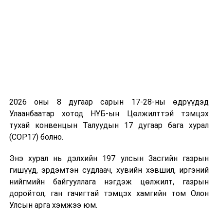
2026 оны 8 дугаар сарын 17-28-ны өдрүүдэд
Улаанбаатар хотод НҮБ-ын Цөлжилттэй тэмцэх
тухай конвенцын Талуудын 17 дугаар бага хурал
(COP17) болно.
Энэ хурал нь дэлхийн 197 улсын Засгийн газрын
гишүүд, эрдэмтэн судлаач, хувийн хэвшил, иргэний
нийгмийн байгууллага нэгдэж цөлжилт, газрын
доройтол, ган гачигтай тэмцэх хамгийн том Олон
Улсын арга хэмжээ юм.