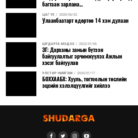
багтаан зарлана...
ЦАГ ҮЕ
2020/06/02
Улаанбаатарт өдөртөө 14 хэм дулаан
ШУДАРГА МЭДЭЭ
2022/01/06
ЗГ: Дарханы замын бүтээн
байгуулалтыг эрчимжүүлэх Ажлын
хэсэг байгуулав
УЛСТӨР НИЙГЭМ
2020/01/17
БОХХААБХ: Хууль, тогтоолын төслийн
эцсийн хэлэлцүүлгийг хийлээ