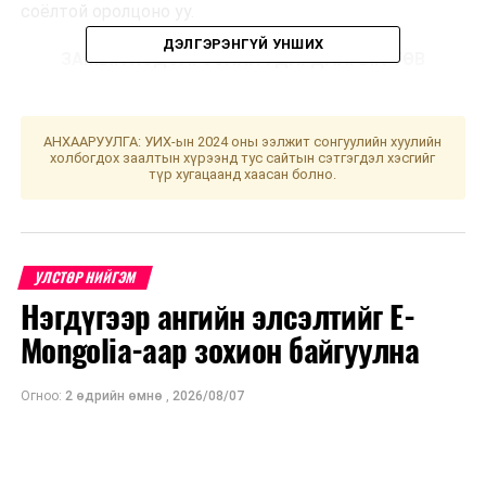
соёлтой оролцоно уу.
ДЭЛГЭРЭНГҮЙ УНШИХ
ЗАМЫН ХӨДӨЛГӨӨНИЙ УДИРДЛАГЫН ТӨВ
УНШСАН:
1352
АНХААРУУЛГА: УИХ-ын 2024 оны ээлжит сонгуулийн хуулийн
ДАРААХ МЭДЭЭ
холбогдох заалтын хүрээнд тус сайтын сэтгэгдэл хэсгийг
Төрийн ордонд анх удаа хүүхдийн өрөөтэй боллоо
түр хугацаанд хаасан болно.
ӨМНӨХ МЭДЭЭ
УИХ-ын гишүүд Хүүхдийн хөгжлийг дэмжих тухай
анхдагч хуулийн төслийг санаачлан боловсруулжээ
УЛСТӨР НИЙГЭМ
Нэгдүгээр ангийн элсэлтийг E-
Mongolia-аар зохион байгуулна
Огноо:
2 өдрийн өмнө
,
2026/08/07