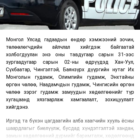
Монгол Улсад гадаадын өндөр хэмжээний зочин,
төлөөлөгчдийн айлчлал хийгдэж байгаатай
холбогдуулан энэ оны тавдугаар сарын 31-ээс
зургаадугаар сарын 02-ны өдрүүдэд Хан-Уул,
Сүхбаатар, Чингэлтэй, Баянзүрх дүүргийн нутаг Их
Монголын гудамж, Олимпийн гудамж, Энхтайны
өргөн чөлөө, Наадамчдын гудамж, Чингисийн өргөн
чөлөө зэрэг гудамж замуудын хөдөлгөөнийг түр
хугацаанд хязгаарлаж хамгаалалт, зохицуулалт
хийгдэнэ.
Иргэд та бүхэн цагдаагийн алба хаагчийн хууль ёсны
шаардлагыг биелүүлж, бусдад хүндэтгэлтэй хандан,
замын хөдөлгөөний дүрмийг баримталж, хөдөлгөөнд