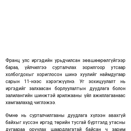
2026 оны 9 дүгээр сарын 1-нээс цахимаар
эхэлнэ.
2026 оны 9 дүгээр сарын 14-нөөс танхимаар
үргэлжилнэ.
Оюутны дотуур байр
Франц улс иргэдийн урьдчилсан зөвшөөрөлгүйгээр
2026 оны 9 дүгээр сарын 13-наас оюутнуудыг
бараа, үйлчилгээ сурталчлах зорилгоор утсаар
дотуур байранд оруулж эхэлнэ.
холбогдохыг хориглосон шинэ хуулийг наймдугаар
Сургууль, цэцэрлэгийн үйл ажиллагааны
сарын 11-нээс хэрэгжүүлнэ. Уг зохицуулалт нь
зохицуулалт
иргэдийг залхаасан борлуулалтын дуудлага болон
залилангийн шинжтэй арилжааны үйл ажиллагаанаас
2026 оны 8 дугаар сарын 17–28-ны өдрүүдэд
хамгаалахад чиглэжээ.
нийслэлийн бүх сургууль, цэцэрлэгт ажлын
Өмнө нь сурталчилгааны дуудлага хүлээн авахгүй
байранд элсэлт, бүртгэл болон бусад аливаа
байхыг хүссэн иргэд төрийн тусгай бүртгэлд утасны
арга хэмжээ зохион байгуулахгүй болно.
дугаараа оруулах шаардлагатай байсан ч зарим