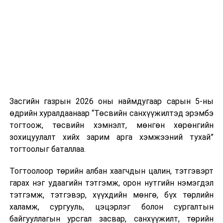
нэгжийг 375 мянга хүртэлх еврогоор торгох
боломжтой. Харин хэрэглэгч өөрөө зөвшөөрсөн,
эсвэл тухайн компанитай өмнө нь гэрээний
харилцаатай бөгөөд шинэ үйлчилгээ санал болгож
буй тохиолдолд хориг үйлчлэхгүй. Иргэд
зөвшөөрөлгүй дуудлагын талаар төрийн цахим
хуудсаар мэдээлэх боломжтой.
Засгийн газрын 2026 оны наймдугаар сарын 5-ны
Шинэ хууль Францын зах зээлд үйлчилдэг гадаадын
өдрийн хуралдаанаар “Төсвийн санхүүжилтэд эрэмбэ
дуудлагын төвүүдэд нөлөөлөхөөр байна. Тухайлбал,
тогтоож, төсвийн хэмнэлт, мөнгөн хөрөнгийн
Мароккогийн дуудлагын төвүүдийн орлогын 80 гаруй
зохицуулалт хийх зарим арга хэмжээний тухай”
хувь Францын зах зээлээс бүрддэг бөгөөд тус улсын
тогтоолыг баталлаа.
40–50 мянган ажлын байр эрсдэлд орж болзошгүйг
Мароккогийн хөдөлмөр эрхлэлтийн сайд мэдэгджээ.
Тогтоолоор төрийн албан хаагчдын цалин, тэтгэвэрт
гарах нэг удаагийн тэтгэмж, орон нутгийн нэмэгдэл
тэтгэмж, тэтгэвэр, хүүхдийн мөнгө, бүх төрлийн
халамж, сургууль, цэцэрлэг болон сургалтын
байгууллагын урсгал засвар, санхүүжилт, төрийн