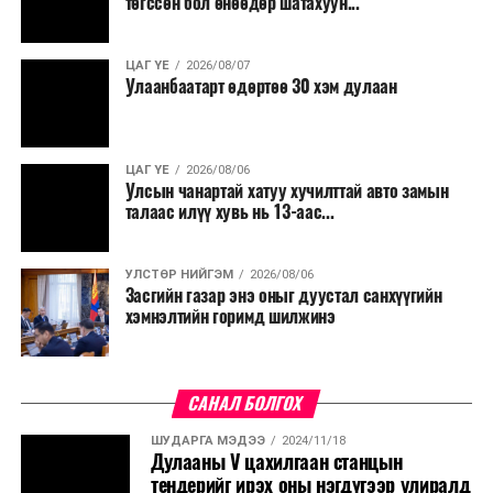
төгссөн бол өнөөдөр шатахуун...
салбар бүрдээ урсгал зардлыг 20 хувиар бууруулах,
нөхөн томилгоо хийхгүй байх, аялал, амралт, зугаалга,
ЦАГ ҮЕ
2026/08/07
хамт олны урлаг, спортын арга хэмжээг зохион
Улаанбаатарт өдөртөө 30 хэм дулаан
байгуулахгүй байх, төрийн албанд шинэ орон тоо бий
болгохгүй байх, эрчим хүчний хэрэглээг хэмнэх, хурал,
сургалтыг цахим хэлбэрт шилжүүлэх, төрийн албан
ЦАГ ҮЕ
2026/08/06
хаагчдыг зарим өдрүүдэд цахимаар ажиллуулах арга
Улсын чанартай хатуу хучилттай авто замын
хэмжээг үргэлжлүүлэхийг үүрэг болголоо.
талаас илүү хувь нь 13-аас...
Төсвийн сахилга бат сайжирч, эдийн засгийн нөхцөл
УЛСТӨР НИЙГЭМ
2026/08/06
байдал хэвийн болсон тохиолдолд эдгээр
Засгийн газар энэ оныг дуустал санхүүгийн
хязгаарлалтыг үе шаттайгаар сулруулах юм.
хэмнэлтийн горимд шилжинэ
САНАЛ БОЛГОХ
ШУДАРГА МЭДЭЭ
2024/11/18
Дулааны V цахилгаан станцын
тендерийг ирэх оны нэгдүгээр улиралд