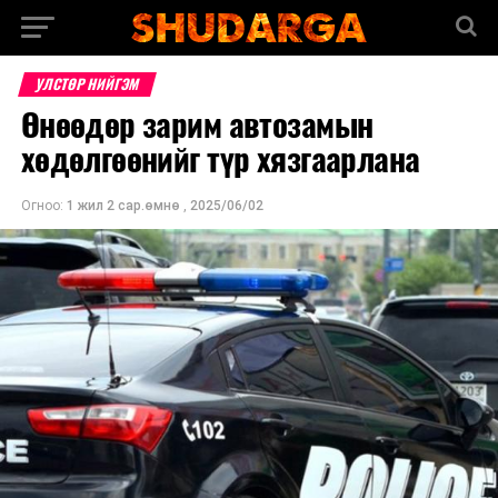
УЛСТӨР НИЙГЭМ
Өнөөдөр зарим автозамын
хөдөлгөөнийг түр хязгаарлана
Огноо:
1 жил 2 сар.өмнө
,
2025/06/02