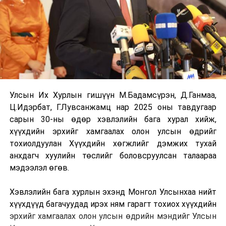
Улсын Их Хурлын гишүүн М.Бадамсүрэн, Д.Ганмаа,
Ц.Идэрбат, Г.Лувсанжамц нар 2025 оны тавдугаар
сарын 30-ны өдөр хэвлэлийн бага хурал хийж,
хүүхдийн эрхийг хамгаалах олон улсын өдрийг
тохиолдуулан Хүүхдийн хөгжлийг дэмжих тухай
анхдагч хуулийн төслийг боловсруулсан талаараа
мэдээлэл өгөв.
Хэвлэлийн бага хурлын эхэнд Монгол Улсынхаа нийт
хүүхдүүд багачуудад ирэх ням гарагт тохиох хүүхдийн
эрхийг хамгаалах олон улсын өдрийн мэндийг Улсын