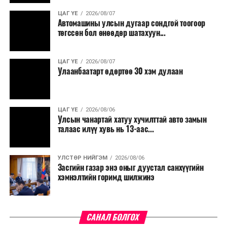
үргэлжилнэ гэж Ерөнхий сайд Н.Учрал онцоллоо.
ЦАГ ҮЕ
2026/08/07
Автомашины улсын дугаар сондгой тоогоор
Мөн бүх шатны төсвийн ерөнхийлөн захирагч нарт
төгссөн бол өнөөдөр шатахуун...
салбар бүрдээ урсгал зардлыг 20 хувиар бууруулах,
нөхөн томилгоо хийхгүй байх, аялал, амралт, зугаалга,
ЦАГ ҮЕ
2026/08/07
хамт олны урлаг, спортын арга хэмжээг зохион
Улаанбаатарт өдөртөө 30 хэм дулаан
байгуулахгүй байх, төрийн албанд шинэ орон тоо бий
болгохгүй байх, эрчим хүчний хэрэглээг хэмнэх, хурал,
сургалтыг цахим хэлбэрт шилжүүлэх, төрийн албан
ЦАГ ҮЕ
2026/08/06
хаагчдыг зарим өдрүүдэд цахимаар ажиллуулах арга
Улсын чанартай хатуу хучилттай авто замын
хэмжээг үргэлжлүүлэхийг үүрэг болголоо.
талаас илүү хувь нь 13-аас...
Төсвийн сахилга бат сайжирч, эдийн засгийн нөхцөл
УЛСТӨР НИЙГЭМ
2026/08/06
байдал хэвийн болсон тохиолдолд эдгээр
Засгийн газар энэ оныг дуустал санхүүгийн
хязгаарлалтыг үе шаттайгаар сулруулах юм.
хэмнэлтийн горимд шилжинэ
САНАЛ БОЛГОХ