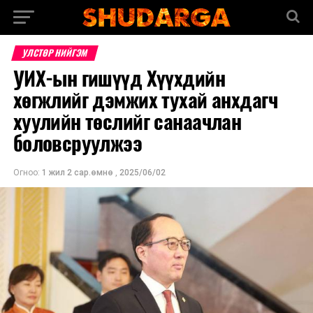
УЛСТӨР НИЙГЭМ
УИХ-ын гишүүд Хүүхдийн
хөгжлийг дэмжих тухай анхдагч
хуулийн төслийг санаачлан
боловсруулжээ
Огноо:
1 жил 2 сар.өмнө
,
2025/06/02