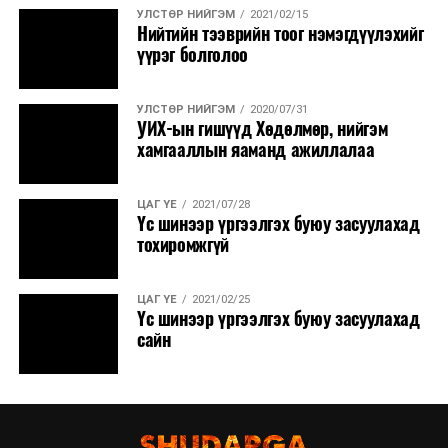
УЛСТӨР НИЙГЭМ
2021/02/15
Нийтийн тээврийн тоог нэмэгдүүлэхийг
үүрэг болголоо
УЛСТӨР НИЙГЭМ
2020/07/31
УИХ-ын гишүүд Хөдөлмөр, нийгэм
хамгааллын яаманд ажиллалаа
ЦАГ ҮЕ
2021/07/28
Үс шинээр үргээлгэх буюу засуулахад
тохиромжгүй
ЦАГ ҮЕ
2021/02/25
Үс шинээр үргээлгэх буюу засуулахад
сайн