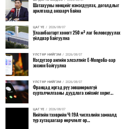
Шатахууны нөөцийг нэмэгдүүлэх, доголдлыг
тушаалтны томилолтоос бусад гадаад
арилгахад анхаарч байна
томилолт, гадаадын зочин хүлээн авах зардал;
Зайлшгүй шаардлагагүй тоног төхөөрөмж,
ЦАГ ҮЕ
2026/08/07
тавилга, автомашин худалдан авах;
Улаанбаатарт хоногт 250 м³ лаг боловсруулах
үйлдвэр байгуулна
Батлан хамгаалах, хууль зүйн салбараас бусад
сургалт, дадлага;
УЛСТӨР НИЙГЭМ
2026/08/07
Хуулиар заавал мэдээлэхээс бусад кино,
Нэгдүгээр ангийн элсэлтийг E-Mongolia-аар
контент, хэвлэлийн зардал;
зохион байгуулна
Заавал олгохоос бусад тэтгэмж, урамшуулал.
УЛСТӨР НИЙГЭМ
2026/08/07
Санхүүгийн хэмнэлтийн горимыг 2026 оны
Францад иргэд рүү зөвшөөрөлгүй
арванхоёрдугаар сарын 31 хүртэл мөрдөнө. Харин
сурталчилгааны дуудлага хийхийг хориг...
эрүүл мэндийн салбар уг хэмнэлтийн горимд
хамрагдахгүй бөгөөд цэцэрлэг, сургуулийн хүүхдийн
ЦАГ ҮЕ
2026/08/07
эрт илрүүлэг, вакцинжуулалт, томуу, томуу төст
Нийтийн тээврийн Ч:19А чиглэлийн замналд
өвчний эсрэг арга хэмжээ зэрэг зайлшгүй
түр хугацаагаар өөрчлөлт ор...
шаардлагатай ажлууд төлөвлөгөөний дагуу