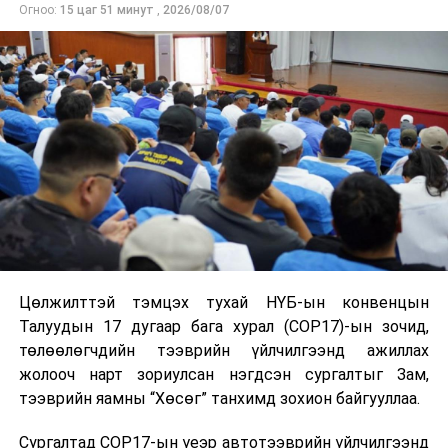
Огноо:
15 цаг 51 минут
,
2026/08/07
Цөлжилттэй тэмцэх тухай НҮБ-ын конвенцын
Талуудын 17 дугаар бага хурал (COP17)-ын зочид,
төлөөлөгчдийн тээврийн үйлчилгээнд ажиллах
жолооч нарт зориулсан нэгдсэн сургалтыг Зам,
тээврийн яамны “Хөсөг” танхимд зохион байгууллаа.
Сургалтад COP17-ын үеэр автотээврийн үйлчилгээнд