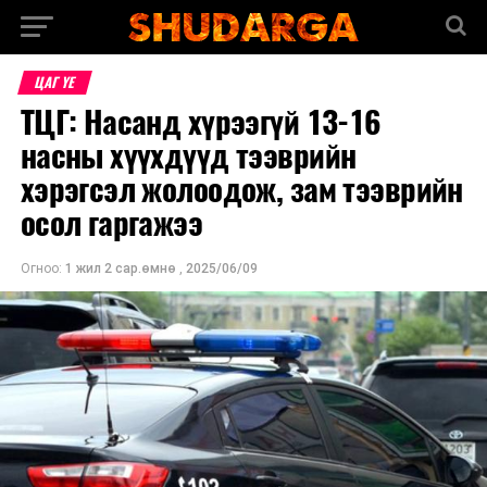
ЦАГ ҮЕ
ТЦГ: Насанд хүрээгүй 13-16
насны хүүхдүүд тээврийн
хэрэгсэл жолоодож, зам тээврийн
осол гаргажээ
Огноо:
1 жил 2 сар.өмнө
,
2025/06/09