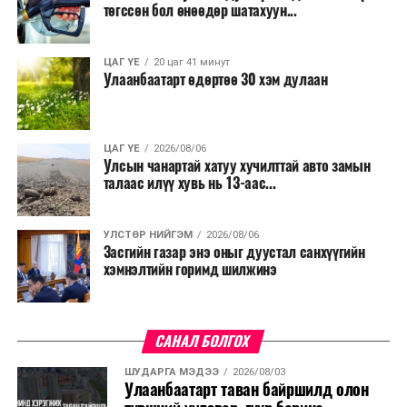
төгссөн бол өнөөдөр шатахуун...
ЦАГ ҮЕ
20 цаг 41 минут
Улаанбаатарт өдөртөө 30 хэм дулаан
ЦАГ ҮЕ
2026/08/06
Улсын чанартай хатуу хучилттай авто замын
талаас илүү хувь нь 13-аас...
УЛСТӨР НИЙГЭМ
2026/08/06
Засгийн газар энэ оныг дуустал санхүүгийн
хэмнэлтийн горимд шилжинэ
САНАЛ БОЛГОХ
ШУДАРГА МЭДЭЭ
2026/08/03
Улаанбаатарт таван байршилд олон