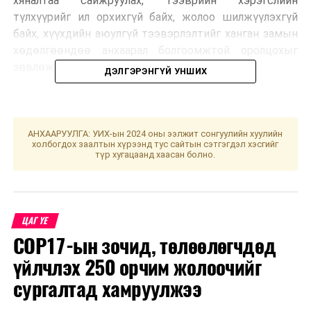
хяналтаа сайжруулах, тээврийн хэрэгслийн
түлхүүрийг ил орхихгүй байх, жолоо шилжүүлэхгүй
байх, хүүхдийн аюулгүй тээвэрлэлтийг ханган замын
хөдөлгөөндөө анхаарал болгоомжтой оролцохыг
зөвлөж байна.
ДЭЛГЭРЭНГҮЙ УНШИХ
УНШСАН:
973
ДАРААХ МЭДЭЭ
АНХААРУУЛГА: УИХ-ын 2024 оны ээлжит сонгуулийн хуулийн
Нөөцийн махыг 8 дүүргийн 38 байршилд хямдралтай
холбогдох заалтын хүрээнд тус сайтын сэтгэгдэл хэсгийг
үнээр борлуулж байна
түр хугацаанд хаасан болно.
ӨМНӨХ МЭДЭЭ
Толгойтын авто замаас Улаанчулуутын хогийн цэг
хүртэлх замыг хэсэгчлэн хааж шинэчилнэ
ЦАГ ҮЕ
COP17-ын зочид, төлөөлөгчдөд
үйлчлэх 250 орчим жолоочийг
сургалтад хамруулжээ