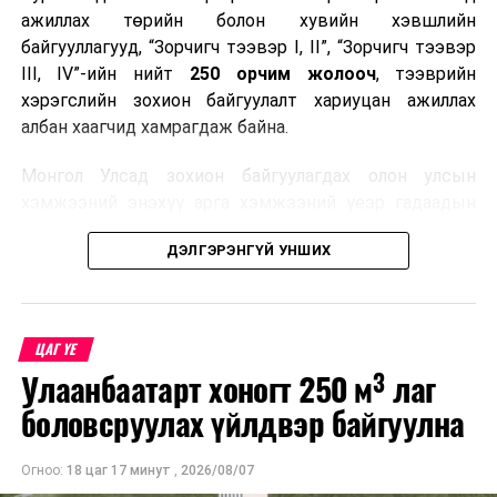
ажиллах төрийн болон хувийн хэвшлийн
байгууллагууд, “Зорчигч тээвэр I, II”, “Зорчигч тээвэр
III, IV”-ийн нийт
250 орчим жолооч
, тээврийн
хэрэгслийн зохион байгуулалт хариуцан ажиллах
албан хаагчид хамрагдаж байна.
Монгол Улсад зохион байгуулагдах олон улсын
хэмжээний энэхүү арга хэмжээний үеэр гадаадын
зочид, төлөөлөгчдөд аюулгүй, шуурхай, соёлтой,
ДЭЛГЭРЭНГҮЙ УНШИХ
мэргэжлийн түвшинд тээврийн үйлчилгээ үзүүлэх
бэлтгэлийг хангах нь сургалтын гол зорилго юм.
Сургалтаар COP17-ын ерөнхий ойлголт, ач холбогдол,
ЦАГ ҮЕ
зохион байгуулалтын онцлог, зочид, төлөөлөгчдийн
Улаанбаатарт хоногт 250 м³ лаг
ангилал, үйлчилгээний стандарт, жолооч нарын үүрэг
хариуцлага, сахилга бат, үйлчилгээний соёл, ёс зүй,
боловсруулах үйлдвэр байгуулна
мэргэжлийн харилцааны талаар нэгдсэн мэдээлэл
өгчээ.
Огноо:
18 цаг 17 минут
,
2026/08/07