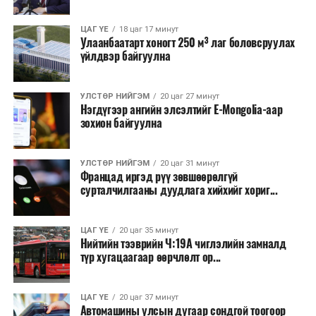
ЦАГ ҮЕ
18 цаг 17 минут
Улаанбаатарт хоногт 250 м³ лаг боловсруулах
үйлдвэр байгуулна
УЛСТӨР НИЙГЭМ
20 цаг 27 минут
Нэгдүгээр ангийн элсэлтийг E-Mongolia-аар
зохион байгуулна
УЛСТӨР НИЙГЭМ
20 цаг 31 минут
Францад иргэд рүү зөвшөөрөлгүй
сурталчилгааны дуудлага хийхийг хориг...
ЦАГ ҮЕ
20 цаг 35 минут
Нийтийн тээврийн Ч:19А чиглэлийн замналд
түр хугацаагаар өөрчлөлт ор...
ЦАГ ҮЕ
20 цаг 37 минут
Автомашины улсын дугаар сондгой тоогоор