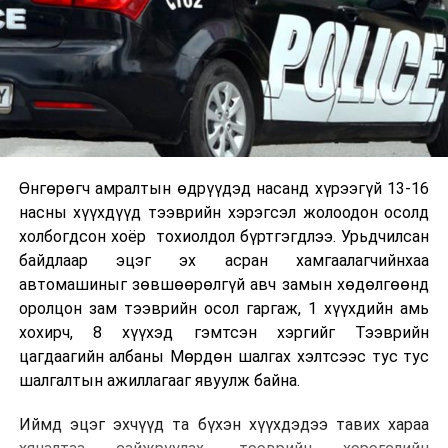
Өнгөрөгч амралтын өдрүүдэд насанд хүрээгүй 13-16
насны хүүхдүүд тээврийн хэрэгсэл жолоодон осолд
холбогдсон хоёр тохиолдол бүртгэгдлээ. Урьдчилсан
байдлаар эцэг эх асран хамгаалагчийнхаа
автомашиныг зөвшөөрөлгүй авч замын хөдөлгөөнд
оролцон зам тээврийн осол гаргаж, 1 хүүхдийн амь
хохирч, 8 хүүхэд гэмтсэн хэргийг Тээврийн
цагдаагийн албаны Мөрдөн шалгах хэлтсээс тус тус
шалгалтын ажиллагааг явуулж байна.
Иймд эцэг эхчүүд та бүхэн хүүхдэдээ тавих хараа