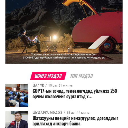
ШИНЭ МЭДЭЭ
ТОП МЭДЭЭ
ЦАГ ҮЕ
15 цаг 51 минут
COP17-ын зочид, төлөөлөгчдөд үйлчлэх 250
орчим жолоочийг сургалтад х...
ШУДАРГА МЭДЭЭ
18 цаг 14 минут
Шатахууны нөөцийг нэмэгдүүлэх, доголдлыг
арилгахад анхаарч байна