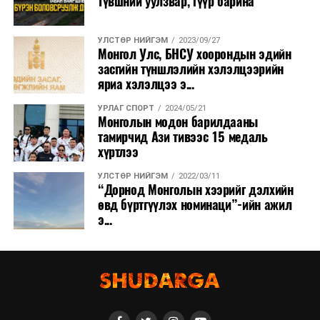
түвшний уулзвар, гүүр барина
УЛСТӨР НИЙГЭМ
2023/09/27
Монгол Улс, БНСУ хоорондын эдийн
засгийн түншлэлийн хэлэлцээрийн
яриа хэлэлцээ э...
УРЛАГ СПОРТ
2024/05/21
Монголын модон барилдааны
тамирчид Ази тивээс 15 медаль
хүртлээ
УЛСТӨР НИЙГЭМ
2022/03/11
“Дорнод Монголын хээрийг дэлхийн
өвд бүртгүүлэх номинаци”-ийн ажил
э...