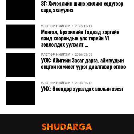
ЗГ: Хичээлийн шинэ жилийг есдүгээр
сард эхлүүлнэ
УЛСТӨР НИЙГЭМ
2023/12/11
Монгол, Бразилийн Гадаад хэргийн
яамд хоорондын улс төрийн VI
зөвлөлдөх уулзалт ...
УЛСТӨР НИЙГЭМ
2026/03/05
УОК: Аймгийн Засаг дарга, аймгуудын
онцгой комисст үүрэг даалгавар өглөө
УЛСТӨР НИЙГЭМ
2026/06/15
УИХ: Өнөөдөр хуралдах ажлын хэсэг