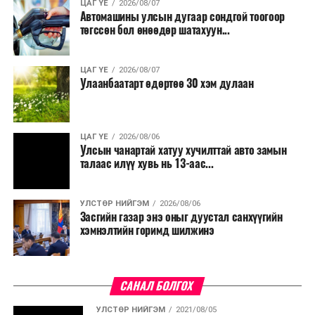
ЦАГ ҮЕ
2026/08/07
Автомашины улсын дугаар сондгой тоогоор
төгссөн бол өнөөдөр шатахуун...
ЦАГ ҮЕ
2026/08/07
Улаанбаатарт өдөртөө 30 хэм дулаан
ЦАГ ҮЕ
2026/08/06
Улсын чанартай хатуу хучилттай авто замын
талаас илүү хувь нь 13-аас...
УЛСТӨР НИЙГЭМ
2026/08/06
Засгийн газар энэ оныг дуустал санхүүгийн
хэмнэлтийн горимд шилжинэ
САНАЛ БОЛГОХ
УЛСТӨР НИЙГЭМ
2021/08/05