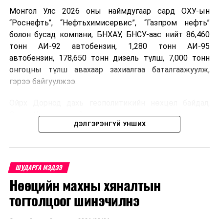
Монгол Улс 2026 оны наймдугаар сард ОХУ-ын
УНШСАН:
2708
“Роснефть”, “Нефтьхимисервис”, “Газпром нефть”
ДАРААХ МЭДЭЭ
болон бусад компани, БНХАУ, БНСУ-аас нийт 86,460
Нийслэлийн Засаг дарга Д.Сумъяабазар захирамж
тонн АИ-92 автобензин, 1,280 тонн АИ-95
гаргалаа
автобензин, 178,650 тонн дизель түлш, 7,000 тонн
онгоцны түлш авахаар захиалгаа баталгаажуулж,
ӨМНӨХ МЭДЭЭ
Нийслэл өнөөдрөөс гамшгийн улбар шар түвшинд
гэрээ байгуулжээ.
шилжлээ
Ойрх Дорнод дахь геополитикийн нөхцөл байдал,
Орос, Украины дайнаас шалтгаалсан газрын тосны
ДЭЛГЭРЭНГҮЙ УНШИХ
үнийн өсөлт дэлхийн зах зээлд буураагүй байна.
Үүний улмаас наймдугаар сард хил үнэ тонн тутамд
дахин өсөж, ОХУ болон бусад эх үүсвэрээс худалдан
авах шатахууны үнэ 1,200-2,000 ам.долларт хүрчээ.
ШУДАРГА МЭДЭЭ
Нөөцийн махны хяналтын
Иймд дотоодын зах зээл дэх үнийн өсөлтийг
сааруулахын тулд гаалийн болон онцгой албан
тогтолцоог шинэчилнэ
татварыг тэглэх шаардлага үүссэнийг салбарын сайд
танилцуулсан байна.