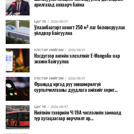
малчид системээр дамжуулан бүтээгдэхүүнээ
арилгахад анхаарч байна
эцсийн хэрэглэгчид борлуулах боломж бүрдэх юм.
Түүнчлэн түлш, улаанбуудай, хүнсний ногооны нөөц
ЦАГ ҮЕ
2026/08/07
Улаанбаатарт хоногт 250 м³ лаг боловсруулах
бүрдүүлэх зоорь, агуулах барих аж ахуйн нэгжүүдэд
үйлдвэр байгуулна
хөнгөлөлттэй зээл олгох, цахилгааны хөнгөлөлт
үзүүлэхийг салбарын сайд нарт үүрэг болголоо.
УЛСТӨР НИЙГЭМ
2026/08/07
Нэгдүгээр ангийн элсэлтийг E-Mongolia-аар
зохион байгуулна
УЛСТӨР НИЙГЭМ
2026/08/07
Францад иргэд рүү зөвшөөрөлгүй
сурталчилгааны дуудлага хийхийг хориг...
ЦАГ ҮЕ
2026/08/07
Нийтийн тээврийн Ч:19А чиглэлийн замналд
түр хугацаагаар өөрчлөлт ор...