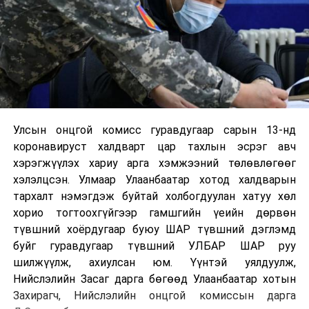
Улсын онцгой комисс гуравдугаар сарын 13-нд
коронавируст халдварт цар тахлын эсрэг авч
хэрэгжүүлэх хариу арга хэмжээний төлөвлөгөөг
хэлэлцсэн. Улмаар Улаанбаатар хотод халдварын
тархалт нэмэгдэж буйтай холбогдуулан хатуу хөл
хорио тогтоохгүйгээр гамшгийн үеийн дөрвөн
түвшний хоёрдугаар буюу ШАР түвшний дэглэмд
буйг гуравдугаар түвшний УЛБАР ШАР руу
шилжүүлж, ахиулсан юм. Үүнтэй уялдуулж,
Нийслэлийн Засаг дарга бөгөөд Улаанбаатар хотын
Захирагч, Нийслэлийн онцгой комиссын дарга