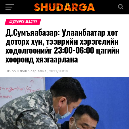
ШУДАРГА МЭДЭЭ
Д.Сумъяабазар: Улаанбаатар хот
доторх хүн, тээврийн хэрэгслийн
хөдөлгөөнийг 23:00-06:00 цагийн
хооронд хязгаарлана
Огноо:
5 жил 5 сар.өмнө
,
2021/03/15