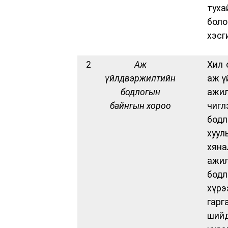
тух
боло
хэсг
2
Аж
Хил 
үйлдвэржилтийн
аж ү
бодлогын
ажи
байнгын хороо
чигл
бодл
хуу
хяна
ажи
бод
хүрэ
гарг
ший