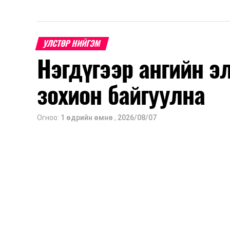
УЛСТӨР НИЙГЭМ
Нэгдүгээр ангийн э
зохион байгуулна
Огноо:
1 өдрийн өмнө
,
2026/08/07