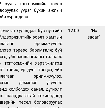
ай хууль тогтоомжийн төсөл
всруулах үүрэг бүхий ажлын
ийн хуралдаан
орчмын худалдаа, бүс нутгийн
12.00
“Их
йлдвэржилтийн өсөлт, хамтын
засаг”
ллагааг эрчимжүүлэх
элээр төрөөс баримталж буй
ого, үйл ажиллагааны талаарх
ль тогтоомжийн хэрэгжилтэд
лт тавих, үр дүнг тооцох, үйл
ллагааг эрчимжүүлэх,
логын дэмжлэг үзүүлэх
энд холбогдох санал, дүгнэлт
ах шаардлагатай тохиолдолд
двэрийн төсөл боловсруулах