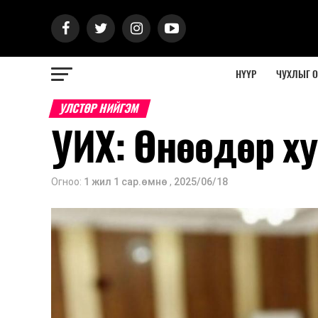
НҮҮР
ЧУХЛЫГ 
УЛСТӨР НИЙГЭМ
УИХ: Өнөөдөр х
Огноо:
1 жил 1 сар.өмнө
,
2025/06/18