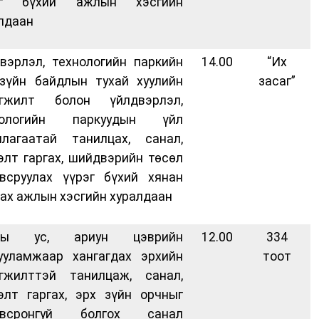
эг бүхий ажлын хэсгийн
лдаан
вэрлэл, технологийн паркийн
14.00
“Их
зүйн байдлын тухай хуулийн
засаг”
эгжилт болон үйлдвэрлэл,
нологийн паркуудын үйл
ллагаатай танилцах, санал,
элт гаргах, шийдвэрийн төсөл
всруулах үүрэг бүхий хянан
ах ажлын хэсгийн хуралдаан
ны ус, ариун цэврийн
12.00
334
ууламжаар хангагдах эрхийн
тоот
эгжилттэй танилцаж, санал,
элт гаргах, эрх зүйн орчныг
овсронгуй болгох санал