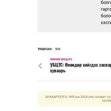
болг
гарг
боло
хэсг
УНШСАН:
904
ӨМНӨХ МЭДЭЭ
УБЦТС: Өнөөдөр хийгдэх засв
хуваарь
АНХААРУУЛГА: УИХ-ын 2024 оны ээлжит сон
хэсги