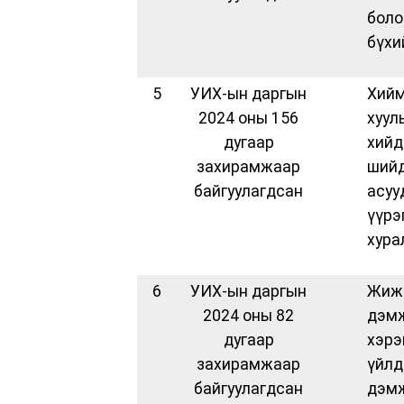
боло
бүхи
5
УИХ-ын даргын
Хий
2024 оны 156
хуул
дугаар
хий
захирамжаар
шийд
байгуулагдсан
асуу
үүр
хура
6
УИХ-ын даргын
Жижи
2024 оны 82
дэ
дугаар
хэр
захирамжаар
үйлд
байгуулагдсан
дэм