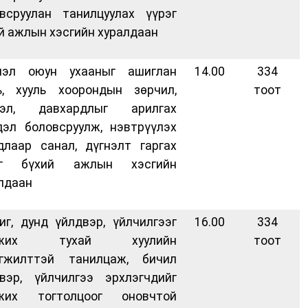
всруулан танилцуулах үүрэг
й ажлын хэсгийн хуралдаан
мэл оюун ухааныг ашиглан
14.00
334
ь, хууль хоорондын зөрчил,
тоот
дэл, давхардлыг арилгах
эл боловсруулж, нэвтрүүлэх
длаар санал, дүгнэлт гаргах
эг бүхий ажлын хэсгийн
лдаан
г, дунд үйлдвэр, үйлчилгээг
16.00
334
мжих тухай хуулийн
тоот
эгжилттэй танилцаж, бичил
вэр, үйлчилгээ эрхлэгчдийг
жих тогтолцоог оновчтой