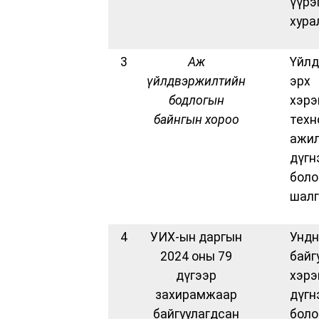
үүр
хура
3
Аж
Үйлд
үйлдвэржилтийн
эрх 
бодлогын
хэр
байнгын хороо
тех
ажи
дүгн
боло
шалг
4
УИХ-ын даргын
Унд
2024 оны 79
байг
дүгээр
хэр
захирамжаар
дүгн
байгуулагдсан
бол