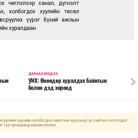
ох чиглэлээр санал, дүгнэлт
ах, холбогдох хуулийн төсөл
всруулах үүрэг бүхий ажлын
ийн хуралдаан
ДАРААХ МЭДЭЭ
арын
УИХ: Өнөөдөр хуралдах байнгын
болон дэд хороод
гуулийн хуулийн холбогдох заалтын хүрээнд тус сайтын сэтгэгдэл
йг түр хугацаанд хаасан болно.