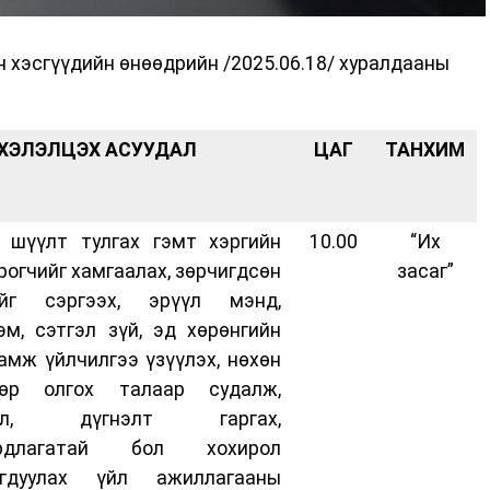
 хэсгүүдийн өнөөдрийн /2025.06.18/ хуралдааны
ХЭЛЭЛЦЭХ АСУУДАЛ
ЦАГ
ТАНХИМ
 шүүлт тулгах гэмт хэргийн
10.00
“Их
рогчийг хамгаалах, зөрчигдсөн
засаг”
ийг сэргээх, эрүүл мэнд,
эм, сэтгэл зүй, эд хөрөнгийн
амж үйлчилгээ үзүүлэх, нөхөн
бөр олгох талаар судалж,
ал, дүгнэлт гаргах,
рдлагатай бол хохирол
агдуулах үйл ажиллагааны