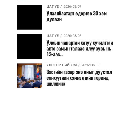
ЦАГ ҮЕ
2026/08/07
Улаанбаатарт өдөртөө 30 хэм
дулаан
ЦАГ ҮЕ
2026/08/06
Улсын чанартай хатуу хучилттай
авто замын талаас илүү хувь нь
13-аас...
УЛСТӨР НИЙГЭМ
2026/08/06
Засгийн газар энэ оныг дуустал
санхүүгийн хэмнэлтийн горимд
шилжинэ