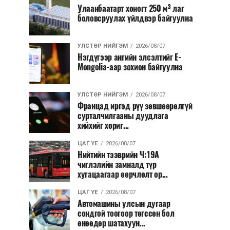
Улаанбаатарт хоногт 250 м³ лаг
боловсруулах үйлдвэр байгуулна
УЛСТӨР НИЙГЭМ
2026/08/07
Нэгдүгээр ангийн элсэлтийг E-
Mongolia-аар зохион байгуулна
УЛСТӨР НИЙГЭМ
2026/08/07
Францад иргэд рүү зөвшөөрөлгүй
сурталчилгааны дуудлага
хийхийг хориг...
ЦАГ ҮЕ
2026/08/07
Нийтийн тээврийн Ч:19А
чиглэлийн замналд түр
хугацаагаар өөрчлөлт ор...
ЦАГ ҮЕ
2026/08/07
Автомашины улсын дугаар
сондгой тоогоор төгссөн бол
өнөөдөр шатахуун...