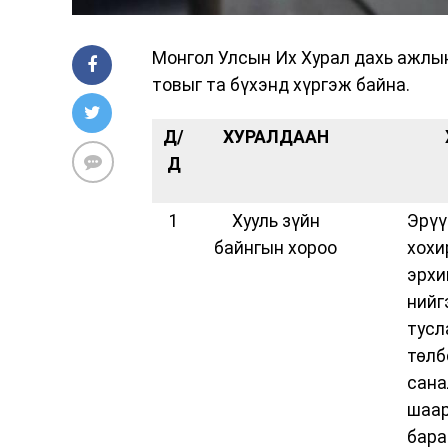
Монгол Улсын Их Хурал дахь ажлын
товыг та бүхэнд хүргэж байна.
Д/
ХУРАЛДААН
Д
1
Хууль зүйн
Эрүү
байнгын хороо
хохи
эрх
нийг
тусл
төл
сан
шаа
бар