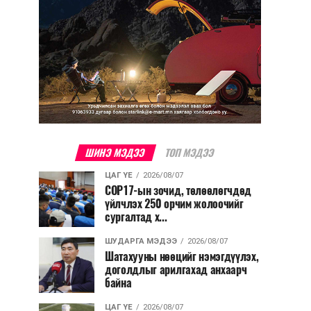
ШИНЭ МЭДЭЭ
ТОП МЭДЭЭ
ЦАГ ҮЕ
2026/08/07
COP17-ын зочид, төлөөлөгчдөд
үйлчлэх 250 орчим жолоочийг
сургалтад х...
ШУДАРГА МЭДЭЭ
2026/08/07
Шатахууны нөөцийг нэмэгдүүлэх,
доголдлыг арилгахад анхаарч
байна
ЦАГ ҮЕ
2026/08/07