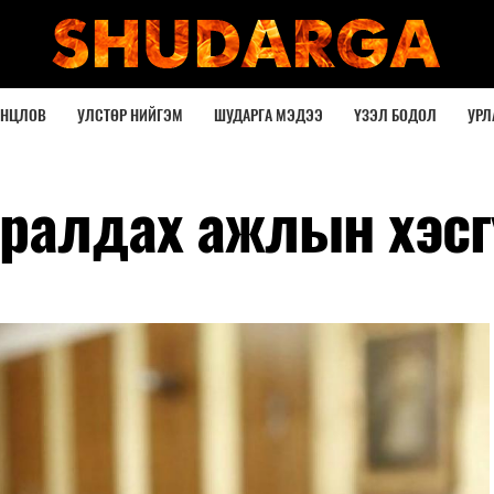
ОНЦЛОВ
УЛСТӨР НИЙГЭМ
ШУДАРГА МЭДЭЭ
ҮЗЭЛ БОДОЛ
УРЛ
уралдах ажлын хэс