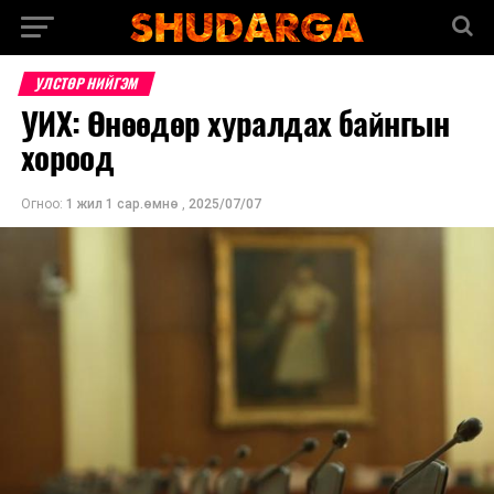
УЛСТӨР НИЙГЭМ
УИХ: Өнөөдөр хуралдах байнгын
хороод
Огноо:
1 жил 1 сар.өмнө
,
2025/07/07