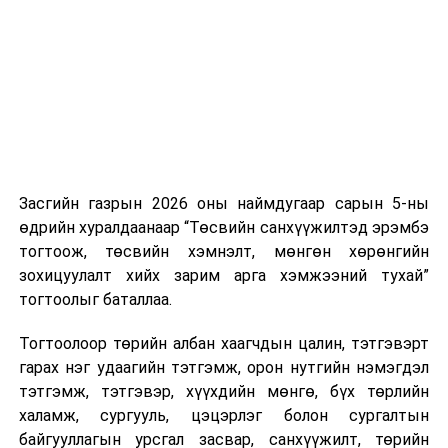
нэгжийг 375 мянга хүртэлх еврогоор торгох
нэмэлт,
боломжтой. Харин хэрэглэгч өөрөө зөвшөөрсөн,
байнгын
өөрчлөлт
эсвэл тухайн компанитай өмнө нь гэрээний
хороо
оруулах тухай
харилцаатай бөгөөд шинэ үйлчилгээ санал болгож
хуулийн төсөл
буй тохиолдолд хориг үйлчлэхгүй. Иргэд
болон хамт
зөвшөөрөлгүй дуудлагын талаар төрийн цахим
өргөн
хуудсаар мэдээлэх боломжтой.
мэдүүлсэн
хуулийн төслүүд
Засгийн газрын 2026 оны наймдугаар сарын 5-ны
Шинэ хууль Францын зах зээлд үйлчилдэг гадаадын
/
Засгийн газар
өдрийн хуралдаанаар “Төсвийн санхүүжилтэд эрэмбэ
дуудлагын төвүүдэд нөлөөлөхөөр байна. Тухайлбал,
2025.06.26-ны
тогтоож, төсвийн хэмнэлт, мөнгөн хөрөнгийн
Мароккогийн дуудлагын төвүүдийн орлогын 80 гаруй
өдөр өргөн
зохицуулалт хийх зарим арга хэмжээний тухай”
хувь Францын зах зээлээс бүрддэг бөгөөд тус улсын
мэдүүлсэн,
тогтоолыг баталлаа.
40–50 мянган ажлын байр эрсдэлд орж болзошгүйг
анхны
Мароккогийн хөдөлмөр эрхлэлтийн сайд мэдэгджээ.
хэлэлцүүлэг
/
Тогтоолоор төрийн албан хаагчдын цалин, тэтгэвэрт
гарах нэг удаагийн тэтгэмж, орон нутгийн нэмэгдэл
·
ухай хуулийн
тэтгэмж, тэтгэвэр, хүүхдийн мөнгө, бүх төрлийн
төсөл болон
халамж, сургууль, цэцэрлэг болон сургалтын
хамт өргөн
байгууллагын урсгал засвар, санхүүжилт, төрийн