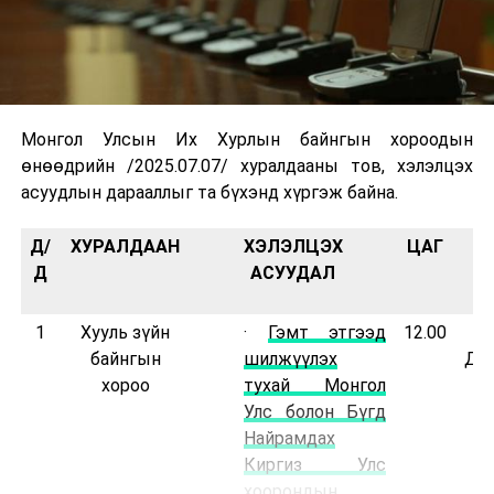
Монгол Улсын Их Хурлын байнгын хороодын
өнөөдрийн /2025.07.07/ хуралдааны тов, хэлэлцэх
асуудлын дарааллыг та бүхэнд хүргэж байна.
Д/
ХУРАЛДААН
ХЭЛЭЛЦЭХ
ЦАГ
Т
Д
АСУУДАЛ
1
Хууль зүйн
·
Гэмт этгээд
12.00
“
байнгын
шилжүүлэх
Д.С
хороо
тухай Монгол
Улс болон Бүгд
Найрамдах
Киргиз Улс
хоорондын