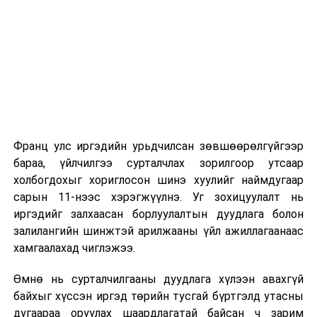
нэмэлт оруулах
тухай хуулийн
2026 оны 9 дүгээр сарын 1-нээс цахимаар
төсөл болон
эхэлнэ.
хамт өргөн
2026 оны 9 дүгээр сарын 14-нөөс танхимаар
мэдүүлсэн
үргэлжилнэ.
хуулийн төсөл
/
Улсын Их
Оюутны дотуур байр
Хурлын гишүүн
П.Сайнзориг
Франц улс иргэдийн урьдчилсан зөвшөөрөлгүйгээр
2026 оны 9 дүгээр сарын 13-наас оюутнуудыг
нарын 9 гишүүн
бараа, үйлчилгээ сурталчлах зорилгоор утсаар
дотуур байранд оруулж эхэлнэ.
2025.06.19-ний
холбогдохыг хориглосон шинэ хуулийг наймдугаар
Сургууль, цэцэрлэгийн үйл ажиллагааны
өдөр өргөн
сарын 11-нээс хэрэгжүүлнэ. Уг зохицуулалт нь
зохицуулалт
мэдүүлсэн,
иргэдийг залхаасан борлуулалтын дуудлага болон
анхны
залилангийн шинжтэй арилжааны үйл ажиллагаанаас
хэлэлцүүлэг
/
2026 оны 8 дугаар сарын 17–28-ны өдрүүдэд
хамгаалахад чиглэжээ.
нийслэлийн бүх сургууль, цэцэрлэгт ажлын
· Эд хөрөнгийн
Өмнө нь сурталчилгааны дуудлага хүлээн авахгүй
байранд элсэлт, бүртгэл болон бусад аливаа
эрхийн улсын
байхыг хүссэн иргэд төрийн тусгай бүртгэлд утасны
арга хэмжээ зохион байгуулахгүй болно.
бүртгэлийн
дугаараа оруулах шаардлагатай байсан ч зарим