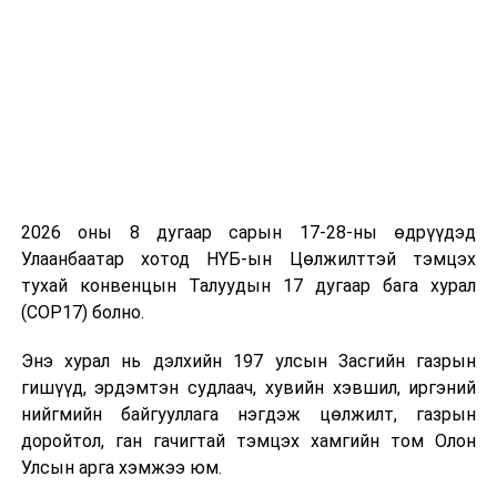
урьдчилан
сэргийлэх
асуудал
эрхэлсэн
гишүүний
тайланг
хэлэлцсэнтэй
холбогдуулан
авах зарим арга
2026 оны 8 дугаар сарын 17-28-ны өдрүүдэд
хэмжээний
Улаанбаатар хотод НҮБ-ын Цөлжилттэй тэмцэх
тухай” Улсын Их
тухай конвенцын Талуудын 17 дугаар бага хурал
Хурлын
(COP17) болно.
тогтоолын
төсөл
Энэ хурал нь дэлхийн 197 улсын Засгийн газрын
гишүүд, эрдэмтэн судлаач, хувийн хэвшил, иргэний
·
Замын
нийгмийн байгууллага нэгдэж цөлжилт, газрын
хөдөлгөөний
доройтол, ган гачигтай тэмцэх хамгийн том Олон
аюулгүй
Улсын арга хэмжээ юм.
байдлын тухай