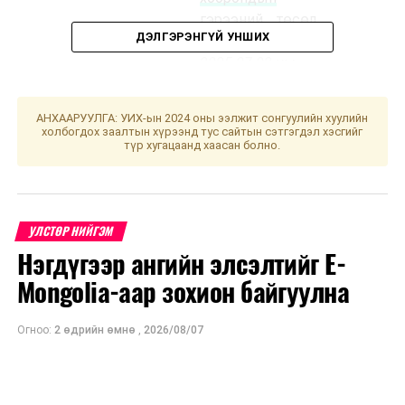
гэрээний төсөл
ДЭЛГЭРЭНГҮЙ УНШИХ
/
Засгийн газар
2025.07.02-ны
өдөр ирүүлсэн,
зөвшилцөх
,
АНХААРУУЛГА: УИХ-ын 2024 оны ээлжит сонгуулийн хуулийн
санал, дүгнэлтээ
холбогдох заалтын хүрээнд тус сайтын сэтгэгдэл хэсгийг
түр хугацаанд хаасан болно.
Аюулгүй байдал,
гадаад бодлогын
байнгын
хороонд
УЛСТӨР НИЙГЭМ
хүргүүлнэ.
/
Нэгдүгээр ангийн элсэлтийг E-
· “Монгол Улс
Mongolia-аар зохион байгуулна
дахь хүний эрх,
эрх чөлөөний
Огноо:
2 өдрийн өмнө
,
2026/08/07
байдлын талаарх
24 дэх илтгэл,
эрүү шүүлтээс