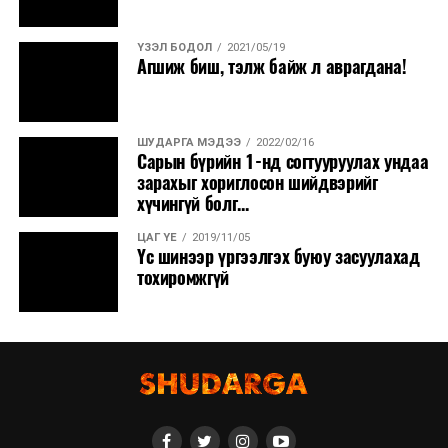
төсөл /
Засгийн
газарт чиглэл
ҮЗЭЛ БОДОЛ
2021/05/19
өгөх тухай
/
Агшиж биш, тэлж байж л аврагдана!
· Эдийн засагт
тулгамдаж буй
ШУДАРГА МЭДЭЭ
2022/02/16
асуудлууд болон
Сарын бүрийн 1-нд согтууруулах ундаа
холбогдох
зарахыг хориглосон шийдвэрийг
байгууллагуудын
хүчингүй болг...
зүгээс авч
ЦАГ ҮЕ
2019/11/05
хэрэгжүүлэх
Үс шинээр үргээлгэх буюу засуулахад
арга хэмжээний
тохиромжгүй
талаар
Санхүүгийн
тогтвортой
байдлын
зөвлөлийн
мэдээллийг
сонсох