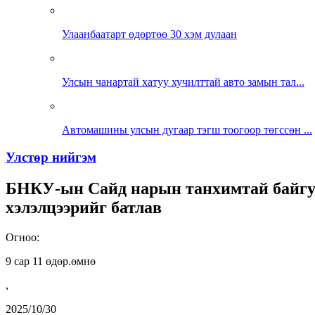
Улаанбаатарт өдөртөө 30 хэм дулаан
Улсын чанартай хатуу хучилттай авто замын тал...
Автомашины улсын дугаар тэгш тоогоор төгссөн ...
Улстөр нийгэм
БНКУ-ын Сайд нарын танхимтай байгуул
хэлэлцээрийг батлав
Огноо:
9 сар 11 өдөр.өмнө
,
2025/10/30