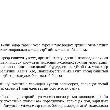
21-ний өдөр гарын үсэг зурсан “Жолоодох эрхийн үнэмлэхийг
хим хоорондын хэлэлцээр”-ийг хэлэлцэн баталлаа.
енцоор гишүүн улсууд иргэдийнхээ үндэсний жолоодох эрхийн
енцын гишүүн улсуудтай үндэсний жолоодох эрхийн үнэмлэхийг
 ашигт нийцсэн нөхцөлийг бүрдүүлэх нь зүйтэй гэж үзэж хоёр
 Бельгийн Хаант Улс, Люксембургийн Их Гүнт Улсад байнгын
гүйгээр солиулах боломжтой болсон.
йн үнэмлэхийг харилцан хүлээн зөвшөөрөх, солилцох тухай
р сарын 21-ний өдөр гарын үсэг зурсан байна.
өөрийн жолоодох эрхийн үнэмлэхээ нөгөө улсын жолоодох эрхийн
у хүсэлтийг хүлээн авч хэрэгжүүлэх, харилцах хэл, харилцах
д нийцүүлсэн үнэмлэхээр солих бөгөөд шаардлагатай тохиолдолд