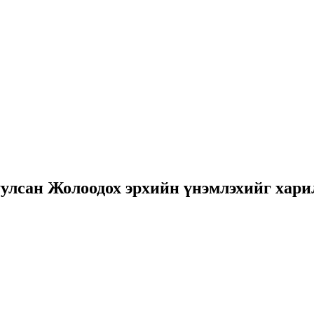
сан Жолоодох эрхийн үнэмлэхийг харил