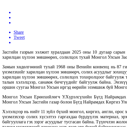
Share
Tweet
Засгийн газрын ээлжит хуралдаан 2025 оны 10 дугаар сарын
харилцан хүлээн зөвшөөрөх, солилцох тухай Монгол Улсын Зас
Замын хөдөлгөөний тухай 1968 оны Венийн конвенц нь 87 ги
үнэмлэхийг харилцан хүлээн зөвшөөрч, солих асуудлыг зохиц
харилцан хүлээн зөвшөөрөх, солилцох тохиролцоог байгуулж 
талын хэлэлцээр, санамж бичгүүдийг байгуулж байна. Энэх
оршин суугаа Монгол Улсын иргэд өөрийн эзэмшиж буй Монгол
Монгол Улсын Ерөнхийлөгч У.Хүрэлсүхийн Бүгд Найрамдах 
Монгол Улсын Засгийн газар болон Бүгд Найрамдах Киргиз Улс
Хэлэлцээр нь нийт 11 зүйл бүхий монгол, киргиз, англи, орос
үнэмлэхээр солих хүсэлтээ гаргахдаа бүрдүүлэх материал, э
байгууллага гэх зэрэг асуудлыг тусгасан байна. Түүнчлэн жол
талууд үнэмлэхний жинхэнэ эсэх дээр эрх бүхий байгууллагаас 