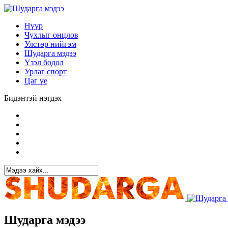
Нүүр
Чухлыг онцлов
Улстөр нийгэм
Шударга мэдээ
Үзэл бодол
Урлаг спорт
Цаг үе
Бидэнтэй нэгдэх
Шударга мэдээ