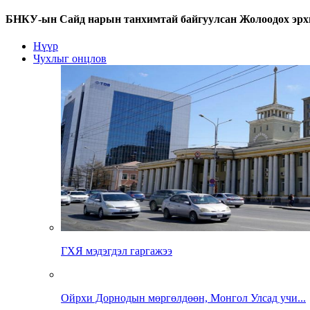
БНКУ-ын Сайд нарын танхимтай байгуулсан Жолоодох эрхий
Нүүр
Чухлыг онцлов
ГХЯ мэдэгдэл гаргажээ
Ойрхи Дорнодын мөргөлдөөн, Монгол Улсад учи...