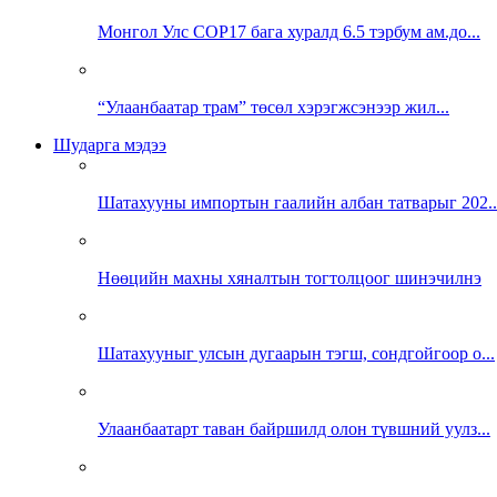
Монгол Улс COP17 бага хуралд 6.5 тэрбум ам.до...
“Улаанбаатар трам” төсөл хэрэгжсэнээр жил...
Шударга мэдээ
Шатахууны импортын гаалийн албан татварыг 202..
Нөөцийн махны хяналтын тогтолцоог шинэчилнэ
Шатахууныг улсын дугаарын тэгш, сондгойгоор о...
Улаанбаатарт таван байршилд олон түвшний уулз...