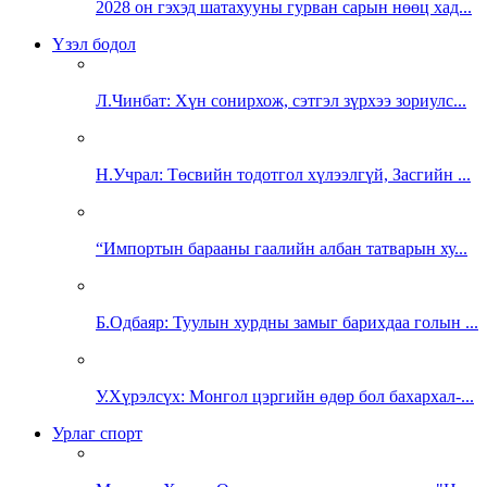
2028 он гэхэд шатахууны гурван сарын нөөц хад...
Үзэл бодол
Л.Чинбат: Хүн сонирхож, сэтгэл зүрхээ зориулс...
Н.Учрал: Төсвийн тодотгол хүлээлгүй, Засгийн ...
“Импортын барааны гаалийн албан татварын ху...
Б.Одбаяр: Туулын хурдны замыг барихдаа голын ...
У.Хүрэлсүх: Монгол цэргийн өдөр бол бахархал-...
Урлаг спорт