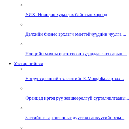
УИХ: Өнөөдөр хуралдах байнгын хороод
Дэлхийн бизнес эрхлэгч эмэгтэйчүүдийн чуулга ...
Нөөцийн махны өргөтгөсөн худалдааг энэ сарын ...
Улстөр нийгэм
Нэгдүгээр ангийн элсэлтийг E-Mongolia-аар зох...
Францад иргэд рүү зөвшөөрөлгүй сурталчилгааны...
Засгийн газар энэ оныг дуустал санхүүгийн хэм...