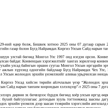
 29-ний өдөр болж, Бишкек хотноо 2025 оны 07 дугаар сарын 
гийн газар болон Бүгд Найрамдах Киргиз Улсын Сайд нарын тан
шүүн улстай бөгөөд Монгол Улс 1997 онд нэгдэн орсон. Конв
уулсан байдаг. Конвенцын хэрэгжилтийг хангах зорилгоор конв
тухайн улсад байнгын оршин суугаа Монгол Улсын иргэдийн эрх,
үү ажлын хүрээнд одоогийн байдлаар Бүгд Найрамдах Чех Улс,
 Улсын жолоодох эрхийн үнэмлэхийг аливаа урьдчилсан нөхцөл
Киргиз Улсад хийсэн төрийн айлчлалын үеэр “Жолоодох эрхи
ын Сайд нарын танхим хоорондын хэлэлцээр”-т 2025 оны 7 дугаа
 хэлээрх дөрвөн эх бичвэрээс бүрдэх бөгөөд хоёр улсын иргэд 
рх бүхий байгууллагаас дотоодын хууль тогтоомжид заасны дагу
оодох эрхийн үнэмлэх дээр заасан тээврийн хэрэгслийн ангилал
лавлагаа гарган өгч баталгаажуулах зохицуулалтыг тусгажээ.