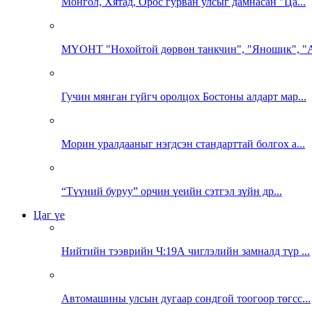
Монгол, Хятад, Орос гурван улсыг дамнасан "Ца...
МҮОНТ "Нохойтой дөрвөн танкчин", "Яношик", "А
Гучин мянган гүйгч оролцох Бостоны алдарт мар...
Морин уралдааныг нэгдсэн стандарттай болгох а...
“Түүний буруу” орчин үеийн сэтгэл зүйн др...
Цаг үе
Нийтийн тээврийн Ч:19А чиглэлийн замналд түр ...
Автомашины улсын дугаар сондгой тоогоор төгсс...