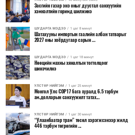
Засгийн газар энэ оныг дуустал санхүүгийн
хэмнэлтийн горимд шилжинэ
ТЭРЭЛЖ ОРЧМООР:
Багавтар үүлтэй.
Бороо орохгүй. Салхи баруун хойноос
секундэд 4-9 метр. 25-27 хэм дулаан
ШУДАРГА МЭДЭЭ
1 цаг 8 минут
байна.
Шатахууны импортын гаалийн албан татварыг
2027 оны хоёрдугаар сарын ...
2026 оны наймдугаар сарын 07-ноос
2026 оны наймдугаар сарын 11-нийг хүртэлх
ШУДАРГА МЭДЭЭ
1 цаг 18 минут
Нөөцийн махны хяналтын тогтолцоог
цаг агаарын урьдчилсан төлөв
шинэчилнэ
Наймдугаар сарын 7-нд баруун болон төвийн
аймгуудын нутгийн хойд хэсгээр, 8-нд баруун
УЛСТӨР НИЙГЭМ
1 цаг 25 минут
Монгол Улс COP17 бага хуралд 6.5 тэрбум
аймгуудын нутгийн хойд хэсэг, төвийн
ам.долларын санхүүжилт татах...
аймгуудын нутгийн зарим газраар, 9-нд баруун
аймгуудын нутгийн зүүн, говийн аймгуудын
нутгийн хойд, зүүн аймгуудын нутгийн баруун
УЛСТӨР НИЙГЭМ
1 цаг 30 минут
“Улаанбаатар трам” төсөл хэрэгжсэнээр жилд
хэсэг, төвийн аймгуудын ихэнх нутгаар, 10-нд
446 тэрбум төгрөгийн ...
төв, зүүн, говийн аймгуудын ихэнх нутгаар