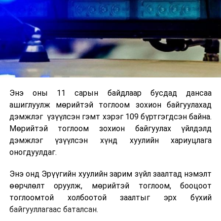
Энэ оны 11 сарын байдлаар бусдад дансаа
ашиглуулж мөрийтэй тоглоом зохион байгуулахад
дэмжлэг үзүүлсэн гэмт хэрэг 109 бүртгэгдсэн байна.
Мөрийтэй тоглоом зохион байгуулах үйлдэлд
дэмжлэг үзүүлсэн хүнд хуулийн хариуцлага
оногдуулдаг.
Энэ онд Эрүүгийн хуулийн зарим зүйл заалтад нэмэлт
өөрчлөлт оруулж, мөрийтэй тоглоом, бооцоот
тоглоомтой холбоотой заалтыг эрх бүхий
байгууллагаас баталсан.