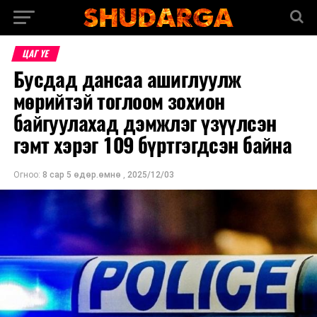
ЦАГ ҮЕ
Бусдад дансаа ашиглуулж
мөрийтэй тоглоом зохион
байгуулахад дэмжлэг үзүүлсэн
гэмт хэрэг 109 бүртгэгдсэн байна
Огноо:
8 сар 5 өдөр.өмнө
,
2025/12/03