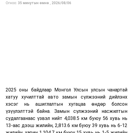
Огноо:
35 минутын өмнө
,
2026/08/06
Мөрийтэй тоглоом зохион байгуулах гэмт хэрэгт
Монгол Улсын Эрүүгийн хуулийн тусгай ангийн 20.17
дугаар зүйлд заасан эрүүгийн хариуцлага оногдуулдаг
бол тоглосон иргэнд Зөрчлийн тухай хуулийн 5.7
дугаар зүйлд зааснаар хариуцлага оногдуулах эрх
зүйн зохицуулалттай.
Энэ төрлийн гэмт хэрэгт хохирсон иргэд орон байраа
барьцаалах, өр зээлд орж, улмаар сэтгэл санаагаар
унах цаашлаад амиа хорлох хүртэл хор уршиг дагуулж
байна.
2025 оны байдлаар Монгол Улсын улсын чанартай
УНШСАН:
746
хатуу хучилттай авто замын сүлжээний дийлэнх
хэсэг нь ашиглалтын хугацаа өндөр болсон
ДАРААХ МЭДЭЭ
Улаанбаатарт өдөртөө 16 хэм хүйтэн
үзүүлэлттэй байна. Замын сүлжээний насжилтын
судалгаанаас үзвэл нийт 4,038.5 км буюу 56 хувь нь
ӨМНӨХ МЭДЭЭ
Иргэд, жолооч нарт анхаарал болгоомжтой зорчихыг
13-аас дээш жилийн, 2,813.6 км буюу 39 хувь нь 6-12
сануулж байна!
жилийн, харин 1,104.7 км буюу 15 хувь нь 1-5 жилийн