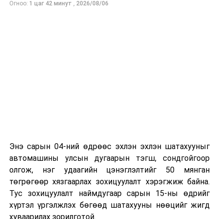
Огноо:
1 цаг 42 минут
,
2026/08/06
төлөвлөхөд чухал ач холбогдолтойг албаныхан хэлж
байна
гэж Зам, тээврийн яамнаас мэдээллээ.
Энэ сарын 04-ний өдрөөс эхлэн эхлэн шатахууныг
автомашины улсын дугаарын тэгш, сондгойгоор
олгож, нэг удаагийн цэнэглэлтийг 50 мянган
төгрөгөөр хязгаарлах зохицуулалт хэрэгжиж байна.
Тус зохицуулалт наймдугаар сарын 15-ны өдрийг
хүртэл үргэлжлэх бөгөөд шатахууны нөөцийг жигд
хуваарилах зорилготой.