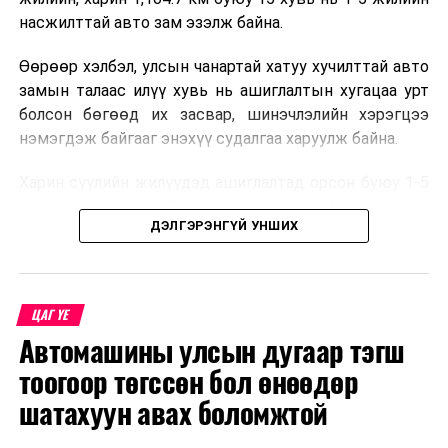
насжилттай авто зам эзэлж байна.
Өөрөөр хэлбэл, улсын чанартай хатуу хучилттай авто
замын талаас илүү хувь нь ашиглалтын хугацаа урт
болсон бөгөөд их засвар, шинэчлэлийн хэрэгцээ
нэмэгдэж байгааг энэхүү судалгаа харуулж байна.
Харин сүүлийн жилүүдэд ашиглалтад орсон буюу 1-5
жилийн насжилттай авто замууд нь Улаанбаатар-
ДЭЛГЭРЭНГҮЙ УНШИХ
Дархан-Сүхбаатар, Улаанбаатар-Мандалговь-
Даланзадгад, Өндөрхаан чиглэл зэрэг улсын голлох
коридорууд болон зарим аймгийн төвүүдийг
холбосон чиглэлүүдэд төвлөрчээ.
ЦАГ ҮЕ
Автомашины улсын дугаар тэгш
Авто замын насжилтыг тогтмол үнэлж, их засвар,
ээлжит засвар арчлалтын ажлыг шинжлэх ухааны
тоогоор төгссөн бол өнөөдөр
үндэслэлтэй төлөвлөх нь замын хөдөлгөөний
шатахуун авах боломжтой
аюулгүй байдлыг хангах, ашиглалтын хугацааг
уртасгах, төсвийн хөрөнгө оруулалтыг оновчтой