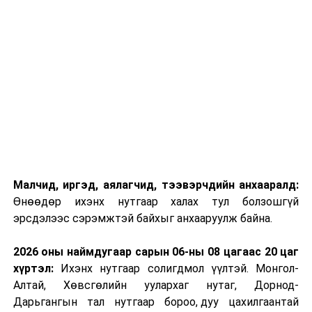
Малчид, иргэд, аялагчид, тээвэрчдийн анхааралд:
Өнөөдөр ихэнх нутгаар халах тул болзошгүй
эрсдэлээс сэрэмжтэй байхыг анхааруулж байна.
2026 оны наймдугаар сарын 06-ны 08 цагаас 20 цаг
хүртэл:
Ихэнх нутгаар солигдмол үүлтэй. Монгол-
Алтай, Хөвсгөлийн уулархаг нутаг, Дорнод-
Дарьгангын тал нутгаар бороо, дуу цахилгаантай