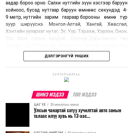
аадар бороо орно. Салхи нутгийн зүүн хэсгээр баруун
хойноос, бусад нутгаар баруун өмнөөс секундэд 4-
9 метр, нутгийн зарим газраар борооны өмнө түр
зуур ширүүснэ. Монгол-Алтай, Хангай, Хөвсгөл,
Хэнтийн уулархаг нутаг, Эг, Үүр, Тэрэлж, Хэрлэн, Онон,
Улз, Халх голын хөндий, Дорнод-Дарьгангын тал
нутгаар 22-27 хэм, Их нууруудын хотгор, говийн бүс
нутгийн өмнөд хэсгээр 34-39 хэм, бусад нутгаар 27-
ДЭЛГЭРЭНГҮЙ УНШИХ
32 хэм дулаан байна.
УЛААНБААТАР ХОТ ОРЧМООР:
СУРТАЛЧИЛГАА
Багавтар
үүлтэй. Бороо орохгүй. Салхи баруун
хойноос секундэд 4-9 метр. 27-29 хэм
ШИНЭ МЭДЭЭ
ТОП МЭДЭЭ
дулаан байна.
ЦАГ ҮЕ
35 минутын өмнө
Улсын чанартай хатуу хучилттай авто замын
БАГАНУУР ОРЧМООР:
Багавтар үүлтэй.
талаас илүү хувь нь 13-аас...
Бороо орохгүй. Салхи баруун хойноос
секундэд 4-9 метр. 25-27 хэм дулаан
байна.
УЛСТӨР НИЙГЭМ
40 минутын өмнө