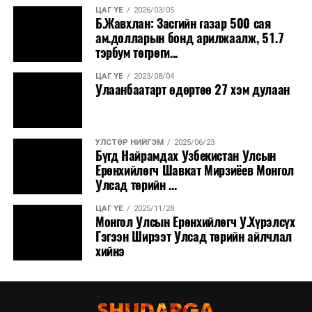
аймгуудын нутгийн хойд хэсгээр, 10-наас ихэнх
ЦАГ ҮЕ
2026/03/05
Б.Жавхлан: Засгийн газар 500 сая
нутгаар сэрүүснэ.
ам.долларын бонд арилжаалж, 51.7
тэрбум төгрөги...
ЦАГ ҮЕ
2023/08/04
Улаанбаатарт өдөртөө 27 хэм дулаан
УЛСТӨР НИЙГЭМ
2025/06/23
Бүгд Найрамдах Узбекистан Улсын
Ерөнхийлөгч Шавкат Мирзиёев Монгол
Улсад төрийн ...
ЦАГ ҮЕ
2025/11/28
Монгол Улсын Ерөнхийлөгч У.Хүрэлсүх
Гэгээн Ширээт Улсад төрийн айлчлал
хийнэ