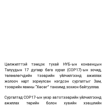
байгууллагатай хуйвалдан төсвийн мөнгө хувьдаа
завшсан зэрэг үйлдэлд хуульд заасан хариуцлага
тооцуулахаар томилох эрх бүхий этгээдэд нь албан
бичиг хүргүүлэв.
Төлөвлөгөөт хяналт шалгалтаар 22 албан тушаалтны
хувийн ашиг сонирхлын болон хөрөнгө, орлогын
мэдүүлгийг хянан шалгав
гэж АТГ-аас мэдээллээ.
УНШСАН:
413
ДАРААХ МЭДЭЭ
Цөлжилттэй тэмцэх тухай НҮБ-ын конвенцын
Израил улстай хөдөө аж ахуйн чиглэлээр хамтарсан
Талуудын 17 дугаар бага хурал (COP17)-ын зочид,
хөтөлбөр хэрэгжүүлнэ
төлөөлөгчдийн тээврийн үйлчилгээнд ажиллах
ӨМНӨХ МЭДЭЭ
жолооч нарт зориулсан нэгдсэн сургалтыг Зам,
"Хөнгөлөлттэй эм"-ийн мэдээллийг хялбар авах
тээврийн яамны “Хөсөг” танхимд зохион байгууллаа.
боломжтой болжээ
Сургалтад COP17-ын үеэр автотээврийн үйлчилгээнд
ажиллах төрийн болон хувийн хэвшлийн