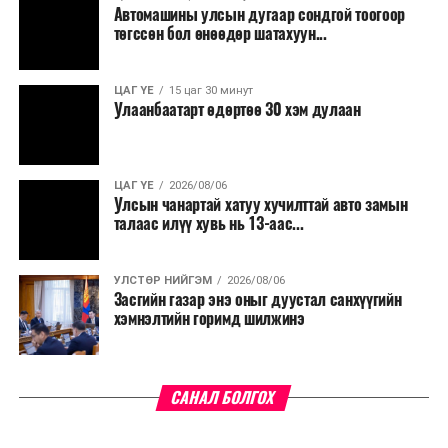
Автомашины улсын дугаар сондгой тоогоор
төгссөн бол өнөөдөр шатахуун...
ЦАГ ҮЕ
15 цаг 30 минут
Улаанбаатарт өдөртөө 30 хэм дулаан
ЦАГ ҮЕ
2026/08/06
Улсын чанартай хатуу хучилттай авто замын
талаас илүү хувь нь 13-аас...
УЛСТӨР НИЙГЭМ
2026/08/06
Засгийн газар энэ оныг дуустал санхүүгийн
хэмнэлтийн горимд шилжинэ
САНАЛ БОЛГОХ