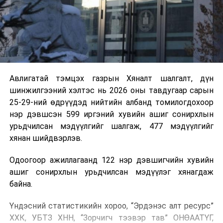
Авлигатай тэмцэх газрын Хяналт шалгалт, дүн
шинжилгээний хэлтэс нь 2026 оны тавдугаар сарын
25-29-ний өдрүүдэд нийтийн албанд томилогдохоор
нэр дэвшсэн 599 иргэний хувийн ашиг сонирхлын
урьдчилсан мэдүүлгийг шалгаж, 477 мэдүүлгийг
хянан шийдвэрлэв.
Одоогоор ажиллагаанд 122 нэр дэвшигчийн хувийн
ашиг сонирхлын урьдчилсан мэдүүлэг хянагдаж
байна.
Үндэсний статистикийн хороо, “Эрдэнэс алт ресурс”
ХХК, УБТЗ ХНН, “Зорчигч тээвэр тав” ОНӨААТҮГ,