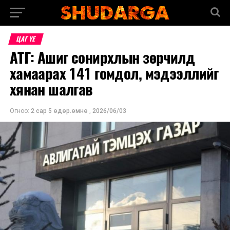
ЦАГ ҮЕ
АТГ: Ашиг сонирхлын зөрчилд
хамаарах 141 гомдол, мэдээллийг
хянан шалгав
Огноо:
2 сар 5 өдөр.өмнө
,
2026/06/03