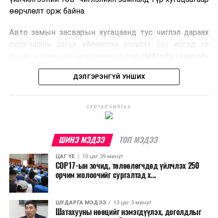
боловсруулах үйлдвэрүүдээр дулаан, цахилгаан
өөрчлөлт орж байна.
эрчим хүч үйлдвэрлэдэг.
Авто замын засварын хугацаанд тус чиглэл дараах
Ийнхүү лаг хатаах, шатаах технологийг лагийн
зураглалын дагуу үйлчилгээ үзүүлэх тул иргэд та
эзлэхүүнийг бууруулахын зэрэгцээ эрчим хүч
бүхэн зорчилтоо төлөвлөнө үү
гэж Нийтийн тээврийн
үйлдвэрлэх, нөөцийг дахин ашиглах чиглэлээр олон
бодлогын газраас мэдээллээ.
улсад өргөн ашиглаж байна.
ДЭЛГЭРЭНГҮЙ УНШИХ
СУРТАЛЧИЛГАА
ШИНЭ МЭДЭЭ
ТОП МЭДЭЭ
ЦАГ ҮЕ
10 цаг 39 минут
COP17-ын зочид, төлөөлөгчдөд үйлчлэх 250
орчим жолоочийг сургалтад х...
ШУДАРГА МЭДЭЭ
13 цаг 3 минут
Шатахууны нөөцийг нэмэгдүүлэх, доголдлыг