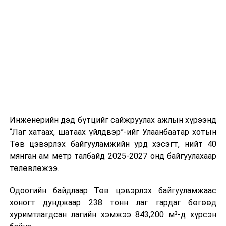
буудал болон арга хэмжээний байршилд хүргэх үе
шат, маршрут, хөдөлгөөний зохион байгуулалт,
цагийн менежмент, мэдээлэл дамжуулах журам,
холбогдох байгууллагуудын уялдаа холбоо, аюулгүй
ажиллагааны чиглэлээр жолооч нарыг сургалт, арга
зүйгээр хангаж байна.
Мөн зам тээврийн осол, саатал болон бусад эрсдэл,
онцгой нөхцөл үүссэн үед авах арга хэмжээ, ачаалал
ихтэй нөхцөлд тайван, зөв, шуурхай шийдвэр гаргах,
Инженерийн дэд бүтцийг сайжруулах ажлын хүрээнд
өдөр тутмын ажлын бэлэн байдлыг хангах зэрэг
“Лаг хатаах, шатаах үйлдвэр”-ийг Улаанбаатар хотын
практик ур чадварыг сургалтын хөтөлбөрт тусгажээ.
Төв цэвэрлэх байгууламжийн урд хэсэгт, нийт 40
мянган ам метр талбайд 2025-2027 онд байгуулахаар
Сургалтыг танилцуулах лекц, асуулт-хариулт,
төлөвлөжээ.
жишээнд суурилсан сургалт, багаар ажиллах дасгал,
маршрут болон тээвэрлэлтийн урсгалын зураглалтай
Одоогийн байдлаар Төв цэвэрлэх байгууламжаас
танилцах, онцгой нөхцөлд ажиллах дадлага зэрэг
хоногт дунджаар 238 тонн лаг гардаг бөгөөд
онол, практик хосолсон хэлбэрээр зохион байгуулж
хуримтлагдсан лагийн хэмжээ 843,200 м³-д хүрсэн
байна.