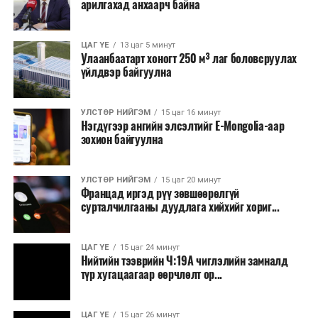
арилгахад анхаарч байна
ЦАГ ҮЕ
13 цаг 5 минут
Улаанбаатарт хоногт 250 м³ лаг боловсруулах
үйлдвэр байгуулна
УЛСТӨР НИЙГЭМ
15 цаг 16 минут
Нэгдүгээр ангийн элсэлтийг E-Mongolia-аар
зохион байгуулна
УЛСТӨР НИЙГЭМ
15 цаг 20 минут
Францад иргэд рүү зөвшөөрөлгүй
сурталчилгааны дуудлага хийхийг хориг...
ЦАГ ҮЕ
15 цаг 24 минут
Нийтийн тээврийн Ч:19А чиглэлийн замналд
түр хугацаагаар өөрчлөлт ор...
ЦАГ ҮЕ
15 цаг 26 минут