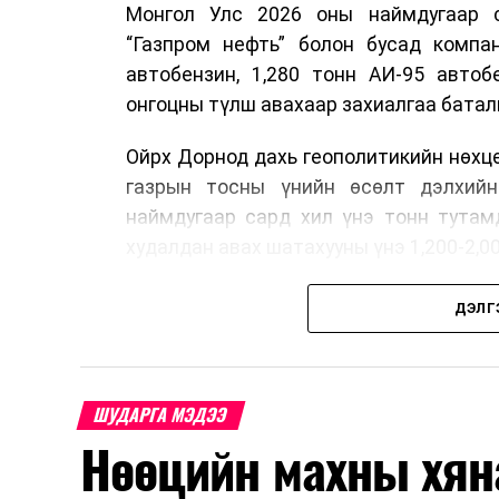
Монгол Улс 2026 оны наймдугаар са
“Газпром нефть” болон бусад компан
автобензин, 1,280 тонн АИ-95 автоб
онгоцны түлш авахаар захиалгаа батал
Ойрх Дорнод дахь геополитикийн нөхц
газрын тосны үнийн өсөлт дэлхийн
наймдугаар сард хил үнэ тонн тутам
худалдан авах шатахууны үнэ 1,200-2,0
Иймд дотоодын зах зээл дэх үнийн өс
ДЭЛГ
албан татварыг тэглэх шаардлага үүсс
Ерөнхий сайд Н.Учрал ОХУ шатахууны 
Улс уг хоригт хамрагдахгүй гэдгийг
ШУДАРГА МЭДЭЭ
түлш, шатахуун нийлүүлэхээр тохиролц
Нөөцийн махны хян
Тэрбээр шатахууны нөөц, түгээлтийн 