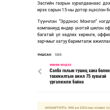
Засгийн газрын хуралдаанаас дэ
ирэх сарын 15-ны дотор эцэслэн б
Түүнчлэн “Эрдэнэс Монгол” нэгд
компаниуд өндөр үнэтэй шилэн оф
багатай үл хөдлөх хөрөнгө, оффи
зарчмыг хатуу баримталж ажиллаж
УНШСАН:
1035
ӨМНӨХ МЭДЭЭ
Сэлбэ голын түшиц хана болон
тохижилтын ажил 75 хувьтай
үргэлжилж байна
АНХААРУУЛГА: УИХ-ын 2024 оны ээлжит сон