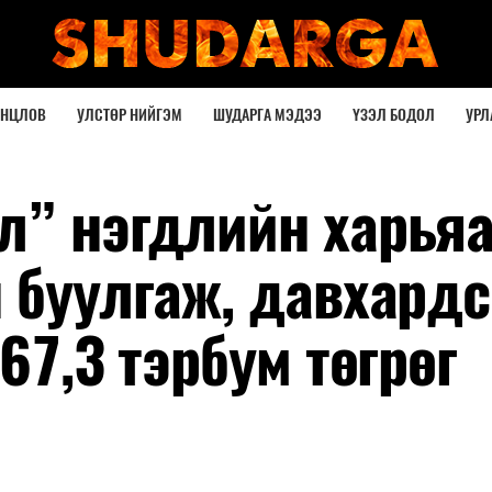
ОНЦЛОВ
УЛСТӨР НИЙГЭМ
ШУДАРГА МЭДЭЭ
ҮЗЭЛ БОДОЛ
УРЛ
л” нэгдлийн харьяа
 буулгаж, давхард
67,3 тэрбум төгрөг