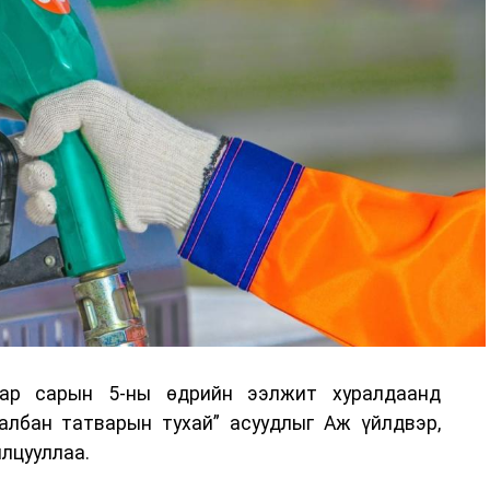
аар сарын 5-ны өдрийн ээлжит хуралдаанд
 албан татварын тухай” асуудлыг Аж үйлдвэр,
лцууллаа.