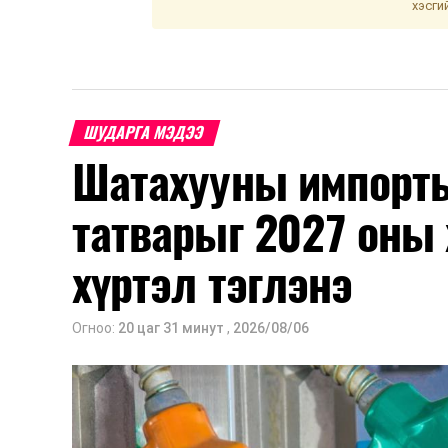
хэсги
ШУДАРГА МЭДЭЭ
Шатахууны импорты
татварыг 2027 оны 
хүртэл тэглэнэ
Огноо:
20 цаг 31 минут
,
2026/08/06