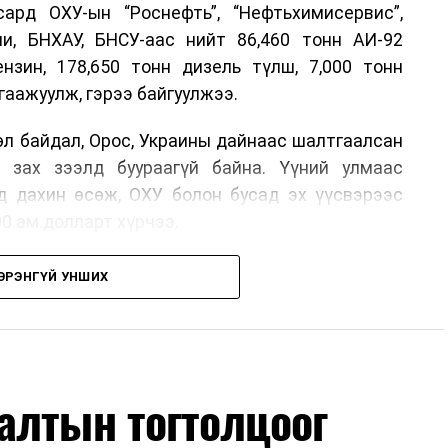
рд ОХУ-ын “Роснефть”, “Нефтьхимисервис”,
и, БНХАУ, БНСУ-аас нийт 86,460 тонн АИ-92
ензин, 178,650 тонн дизель түлш, 7,000 тонн
гаажуулж, гэрээ байгуулжээ.
өл байдал, Орос, Украины дайнаас шалтгаалсан
 зах зээлд буураагүй байна. Үүний улмаас
д дахин өсөж, ОХУ болон бусад эх үүсвэрээс
00 ам.долларт хүрчээ.
өлтийг сааруулахын тулд гаалийн болон онцгой
ЭРЭНГҮЙ УНШИХ
энийг салбарын сайд танилцуулсан байна.
бүх төрөлд экспортын хориг тавьсан ч Монгол
 онцоллоо. Мөн БНХАУ, БНСУ-аас шаардлагатай
сон байна.
алтын тогтолцоог
мэдээллийг иргэдэд ил тод хүргэж, 33 жилийн