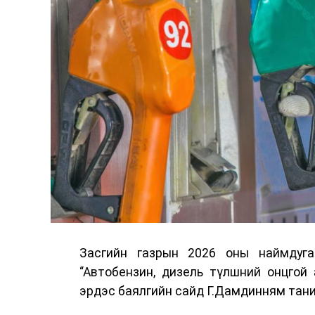
Засгийн газрын 2026 оны наймдуг
“Автобензин, дизель түлшний онцгой
эрдэс баялгийн сайд Г.Дамдинням тани