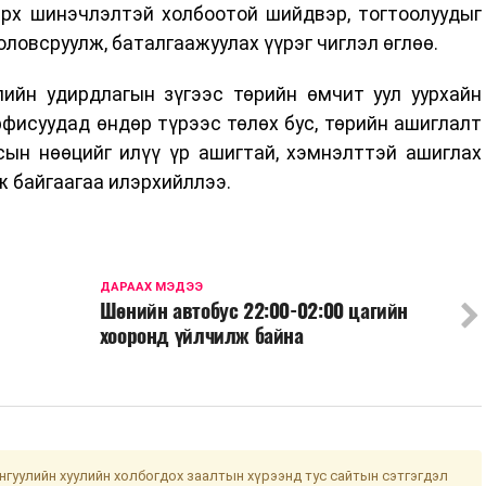
эрх шинэчлэлтэй холбоотой шийдвэр, тогтоолуудыг
оловсруулж, баталгаажуулах үүрэг чиглэл өглөө.
лийн удирдлагын зүгээс төрийн өмчит уул уурхайн
фисуудад өндөр түрээс төлөх бус, төрийн ашиглалт
сын нөөцийг илүү үр ашигтай, хэмнэлттэй ашиглах
 байгаагаа илэрхийллээ.
ДАРААХ МЭДЭЭ
Шөнийн автобус 22:00-02:00 цагийн
хооронд үйлчилж байна
гуулийн хуулийн холбогдох заалтын хүрээнд тус сайтын сэтгэгдэл