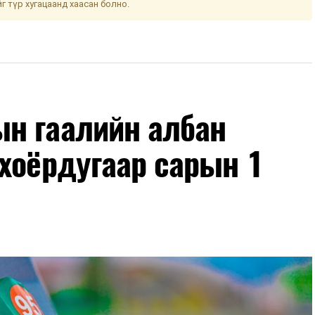
йг түр хугацаанд хаасан болно.
н гаалийн албан
хоёрдугаар сарын 1