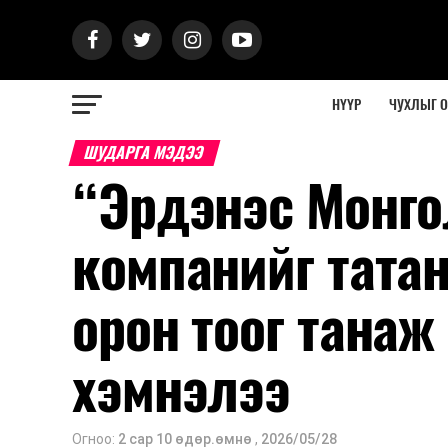
НҮҮР
ЧУХЛЫГ 
ШУДАРГА МЭДЭЭ
“Эрдэнэс Монго
компанийг татан
орон тоог танаж 
хэмнэлээ
Огноо:
2 сар 10 өдөр.өмнө
,
2026/05/28