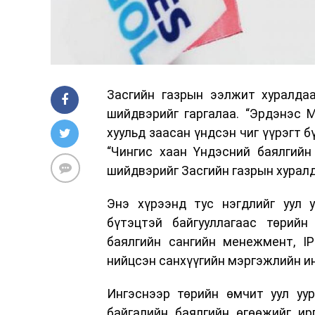
Засгийн газрын ээлжит хуралда
шийдвэрийг гаргалаа. “Эрдэнэс М
хуульд заасан үндсэн чиг үүрэгт 
“Чингис хаан Үндэсний баялгийн
шийдвэрийг Засгийн газрын хуралд
Энэ хүрээнд тус нэгдлийг уул 
бүтэцтэй байгууллагаас төрийн 
баялгийн сангийн менежмент, I
нийцсэн санхүүгийн мэргэжлийн и
Ингэснээр төрийн өмчит уул уур
байгалийн баялгийн өгөөжийг ир