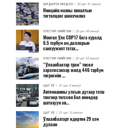
ШУДАРГА МЭДЭЭ
20 цаг 41 минут
Нөөцийн махны хяналтын
тогтолцоог шинэчилнэ
УЛСТӨР НИЙГЭМ
20 цаг 48 минут
Монгол Улс COP17 бага хуралд
6.5 тэрбум ам.долларын
санхүүжилт татах...
УЛСТӨР НИЙГЭМ
20 цаг 53 минут
“Улаанбаатар трам” төсөл
хэрэгжсэнээр жилд 446 тэрбум
төгрөгийн ...
ЦАГ ҮЕ
21 цаг 5 минут
Автомашины улсын дугаар тэгш
тоогоор төгссөн бол өнөөдөр
шатахуун ав...
ЦАГ ҮЕ
21 цаг 15 минут
Улаанбаатарт өдөртөө 29 хэм
дулаан