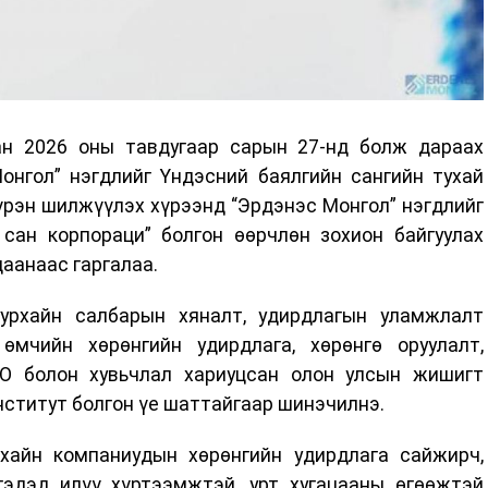
ан 2026 оны тавдугаар сарын 27-нд болж дараах
онгол” нэгдлийг Үндэсний баялгийн сангийн тухай
бүрэн шилжүүлэх хүрээнд “Эрдэнэс Монгол” нэгдлийг
 сан корпораци” болгон өөрчлөн зохион байгуулах
аанаас гаргалаа.
уурхайн салбарын хяналт, удирдлагын уламжлалт
өмчийн хөрөнгийн удирдлага, хөрөнгө оруулалт,
PO болон хувьчлал хариуцсан олон улсын жишигт
нститут болгон үе шаттайгаар шинэчилнэ.
хайн компаниудын хөрөнгийн удирдлага сайжирч,
гэдэд илүү хүртээмжтэй, урт хугацааны өгөөжтэй