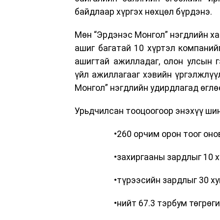
байдлаар хүргэх нөхцөл бүрдэнэ.
Мөн “Эрдэнэс Монгол” нэгдлийн ха
ашиг багатай 10 хүртэл компанийг
ашигтай ажилладаг, олон улсын г
үйл ажиллагааг хэвийн үргэлжлүүл
Монгол” нэгдлийн удирдлагад өглө
Урьдчилсан тооцоогоор энэхүү шин
•260 орчим орон тоог он
•захиргааны зардлыг 10 х
•түрээсийн зардлыг 30 ху
•нийт 67.3 тэрбум төгрө