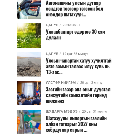
Автомашины улсын дугаар
сондгой тоогоор төгссөн бол
өнөөдөр шатахуун...
ЦАГ ҮЕ
2026/08/07
Улаанбаатарт өдөртөө 30 хэм
дулаан
ЦАГ ҮЕ
19 цаг 58 минут
Улсын чанартай хатуу хучилттай
авто замын талаас илүү хувь нь
13-аас...
УЛСТӨР НИЙГЭМ
20 цаг 3 минут
Засгийн газар энэ оныг дуустал
санхүүгийн хэмнэлтийн горимд
шилжинэ
ШУДАРГА МЭДЭЭ
20 цаг 31 минут
Шатахууны импортын гаалийн
албан татварыг 2027 оны
хоёрдугаар сарын ...