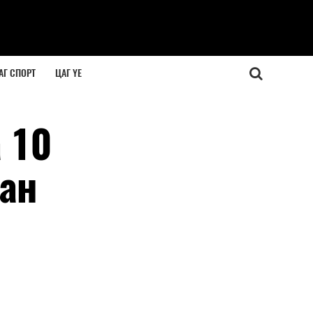
АГ СПОРТ
ЦАГ ҮЕ
 10
сан