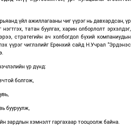
рьяанд үйл ажиллагааны чиг үүрэг нь давхардсан, үр
 нэгтгэх, татан буулгах, харин олборлолт эрхэлдэг,
эрээ, стратегийн ач холбогдол бүхий компаниудын
эх үүрэг чиглэлийг Ерөнхий сайд Н.Учрал “Эрдэнэс
ө.
эчлэлийн үр дүнд:
овчтой болгож,
увь,
вь бууруулж,
гийн зардлын хэмнэлт гаргахаар тооцоолж байна.