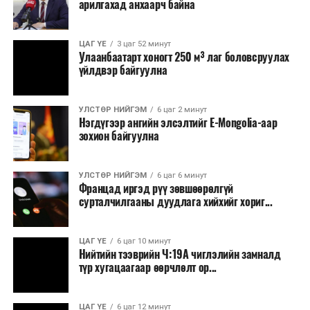
арилгахад анхаарч байна
ЦАГ ҮЕ
3 цаг 52 минут
Улаанбаатарт хоногт 250 м³ лаг боловсруулах
үйлдвэр байгуулна
УЛСТӨР НИЙГЭМ
6 цаг 2 минут
Нэгдүгээр ангийн элсэлтийг E-Mongolia-аар
зохион байгуулна
УЛСТӨР НИЙГЭМ
6 цаг 6 минут
Францад иргэд рүү зөвшөөрөлгүй
сурталчилгааны дуудлага хийхийг хориг...
ЦАГ ҮЕ
6 цаг 10 минут
Нийтийн тээврийн Ч:19А чиглэлийн замналд
түр хугацаагаар өөрчлөлт ор...
ЦАГ ҮЕ
6 цаг 12 минут