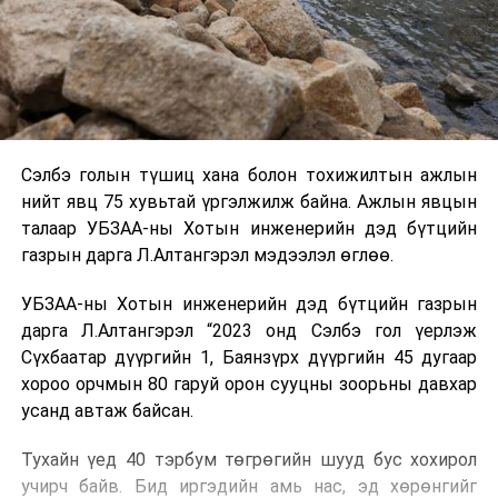
Сэлбэ голын түшиц хана болон тохижилтын ажлын
нийт явц 75 хувьтай үргэлжилж байна. Ажлын явцын
талаар УБЗАА-ны Хотын инженерийн дэд бүтцийн
газрын дарга Л.Алтангэрэл мэдээлэл өглөө.
УБЗАА-ны Хотын инженерийн дэд бүтцийн газрын
дарга Л.Алтангэрэл “2023 онд Сэлбэ гол үерлэж
Сүхбаатар дүүргийн 1, Баянзүрх дүүргийн 45 дугаар
хороо орчмын 80 гаруй орон сууцны зоорьны давхар
усанд автаж байсан.
Тухайн үед 40 тэрбум төгрөгийн шууд бус хохирол
учирч байв. Бид иргэдийн амь нас, эд хөрөнгийг