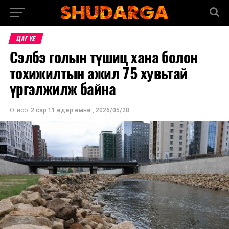
ЦАГ ҮЕ
Сэлбэ голын түшиц хана болон
тохижилтын ажил 75 хувьтай
үргэлжилж байна
Огноо:
2 сар 11 өдөр.өмнө
,
2026/05/28