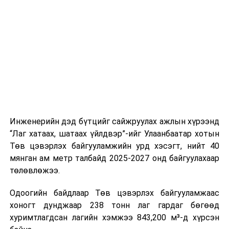
буудал болон арга хэмжээний байршилд хүргэх үе
шат, маршрут, хөдөлгөөний зохион байгуулалт,
цагийн менежмент, мэдээлэл дамжуулах журам,
холбогдох байгууллагуудын уялдаа холбоо, аюулгүй
ажиллагааны чиглэлээр жолооч нарыг сургалт, арга
зүйгээр хангаж байна.
Мөн зам тээврийн осол, саатал болон бусад эрсдэл,
онцгой нөхцөл үүссэн үед авах арга хэмжээ, ачаалал
ихтэй нөхцөлд тайван, зөв, шуурхай шийдвэр гаргах,
Инженерийн дэд бүтцийг сайжруулах ажлын хүрээнд
өдөр тутмын ажлын бэлэн байдлыг хангах зэрэг
“Лаг хатаах, шатаах үйлдвэр”-ийг Улаанбаатар хотын
практик ур чадварыг сургалтын хөтөлбөрт тусгажээ.
Төв цэвэрлэх байгууламжийн урд хэсэгт, нийт 40
мянган ам метр талбайд 2025-2027 онд байгуулахаар
Сургалтыг танилцуулах лекц, асуулт-хариулт,
төлөвлөжээ.
жишээнд суурилсан сургалт, багаар ажиллах дасгал,
маршрут болон тээвэрлэлтийн урсгалын зураглалтай
Одоогийн байдлаар Төв цэвэрлэх байгууламжаас
танилцах, онцгой нөхцөлд ажиллах дадлага зэрэг
хоногт дунджаар 238 тонн лаг гардаг бөгөөд
онол, практик хосолсон хэлбэрээр зохион байгуулж
хуримтлагдсан лагийн хэмжээ 843,200 м³-д хүрсэн
байна.