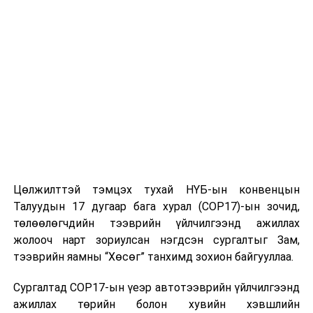
тохижилтын ажил хийх төлөвлөгөөтэй. Үүнээс 3000
гаруй ам метр талбайд ногоон зүлэг тарьсан.
Үрслэгээ хийснээс хойш зүлэг 21 хоног арчилж байж
бүрэн ургадаг” гэлээ.
Цөлжилттэй тэмцэх тухай НҮБ-ын конвенцын
Талуудын 17 дугаар бага хурал (COP17)-ын зочид,
УНШСАН:
417
төлөөлөгчдийн тээврийн үйлчилгээнд ажиллах
жолооч нарт зориулсан нэгдсэн сургалтыг Зам,
ДАРААХ МЭДЭЭ
“Эрдэнэс Монгол” нэгдлийн харьяа 10 компанийг
тээврийн яамны “Хөсөг” танхимд зохион байгууллаа.
татан буулгаж, давхардсан орон тоог танаж 67,3
тэрбум төгрөг хэмнэлээ
Сургалтад COP17-ын үеэр автотээврийн үйлчилгээнд
ажиллах төрийн болон хувийн хэвшлийн
ӨМНӨХ МЭДЭЭ