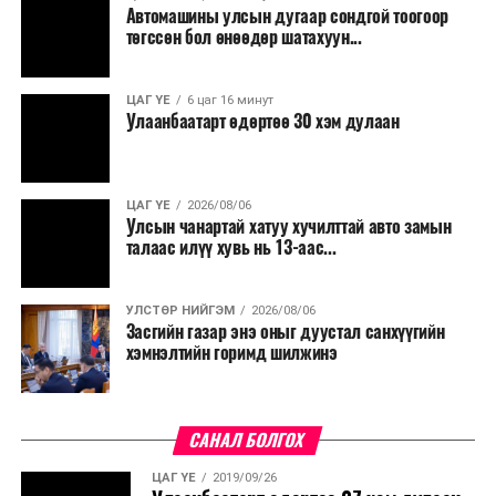
Автомашины улсын дугаар сондгой тоогоор
төгссөн бол өнөөдөр шатахуун...
ЦАГ ҮЕ
6 цаг 16 минут
Улаанбаатарт өдөртөө 30 хэм дулаан
ЦАГ ҮЕ
2026/08/06
Улсын чанартай хатуу хучилттай авто замын
талаас илүү хувь нь 13-аас...
УЛСТӨР НИЙГЭМ
2026/08/06
Засгийн газар энэ оныг дуустал санхүүгийн
хэмнэлтийн горимд шилжинэ
САНАЛ БОЛГОХ
ЦАГ ҮЕ
2019/09/26