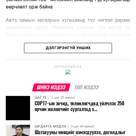
боловсруулах үйлдвэрүүдээр дулаан, цахилгаан
өөрчлөлт орж байна.
эрчим хүч үйлдвэрлэдэг.
Авто замын засварын хугацаанд тус чиглэл дараах
Ийнхүү лаг хатаах, шатаах технологийг лагийн
зураглалын дагуу үйлчилгээ үзүүлэх тул иргэд та
эзлэхүүнийг бууруулахын зэрэгцээ эрчим хүч
бүхэн зорчилтоо төлөвлөнө үү
гэж Нийтийн тээврийн
үйлдвэрлэх, нөөцийг дахин ашиглах чиглэлээр олон
бодлогын газраас мэдээллээ.
улсад өргөн ашиглаж байна.
ДЭЛГЭРЭНГҮЙ УНШИХ
СУРТАЛЧИЛГАА
ШИНЭ МЭДЭЭ
ТОП МЭДЭЭ
ЦАГ ҮЕ
1 цаг 25 минут
COP17-ын зочид, төлөөлөгчдөд үйлчлэх 250
орчим жолоочийг сургалтад х...
ШУДАРГА МЭДЭЭ
3 цаг 49 минут
Шатахууны нөөцийг нэмэгдүүлэх, доголдлыг