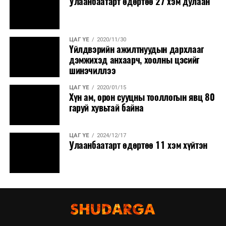
Улаанбаатарт өдөртөө 27 хэм дулаан
ЦАГ ҮЕ
2020/11/30
Үйлдвэрийн ажилтнуудын дархлааг
дэмжихэд анхаарч, хоолны цэсийг
шинэчиллээ
ЦАГ ҮЕ
2020/01/15
Хүн ам, орон сууцны тооллогын явц 80
гаруй хувьтай байна
ЦАГ ҮЕ
2024/12/17
Улаанбаатарт өдөртөө 11 хэм хүйтэн